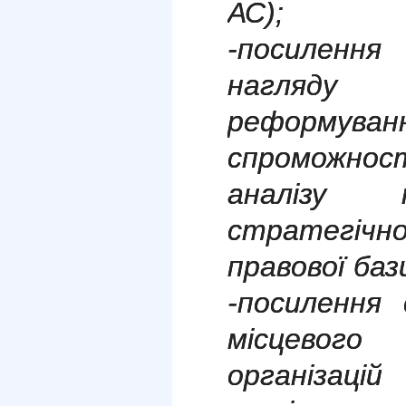
АС);
-посиленн
нагляд
реформув
спроможно
аналізу 
стратегі
правової баз
-посилення 
місцевого
організац