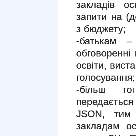
закладів ос
запити на (
з бюджету;
-батькам –
обговоренні 
освіти, вист
голосування;
-більш то
передаєтьс
JSON, тим
закладам ос