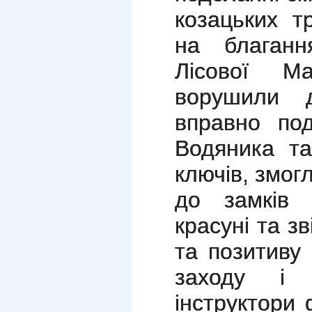
козацьких т
на благанн
Лісової М
ворушили 
вправно по
Водяника та
ключів, змог
до замків 
красуні та з
та позитиву
заходу і 
інструктори