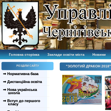
Головна сторінка
Заклади освіти міста
Новини
РОЗДІЛИ САЙТУ
"ЗОЛОТИЙ ДРАКОН 2018"
⇒ Нормативна база
⇒ Дистанційна освіта
⇒ Нова українська
школа
⇒ Вступ до першого
класу