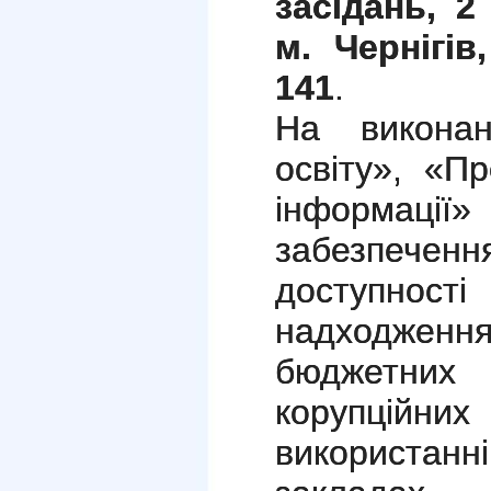
засідань, 2
м. Чернігів
141
.
На викона
освіту», «П
інформа
забезпече
доступнос
надходжен
бюджетних
корупційн
використа