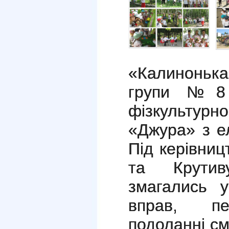
«Калиноньк
групи №8 
фізкультур
«Джура» з е
Під керівниц
та Крутив
змагались у
вправ, пер
подоланні см