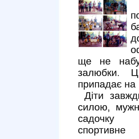
В
п
б
д
о
ще не набу
залюбки. Ц
припадає на 
Діти завжди
силою, мужн
садочку 
спортивне