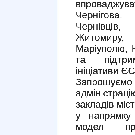
впроваджу
Чернігова
Чернівців
Житомиру
Маріуполю, 
та підтрим
ініціативи ЄС
Запрошує
адміністрац
закладів міс
у напрямку
моделі пр