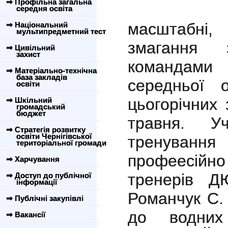
⇒ Профільна загальна
середня освіта
масштабні,
⇒ Національний
мультипредметний тест
змагання 
⇒ Цивільний
захист
командами 
⇒ Матеріально-технічна
база закладів
середньої о
освіти
цьогорічних
⇒ Шкільний
громадський
бюджет
травня. У
⇒ Стратегія розвитку
освіти Чернігівської
тренуванн
територіальної громади
профеесій
⇒ Харчування
тренерів 
⇒ Доступ до публічної
інформації
Романчук С. 
⇒ Публічні закупівлі
до водних
⇒ Вакансії