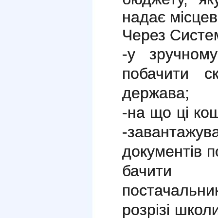
надає місцев
Через Систе
-у зручному
побачити ск
держава;
-н
а що ці ко
-завантаж
документів п
бачити 
постачальник
розрізі школи