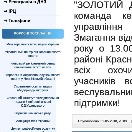
⇒ Реєстрація в ДНЗ
"ЗОЛОТИЙ Д
⇒ ІРЦ
команда ке
⇒ Телефони
управління
КОРИСНІ ПОСИЛАННЯ
Змагання від
Міністерство освіти і науки України
року о 13.0
Український центр оцінювання якості
освіти
районі Крас
Київський регіональний центр
всіх охоч
оцінювання якості освіти
Управління Державної служби якості
учасників в
освіти у Чернігівській області
Управління освіти і науки
веслувальн
облдержадміністрації
Обласний інститут післядипломної
підтримки!
педагогічної освіти імені
К.Д.Ушинського
Чернігівська міська рада
Асоціація міст України
Опубліковано: 31-05-2018, 20:09
|
Центр професійного розвитку