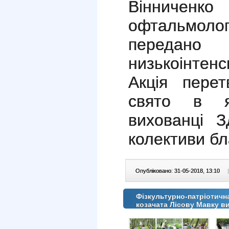
Віннич
офтальмолог
переда
низькоінтенс
Акція пере
свято в я
вихованці 
колективи бла
Опубліковано: 31-05-2018, 13:10
|
Фізкультурно-патріотичн
козачата Лісову Мавку в