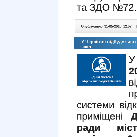
та ЗДО №72.
Опубліковано: 31-05-2018, 12:57
|
У Чернігові відбудеться 
шкіл
У
2
в
п
системи від
приміщені
Д
ради міст