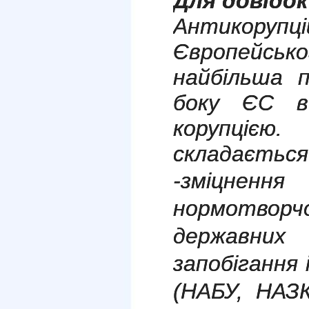
Для довідок
Антикоруп
Європейськог
найбільша 
боку ЄС в
корупціє
складається
-зміцнення
нормотво
державних
запобігання 
(НАБУ, НАЗ