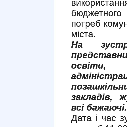
викорис
бюджетног
потреб комун
міста.
На зустр
представ
освіти,
адміністрац
позашкіл
закладів, 
всі бажаючі.
Дата і час з