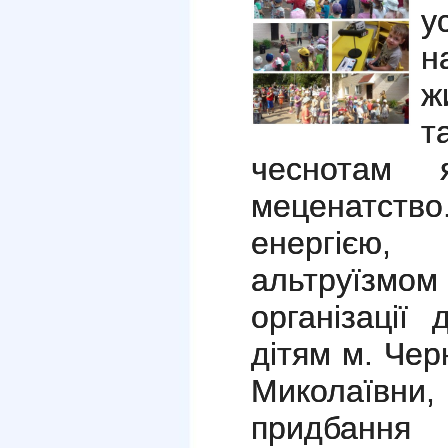
у
н
ж
т
чеснотам я
меценатств
енергією,
альтруїзмом
організації
дітям м. Чер
Миколаївни,
придбан