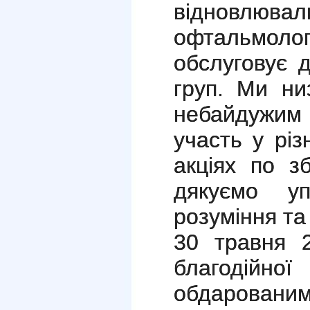
відновлювал
офтальмоло
обслуговує 
груп. Ми ни
небайдужи
участь у різ
акціях по з
дякуємо уп
розуміння та
30 травня 
благодійної
обдаровани