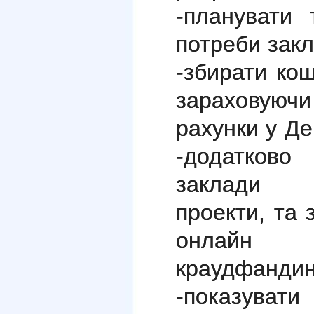
-планувати 
потреби закл
-збирати ко
зараховуючи
рахунки у Де
-додатков
заклади о
проекти, та
онлайн
краудфандин
-показува