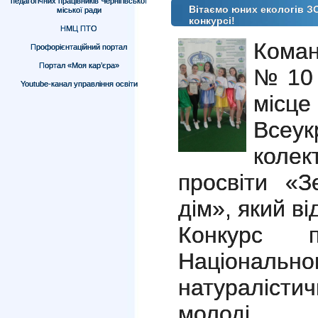
педагогічних працівників Чернігівської
Вітаємо юних екологів З
міської ради
конкурсі!
НМЦ ПТО
Коман
Профорієнтаційний портал
Портал «Моя кар’єра»
№10 м
Youtube-канал управління освіти
мі
Всеу
коле
просвіти «
дім», який ві
Конкурс 
Націона
натуралістич
молоді.