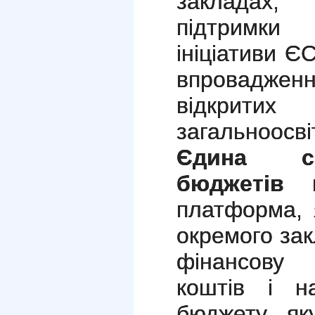
закладах,
підтримки
ініціативи Є
впровадже
відкритих
загальноосві
Єдина си
бюджетів 
платформа, 
окремого зак
фінансову 
коштів і н
бюджету, як