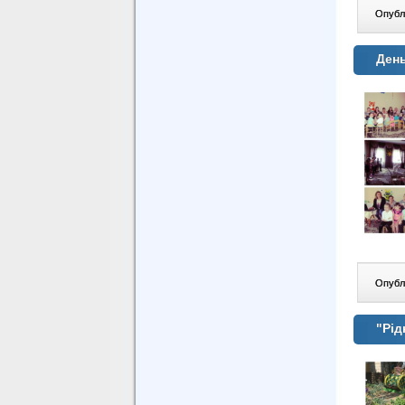
Опублі
День
Опублі
"Рід