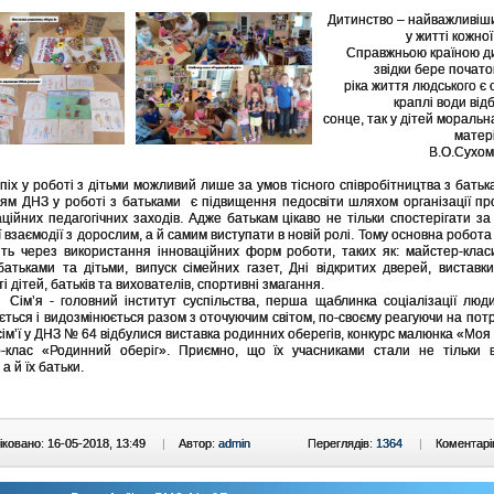
Дитинство – найважливіш
у житті кожно
Справжньою країною д
звідки бере почато
ріка життя людського є с
краплі води від
сонце, так у дітей моральн
матері
В.О.Сухом
 роботі з дітьми можливий лише за умов тісного співробітництва з батьк
ям ДНЗ у роботі з батьками є підвищення педосвіти шляхом організації п
ційних педагогічних заходів. Адже батькам цікаво не тільки спостерігати з
її взаємодії з дорослим, а й самим виступати в новій ролі. Тому основна робота
ть через використання інноваційних форм роботи, таких як: майстер-класи
 батьками та дітьми, випуск сімейних газет, Дні відкритих дверей, виставки
і дітей, батьків та вихователів, спортивні змагання.
- головний інститут суспільства, перша щаблинка соціалізації людин
ється і видозмінюється разом з оточуючим світом, по-своєму реагуючи на потр
сім’ї у ДНЗ № 64 відбулися виставка родинних оберегів, конкурс малюнка «Моя
-клас «Родинний оберіг». Приємно, що їх учасниками стали не тільки в
 а й їх батьки.
ковано: 16-05-2018, 13:49
|
Автор:
admin
Переглядів:
1364
|
Коментарі