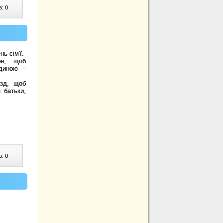
в:
0
ь сім'ї.
ше, щоб
одиною –
азд, щоб
 батьки,
в:
0