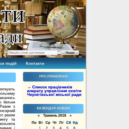
си подій
Контакти
ПРО УПРАВЛІННЯ
→ Список працівників
вяткують
апарату управління освіти
кільному
Чернігівської міської ради
началось
о батьки
 Разом з
КАЛЕНДАР НОВИН
сенсорний
уп разом
«
Травень 2018
»
ингу та
Пн
Вт
Ср
Чт
Пт
Сб
Нд
ільнята
знання і
1
2
3
4
5
6