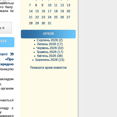
найбільш
7
8
9
10
11
12
13
го балу.
ажали їм
14
15
16
17
18
19
20
21
22
23
24
25
26
27
28
29
30
31
в:
0
АРХИВ
Серпень 2026 (2)
2018
Липень 2026 (17)
Червень 2026 (32)
Травень 2026 (17)
татті 39
Квітень 2026 (38)
ни «Про
Березень 2026 (15)
ередню
Показати архів повністю
рівництво
акладом
р;
органом
чаються
акладу є
у.
рдженого