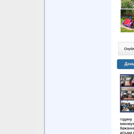
Опублі
День
годину
виховув
ба­жанн
дітьми 