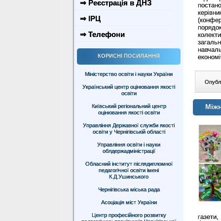
⇒ Реєстрація в ДНЗ
постано
керівн
⇒ ІРЦ
(конфер
порядок
⇒ Телефони
колекти
загальн
навчал
КОРИСНІ ПОСИЛАННЯ
економі
Міністерство освіти і науки України
Опублі
Український центр оцінювання якості
освіти
Міжн
Київський регіональний центр
оцінювання якості освіти
Управління Державної служби якості
освіти у Чернігівській області
Управління освіти і науки
облдержадміністрації
Обласний інститут післядипломної
педагогічної освіти імені
К.Д.Ушинського
Чернігівська міська рада
Асоціація міст України
Центр професійного розвитку
газети