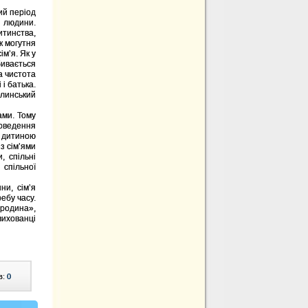
ий період
ї людини.
итинства,
к могутня
ім’я. Як у
бивається
а чистота
 і батька.
линський
ами. Тому
роведення
а дитиною
 з сім’ями
, спільні
 спільної
и, сім’я
ебу часу.
 родина»,
ихованці
в:
0