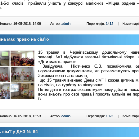
-6-х класів прийняли участь у конкурсі малюнків «Міцна родина 
».
ковано: 16-05-2018, 14:09
|
Автор:
admin
Переглядів:
1412
|
Коментарі
на має право на сім’ю
15 травня в Чернігівському дошкільному навч
закладі №1 відбулися загальні батьківські збори 
«Діти мають право».
Завідуюча Нікітченко С.В. познайомила ба
нормативними документами, які регламентують прав
Зокрема вона наголосила,
що 15 травня визнано Днем сім’ї і кожна дитина м
на сім’ю, на турботу та піклування .
Потім діти в театралізовано-музичному дійстві пока
вони знають про свої права і просять батьків не по
їх.
ковано: 16-05-2018, 13:53
|
Автор:
admin
Переглядів:
1023
|
Коментарі
 сім’ї у ДНЗ № 64