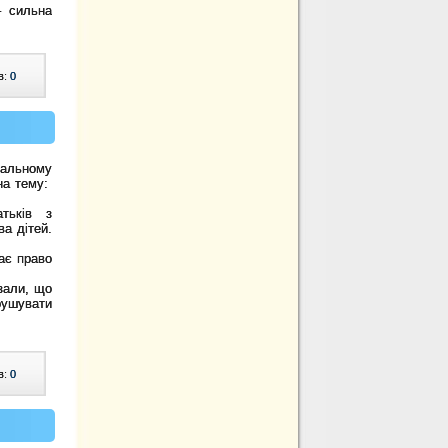
– сильна
в:
0
альному
на тему:
тьків з
а дітей.
ає право
зали, що
рушувати
в:
0