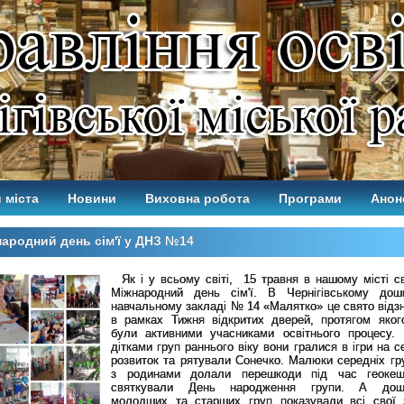
 міста
Новини
Виховна робота
Програми
Анон
ародний день сім'ї у ДНЗ №14
Як і у всьому світі, 15 травня в нашому місті с
Міжнародний день сім'ї. В Чернігівському дош
навчальному закладі № 14 «Малятко» це свято відз
в рамках Тижня відкритих дверей, протягом яког
були активними учасниками освітнього процесу.
дітками груп раннього віку вони гралися в ігри на 
розвиток та рятували Сонечко. Малюки середніх гр
з родинами долали перешкоди під час геокеш
святкували День народження групи. А дошк
молодших та старших груп показували всі свої 