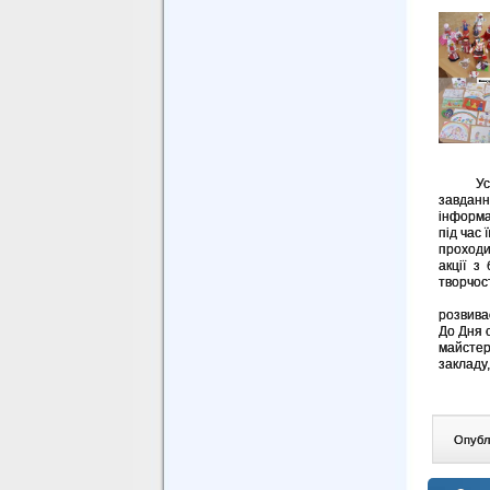
Успіх у
завданн
інформа
під час 
проходи
акції з
творчост
Сім’я 
розвива
До Дня 
майстер
закладу,
Опублі