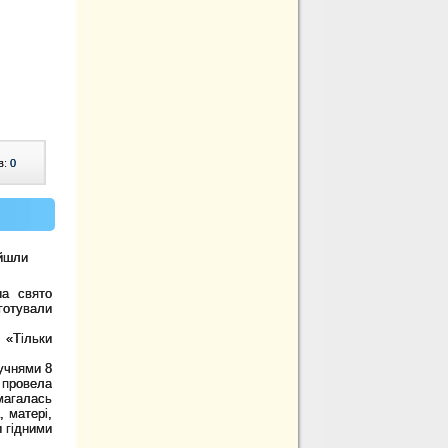
в:
0
йшли
а свято
готували
«Тільки
учнями 8
 провела
магалась
, матері,
 гідними