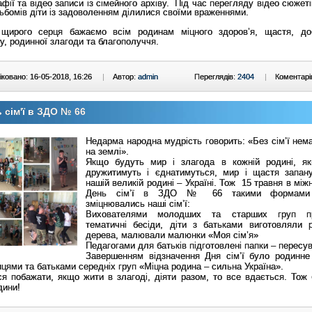
фії та відео записи із сімейного архіву. Під час перегляду відео сюжеті
бомів діти із задоволенням ділилися своїми враженнями.
 щирого серця бажаємо всім родинам міцного здоров’я, щастя, до
у, родинної злагоди та благополуччя
.
ковано: 16-05-2018, 16:26
|
Автор:
admin
Переглядів:
2404
|
Коментарі
 сім'ї в ЗДО № 66
Недарма народна мудрість говорить: «Без сім’ї нем
на землі».
Якщо будуть мир і злагода в кожній родині, як
дружитимуть і єднатимуться, мир і щастя запан
нашій великій родині – Україні. Тож 15 травня в мі
День сім’ї в ЗДО № 66 такими формами 
зміцнювались наші сім’ї:
Вихователями молодших та старших груп пр
тематичні бесіди, діти з батьками виготовляли р
дерева, малювали малюнки «Моя сім’я»
Педагогами для батьків підготовлені папки – пересу
Завершенням відзначення Дня сім’ї було родинне
цями та батьками середніх груп «Міцна родина – сильна Україна».
я побажати, якщо жити в злагоді, діяти разом, то все вдається. Тож 
дини!