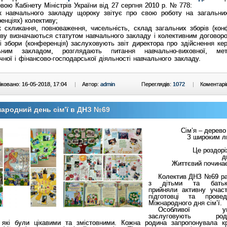
вою Кабінету Міністрів України від 27 серпня 2010 р. № 778:
ик навчального закладу щороку звітує про свою роботу на загальни
енціях) колективу;
 скликання, повноваження, чисельність, склад загальних зборів (конф
ву визначаються статутом навчального закладу і колективним договор
і збори (конференція) заслуховують звіт директора про здійснення кер
ьним закладом, розглядають питання навчально-виховної, мето
чної і фінансово-господарської діяльності навчального закладу.
ковано: 16-05-2018, 17:04
|
Автор:
admin
Переглядів:
1072
|
Коментарі
ародний день сім’ї в ДНЗ №69
Сім’я – дерево
З широким л
Це роздорі
д
Життєвий почина
Колектив ДНЗ №69 р
з дітьми та батьк
прийняли активну учас
підготовці та провед
Міжнародного дня сім’ї.
Особливої ув
заслуговують роди
, які були цікавими та змістовними. Кожна родина запропонувала к