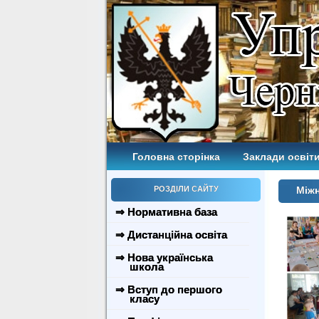
Головна сторінка
Заклади освіти
РОЗДІЛИ САЙТУ
Міжн
⇒ Нормативна база
⇒ Дистанційна освіта
⇒ Нова українська
школа
⇒ Вступ до першого
класу