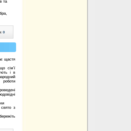
в та
бра,
в:
0
ає щастя
що сім’ї
ують і в
жнародний
роботи
оведені
одовідні
вки
 свято з
бережіть