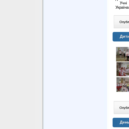
Учні 1
Україна
Опублі
Дити
Опублі
День