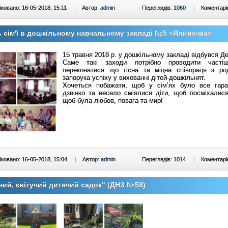
ковано: 16-05-2018, 15:11
|
Автор:
admin
Переглядів:
1060
|
Коментарі
 сім'ї в дошкільному навчальному закладі №5 «Ялиночка»
15 травня 2018 р. у дошкільному закладі відбувся Ден
Саме такі заходи потрібно проводити часті
переконатися що тісна та міцна співпраця з р
запорука успіху у вихованні дітей-дошкільнят.
Хочеться побажати, щоб у сім’ях було все гар
дзвінко та весело сміялися діти, щоб посміхалися
щоб була любов, повага та мир!
ковано: 16-05-2018, 15:04
|
Автор:
admin
Переглядів:
1014
|
Коментарі
ний, квітучий дитячий садок" (ДНЗ №58)