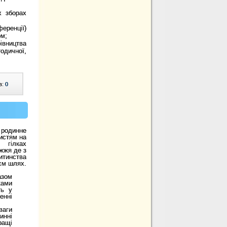
х зборах
еренції)
ом;
івництва
дичної,
в:
0
 родинне
истям на
гілках
жжя де з
итинства
єм шлях.
азом
ами
ть у
енні
аги
нні
ращі