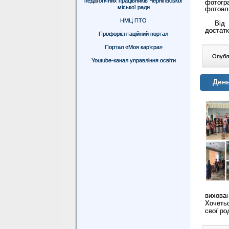
педагогічних працівників Чернігівської
фотогра
міської ради
фотоаль
НМЦ ПТО
Від
достатк
Профорієнтаційний портал
Портал «Моя кар’єра»
Опублі
Youtube-канал управління освіти
День
вихован
Хочетьс
свої ро