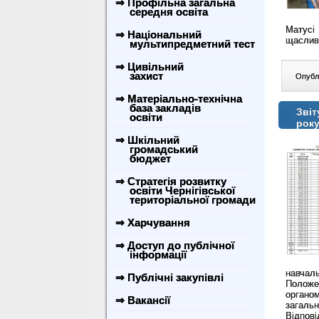
⇒ Профільна загальна
середня освіта
Матусі
⇒ Національний
щасливо
мультипредметний тест
⇒ Цивільний
захист
Опублі
⇒ Матеріально-технічна
база закладів
Звіт
освіти
року
⇒ Шкільний
громадський
бюджет
⇒ Стратегія розвитку
освіти Чернігівської
територіальної громади
⇒ Харчування
⇒ Доступ до публічної
інформації
навчал
⇒ Публічні закупівлі
Положен
органо
⇒ Вакансії
загальн
Відпов