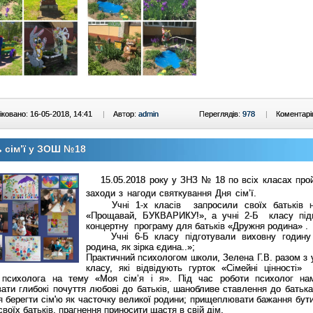
ковано: 16-05-2018, 14:41
|
Автор:
admin
Переглядів:
978
|
Коментарі
 сім’ї у ЗОШ №18
15.05.2018 року у ЗНЗ № 18 по всіх класах про
заходи з нагоди святкування Дня сім’ї.
Учні 1-х класів запросили своїх батьків н
«Прощавай, БУКВАРИКУ!», а учні 2-Б класу під
концертну програму для батьків «Дружня родина» .
Учні 6-Б класу підготували виховну годину 
родина, як зірка єдина..»;
Практичний психологом школи, Зелена Г.В. разом з 
класу, які відвідують гурток «Сімейні цінності»
 психолога на тему «Моя сім’я і я». Під час роботи психолог на
ати глибокі почуття любові до батьків, шанобливе став­лення до батька
я берегти сім'ю як часточку великої родини; прищеплювати бажання бути
своїх батьків, прагнення приносити щастя в свій дім.