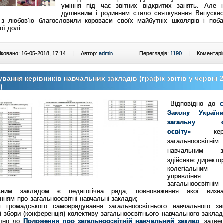
уміння під час звітних відкритих занять. Але 
душевним і родинним стало святкування Випускно
 з любов’ю благословили короваєм своїх майбутніх школярів і поб
ї долі.
ковано: 16-05-2018, 17:14
|
Автор:
admin
Переглядів:
1190
|
Коментарі
ування керівників навчальних закладів (графік звітів у червні 
)
Відповідно до
с
Закону Украї
загальну с
освіту»
ке
загальноосвітнім
навчальним з
здійснює директо
колегіальним 
управління
загальноосвітнім
ьним закладом є педагогічна рада, повноваження якої визна
ням про загальноосвітні навчальні заклади;
м громадського самоврядування загальноосвітнього навчального з
і збори (конференція) колективу загальноосвітнього навчального заклад
ідно до
Положення про загальноосвітній навчальний заклад
, затве