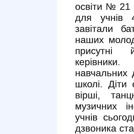
освіти № 21
для учнів 
завітали ба
наших молод
присутні 
керівники.
навчальних 
школі. Діти 
вірші, тан
музичних і
учнів сьогод
дзвоника ста