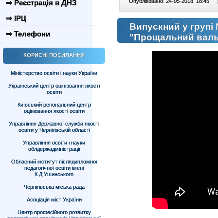
Опубліковано: 24-05-2018, 18:45
|
⇒ Реєстрація в ДНЗ
⇒ ІРЦ
Випускний у групі
⇒ Телефони
"Прощальний вал
КОРИСНІ ПОСИЛАННЯ
Міністерство освіти і науки України
Український центр оцінювання якості
освіти
Київський регіональний центр
оцінювання якості освіти
Управління Державної служби якості
освіти у Чернігівській області
Управління освіти і науки
облдержадміністрації
Обласний інститут післядипломної
педагогічної освіти імені
К.Д.Ушинського
Чернігівська міська рада
Асоціація міст України
Центр професійного розвитку