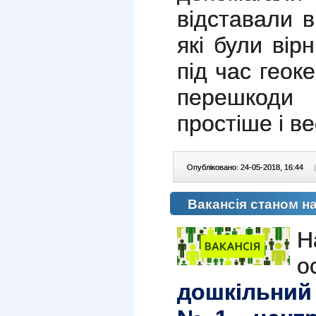
відставали в
які були вір
під час геок
перешкоди
простіше і в
Опубліковано: 24-05-2018, 16:44
|
Вакансія станом на
о
дошкільний