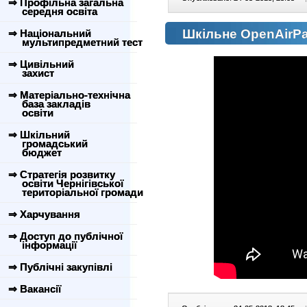
⇒ Профільна загальна
середня освіта
Шкільне OpenAirP
⇒ Національний
мультипредметний тест
⇒ Цивільний
захист
⇒ Матеріально-технічна
база закладів
освіти
⇒ Шкільний
громадський
бюджет
⇒ Стратегія розвитку
освіти Чернігівської
територіальної громади
⇒ Харчування
⇒ Доступ до публічної
інформації
⇒ Публічні закупівлі
⇒ Вакансії