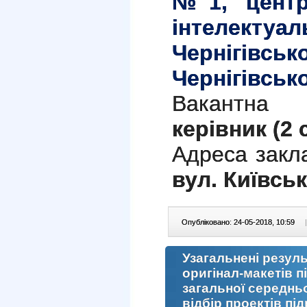
№1, центр
інтелектуал
Чернігівс
Чернігівсько
Вакантна
керівник (2 
Адреса закла
вул. Київськ
Опубліковано: 24-05-2018, 10:59
|
Узагальнені резул
оригінал-макетів п
загальної середньо
відбір проектів пі