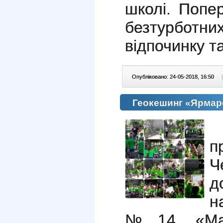
школі. Попер
безтурбо
відпочинку т
Опубліковано: 24-05-2018, 16:50
|
Геокешинг «Ярмар
п
Ч
д
н
№14 «Маля