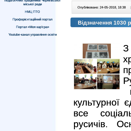
педагогічних працівників Чернігівської
міської ради
Опубліковано: 24-05-2018, 18:38
|
НМЦ ПТО
Профорієнтаційний портал
Відзначення 1030 
Портал «Моя кар’єра»
Youtube-канал управління освіти
х
п
Р
н
культурної 
все соціал
русичів. О