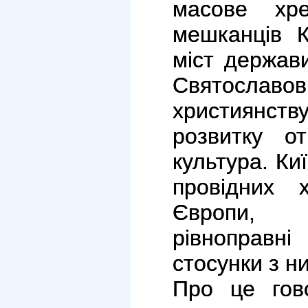
масове хр
мешканців К
міст держав
Святосла
християнств
розвитку о
культура. Ки
провідних 
Європи, з
рівноправн
стосунки з н
Про це гов