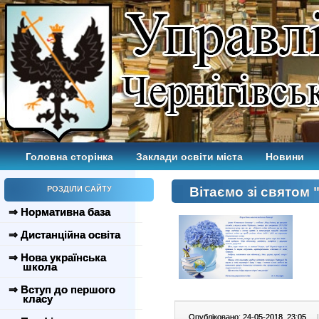
Головна сторінка
Заклади освіти міста
Новини
РОЗДІЛИ САЙТУ
Вітаємо зі святом 
⇒ Нормативна база
⇒ Дистанційна освіта
⇒ Нова українська
школа
⇒ Вступ до першого
класу
Опубліковано: 24-05-2018, 23:05
|