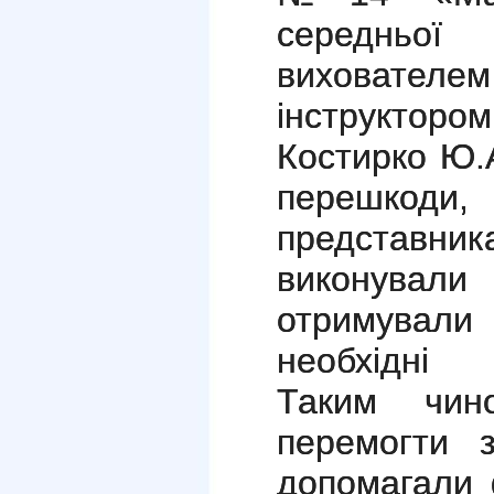
середньо
вихователе
інструкто
Костирко Ю.
перешкоди
представник
виконувал
отримувал
необхідні 
Таким чин
перемогти 
допомагали 