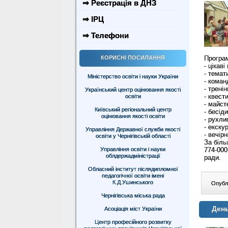
⇒ Реєстрація в ДНЗ
⇒ ІРЦ
⇒ Телефони
КОРИСНІ ПОСИЛАННЯ
Програ
- цікав
- темат
Міністерство освіти і науки України
- команд
- тренін
Український центр оцінювання якості
- квести
освіти
- майст
Київський регіональний центр
- бесіди
оцінювання якості освіти
- рухлив
- екскур
Управління Державної служби якості
- вечір
освіти у Чернігівській області
За біл
Управління освіти і науки
774-000
облдержадміністрації
ради.
Обласний інститут післядипломної
педагогічної освіти імені
К.Д.Ушинського
Опублі
Чернігівська міська рада
День
Асоціація міст України
Центр професійного розвитку