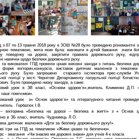
д з 07 по 13 травня 2018 року в ЗОШ №28 було проведено різноманітні з
ідною тематикою, мета яких була: виховати в дітей бажання знати бі
ну поведінку на дорозі, закріпити правила дорожнього руху, відп
ні навички щодо безпеки дорожнього руху.
 та вихователі ГПД провели цікаві виховні заходи з питань безпеки до
 формі вікторин,конкурсів, виставок дитячих малюнків з тематики
ього руху. Було запрошено старшого інспектора прес-служби Уп
ної поліції у місті Чернігові Департаменту патрульної поліції Копистк
вич. Було проведено низку заходів, а саме:
зовий урок в 3В класі, «Основи здоров`я»,вчитель Клименко Д.П. 
 наші помічники».
грований урок з« Основ здоров`я» та літературного читання провед
вчитель Горбатюк І.В.
 – вікторина «Безпека на дорозі – безпека в житті» з « Основ з
но в 3Б класі, вчитель Чудновець Л.О.
вка дитячих малюнків «Діти за безпеку дорожнього руху!».
ві ігри на ГПД за тематикою «Живи цікаво та безпечно».
рс - змагання «Чи знаємо ми дорожні знаки» для учнів 4-х класів.
ель з « Основ здоров`я» Ореховська Г.С. провела цикл тематичних 