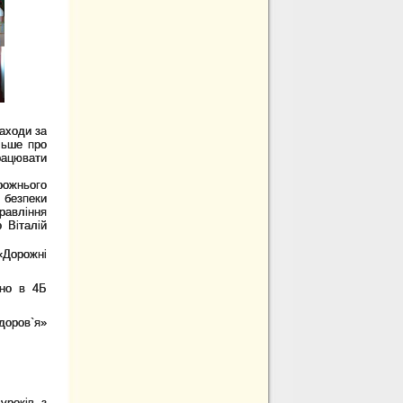
аходи за
льше про
рацювати
рожнього
 безпеки
равління
о Віталій
«Дорожні
ено в 4Б
доров`я»
уроків з