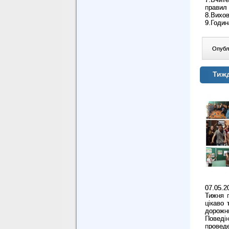
правил 
8.Вихов
9.Годин
Опублі
Тиж
07.05.
Тижня п
цікаво 
дорожн
Поведін
проведе