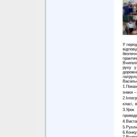
У періо
відпов
безпеч
практич
Вчителі
руху у
дорожн
патруль
Васильо
1.Пока
знаки –
2.Інте
класі, 
3.Урок
проведе
4.Виста
5.Рухли
6.Конку
7.Вчит