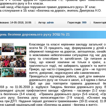
дорожнього руху в 6-х класах.
ний захід «Наслідки порушення правил дорожнього руху» 3Г клас.
а спілкування в 1Б класі «Безпека на дорозі», вчитель Дмитрієва Н.О.
ковано: 14-05-2018, 16:06
|
Автор:
admin
Переглядів:
999
|
Коментарі
день безпеки дорожнього руху ЗОШ № 21
Класоводи та класні керівники закладу загальної с
освіти № 21 працюють над формуванням у дітей м
обережної поведінки на дорогах, автошляхах, озна
із можливими небезпечними ситуаціями під час до
руху та способами їх запобігання. Це питання а
тому, що кожної хвилини не тільки в країні, а
трапляються події, які забирають здоров’я та житт
Прикро, що часто страждають саме діти – не підгото
життя, довірливі, недосвідчені або самовпевнені.
Проводиться відповідна робота, щоб діти вивчали
дорожнього руху не тільки в школі, а й вдома з бать
Щоб ще раз повторити правила дорожньої бе
2018 р. по 11.05.2018 р. відбувся Тиждень безпеки дорожнього руху. 
роведені цільові профілактичні заходи: «Дитина – пасажир» (1-2 клас
та безпечно» (3-4 класи); «Правила дорожнього руху» (5-6 класи); «Орг
ього руху. Безпека руху велосипедистів» (7-9 класи); «Основні в
ка при ДТП. Надання першої допомоги травмованим» (10-11 класи). 11.05
но єдиний національний урок «Безпека на дорозі - безпека в житті».