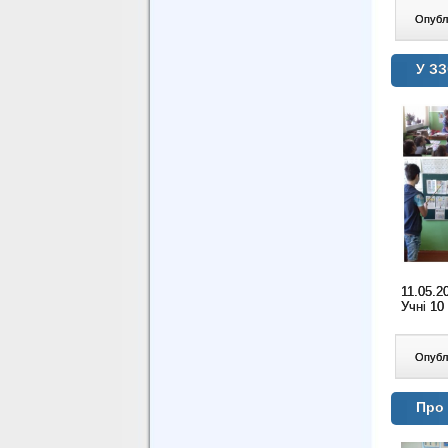
Опублі
У З
11.05.2
Учні 10
Опублі
Про 