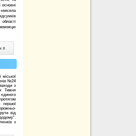
 основні
 «весела
підсумків
 області
ереможцю
в:
0
 міської
пенів №24
заходи з
ах Тижня
 єдиного
 протягом
я першої
орожньо-
рути від
додому".
люнків з