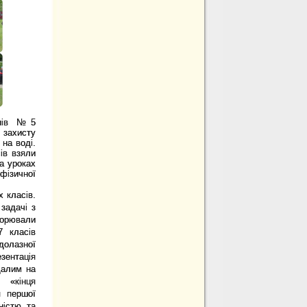
енів № 5
 захисту
 на воді.
ів взяли
а уроках
фізичної
 класів.
задачі з
орювали
7 класів
олазної
зентація
далим на
 «кінця
я першої
ністю та