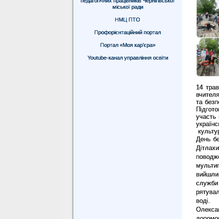
педагогічних працівників Чернігівської
міської ради
НМЦ ПТО
Профорієнтаційний портал
Портал «Моя кар’єра»
Youtube-канал управління освіти
14 трав
вчител
та безп
Підгот
участь 
українс
культур
День бе
Дітлахи
повод
мульти
вийшли
служби
рятува
воді.
Олекса
допомо