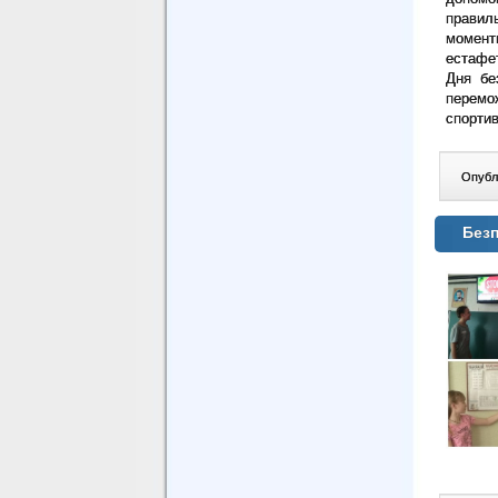
правиль
момент
естафет
Дня бе
перемо
спортив
Опублі
Безп