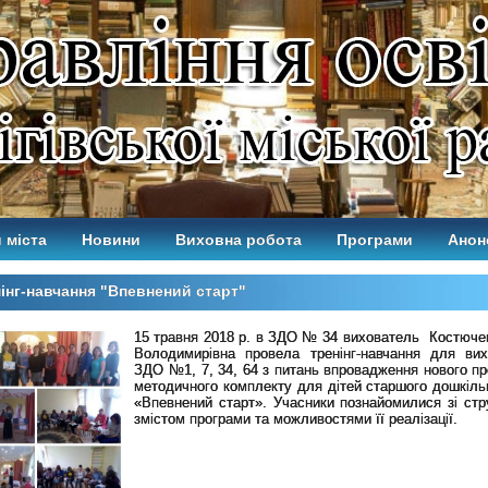
 міста
Новини
Виховна робота
Програми
Анон
інг-навчання "Впевнений старт"
15 травня 2018 р. в ЗДО № 34 вихователь Костюче
Володимирівна провела тренінг-навчання для вих
ЗДО №1, 7, 34, 64 з питань впровадження нового пр
методичного комплекту для дітей старшого дошкільн
«Впевнений старт». Учасники познайомилися зі стр
змістом програми та можливостями її реалізації.