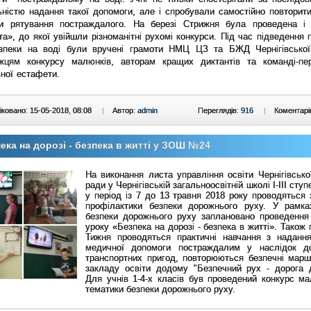
ністю надання такої допомоги, але і спробували самостійно повторити
и рятування постраждалого. На березі Стрижня була проведена і
а», до якої увійшли різноманітні рухомі конкурси. Під час підведення 
зпеки на воді були вручені грамоти НМЦ ЦЗ та БЖД Чернігівської
жцям конкурсу малюнків, авторам кращих диктантів та команді-п
ної естафети.
ковано: 15-05-2018, 08:08
|
Автор:
admin
Переглядів:
916
|
Коментарі
ека на дорозі - безпека в житті у ЗОШ №24
На виконання листа управління освіти Чернігівської
ради у Чернігівській загальноосвітній школі І-ІІІ сту
у період із 7 до 13 травня 2018 року проводяться 
профілактики безпеки дорожнього руху. У рамк
безпеки дорожнього руху заплановано проведення
уроку «Безпека на дорозі - безпека в житті». Також
Тижня проводяться практичні навчання з наданн
медичної допомоги постраждалим у наслідок д
транспортних пригод, повторюються безпечні марш
закладу освіти додому "Безпечний рух - дорога 
Для учнів 1-4-х класів був проведений конкурс ма
тематики безпеки дорожнього руху.