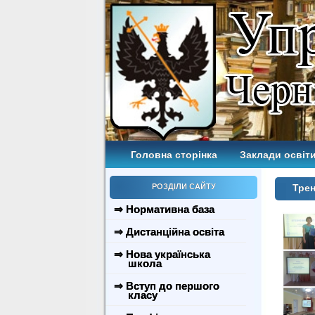
Головна сторінка
Заклади освіти
РОЗДІЛИ САЙТУ
Трен
⇒ Нормативна база
⇒ Дистанційна освіта
⇒ Нова українська
школа
⇒ Вступ до першого
класу