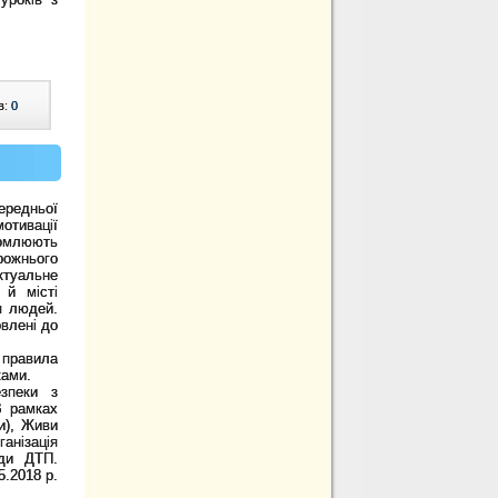
в:
0
ередньої
отивації
йомлюють
рожнього
ктуальне
 й місті
я людей.
влені до
 правила
ками.
зпеки з
В рамках
и), Живи
анізація
иди ДТП.
.2018 р.