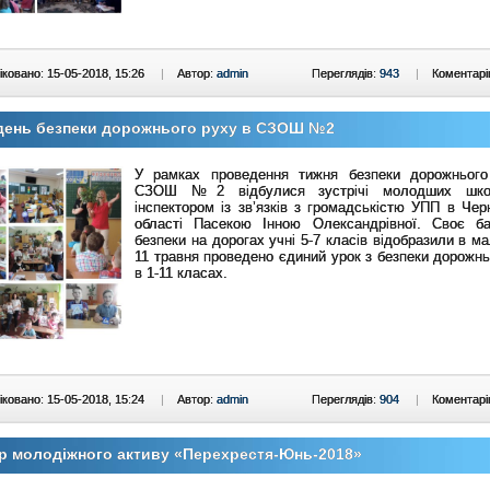
ковано: 15-05-2018, 15:26
|
Автор:
admin
Переглядів:
943
|
Коментарі
день безпеки дорожнього руху в СЗОШ №2
У рамках проведення тижня безпеки дорожньог
СЗОШ №2 відбулися зустрічі молодших шко
інспектором із зв’язків з громадськістю УПП в Черн
області Пасекою Інною Олександрівної. Своє б
безпеки на дорогах учні 5-7 класів відобразили в м
11 травня проведено єдиний урок з безпеки дорожнь
в 1-11 класах.
ковано: 15-05-2018, 15:24
|
Автор:
admin
Переглядів:
904
|
Коментарі
р молодіжного активу «Перехрестя-Юнь-2018»