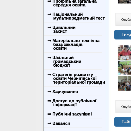
⇒ Профільна загальна
середня освіта
⇒ Національний
мультипредметний тест
Опублі
⇒ Цивільний
захист
Тиж
⇒ Матеріально-технічна
база закладів
освіти
⇒ Шкільний
громадський
бюджет
⇒ Стратегія розвитку
освіти Чернігівської
територіальної громади
⇒ Харчування
⇒ Доступ до публічної
інформації
Опублі
⇒ Публічні закупівлі
Табі
⇒ Вакансії