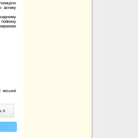
позицією
о активу
онарному
 поблизу
риразове
ї міської
в:
0