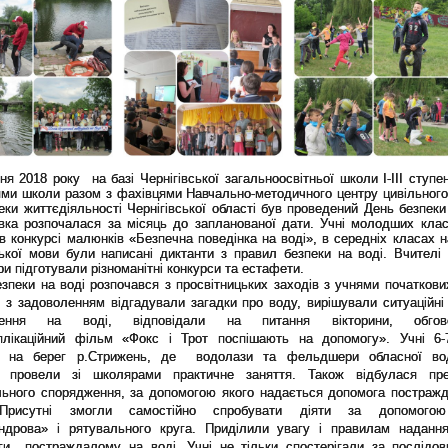
ня 2018 року на базі Чернігівської загальноосвітньої школи І-ІІІ ступ
ями школи разом з фахівцями Навчально-методичного центру цивільного
еки життєдіяльності Чернігівської області був проведений День безпеки
овка розпочалася за місяць до запланованої дати. Учні молодших клас
в конкурсі малюнків «Безпечна поведінка на воді», в середніх класах н
ької мови були написані диктанти з правил безпеки на воді. Вчителі 
и підготували різноманітні конкурси та естафети.
зпеки на воді розпочався з просвітницьких заходів з учнями початкових
 з задоволенням відгадували загадки про воду, вирішували ситуаційні 
ження на воді, відповідали на питання вікторини, обгов
плікаційний фільм «Фокс і Трот поспішають на допомогу». Учні 6-
 на берег р.Стрижень, де водолази та фельдшери обласної вод
 провели зі школярами практичне заняття. Також відбулася пре
льного спорядження, за допомогою якого надається допомога постраж
 Присутні змогли самостійно спробувати діяти за допомогою
ндрова» і рятувального круга. Приділили увагу і правилам наданн
ги постраждалому на воді. Учні не тільки спостерігали за послідов