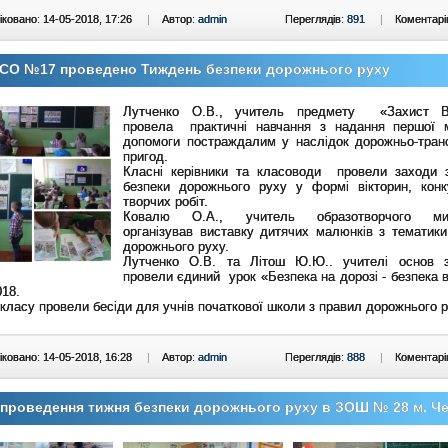
ковано: 14-05-2018, 17:26
|
Автор:
admin
Переглядів:
891
|
Коментарі
ЗСО №17 проведено Тиждень безпеки дорожнього руху
Лутченко О.В., учитель предмету «Захист Ві
провела практичні навчання з надання першої 
допомоги постраждалим у наслідок дорожньо-тран
пригод.
Класні керівники та класоводи провели заходи 
безпеки дорожнього руху у формі вікторин, конк
творчих робіт.
Ковалю О.А., учитель образотворчого мис
організував виставку дитячих малюнків з тематики
дорожнього руху.
Лутченко О.В. та Літош Ю.Ю.. учителі основ з
провели єдиний урок «Безпека на дорозі - безпека в
018.
 класу провели бесіди для учнів початкової школи з правил дорожнього р
ковано: 14-05-2018, 16:28
|
Автор:
admin
Переглядів:
888
|
Коментарі
проведення тижня безпеки дорожнього руху в ЗОШ № 28 м. Че