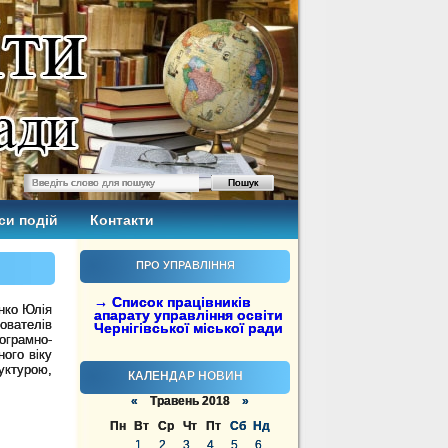
си подій
Контакти
ПРО УПРАВЛІННЯ
→ Список працівників
нко Юлія
апарату управління освіти
ователів
Чернігівської міської ради
ограмно-
ого віку
уктурою,
КАЛЕНДАР НОВИН
«
Травень 2018
»
Пн
Вт
Ср
Чт
Пт
Сб
Нд
1
2
3
4
5
6