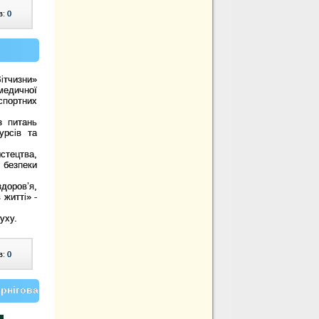
в:
0
тчизни»
медичної
спортних
з питань
урсів та
тецтва,
 безпеки
доров’я,
 житті» -
уху.
в:
0
рнігова