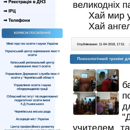
⇒ Реєстрація в ДНЗ
великодніх п
⇒ ІРЦ
Хай мир у 
⇒ Телефони
Хай ангел 
КОРИСНІ ПОСИЛАННЯ
Міністерство освіти і науки України
Опубліковано: 11-04-2018, 17:51
|
Український центр оцінювання якості
освіти
Психологічний тренінг д
Київський регіональний центр
оцінювання якості освіти
1
Управління Державної служби якості
освіти у Чернігівській області
б
Управління освіти і науки
облдержадміністрації
п
Обласний інститут післядипломної
педагогічної освіти імені
д
К.Д.Ушинського
Чернігівська міська рада
"
Асоціація міст України
учителем та
Центр професійного розвитку