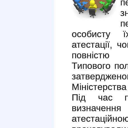
п
п
особисту ї
атестації, ч
повністю 
Типового по
затверд
Міністерства 
Під час пр
визначення
атестац