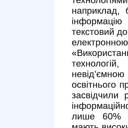
технологіям
наприклад, 
інформацію 
текстовий до
електронною
«Використ
технологій
невід’ємною
освітнього п
засвідчили 
інформацій
лише 60% че
мають високи