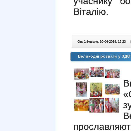
учаснику бо
Віталію.
Опубліковано: 10-04-2018, 12:23
|
Великодні розваги у ЗД
В
«
з
В
прославля