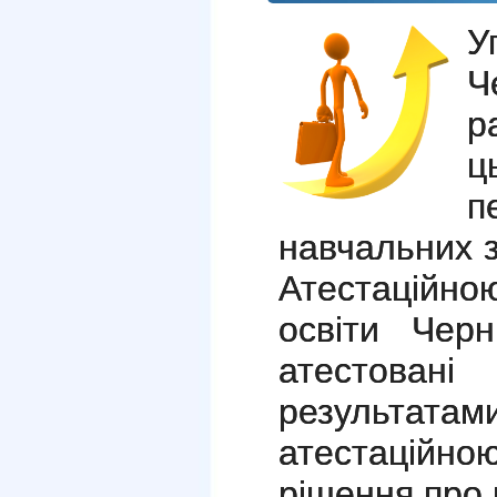
У
Ч
р
ц
п
навчальних 
Атестаційно
освіти Черн
атестовані
результ
атестаційн
рішення про 