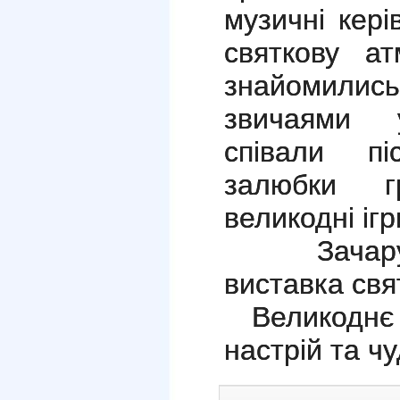
музичні кері
святкову ат
знайомили
звичаями у
співали пі
залюбки г
великодні ігр
Зачарувал
виставка свя
Великоднє с
настрій та ч