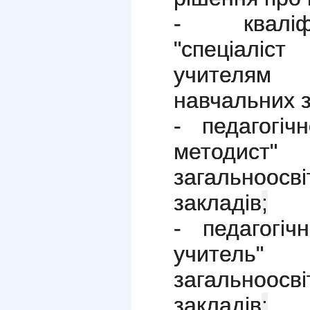
- кваліфі
"спеціаліст
учителям 
навчальних з
- педагогіч
методис
загальноо
закладів
;
- педагогіч
учитель
загальноо
закладів
;