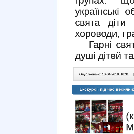
групах. Щ
українські о
свята діти 
хороводи, гра
Гарні свята
душі дітей т
Опубліковано: 10-04-2018, 18:31
|
Екскурсії під час весняни
У
(
М