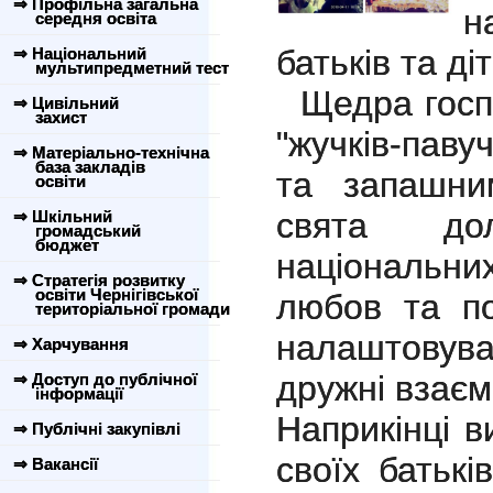
⇒ Профільна загальна
н
середня освіта
батьків та ді
⇒ Національний
мультипредметний тест
Щедра госпо
⇒ Цивільний
захист
"жучків-паву
⇒ Матеріально-технічна
база закладів
та запашни
освіти
свята до
⇒ Шкільний
громадський
бюджет
національни
⇒ Стратегія розвитку
освіти Чернігівської
любов та по
територіальної громади
налаштовува
⇒ Харчування
дружні взаєм
⇒ Доступ до публічної
інформації
Наприкінці в
⇒ Публічні закупівлі
своїх батьк
⇒ Вакансії