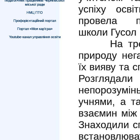
педагогічних працівників Чернігівської
міської ради
успіху осві
НМЦ ПТО
провела п
Профорієнтаційний портал
школи Гусол 
Портал «Моя кар’єра»
Youtube-канал управління освіти
На тренін
природу нег
їх вияву та 
Розглядал
непорозумі
учнями, а т
взаємин між
Знаходили с
встановлюва