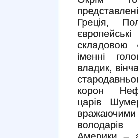
представле
Греція, По
європейсь
складовою е
іменні гол
владик, вінч
стародавньог
корон Нефе
царів Шуме
вражаючими 
володарів 
Америки – а