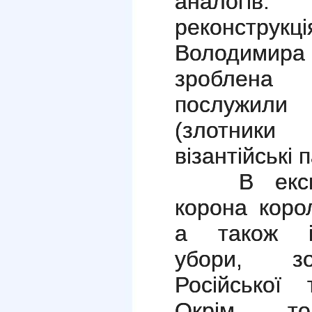
аналогів.
реконстру
Володимира 
зроблена
послужил
(злотники
візантійські 
В експози
корона коро
а також ім
убори, зо
Російської 
Окрім то