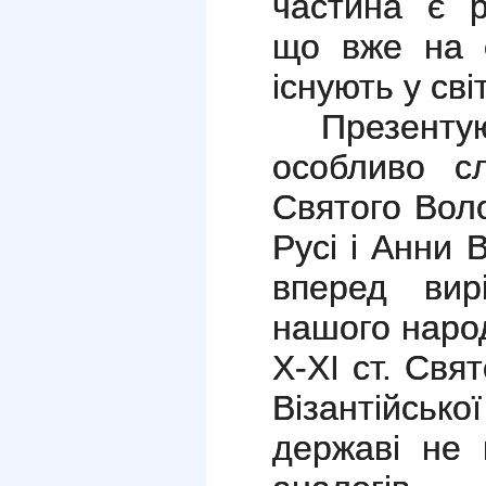
частина є р
що вже на с
існують у світ
Презентують
особливо сл
Святого Вол
Русі і Анни В
вперед вир
нашого народ
X-XI ст. Свя
Візантійсько
державі не 