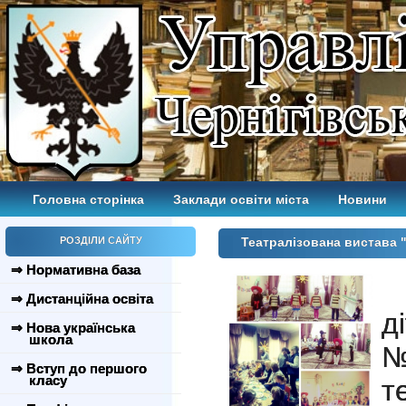
Головна сторінка
Заклади освіти міста
Новини
РОЗДІЛИ САЙТУ
Театралізована вистава 
⇒ Нормативна база
С
⇒ Дистанційна освіта
д
⇒ Нова українська
школа
⇒ Вступ до першого
класу
т