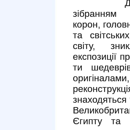
Діти п
зібранням 
корон, голо
та світськи
світу, зни
експозиції п
ти шедеврі
оригіналами
реконстру
знаходяться у
Великобрита
Єгипту та 