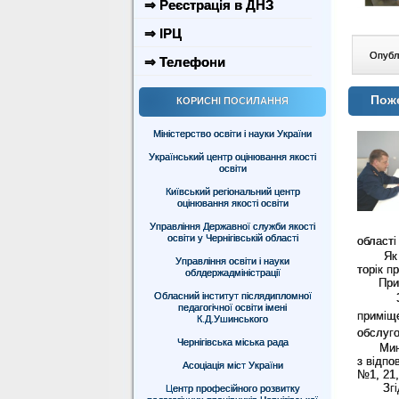
⇒ Реєстрація в ДНЗ
⇒ ІРЦ
Опублі
⇒ Телефони
Поже
КОРИСНІ ПОСИЛАННЯ
Міністерство освіти і науки України
Український центр оцінювання якості
освіти
Київський регіональний центр
оцінювання якості освіти
Управління Державної служби якості
освіти у Чернігівській області
області
Як заз
Управління освіти і науки
торік п
облдержадміністрації
Привед
Обласний інститут післядипломної
педагогічної освіти імені
приміщ
К.Д.Ушинського
обслуго
Чернігівська міська рада
Минуло
з відпо
Асоціація міст України
№1, 21,
Згідно
Центр професійного розвитку