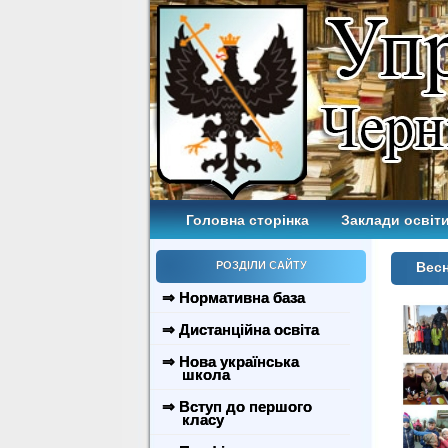
Головна сторінка
Заклади освіти
РОЗДІЛИ САЙТУ
Весн
⇒ Нормативна база
⇒ Дистанційна освіта
⇒ Нова українська
школа
⇒ Вступ до першого
класу