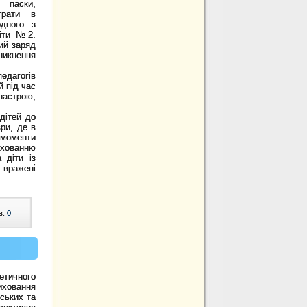
 паски,
грати в
одного з
віти №2.
ий заряд
никнення
едагогів
й під час
настрою,
дітей до
ри, де в
 моменти
хованню
 діти із
вражені
в:
0
етичного
иховання
рських та