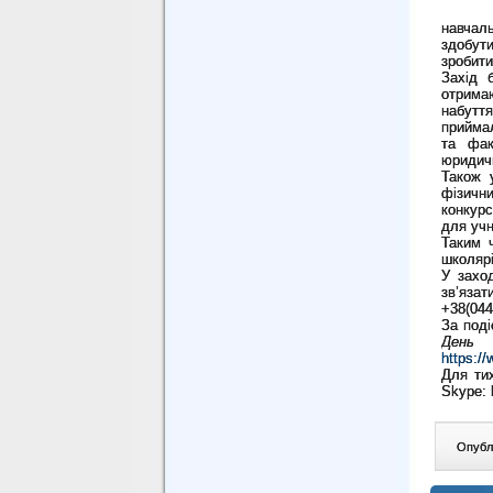
навчал
здобути
зробити
Захід 
отрима
набуття
приймал
та фак
юридичн
Також у
фізични
конкурс
для учн
Таким 
школярі
У заход
зв’яза
+38(044
За под
День
https:/
Для тих
Skype: 
Опублі