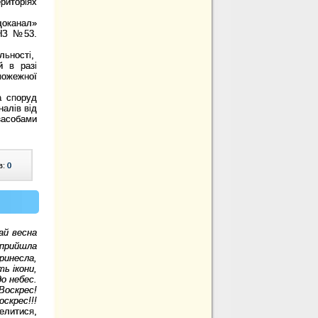
риторіях
оканал»
ДНЗ №53.
льності,
й в разі
пожежної
а споруд
налів від
засобами
в:
0
ай весна
прийшла
ринесла,
ь ікони,
о небес.
Воскрес!
скрес!!!
елитися,