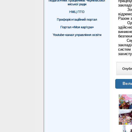
педагогічних працівників Чернігівської
працез
міської ради
закладі
Зокрем
НМЦ ПТО
відрем
Разом з
Профорієнтаційний портал
Одноча
здійсн
Портал «Моя кар’єра»
виникне
Youtube-канал управління освіти
безпеки
Серед 
закладі
систем
захисту
Опублі
Вел