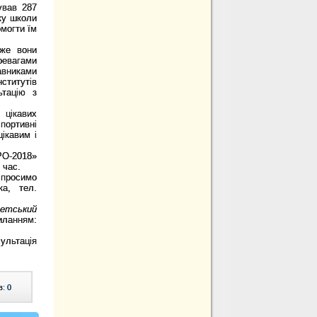
ував 287
ку школи
могти їм
дже вони
ревагами
авниками
ститутів
ьтацію з
 цікавих
портивні
цікавим і
РО-2018»
 час.
 просимо
ка, тел.
тетський
ланням:
ультація
в:
0