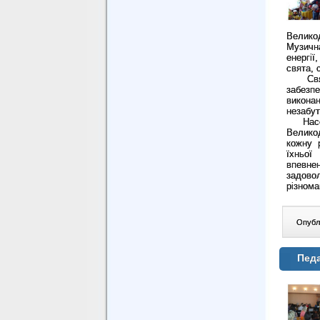
Велико
Музичн
енергії
свята, 
Святко
забезпе
викона
незабут
Насоло
Великод
кожну 
їхньої
впевне
задово
різнома
Опублі
Педа