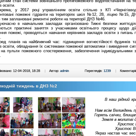
датний стан системи зовнішнього протипожежного водопостачання на те
в освіти.
а, у 2017 році управлінням освіти спільно з КП «Чернігіввод
онтовані пожежні гідранти на територіях шкіл №12, 28, ліцею №15, 
 тим заплановані ремонтні роботи на території ДНЗ №46.
сно в навчальних закладах організовано Тижні безпеки життєдія
юються практичні заняття з учасниками освітнього процесу щодо ді
ння пожежі, проводяться навчання керівників закладів освіти з питань 
.
планів на найближчий час: підвищення вогнестійкості будинків т
в освіти, обладнання їх системами пожежної автоматики і виведення сиг
 на пульти пожежного спостереження, забезпечення індивідуальними 
.
ковано: 12-04-2018, 18:28
|
Автор:
admin
Переглядів:
1239
|
Коментарі
икодній тиждень в ДНЗ №2
В наш рідний кр
Нам всім Великдень п
Горять свічки, блищат
Земля в молитві д
Христос 
Христос Во
Якраз настав час вес