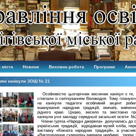
 міста
Новини
Виховна робота
Програми
Анон
яні канікули ЗОШ № 21
Особливістю цьогорічних весняних канікул є те,
співпали із святкуванням Великодня. Тому плануюч
на канікули педагоги особливий акцент ро
вшанування народних традицій, звичаїв, вивчення
рідного краю. Цікаво, весело та змістовно п
канікули учні закладу середньої загальної освіти №
Члени гуртка «Народні джерела» долучились до с
українських традицій, відвідавши музей хліба, пер
виставку «Кімната народних традицій», а учасник
«Виготовлення сувенірів» виявили неабиякі творчі з