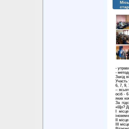
Місь
стар
- управ
- метод
Захід в
Участь 
6, 7, 9,
– всьог
осіб - 
яких ко
За під
«Що? Де
І місц
іноземн
ІІ місц
ІІІ міс
Вітаємо