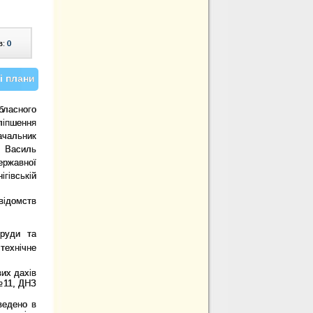
в:
0
і плани
бласного
іпшення
ачальник
и Василь
ержавної
гівській
відомств
оруди та
технічне
их дахів
№11, ДНЗ
ведено в