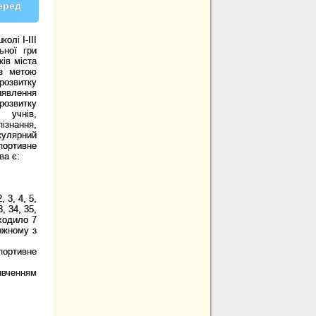
еред
олі І-ІІІ
ьної гри
ів міста
 з метою
 розвитку
иявлення
розвитку
 учнів,
знання,
кулярний
портивне
ва є:
 3, 4, 5,
3, 34, 35,
ходило 7
кожному з
портивне
ивченням