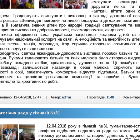
смакувати великодні
дарувати яєчка та 
«битки», вітати один 
днем. Продовжують святкувати і вихованці в закладі дошкільної ос
а розвага «Великодні пригоди» не лише подарувала дітлахам позитивн
, а й збагатила знання дітей про народні традиції святкування та ви
сприяла вихованню доброзичливості, взаємодопомоги, людяності.
во оформлена зала, українські національні костюми дітей та п
чували національний колорит на святі. А емоційність та енергійність діте
ння пісень, танців, хороводів, ігор сприяла створенню позитивного 
нього відчуття задоволення.
дитись святом якнайдовше допомогла виставка поробок батьків та 
ня. Руками талановитих батьків та їхніх малюків було створено шедев
роботу вкладено любов, креативність, душевне тепло. Ці незабутні
 взаємодії залишаються назавжди в серці малюка, сприяють ви
ності в собі, забезпечують комфортне відчуття підтримки. Батьки та
ленням та цікавістю розглядали композиції та поробки і були 
нітністю та креативністю робіт.
ковано: 12-04-2018, 17:47
|
Автор:
admin
Переглядів:
1348
|
Коментарі
гогічна рада у гімназії №31
12.04.2018 року в гімназії №31 гуманітарно-ест
профілю відбулася педагогічна рада за темою «В
інтересу до колективної та творчої діяльності, ліде