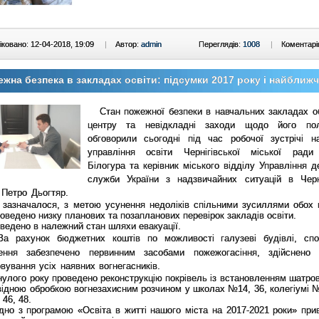
ковано: 12-04-2018, 19:09
|
Автор:
admin
Переглядів:
1008
|
Коментарі
жна безпека в закладах освіти: підсумки 2017 року і найближч
Стан пожежної безпеки в навчальних закладах о
центру та невідкладні заходи щодо його пол
обговорили сьогодні під час робочої зустрічі н
управління освіти Чернігівської міської рад
Білогура та керівник міського відділу Управління д
служби України з надзвичайних ситуацій в Черні
 Петро Дьогтяр.
началося, з метою усунення недоліків спільними зусиллями обох 
роведено низку планових та позапланових перевірок закладів освіти.
ено в належний стан шляхи евакуації.
За рахунок бюджетних коштів по можливості галузеві будівлі, сп
ення забезпечено первинним засобами пожежогасіння, здійснено 
вування усіх наявних вогнегасників.
го року проведено реконструкцію покрівель із встановленням шатров
відною обробкою вогнезахисним розчином у школах №14, 36, колегіумі 
 46, 48.
 з програмою «Освіта в житті нашого міста на 2017-2021 роки» при