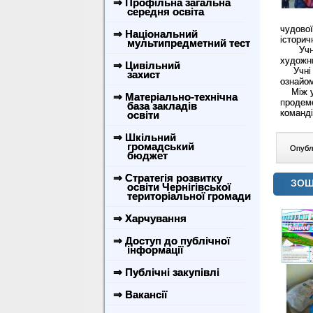
⇒ Профільна загальна
середня освіта
чудово
⇒ Національний
історич
мультипредметний тест
Учні 6
художнь
⇒ Цивільний
Учні 1-
захист
ознайом
Між учн
⇒ Матеріально-технічна
продемо
база закладів
команді
освіти
⇒ Шкільний
громадський
Опублі
бюджет
⇒ Стратегія розвитку
ЗОШ
освіти Чернігівської
територіальної громади
⇒ Харчування
⇒ Доступ до публічної
інформації
⇒ Публічні закупівлі
⇒ Вакансії