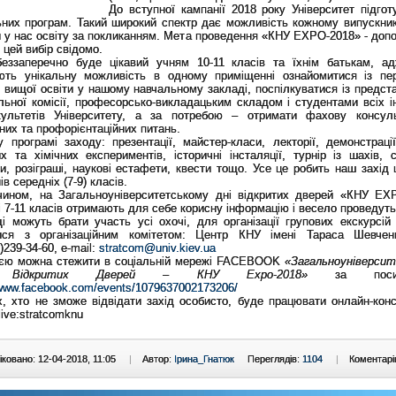
До вступної кампанії 2018 року Університет підгот
ьних програм. Такий широкий спектр дає можливість кожному випускни
 у нас освіту за покликанням. Мета проведення «КНУ ЕХРО-2018» - допо
 цей вибір свідомо.
беззаперечно буде цікавий учням 10-11 класів та їхнім батькам, а
ють унікальну можливість в одному приміщенні ознайомитися із пе
 вищої освіти у нашому навчальному закладі, поспілкуватися із предст
ьної комісії, професорсько-викладацьким складом і студентами всіх ін
ультетів Університету, а за потребою – отримати фахову консул
их та профорієнтаційних питань.
 програмі заходу: презентації, майстер-класи, лекторії, демонстрації
х та хімічних експериментів, історичні інсталяції, турнір із шахів, с
и, розіграші, наукові естафети, квести тощо. Усе це робить наш захід 
ів середніх (7-9) класів.
чином, на Загальноуніверситетському дні відкритих дверей «КНУ ЕХ
 7-11 класів отримають для себе корисну інформацію і весело проведуть
і можуть брати участь усі охочі, для організації групових екскурсій
тися з організаційним комітетом: Центр КНУ імені Тараса Шевчен
)239-34-60, e-mail:
stratcom@univ.kiev.ua
ією можна стежити в соціальній мережі FACEBOOK
«Загальноуніверси
 Відкритих Дверей – КНУ Ехро-2018»
за поси
/www.facebook.com/events/1079637002173206/
, хто не зможе відвідати захід особисто, буде працювати онлайн-конс
live:stratcomknu
ковано: 12-04-2018, 11:05
|
Автор:
Ірина_Гнатюк
Переглядів:
1104
|
Коментарі