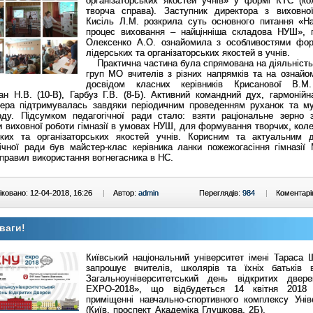
організаторських якостей учнів» у формі КТС (ко
творча справа). Заступник директора з виховно
Кисіль Л.М. розкрила суть основного питання «На
процес виховання – найцінніша складова НУШ», 
Олексенко А.О. ознайомила з особливостями фо
лідерських та організаторських якостей в учнів.
Практична частина була спрямована на діяльність
груп МО вчителів з різних напрямків та на ознайо
досвідом класних керівників Крисанової В.М.
н Н.В. (10-В), Гарбуз Г.В. (8-Б). Активний командний дух, гармонійн
ера підтримувалась завдяки періодичним проведенням руханок та м
оду. Підсумком педагогічної ради стало: взяти раціональне зерно 
 виховної роботи гімназії в умовах НУШ, для формування творчих, коле
ьких та організаторських якостей учнів. Корисним та актуальним 
ічної ради був майстер-клас керівника ланки пожежогасіння гімназії 
правил використання вогнегасника в НС.
ковано: 12-04-2018, 16:26
|
Автор:
admin
Переглядів:
984
|
Коментарі
ваги!
Київський національний університет імені Тараса 
запрошує вчителів, школярів та їхніх батьків в
Загальноуніверситетський день відкритих две
ЕХРО-2018», що відбудеться 14 квітня 2018
приміщенні навчально-спортивного комплексу Унів
(Київ, проспект Академіка Глушкова, 2Б).