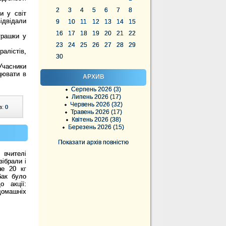
2
3
4
5
6
7
8
и у світ
ідвідали
9
10
11
12
13
14
15
16
17
18
19
20
21
22
грашки у
23
24
25
26
27
28
29
алістів,
30
Учасники
цювати в
АРХИВ
Серпень 2026 (3)
Липень 2026 (17)
Червень 2026 (32)
в:
0
Травень 2026 (17)
Квітень 2026 (38)
Березень 2026 (15)
Показати архів повністю
вчителі
зібрали і
ше 20 кг
бак було
о акції:
домашніх