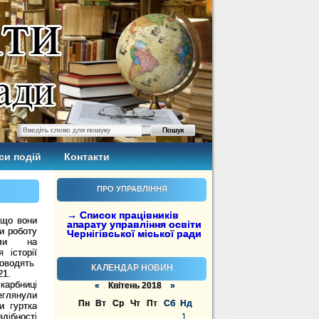
си подій
Контакти
ПРО УПРАВЛІННЯ
→ Список працівників
 що вони
апарату управління освіти
и роботу
Чернігівської міської ради
били на
 історії
роводять
КАЛЕНДАР НОВИН
21.
карбниці
«
Квітень 2018
»
еглянули
Пн
Вт
Ср
Чт
Пт
Сб
Нд
и гуртка
дібності
1