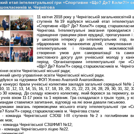
кий етап інтелектуальної гри «Спортивне «Що? Де? Коли?!» с
шокласників м. Чернігова
11 квітня 2018 року у Чернігівській загальноосвітній шк
ступенів №19 відбувся міський етап інтелектуал
«Спортивне «Що? Де? Коли?!» серед старшокласник
Чернігова. Інтелектуальні змагання проводилися
підвищення гравцями рівня ерудиції, пропагування і
у школярів інтересу до інтелектуальних ігор, в
обдарованих та талановитих дітей, стимулювання 
інтелектуальних і пізнавальних можливостей
створення умов для самореалізації та самопі
змістовного досугу для учнівської молоді у кані
період. Організаторами інтелектуальної гри «С
«Що? Де? Коли?!» серед старшокласників м. Черніго
ління освіти Чернігівської міської ради;
ичний центр управління освіти Чернігівської міської ради.
ідбувся за підтримки ФОП Усенко Анатолій Анатолійович.
у конкурсі брали учнівські колективи закладів загальної середньої №№ 2,
 10, 11 ,12, 13, 14, 15, 16, 17, 18, 19, 20, 21, 22, 23, 24, 28, 29, 30, 31, 32, 3
о 30 команд. До складу кожного колективу, який боровся за перемогу, в
6 учнів віком
11-17 років та 1 керівник. Гра складалася з трьох турів, у 
мандам ставилися запитання, відповіді на які вони давали письмово.
сумками змагань переможцями міського етапу інтелектуальної гри «С
? Коли?!» серед старшокласників м. Чернігова стали:
е - команда Чернігівської СЗОШ І-ІІІ ступенів №2 з поглибленим в
их мов;
е - команда Чернігівської СЗШФМП №12;
це - команда Чернігівського ліцею №22.
 переможців!