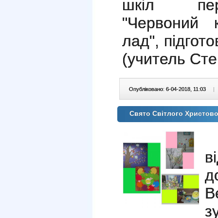
шкіл пер
"Червоний 
лад", підгот
(учитель Сте
Опубліковано: 6-04-2018, 11:03
|
Свято Світлого Христово
в
д
В
з