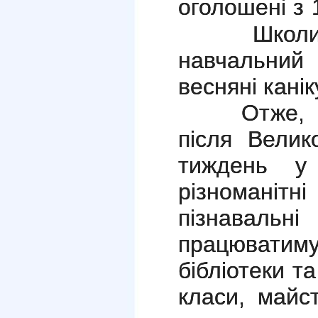
оголошені з 
Школи, у 
навчальний
весняні канік
Отже, кан
після Велик
тиждень у
різномані
пізнаваль
працюватим
бібліотеки т
класи, майст