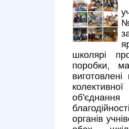
2
у
№
з
я
школярі пр
поробки, м
виготовлені
колективної
об'єднан
благодійнос
органів учні