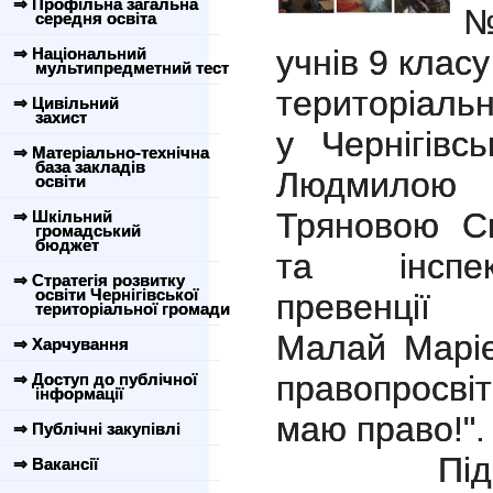
⇒ Профільна загальна
№
середня освіта
учнів 9 клас
⇒ Національний
мультипредметний тест
територіальн
⇒ Цивільний
захист
у Чернігівс
⇒ Матеріально-технічна
база закладів
Людмилою
освіти
Тряновою С
⇒ Шкільний
громадський
бюджет
та інспек
⇒ Стратегія розвитку
освіти Чернігівської
превенції 
територіальної громади
Малай Марі
⇒ Харчування
правопросві
⇒ Доступ до публічної
інформації
маю право!".
⇒ Публічні закупівлі
Під час з
⇒ Вакансії