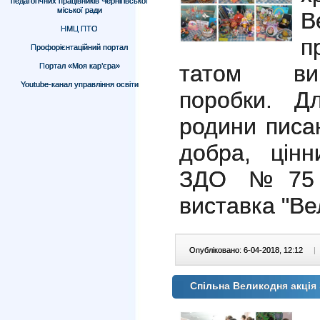
педагогічних працівників Чернігівської
міської ради
В
НМЦ ПТО
п
Профорієнтаційний портал
татом виг
Портал «Моя кар’єра»
Youtube-канал управління освіти
поробки. Дл
родини писан
добра, цінн
ЗДО №75 д
виставка
"Ве
Опубліковано: 6-04-2018, 12:12
|
Спільна Великодня акція