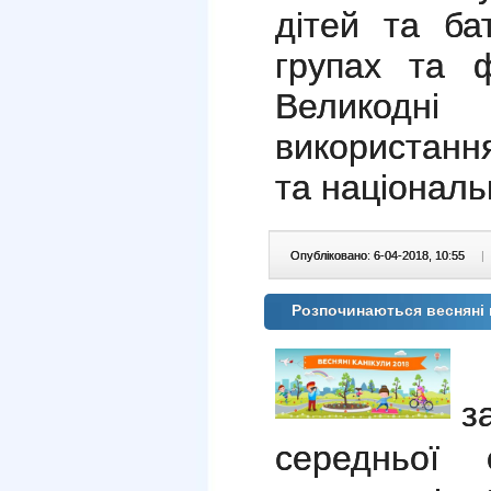
дітей та ба
групах та ф
Великодні
використання
та національ
Опубліковано: 6-04-2018, 10:55
|
Розпочинаються весняні 
В
з
середньої 