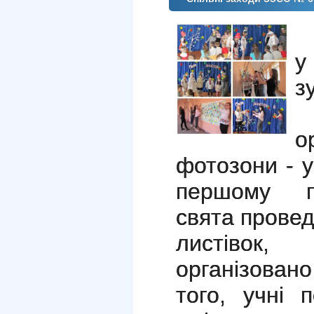
Д
у
з
№
о
фотозони - у
першому по
свята провед
листівок
організова
того, учні 