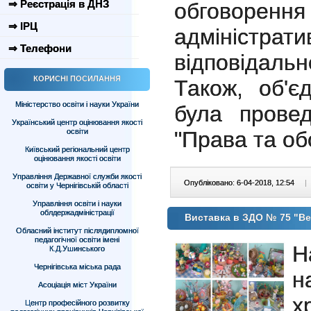
⇒ Реєстрація в ДНЗ
обговоре
⇒ ІРЦ
адміністрат
⇒ Телефони
відповідаль
КОРИСНІ ПОСИЛАННЯ
Також, об'є
Міністерство освіти і науки України
була провед
Український центр оцінювання якості
освіти
"Права та обо
Київський регіональний центр
оцінювання якості освіти
Управління Державної служби якості
Опубліковано: 6-04-2018, 12:54
|
освіти у Чернігівській області
Управління освіти і науки
облдержадміністрації
Виставка в ЗДО № 75 "В
Обласний інститут післядипломної
педагогічної освіти імені
Н
К.Д.Ушинського
Чернігівська міська рада
н
Асоціація міст України
х
Центр професійного розвитку