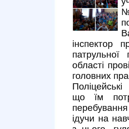
у
№
п
В
інспектор п
патрульної п
області пров
головних пра
Поліцейські
що їм потр
перебуванн
ідучи на на