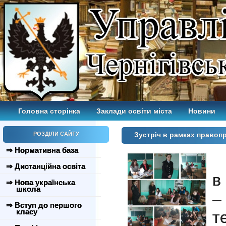
Головна сторінка
Заклади освіти міста
Новини
РОЗДІЛИ САЙТУ
Зустріч в рамках правоп
⇒ Нормативна база
0
⇒ Дистанційна освіта
в
⇒ Нова українська
школа
–
⇒ Вступ до першого
класу
т