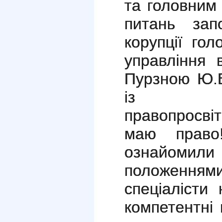
та головним 
питань зап
корупції гол
управління в
Пурзною Ю.В
із загал
правопросві
маю право
ознайом
положен
спеціалісти
компетентні 