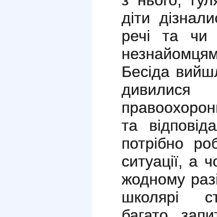
з нього, гу
діти дізнали
речі та чи
незнайомцям
Бесіда вийш
дивилися 
правоохоронц
та відповід
потрібно ро
ситуації, а 
жодному разі
школярі ст
багато запи