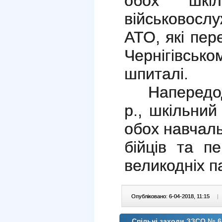
обох шкіл
військовос
АТО, які пер
Чернігівс
шпиталі.
Напередодні
р., шкільний
обох навчаль
бійців та п
великодніх п
Опубліковано: 6-04-2018, 11:15
|
Спільні заходи ЗЗСО № 6