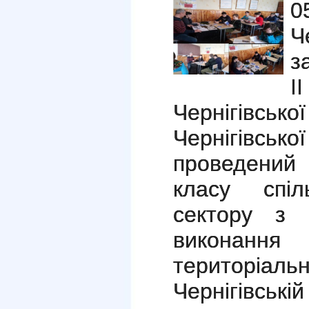
0
Ч
з
І
Чернігівс
Чернігівс
проведений 
класу спіл
сектору з 
виконання 
територіал
Чернігівські