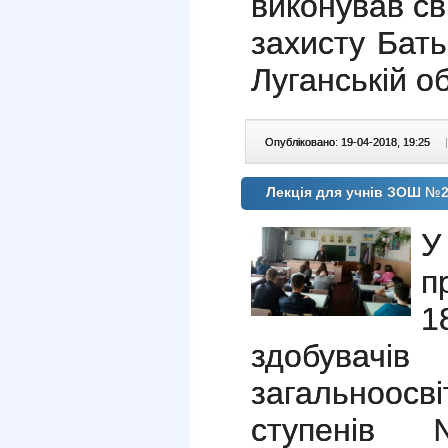
виконував св
захисту Бать
Луганській о
Опубліковано: 19-04-2018, 19:25
|
Лекція для учнів ЗОШ №2
У
п
1
здобувачів 
загальноос
ступенів