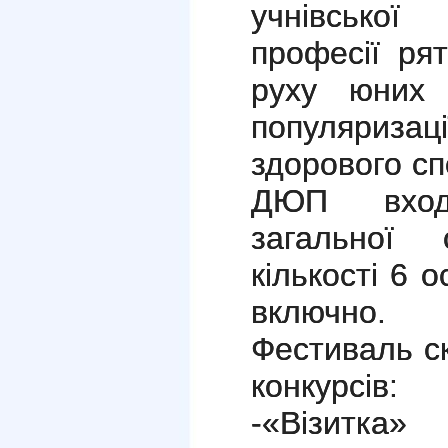
учнівсько
професії ря
руху юних 
популяризаці
здорового сп
ДЮП входя
загальної 
кількості 6 о
включно.
Фестиваль с
конкурсів:
-«Візитк