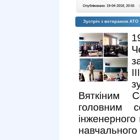
Опубліковано: 19-04-2018, 20:55
|
Зустріч з ветераном АТ
Ч
з
І
з
Вяткіним С
головним се
інженерного 
навчальног