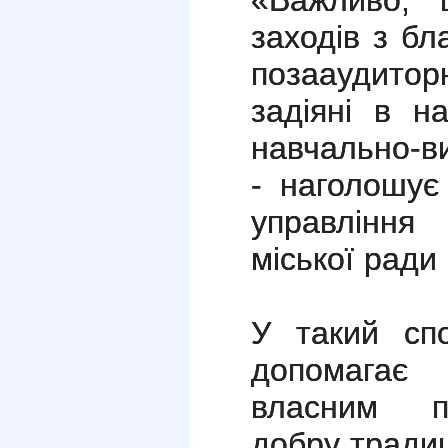
«Важливо, 
заходів з бл
позааудитор
задіяні в н
навчально-в
- наголошує
управління 
міської ради
У такий сп
допомагає 
власним п
добру традиц