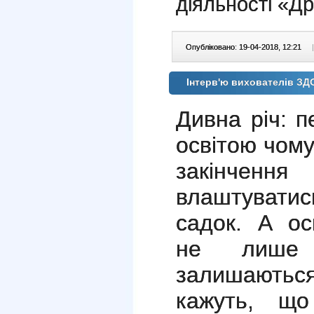
діяльності «Др
Опубліковано: 19-04-2018, 12:21
|
Інтерв'ю вихователів З
Дивна річ: п
освітою чому
закінченн
влаштуватис
садок. А ос
не лише
залишаються
кажуть, що