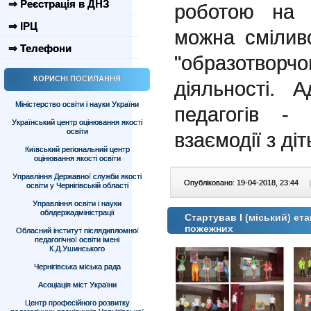
⇒ Реєстрація в ДНЗ
роботою на з
⇒ ІРЦ
можна смілив
⇒ Телефони
"образотворч
КОРИСНІ ПОСИЛАННЯ
діяльності. 
Міністерство освіти і науки України
педагогів -
Український центр оцінювання якості
освіти
взаємодії з діт
Київський регіональний центр
оцінювання якості освіти
Управління Державної служби якості
Опубліковано: 19-04-2018, 23:44
|
освіти у Чернігівській області
Управління освіти і науки
облдержадміністрації
Стартував І (міський) е
пожежних
Обласний інститут післядипломної
педагогічної освіти імені
К.Д.Ушинського
Чернігівська міська рада
Асоціація міст України
Центр професійного розвитку