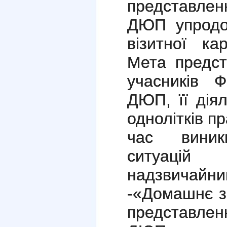
представле
ДЮП упродо
візитної ка
Мета предст
учасників 
ДЮП, її дія
однолітків п
час виник
ситуацій
надзвичайни
-«Домашнє з
представлен