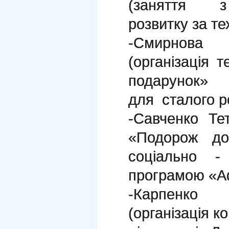
(заняття з 
розвитку за те
-Смирнова 
(організація 
подарунок» 
для сталого р
-Савченко Те
«Подорож д
соціально -
програмою «А
-Карпенко 
(організація к