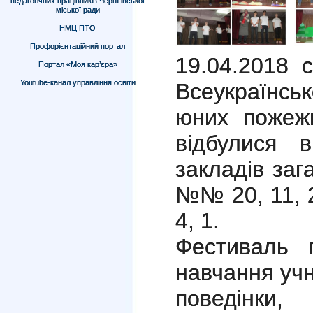
педагогічних працівників Чернігівської
міської ради
НМЦ ПТО
Профорієнтаційний портал
19.04.2018 
Портал «Моя кар’єра»
Youtube-канал управління освіти
Всеукраїнсь
юних пожеж
відбулися 
закладів заг
№№ 20, 11, 24
4, 1.
Фестиваль 
навчання уч
поведінки