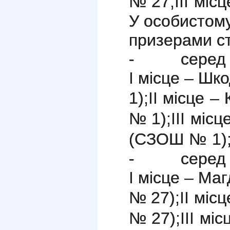
№ 27;
ІІІ мі
У особистому
призерами с
- серед д
І місце – Ш
1);
ІІ місце 
№ 1);
ІІІ міс
(СЗОШ № 1)
- серед х
І місце – Ма
№ 27);
ІІ міс
№ 27);
ІІІ мі