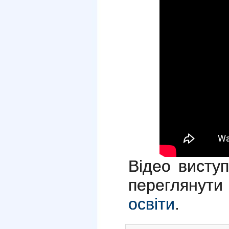
Відео висту
переглянут
освіти
.