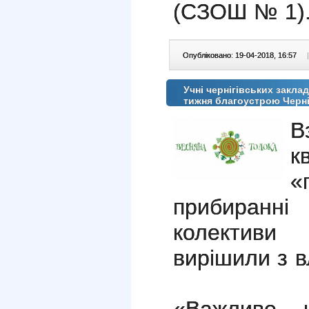
(СЗОШ № 1)
Опубліковано: 19-04-2018, 16:57
|
Учні чернігівських закла
тижня благоустрою Черн
В
к
«
прибиранні
колективи 
вирішили з вл