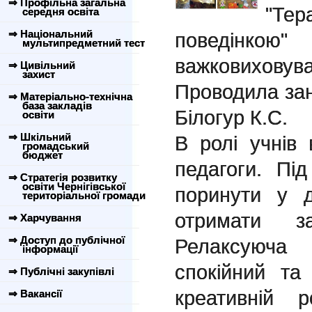
⇒ Профільна загальна
"Те
середня освіта
⇒ Національний
поведінк
мультипредметний тест
важковихов
⇒ Цивільний
захист
Проводила зан
⇒ Матеріально-технічна
база закладів
Білогур К.С.
освіти
⇒ Шкільний
В ролі учнів 
громадський
бюджет
педагоги. Пі
⇒ Стратегія розвитку
освіти Чернігівської
поринути у д
територіальної громади
отримати з
⇒ Харчування
⇒ Доступ до публічної
Релаксуюча 
інформації
спокійний та
⇒ Публічні закупівлі
креативній р
⇒ Вакансії