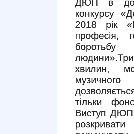
ДЮП в дов
конкурсу «
2018 рік «
професія, г
бороть
людини».Трив
хвилин, м
музичного
дозволяєть
тільки фон
Виступ ДЮП 
розкриват