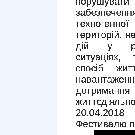
порушувати
забезпеч
техногенної
територій, н
дій у різ
ситуаціях, 
спосіб жит
навантажен
дотриманн
життєдіяльно
20.04.2018
Фестивалю п