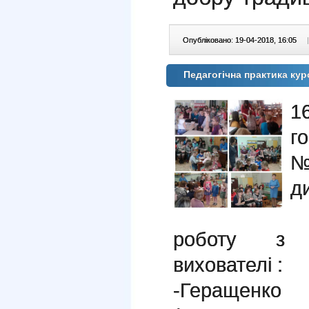
Опубліковано: 19-04-2018, 16:05
|
Педагогічна практика ку
1
г
№
д
Ч
роботу з д
вихователі :
-Геращенко 