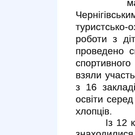
м
Чернігівсь
туристсько-
роботи з д
проведено с
спортивного
взяли участь
з 16 заклад
освіти серед
хлопців.
Із 12 конт
знаходилися в