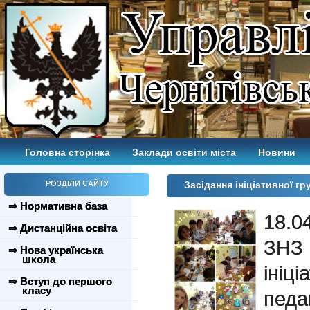
Головна сторінка
Заклади освіти міста
Новини
РОЗДІЛИ САЙТУ
Засідання ініціативної г
⇒ Нормативна база
18.0
⇒ Дистанційна освіта
ЗНЗ 
⇒ Нова українська
школа
ініц
⇒ Вступ до першого
класу
педа