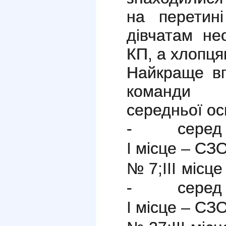
на перетин
дівчатам не
КП, а хлопця
Найкраще вп
команди з
середньої ос
- серед д
І місце – СЗ
№ 7;
ІІІ місц
- серед х
І місце – СЗ