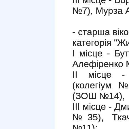
ІІІ місце - 
№7), Мурза 
- старша віко
категорія "Ж
І місце - Бу
Алефіренко 
ІІ місце -
(колегіум 
(ЗОШ №14),
ІІІ місце - 
№35), Ткач
№11);