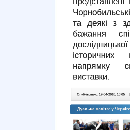
представлені
Чорнобильські
та деякі з з
бажання сп
дослідницьк
історичних
напрямку сп
виставки.
Опубліковано: 17-04-2018, 13:05
|
Дуальна освіта: у Черніг