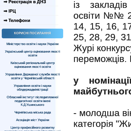
⇒ Реєстрація в ДНЗ
із закладів
⇒ ІРЦ
освіти №№ 2, 
⇒ Телефони
14, 15, 16, 17
КОРИСНІ ПОСИЛАННЯ
25, 28, 29, 31
Міністерство освіти і науки України
Журі конкурс
Український центр оцінювання якості
освіти
переможців. 
Київський регіональний центр
оцінювання якості освіти
Управління Державної служби якості
у номінаці
освіти у Чернігівській області
Управління освіти і науки
майбутньог
облдержадміністрації
Обласний інститут післядипломної
педагогічної освіти імені
К.Д.Ушинського
- молодша ві
Чернігівська міська рада
Асоціація міст України
категорія "Ж
Центр професійного розвитку