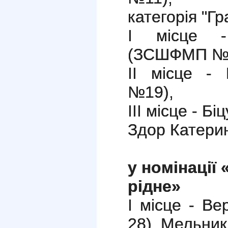
категорія "Гр
І місце -
(ЗСШФМП №1
ІІ місце -
№19),
ІІІ місце - 
Здор Катери
у номінації
рідне»
І місце - В
28), Мельни