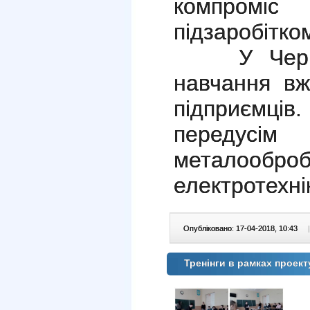
компроміс
підзаробітко
У Черніго
навчання вж
підприємц
передус
металообро
електротехні
Опубліковано: 17-04-2018, 10:43
|
Тренінги в рамках проек
1