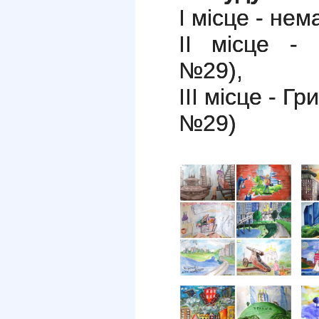
І місце - нем
ІІ місце -
№29),
ІІІ місце -
Гр
№29)