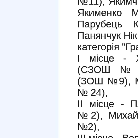
№11), Якимч
Якименко 
Парубець 
Панянчук Нік
категорія "Гр
І місце - 
(СЗОШ №2)
(ЗОШ №9), 
№ 24),
ІІ місце - 
№2), Михай
№2),