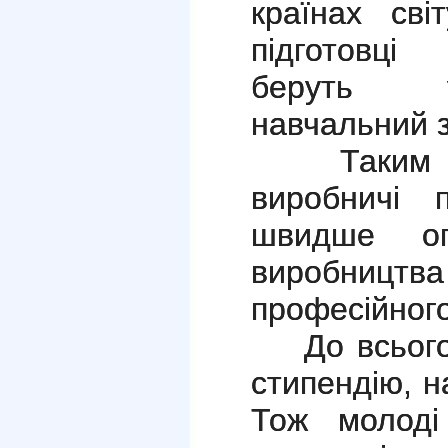
країнах сві
підготовці 
беруть у
навчальний з
Таким чин
виробничі 
швидше оп
виробниц
професійного
До всього 
стипендію, н
Тож молоді