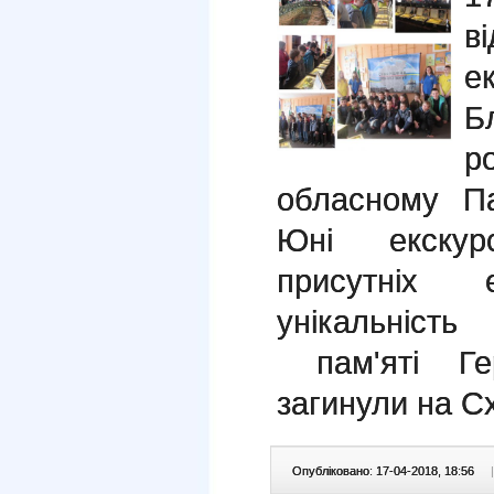
в
е
Б
р
обласному Па
Юні екскур
присутніх е
унікальність
пам'яті Гер
загинули на Сх
Опубліковано: 17-04-2018, 18:56
|