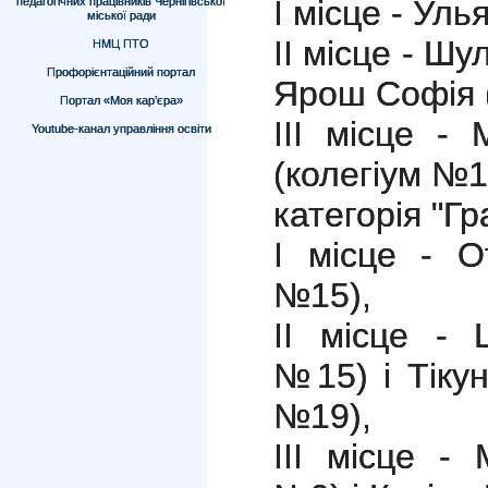
І місце - Ул
педагогічних працівників Чернігівської
міської ради
ІІ місце - Ш
НМЦ ПТО
Профорієнтаційний портал
Ярош Софія 
Портал «Моя кар’єра»
ІІІ місце -
Youtube-канал управління освіти
(колегіум №1
категорія "Гр
І місце - О
№15),
ІІ місце - 
№15) і Тіку
№19),
ІІІ місце -