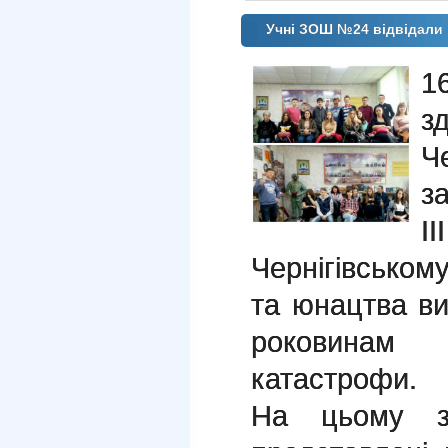
Учні ЗОШ №24 відвідали 
1
з
Че
з
ІІ
Чернігівськом
та юнацтва ви
роковина
катастрофи.
На цьому за