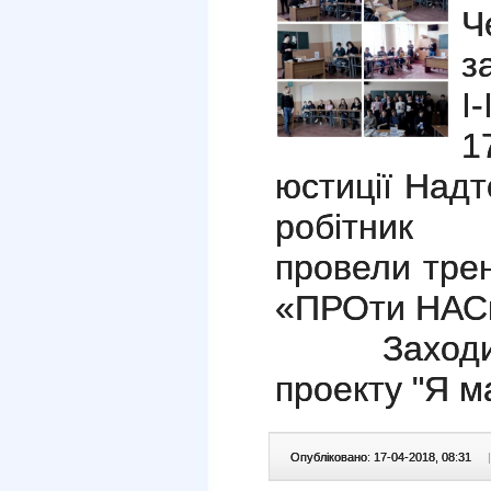
Ч
з
І
1
юстиції Надт
робітн
провели тре
«ПРОти НАС
Заходи ві
проекту "Я м
Опубліковано: 17-04-2018, 08:31
|