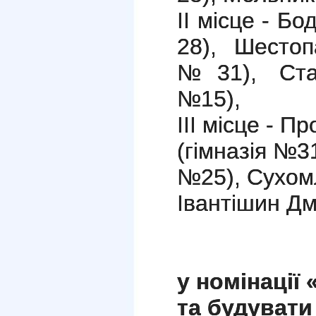
ІІ місце - 
28), Шестоп
№31), Стар
№15),
ІІІ місце - 
(гімназія №3
№25), Сухом
Івантішин Д
у номінації
та будувати