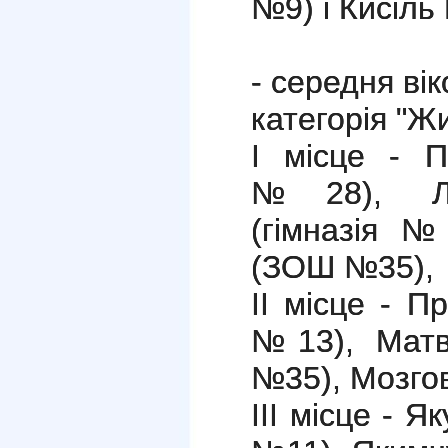
№9) і Кисіль
- середня вік
категорія "Ж
І місце - 
№28), Ле
(гімназія №
(ЗОШ №35),
ІІ місце - 
№13), Матв
№35), Мозго
ІІІ місце - Я