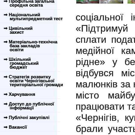
⇒ Профільна загальна
середня освіта
соціальної 
⇒ Національний
мультипредметний тест
«Підтримуй 
⇒ Цивільний
захист
сплати пода
⇒ Матеріально-технічна
база закладів
медійної кам
освіти
рідне» у бе
⇒ Шкільний
громадський
бюджет
відбувся мі
⇒ Стратегія розвитку
освіти Чернігівської
малюнків за 
територіальної громади
місто майб
⇒ Харчування
працювати та
⇒ Доступ до публічної
інформації
«Чернігів, к
⇒ Публічні закупівлі
брали участ
⇒ Вакансії