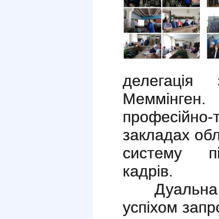
делегація 
Меммінген
професійно-
закладах об
систему пі
кадрів.
Дуальна си
успіхом запр