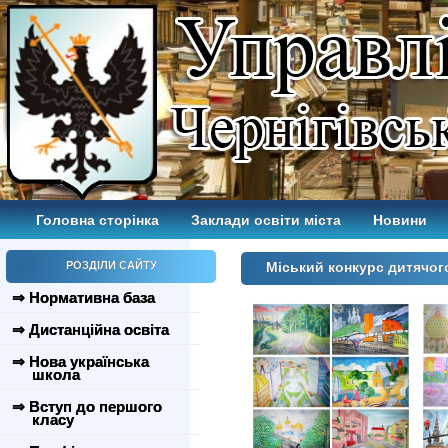
Головна сторінка
Заклади освіти міста
Новини
РОЗДІЛИ САЙТУ
Міський конкурс дитячог
⇒ Нормативна база
⇒ Дистанційна освіта
⇒ Нова українська
школа
⇒ Вступ до першого
класу