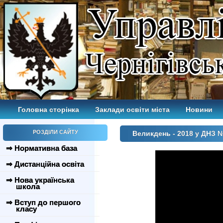
Головна сторінка
Заклади освіти міста
Новини
РОЗДІЛИ САЙТУ
Великдень - 2018 у ДНЗ 
⇒ Нормативна база
⇒ Дистанційна освіта
⇒ Нова українська
школа
⇒ Вступ до першого
класу