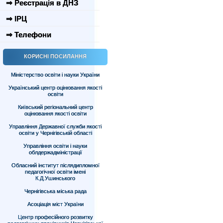
⇒ Реєстрація в ДНЗ
⇒ ІРЦ
⇒ Телефони
КОРИСНІ ПОСИЛАННЯ
Міністерство освіти і науки України
Український центр оцінювання якості
освіти
Київський регіональний центр
оцінювання якості освіти
Управління Державної служби якості
освіти у Чернігівській області
Управління освіти і науки
облдержадміністрації
Обласний інститут післядипломної
педагогічної освіти імені
К.Д.Ушинського
Чернігівська міська рада
Асоціація міст України
Центр професійного розвитку