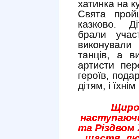
хатинка на к
Свята прой
казково. Д
брали учас
виконували 
танців, а в
артисти пер
героїв, под
дітям, і їхні
Щиро
наступаюч
та Різдвом
щастя, лю