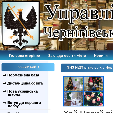
Головна сторінка
Заклади освіти міста
Новини
РОЗДІЛИ САЙТУ
ЗНЗ №29 вітає всіх з Нов
⇒ Нормативна база
⇒ Дистанційна освіта
⇒ Нова українська
школа
⇒ Вступ до першого
класу