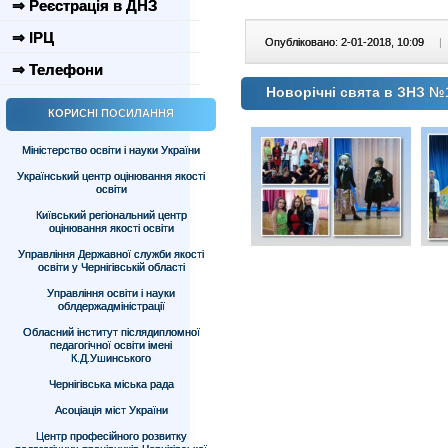
⇒ Реєстрація в ДНЗ
⇒ ІРЦ
Опубліковано: 2-01-2018, 10:09
|
⇒ Телефони
Новорічні свята в ЗНЗ №
КОРИСНІ ПОСИЛАННЯ
Міністерство освіти і науки України
Український центр оцінювання якості
освіти
Київський регіональний центр
оцінювання якості освіти
Управління Державної служби якості
освіти у Чернігівській області
Управління освіти і науки
облдержадміністрації
Обласний інститут післядипломної
педагогічної освіти імені
К.Д.Ушинського
Чернігівська міська рада
Асоціація міст України
Центр професійного розвитку