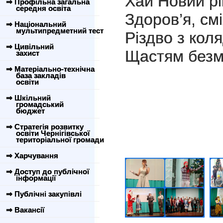
Хай Новий рі
⇒ Профільна загальна
середня освіта
Здоров’я, смі
⇒ Національний
мультипредметний тест
Різдво з кол
⇒ Цивільний
Щастям безм
захист
⇒ Матеріально-технічна
база закладів
освіти
⇒ Шкільний
громадський
бюджет
⇒ Стратегія розвитку
освіти Чернігівської
територіальної громади
⇒ Харчування
⇒ Доступ до публічної
інформації
⇒ Публічні закупівлі
⇒ Вакансії