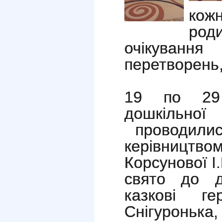
кожн
роди
очікуванн
перетворень,
19 по 29 
дошкіль
проводилися
керівництво
Корсунової І
свято до д
казкові г
Снігуронька