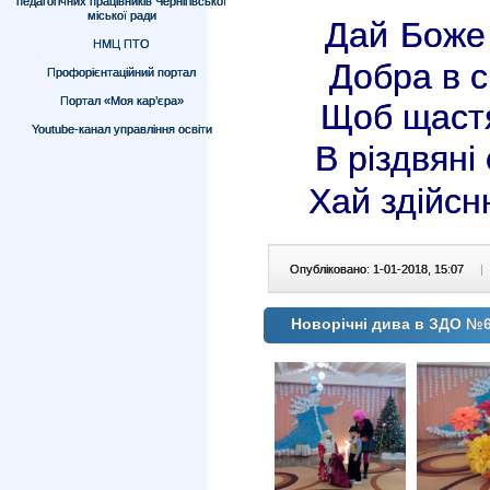
педагогічних працівників Чернігівської
міської ради
Дай Боже 
НМЦ ПТО
Добра в сі
Профорієнтаційний портал
Портал «Моя кар’єра»
Щоб щастя
Youtube-канал управління освіти
В різдвяні 
Хай здійсн
Опубліковано: 1-01-2018, 15:07
|
Новорічні дива в ЗДО №