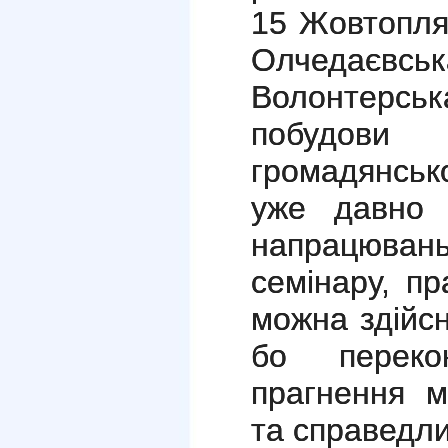
15
Жовтопляс
Олчедаєвськ
Волонтерськ
побудов
громадянсько
уже давно 
напрацювань
семінару, пр
можна здійсн
бо переко
прагнення м
та справедли