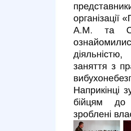
представ
організації 
А.М. та С
ознайомили
діяльністю
заняття з пр
вибухонебе
Наприкінці з
бійцям до 
зроблені вла