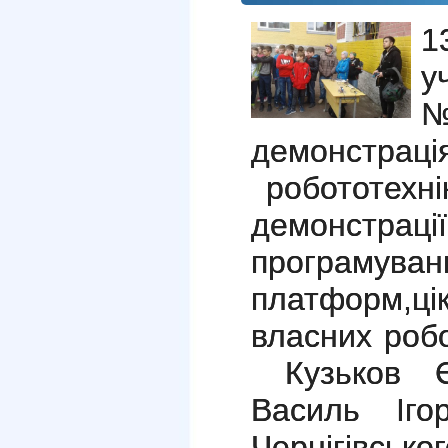
1
у
№
демонстрац
робототехні
демонстраці
програму
платформ,ц
власних робо
Кузьков 
Василь Іго
Чернігівсь