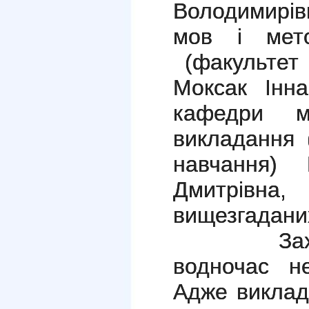
Володимирiв
мов i мето
(факультет 
Моксак Iнна
кафедри м
викладання 
навчання) 
Дмитрiвна
вищезгаданих
Захiд ма
водночас н
Адже виклад