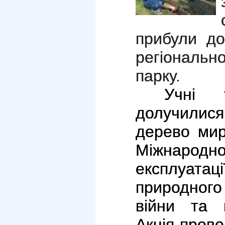
прибули до
регіонал
парку.
Учні 
долучилис
дерево мир
Міжнародн
експлуат
природног
війни та в
Акція прово