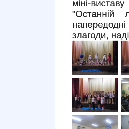
міні-вистав
"Останній 
напередодні
злагоди, наді