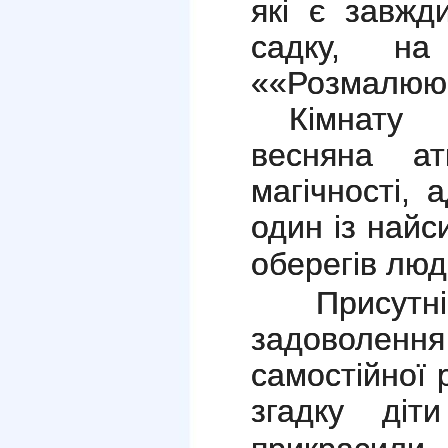
які є завжд
садку, на
««Розмалю
Кімнату 
весняна а
магічності, 
один із найс
оберегів люд
Присутні
задоволенн
самостійної 
згадку
діт