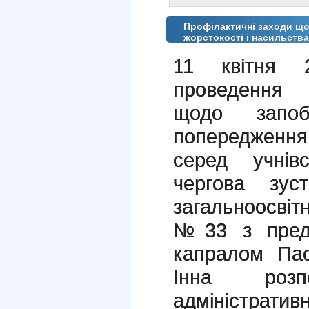
Профілактичні заходи щ
жорстокості і насильства
11 квітня 
проведення 
щодо запобі
попередження 
серед учнів
чергова зус
загальноосвіт
№33 з предс
капралом Пас
Інна роз
адміністра