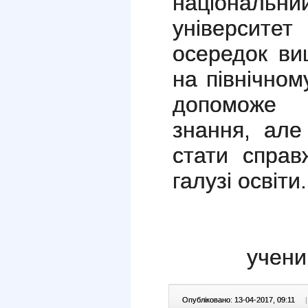
національ
університет
осередок вищ
на пiвнiчном
допоможе 
знання, але
стати справ
галузi освiти.
учени
Опубліковано: 13-04-2017, 09:11
|