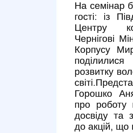
На семінар б
гості: із Пі
Центру
к
Чернігові М
Корпусу Мир
поділилис
розвитку вол
світі.
Предст
Горошко Аня
про роботу 
досвіду та 
до акцій, що