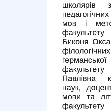
школярiв 
педагогiчни
мов i мето
факультету 
Биконя Окса
фiлологiчни
германської 
факультет
Павлiвна, к
наук, доцен
мови та лiт
факультету