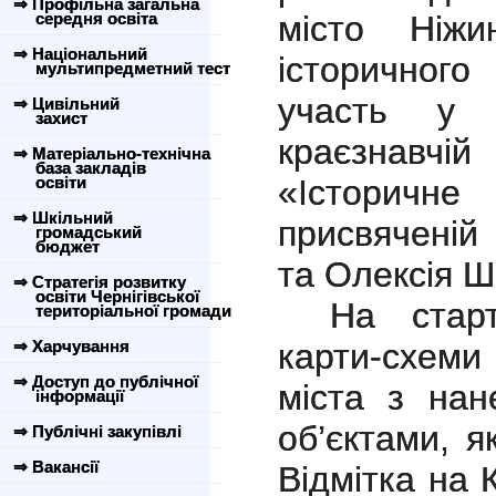
⇒ Профільна загальна
середня освіта
місто Ніжи
⇒ Національний
історичног
мультипредметний тест
участь у в
⇒ Цивільний
захист
краєзнавч
⇒ Матеріально-технічна
база закладів
освіти
«Історичн
⇒ Шкільний
присвяченій 
громадський
бюджет
та Олексія 
⇒ Стратегія розвитку
освіти Чернігівської
На стар
територіальної громади
⇒ Харчування
карти-схеми
⇒ Доступ до публічної
міста з нан
інформації
об’єктами, я
⇒ Публічні закупівлі
⇒ Вакансії
Відмітка на