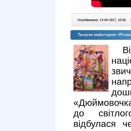
Опубліковано: 13-04-2017, 10:50
|
Творча майстерня «Розм
В
нац
звич
на
дош
«Дюймовочка
до світло
відбулася че