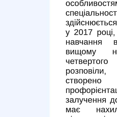
особливостя
спеціальн
здійснюєтьс
у 2017 році
навчання 
вищому на
четвертого 
розповiли,
створ
профорієнт
залучення д
має нахил