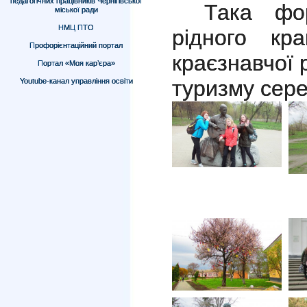
педагогічних працівників Чернігівської
Така фор
міської ради
НМЦ ПТО
рідного кра
Профорієнтаційний портал
краєзнавчої 
Портал «Моя кар’єра»
туризму серед
Youtube-канал управління освіти