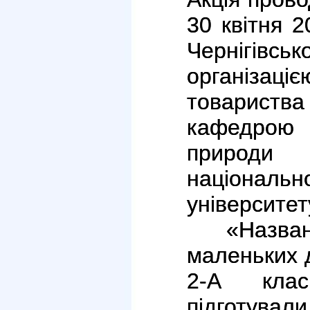
30 квітня 2
Чернігі
організа
товариств
кафедрою 
природи
національ
університет
«Назва
маленьких д
2-А клас
підготувал