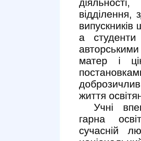
діяльност
відділення, 
випускників 
а студенти
авторським
матер i цi
постано
доброзичлив
життя освiтян
Учні вп
гарна освi
сучаснiй лю