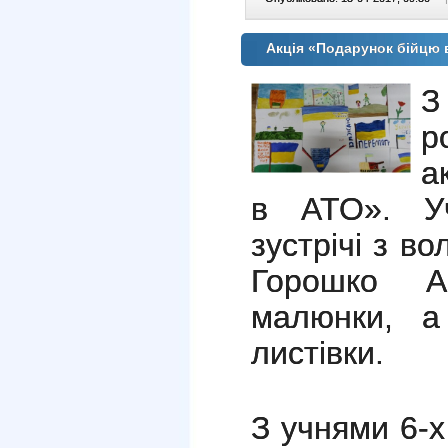
Акція «Подарунок бійцю 
З
р
а
в АТО». Уч
зустрічі з в
Горошко А
малюнки, а
листівки.
З учнями 6-х