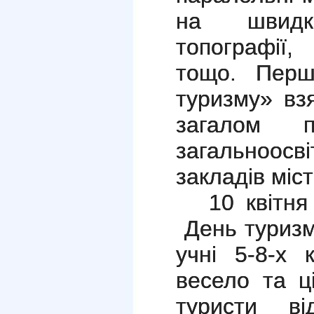
на швидк
топографії,
тощо. Перш
туризму» в
загалом 
загальноо
закладів міст
10 квітн
День туризму
учні 5-8-х 
весело та ц
туристи від