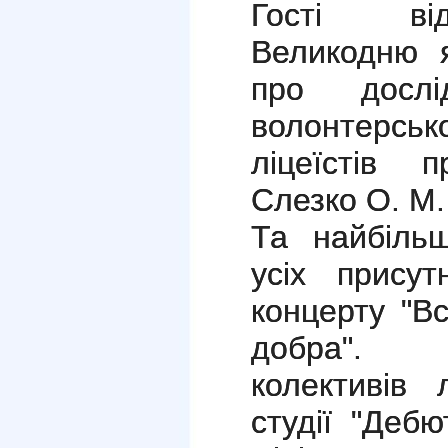
Гості від
Великодню 
про дослід
волонтерсь
ліцеїстів п
Слезко О. М
Та найбіль
усіх присут
концерту "В
добра". В
колективів 
студії "Деб