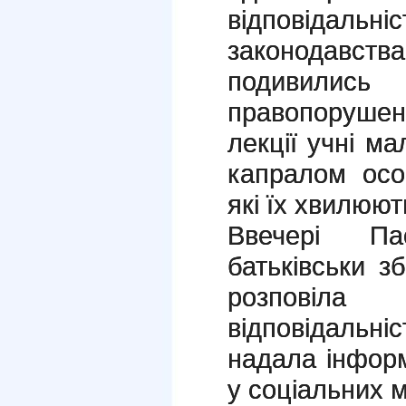
відповідальні
законодавства
подивились 
правопорушен
лекції учні ма
капралом осо
які їх хвилюют
Ввечері Па
батьківськи з
розповіл
відповідальні
надала інфор
у соціальних 