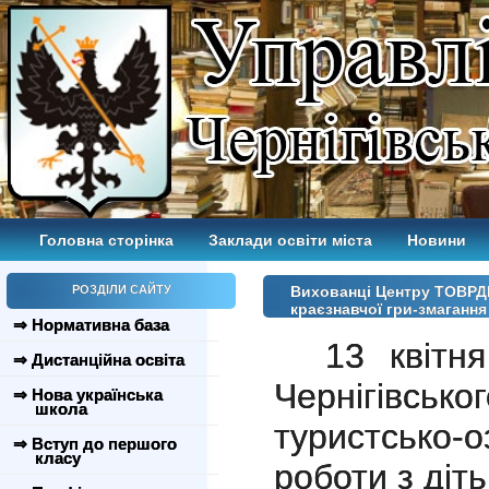
Головна сторінка
Заклади освіти міста
Новини
РОЗДІЛИ САЙТУ
Вихованці Центру ТОВРДМ
краєзнавчої гри-змагання
⇒ Нормативна база
13 квітн
⇒ Дистанційна освіта
Чернігівсь
⇒ Нова українська
школа
туристсько-
⇒ Вступ до першого
класу
роботи з діт