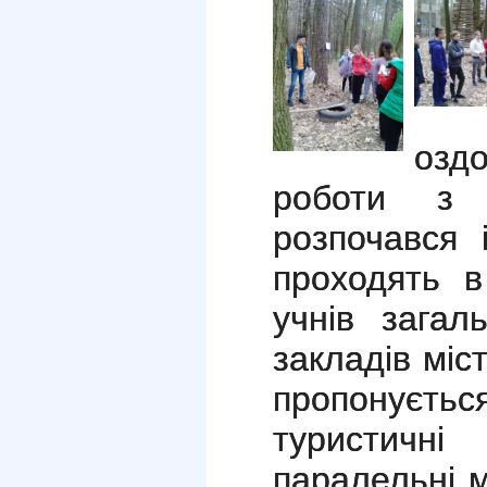
озд
роботи з 
розпочався 
проходять в
учнів загал
закладів міс
пропонуєт
туристичн
паралельні м