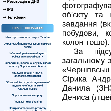
⇒ Реєстрація в ДНЗ
фотографува
⇒ ІРЦ
об’єкту та 
⇒ Телефони
завдання (вк
КОРИСНІ ПОСИЛАННЯ
побудови, к
Міністерство освіти і науки України
колон тощо).
Український центр оцінювання якості
освіти
За підс
Київський регіональний центр
оцінювання якості освіти
загальному 
Управління Державної служби якості
освіти у Чернігівській області
«Чернігівсь
Управління освіти і науки
облдержадміністрації
Сірика Анд
Обласний інститут післядипломної
Данила (З
педагогічної освіти імені
К.Д.Ушинського
Дениса (ліце
Чернігівська міська рада
Асоціація міст України
Центр професійного розвитку