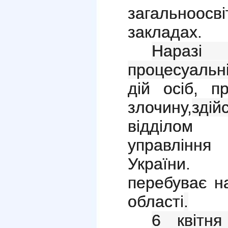
загальноо
закладах.
Наразі
процесуальн
дій осіб, п
злочину,
зді
відділом 
управління 
України. 
перебуває н
області
.
6 квітн