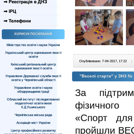
⇒ Реєстрація в ДНЗ
⇒ ІРЦ
⇒ Телефони
КОРИСНІ ПОСИЛАННЯ
Міністерство освіти і науки України
Український центр оцінювання якості
освіти
Опубліковано: 7-04-2017, 17:22
|
Київський регіональний центр
оцінювання якості освіти
"Веселі старти" у ЗНЗ № 
Управління Державної служби якості
освіти у Чернігівській області
Управління освіти і науки
За підтрим
облдержадміністрації
Обласний інститут післядипломної
фізичного 
педагогічної освіти імені
К.Д.Ушинського
«Спорт дл
Чернігівська міська рада
Асоціація міст України
пройшли ВЕС
Центр професійного розвитку