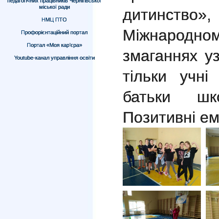
педагогічних працівників Чернігівської
міської ради
дитинст
НМЦ ПТО
Міжнарод
Профорієнтаційний портал
Портал «Моя кар’єра»
змаганнях у
Youtube-канал управління освіти
тільки учні
батьки шк
Позитивні е