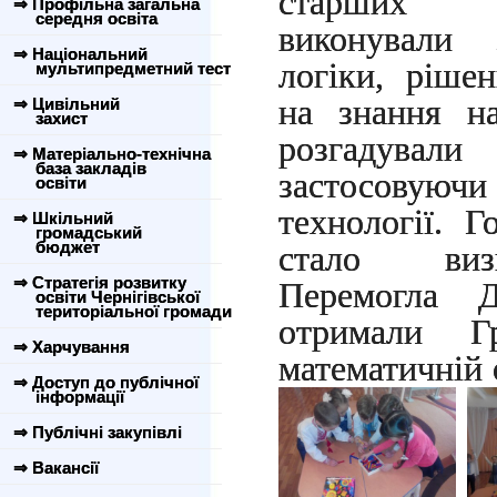
старших г
⇒ Профільна загальна
середня освіта
виконували 
⇒ Національний
логіки, ріше
мультипредметний тест
на знання на
⇒ Цивільний
захист
розгадували
⇒ Матеріально-технічна
база закладів
застосовуючи
освіти
технології. 
⇒ Шкільний
громадський
бюджет
стало визн
⇒ Стратегія розвитку
Перемогла Д
освіти Чернігівської
територіальної громади
отримали Г
⇒ Харчування
математичній 
⇒ Доступ до публічної
інформації
⇒ Публічні закупівлі
⇒ Вакансії