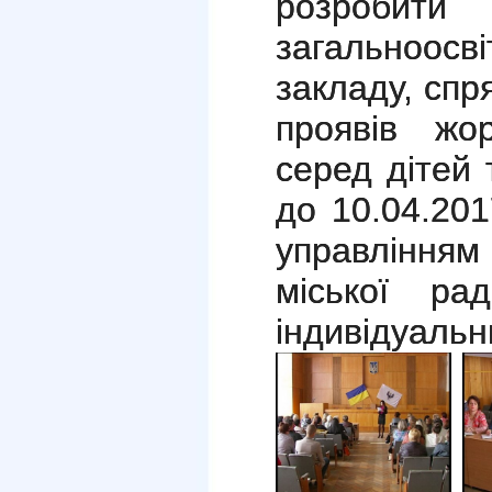
розробити
загальноос
закладу, сп
проявів жо
серед дітей 
до 10.04.201
управлінням
міської ра
індивідуальн