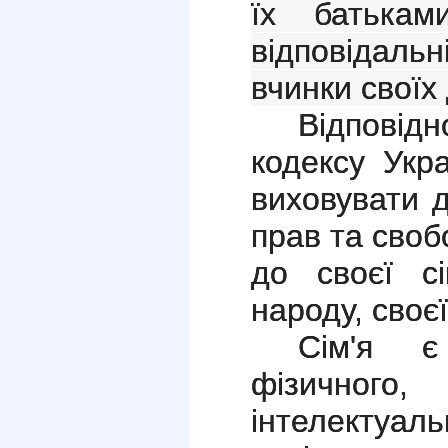
їх батькам
відповідаль
вчинки своїх 
Відповідн
кодексу Укра
виховувати д
прав та своб
до своєї сі
народу, своє
Сім'я 
фізично
інтелектуа