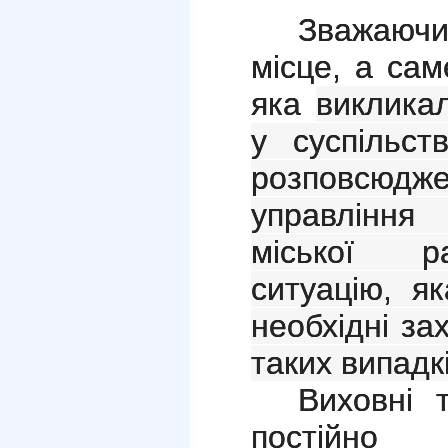
Зважаючи
місце, а саме
яка
виклика
у суспільст
розповсюдже
управління 
міської р
ситуацію, я
необхідні з
таких випадк
Виховні 
постійн