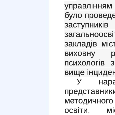
управлінням
було провед
заступн
загальноо
закладів міс
виховну р
психологів 
вище інциден
У нара
представник
методичног
освіти, мі