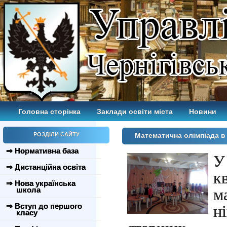
Головна сторінка
Заклади освіти міста
Новини
РОЗДІЛИ САЙТУ
Математична олімпіада в
⇒ Нормативна база
У
⇒ Дистанційна освіта
к
⇒ Нова українська
школа
м
⇒ Вступ до першого
н
класу