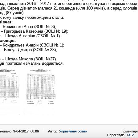
іада школярів 2016 – 2017 н.р. зі спортивного орієнтування окремо серед
ців. Серед дівчат змагалася 21 команда (біля 100 учнів), а серед хлопців
нд (87 учнів).
стому заліку переможцями стали:
дівчат:
 – Борисенко Анна (ЗОШ № 3);
е – Григорьєва Катерина (ЗОШ № 19);
це – Шкода Ангеліна (СЗОШ № 1).
хлопців:
 – Кондратьєв Андрій (СЗОШ № 1);
е – Білоус Дмитро (ЗОШ № 33);
це – Шкода Микола (ЗОШ №27).
дні
протоколи змагань додаються.
ковано: 9-04-2017, 08:06
|
Автор:
Управління освіти
Коментарі
Переглядів:
1312