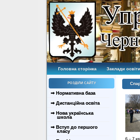
Головна сторінка
Заклади освіти
РОЗДІЛИ САЙТУ
Спар
⇒ Нормативна база
⇒ Дистанційна освіта
⇒ Нова українська
школа
⇒ Вступ до першого
класу
6 – 7 к