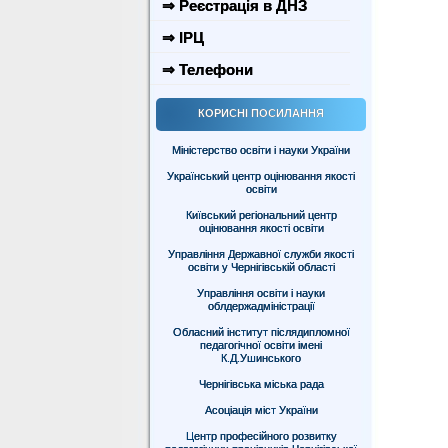
⇒ Реєстрація в ДНЗ
⇒ ІРЦ
⇒ Телефони
КОРИСНІ ПОСИЛАННЯ
Міністерство освіти і науки України
Український центр оцінювання якості
освіти
Київський регіональний центр
оцінювання якості освіти
Управління Державної служби якості
освіти у Чернігівській області
Управління освіти і науки
облдержадміністрації
Обласний інститут післядипломної
педагогічної освіти імені
К.Д.Ушинського
Чернігівська міська рада
Асоціація міст України
Центр професійного розвитку