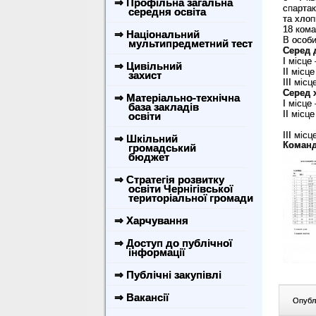
⇒ Профільна загальна
спартак
середня освіта
та хлоп
18 кома
⇒ Національний
В особи
мультипредметний тест
Серед 
І місце
⇒ Цивільний
ІІ місц
захист
ІІІ міс
Серед 
⇒ Матеріально-технічна
І місце
база закладів
ІІ місц
освіти
ІІІ міс
⇒ Шкільний
Коман
громадський
бюджет
⇒ Стратегія розвитку
освіти Чернігівської
територіальної громади
⇒ Харчування
⇒ Доступ до публічної
інформації
⇒ Публічні закупівлі
⇒ Вакансії
Опублі