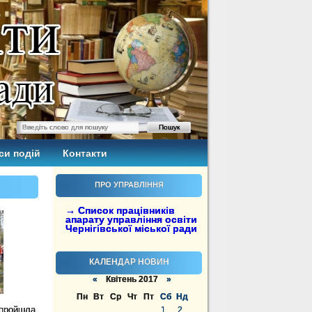
си подій
Контакти
ПРО УПРАВЛІННЯ
→ Список працівників
апарату управління освіти
Чернігівської міської ради
КАЛЕНДАР НОВИН
«
Квітень 2017
»
Пн
Вт
Ср
Чт
Пт
Сб
Нд
а пройшла
1
2