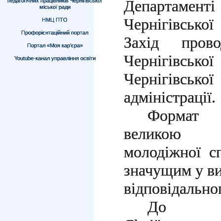
Департаменті
педагогічних працівників Чернігівської
міської ради
Чернігівсько
НМЦ ПТО
Профорієнтаційний портал
Захід пров
Портал «Моя кар’єра»
Чернігівсь
Youtube-канал управління освіти
Чернігівськ
адміністрації.
Формат 
великою п
молодіжної с
значущим у ви
відповідально
До ко