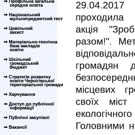
⇒ Профільна загальна
29.04.201
середня освіта
проходила 
⇒ Національний
мультипредметний тест
акція "Зро
⇒ Цивільний
захист
разом!". Ме
⇒ Матеріально-технічна
база закладів
освіти
відповіда
⇒ Шкільний
громадян 
громадський
бюджет
безпосере
⇒ Стратегія розвитку
освіти Чернігівської
територіальної громади
місцевих г
⇒ Харчування
своїх міст
⇒ Доступ до публічної
інформації
екологічн
⇒ Публічні закупівлі
Головними н
⇒ Вакансії