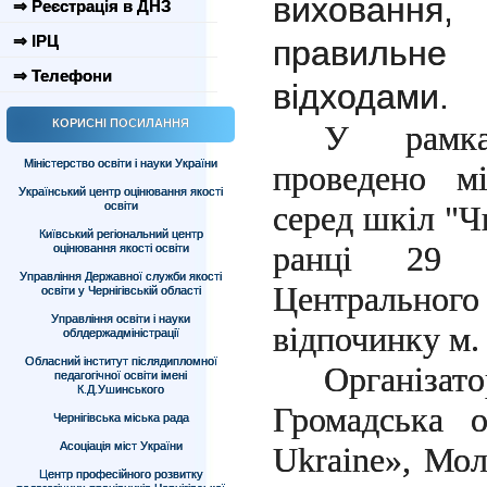
виховання
⇒ Реєстрація в ДНЗ
⇒ ІРЦ
правиль
⇒ Телефони
відходами.
КОРИСНІ ПОСИЛАННЯ
У рамка
Міністерство освіти і науки України
проведено мі
Український центр оцінювання якості
освіти
серед шкіл "Ч
Київський регіональний центр
ранці 29 к
оцінювання якості освіти
Управління Державної служби якості
Центрально
освіти у Чернігівській області
Управління освіти і науки
відпочинку м.
облдержадміністрації
Обласний інститут післядипломної
Організа
педагогічної освіти імені
К.Д.Ушинського
Громадська о
Чернігівська міська рада
Асоціація міст України
Ukraine», Мо
Центр професійного розвитку