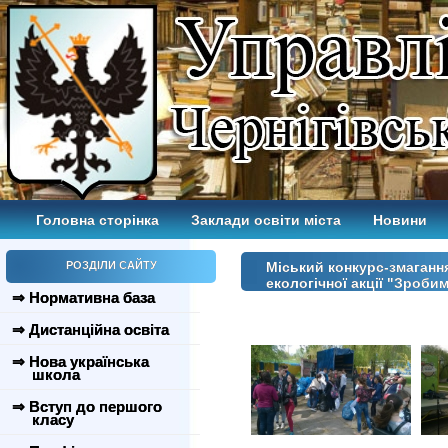
Головна сторінка
Заклади освіти міста
Новини
РОЗДІЛИ САЙТУ
Міський конкурс-змагання
екологічної акції "Зроби
⇒ Нормативна база
⇒ Дистанційна освіта
⇒ Нова українська
школа
⇒ Вступ до першого
класу