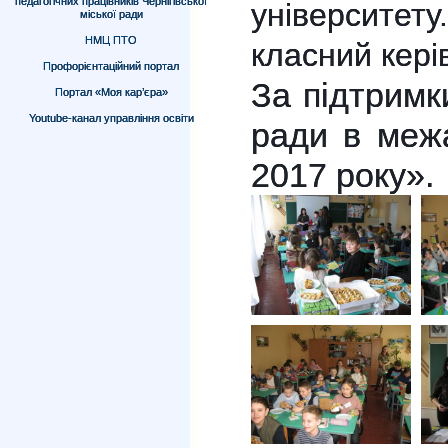
педагогічних працівників Чернігівської
університет
міської ради
НМЦ ПТО
класний кері
Профорієнтаційний портал
За підтримки
Портал «Моя кар’єра»
Youtube-канал управління освіти
ради в меж
2017 року».