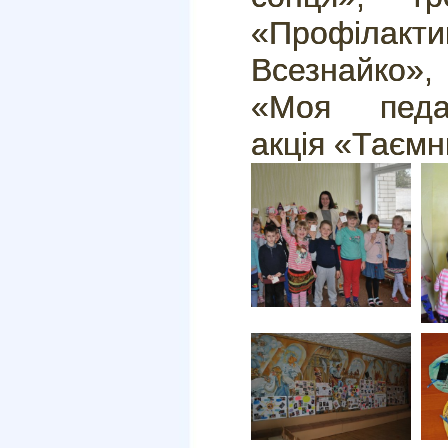
«Профілакт
Всезнайко»
«Моя педаг
акція «Таємн