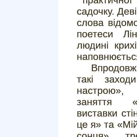
практичної 
садочку. Дев
слова відомо
поетеси Лі
людині крих
наповнюється
Впродов
такі заход
настрою»,
заняття «
виставки сті
це я» та «Мі
сонця», тр