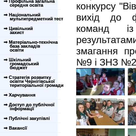
⇒ Профільна загальна
конкурсу "Вів
середня освіта
вихід до ф
⇒ Національний
мультипредметний тест
команд і
⇒ Цивільний
захист
результата
⇒ Матеріально-технічна
база закладів
змагання п
освіти
№9 і ЗНЗ №2
⇒ Шкільний
громадський
бюджет
⇒ Стратегія розвитку
освіти Чернігівської
територіальної громади
⇒ Харчування
⇒ Доступ до публічної
інформації
⇒ Публічні закупівлі
⇒ Вакансії