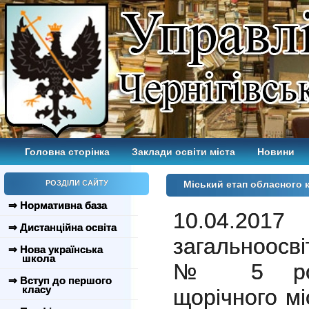
Головна сторінка
Заклади освіти міста
Новини
РОЗДІЛИ САЙТУ
Міський етап обласного к
⇒ Нормативна база
10.04.201
⇒ Дистанційна освіта
загальноосвіт
⇒ Нова українська
школа
№ 5 розп
⇒ Вступ до першого
класу
щорічного мі