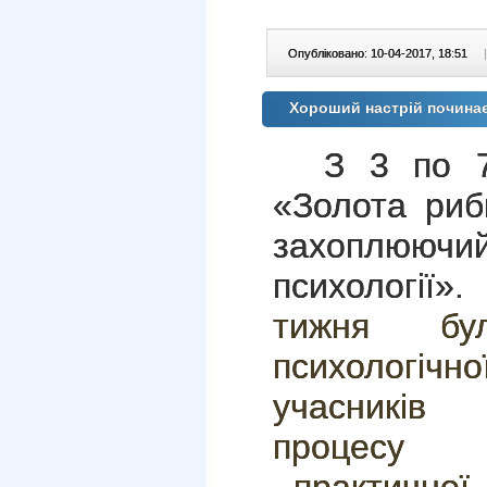
Опубліковано: 10-04-2017, 18:51
|
Хороший настрій починаєть
З 3 по 
«Золота риб
захоплюючи
психології
тижня бу
психологі
учасників 
процесу 