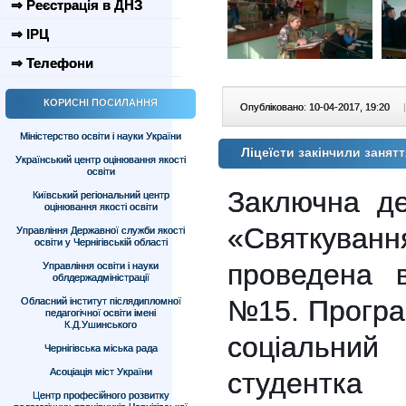
⇒ Реєстрація в ДНЗ
⇒ ІРЦ
⇒ Телефони
КОРИСНІ ПОСИЛАННЯ
Опубліковано: 10-04-2017, 19:20
|
Міністерство освіти і науки України
Ліцеїсти закінчили занят
Український центр оцінювання якості
освіти
Заключна де
Київський регіональний центр
оцінювання якості освіти
«Святкуван
Управління Державної служби якості
освіти у Чернігівській області
проведена в
Управління освіти і науки
облдержадміністрації
№15. Програ
Обласний інститут післядипломної
педагогічної освіти імені
К.Д.Ушинського
соціальний 
Чернігівська міська рада
Асоціація міст України
студентк
Центр професійного розвитку