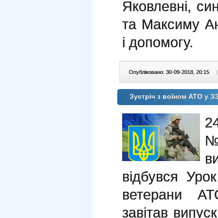
Яковлевні, си
та Максиму Ан
і допомогу.
Опубліковано: 30-09-2018, 20:15
|
Зустріч з воїном АТО у 
2
№
в
відбувся Уро
ветерани АТ
завітав випус