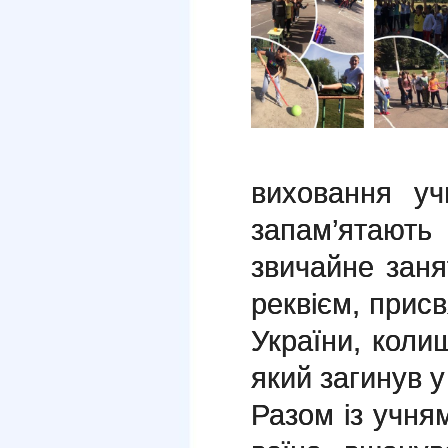
виховання у
запам’ятают
звичайне заня
реквієм, прис
України, коли
який загинув у
Разом із учня