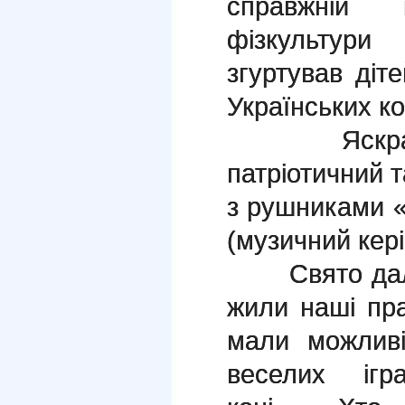
справжній 
фізкультури
згуртував діт
Українських ко
Яскравим 
патріотичний т
з рушниками
(музичний кер
Свято дало з
жили наші пр
мали можливі
веселих ігра