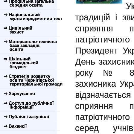
⇒ Профільна загальна
У
середня освіта
⇒ Національний
традицій і зв
мультипредметний тест
сприяння п
⇒ Цивільний
захист
патріотично
⇒ Матеріально-технічна
база закладів
Президент Ук
освіти
⇒ Шкільний
День захисник
громадський
бюджет
року № 806
⇒ Стратегія розвитку
освіти Чернігівської
захисника Укр
територіальної громади
відзначається
⇒ Харчування
⇒ Доступ до публічної
сприяння п
інформації
патріотичног
⇒ Публічні закупівлі
серед учні
⇒ Вакансії