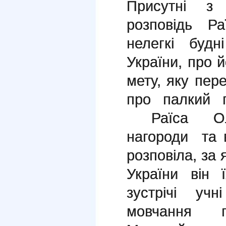
Присутні з
розповідь Р
нелегкі буд
України, про й
мету, яку пере
про палкий п
Раїса Олек
нагороди та 
розповіла, за 
України він 
зустрічі уч
мовчання 