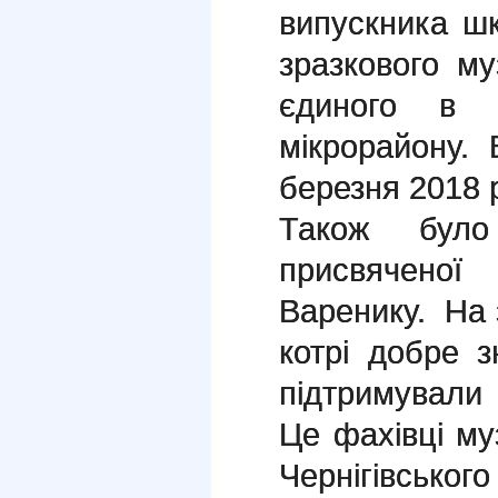
випускника ш
зразкового му
єдиного в м
мікрорайону.
березня 2018 
Також було 
присвячено
Варенику. На з
котрі добре з
підтримували 
Це фахівці му
Чернігівсько