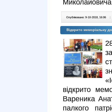
Миколайовича
Опубліковано: 9-10-2018, 16:06
|
Відкрито меморіальну до
2
за
с
з
«
відкрито мем
Вареника Анат
палкого патрі