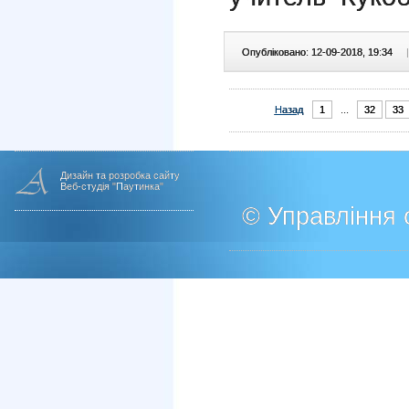
Опубліковано: 12-09-2018, 19:34
|
Назад
1
...
32
33
Дизайн та розробка сайту
Веб-студія "Паутинка"
© Управління о