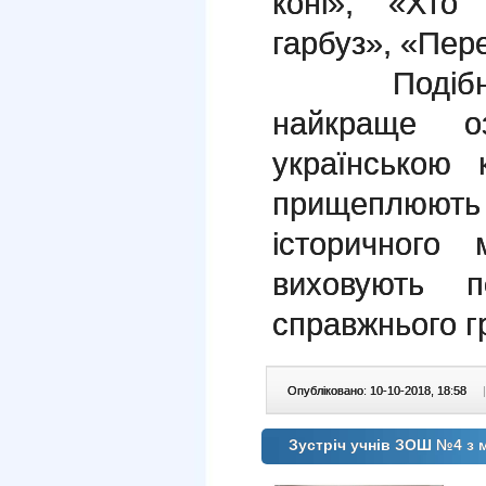
коні», «Хто
гарбуз», «Пере
Подібні яс
найкраще о
українською 
прищеплюют
історичного 
виховують по
справжнього г
Опубліковано: 10-10-2018, 18:58
|
Зустріч учнів ЗОШ №4 з 