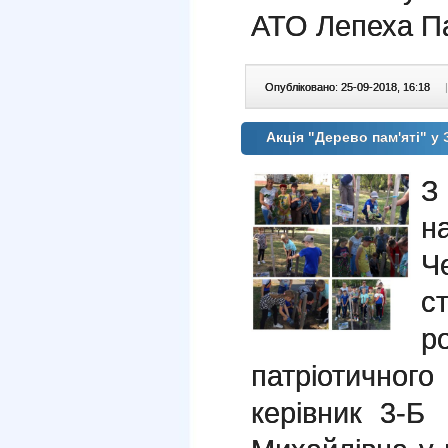
АТО Лепеха П
Опубліковано: 25-09-2018, 16:18
|
Акція "Дерево пам'яті" 
З
н
Ч
с
р
патріотично
керівник 3-