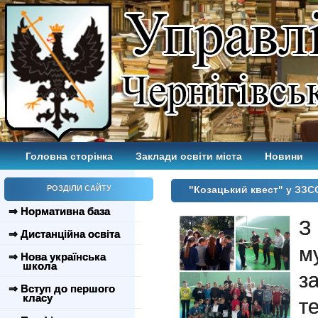
Головна сторінка
Заклади освіти міста
Новини
РОЗДІЛИ САЙТУ
"Козацький квест" у ЗЗ
⇒ Нормативна база
З
⇒ Дистанційна освіта
м
⇒ Нова українська
школа
з
⇒ Вступ до першого
класу
т