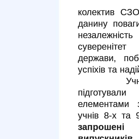
колектив СЗ
данину поваг
незалежність
суверені
держави, поб
успіхів та наді
Учні 9-х 
підготували
елементами 
учнів 8-х та 
запрошені
випускників