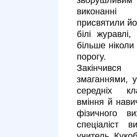
виконанні 
присвятили йо
білі журавлі,
більше ніколи
порогу.
Закінчивс
змаганнями, у
середніх кл
вміння й навич
фізичного ви
спеціаліст в
учитель Кукоб