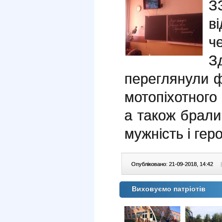
З
в
ч
З
переглянули ф
мотопіхотного 
а також брали
мужність і геро
Опубліковано: 21-09-2018, 14:42
|
Виховуємо патріотів