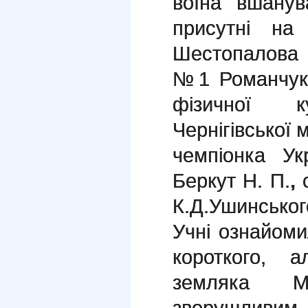
воїна вшану
присутні на
Шестопалова
№1 Романчук 
фізичної 
Чернігівської 
чемпіонка Ук
Беркут Н. П.
,
с
К.Д.Ушинськог
Учні ознайоми
короткого, 
земляка М
зворушливим 