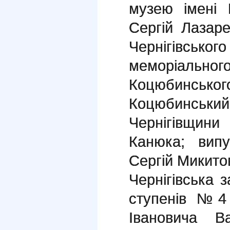
музею імені 
Сергій Лазар
Чернігівс
меморіально
Коцюбинськ
Коцюбинськи
Чернігівщин
Канюка; випу
Сергій Микито
Чернігівська з
ступенів №4 
Івановича В