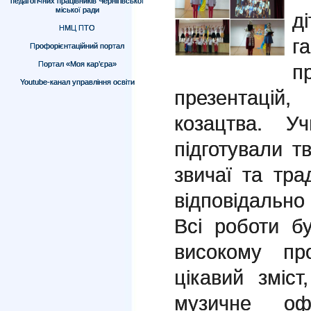
педагогічних працівників Чернігівської
міської ради
д
НМЦ ПТО
г
Профорієнтаційний портал
Портал «Моя кар’єра»
п
Youtube-канал управління освіти
презентаці
козацтва. У
підготували тв
звичаї та тра
відповідально
Всі роботи б
високому пр
цікавий зміст
музичне оф