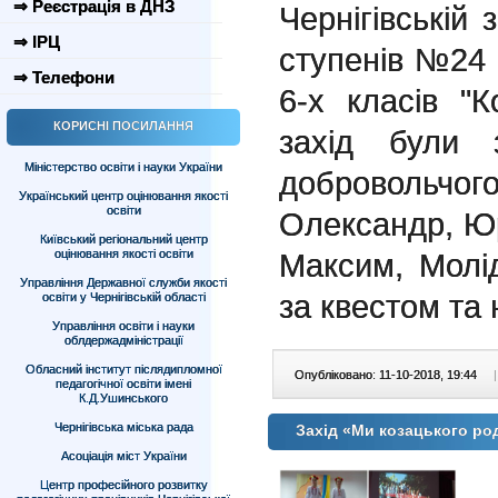
⇒ Реєстрація в ДНЗ
Чернігівській з
⇒ ІРЦ
ступенів №24 
⇒ Телефони
6-х класів "
КОРИСНІ ПОСИЛАННЯ
захід були 
Міністерство освіти і науки України
добровольчог
Український центр оцінювання якості
освіти
Олександр, Ю
Київський регіональний центр
оцінювання якості освіти
Максим, Молід
Управління Державної служби якості
за квестом та
освіти у Чернігівській області
Управління освіти і науки
облдержадміністрації
Обласний інститут післядипломної
Опубліковано: 11-10-2018, 19:44
|
педагогічної освіти імені
К.Д.Ушинського
Чернігівська міська рада
Захід «Ми козацького ро
Асоціація міст України
«
Центр професійного розвитку