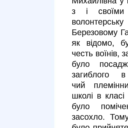
Михайлівна у 
з і своїми
волонтерську 
Березовому Га
як відомо, 
честь воїнів, 
було посад
загиблого 
чий племінн
школі в клас
було поміч
засохло. Том
було прийняте