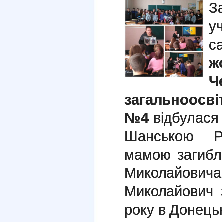
З
у
с
Ч
загальноосвіт
№4
відбулася з
Шанською Ра
мамою загибл
Миколайови
Миколайович 
року в Донецьк