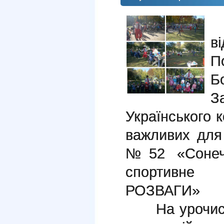
1
в
П
Б
З
Українського 
важливих для
№52 «Сонечк
спортивне
РОЗВАГИ»
На урочистий