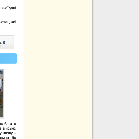
якої учні
козацької
в:
0
|
ає багато
 військо,
у назву –
ремно, бо