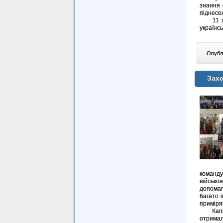
знання 
піднесен
11 жов
українсь
Опублі
Захо
команд
військо
допомаг
багато 
приміря
Капітан
отримал