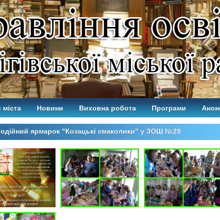
 міста
Новини
Виховна робота
Програми
Анон
одійний ярмарок "Козацькі смаколики" у ЗОШ №29