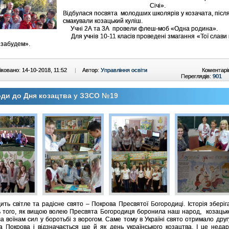
Січі».
Відбулася посвята молодших школярів у козачата, після 
смакували козацький куліш.
Учні 2А та 3А провели флеш-моб «Одна родина».
Для учнів 10-11 класів проведені змагання «Тої слави 
е забудем».
ковано: 14-10-2018, 11:52
|
Автор:
Управління освіти
Коментарі
Переглядів:
901
ди до Дня козацтва у ЗЗСО №19
ть світле та радісне свято – Покрова Пресвятої Богородиці. Історія зберіг
ь того, як вищою волею Пресвята Богородиця боронила наш народ, козацьке
а воїнам сил у боротьбі з ворогом. Саме тому в Україні свято отримало друг
а Покрова і відзначається ще й як день українського козацтва. І це неда