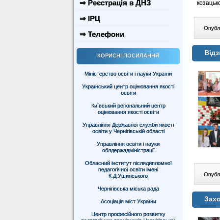
⇒ Реєстрація в ДНЗ
козацьк
⇒ ІРЦ
Опублі
⇒ Телефони
Відз
КОРИСНІ ПОСИЛАННЯ
Міністерство освіти і науки України
Український центр оцінювання якості
освіти
Київський регіональний центр
оцінювання якості освіти
Управління Державної служби якості
освіти у Чернігівській області
Управління освіти і науки
облдержадміністрації
Обласний інститут післядипломної
педагогічної освіти імені
Опублі
К.Д.Ушинського
Чернігівська міська рада
Зах
Асоціація міст України
Центр професійного розвитку