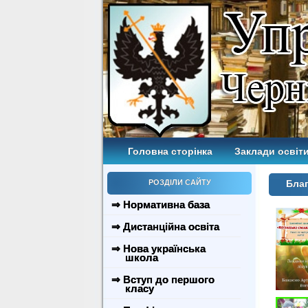
Головна сторінка
Заклади освіти
РОЗДІЛИ САЙТУ
Благ
⇒ Нормативна база
⇒ Дистанційна освіта
⇒ Нова українська
школа
⇒ Вступ до першого
класу