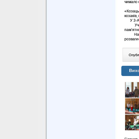
чимало 
З наго
«Козаць
козаків,
У 3-А к
Учні 11
пам’ятн
На чест
розваги
Опублі
Вихо