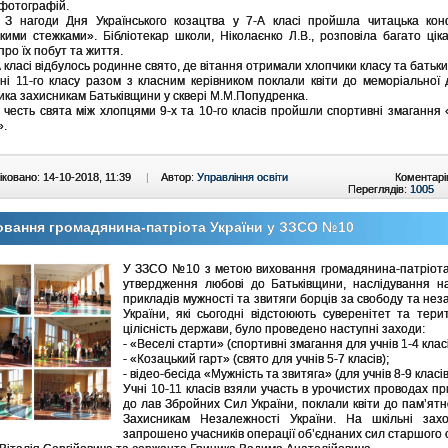
фотографій.
ди Дня Українського козацтва у 7-А класі пройшла читацька кон
кими стежками». Бібліотекар школи, Ніколаєнко Л.В., розповіла багато цік
 про їх побут та життя.
ласі відбулось родинне свято, де вітання отримали хлопчики класу та батьки
-го класу разом з класним керівником поклали квіти до меморіальної 
ика захисникам Батьківщини у сквері М.М.Попудренка.
ь свята між хлопцями 9-х та 10-го класів пройшли спортивні змагання «
».
ковано: 14-10-2018, 11:39
|
Автор:
Управління освіти
Коментарі
Переглядів:
1005
вання громадянина-патріота України у ЗЗСО №10
У ЗЗСО №10 з метою виховання громадянина-патріота 
утвердження любові до Батьківщини, наслідування н
прикладів мужності та звитяги борців за свободу та нез
України, які сьогодні відстоюють суверенітет та тери
цілісність держави, було проведено наступні заходи:
- «Веселі старти» (спортивні змагання для учнів 1-4 класі
- «Козацький гарт» (свято для учнів 5-7 класів);
- відео-бесіда «Мужність та звитяга» (для учнів 8-9 класів
Учні 10-11 класів взяли участь в урочистих проводах пр
до лав Збройних Сил України, поклали квіти до пам’ятн
Захисникам Незалежності України. На шкільні зах
запрошено учасників операції об’єднаних сил старшого