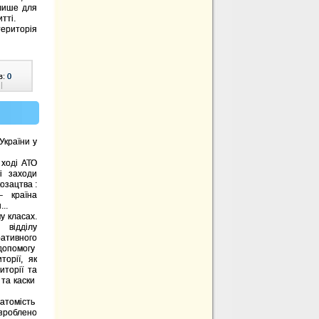
 лише для
тті.
ериторія
в:
0
|
країни у
ході АТО
і заходи
озацтва :
– країна
..
у класах.
 відділу
тивного
допомогу
орії, як
иторії та
 та каски
натомість
 зроблено