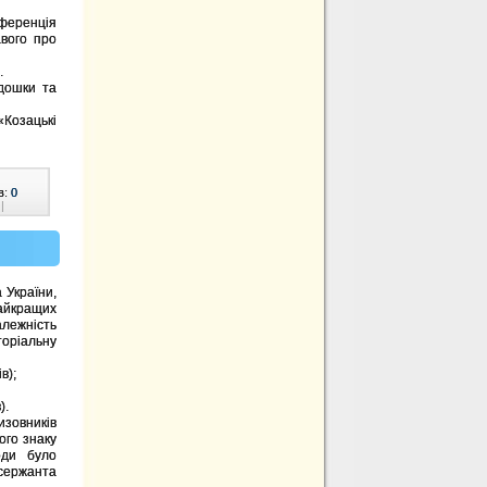
ференція
авого про
.
дошки та
Козацькі
в:
0
|
України,
айкращих
алежність
торіальну
в);
).
изовників
ого знаку
оди було
 сержанта