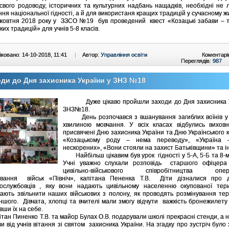
свого родоводу, історичних та культурних надбань нащадків, необхідні не
ня національної гідності, а й для використаня кращих традицій у сучасному жи
тня 2018 року у ЗЗСО №19 був проведений квест «Козацькі забави – т
ких традицій» для учнів 5-8 класів.
ковано: 14-10-2018, 11:41
|
Автор:
Управління освіти
Коментарі
Переглядів:
987
ди до Дня захисника України у ЗНЗ №18
Дуже цікаво пройшли заходи до Дня захисника У
ЗНЗ№18.
День розпочався з вшанування загиблих воїнів у 
хвилиною мовчання. У всіх класах відбулись виховн
присвячені Дню захисника України та Дню Українського к
«Козацькому роду – нема переводу», «Україна 
нескорених», «Вони стояли на захист Батьківщини» та ін.
Найбільш цікавим був урок гідності у 5-А, 5-Б та 8-м
Учні уважно слухали розповідь старшого офіцера
цивільно-військового співробітництва опера
ування військ «Північ», капітана Пененка Т.В. Діти дізналися про 
вослужбовців , яку вони надають цивільному населенню окупованої терит
ають звільнити наших військових з полону, як проводять розмінування тер
іншого. Дівчата, хлопці та вчителі мали змогу відчути важкість бронежилету
вши їх на себе.
 Пиненко Т.В. та майор Булах О.В. подарували школі прекрасні стенди, а 
и від учнів вітання зі святом захисника України. На згадку про зустріч було