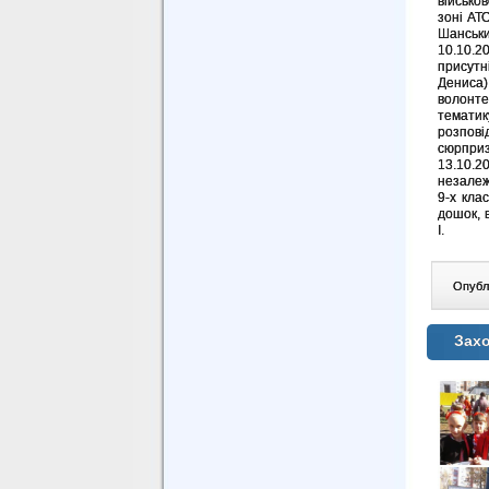
військо
зоні АТ
Шанськи
10.10.2
присутн
Дениса)
волонте
тематик
розпові
сюрприз
13.10.2
незалежн
9-х кла
дошок, 
І.
Опублі
Захо