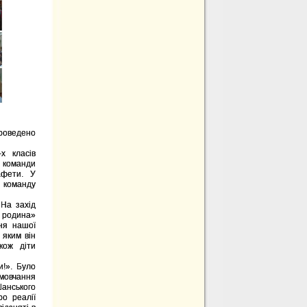
роведено
х класів
 команди
афети. У
 команду
 На захід
родина»
чня нашої
 яким він
кож діти
и!». Було
мовчання
Шанського
ро реалії