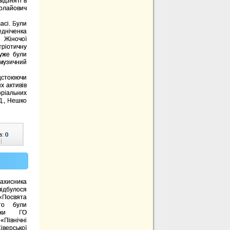
ідзняті в
колайович
асі. Були
едніченка
 Жіночої
тріотичну
дуже були
 музичний
дстоюючи
их активів
оріальних
Д., Нешко
в:
0
|
хисника
ідбулося
 «Посвята
то були
ники ГО
Північні
верської