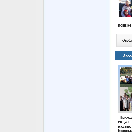
повік н
Опублі
Захо
Приходи
свідчен
надавал
Козацьк