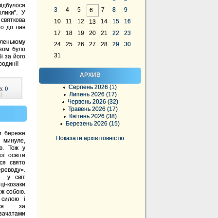
ідбулося
3
4
5
7
8
9
6
лики". У
 святкова
10
11
12
14
15
16
13
то до лав
17
18
19
20
21
22
23
аленькому
24
25
26
27
28
29
30
зом було
31
і за його
родині!
АРХИВ
Серпень 2026 (1)
в:
0
Липень 2026 (17)
|
Червень 2026 (32)
Травень 2026 (17)
Квітень 2026 (38)
Березень 2026 (15)
и береже
Показати архів повністю
минуле,
ю. Тож у
ої освіти
ся свято
ереводу».
и у світ
ці-козаки
іж собою.
 силою і
лися за
зачатами