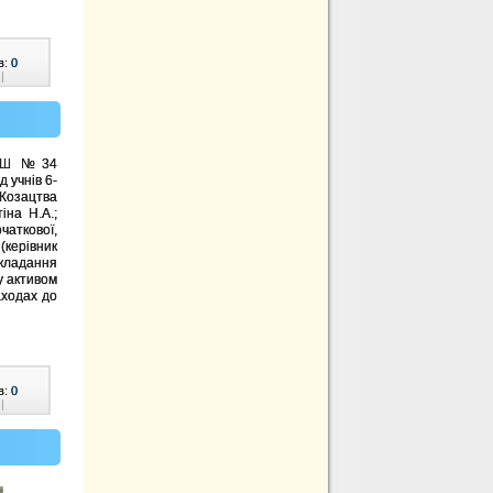
в:
0
|
 ЗОШ №34
 учнів 6-
я Козацтва
іна Н.А.;
аткової,
(керівник
окладання
у активом
аходах до
в:
0
|