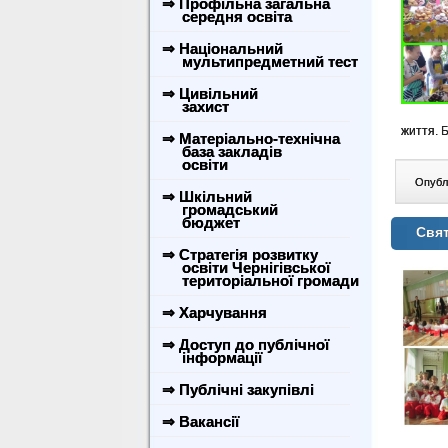
⇒ Профільна загальна
середня освіта
⇒ Національний
мультипредметний тест
⇒ Цивільний
захист
життя. 
⇒ Матеріально-технічна
база закладів
освіти
Опублі
⇒ Шкільний
громадський
бюджет
Свят
⇒ Стратегія розвитку
освіти Чернігівської
територіальної громади
⇒ Харчування
⇒ Доступ до публічної
інформації
⇒ Публічні закупівлі
⇒ Вакансії