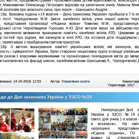
вого життя, продемонстрував і прокоментував дітям відеосюжети, власноруч в
О, Максименко Олександр Петрович відповів на запитання учнів. Микола Ми
й розповів про власного сина, про героя – Шанського Андрія.
018р. Виховна година «14 жовтня – День захисника України» пройшла в 7-Б кл
і гості: Чередніченко М.М. (мати загиблого воїна, учня нашої школи Чер
, представник організації «Родина воїна» Томилко М.М., представниця
рської сотні Чернігівщини Горошко А.Ю. Діти читали вірші на військово-па
у, хвилиною мовчання вшанували пам’ять загиблих воїнів АТО. Цікавими 
ді гостей про рідних, які загинули в зоні АТО. На останок діти подарували
, привітавши з прийдешнім святом присутніх.
018р. З метою вшанування пам’яті українських воїнів, які загинули, ві
ість і суверенітет України, було створено ініціативну групу в складі учнівськ
сів разом з класними керівниками та організовано покладання квітів до мем
встановлених на фасаді школи, загиблим воїнам Шанському А., Чередніченко 
ковано: 14-10-2018, 12:03
|
Автор:
Управління освіти
Коментарі
Переглядів:
1017
ди до Дня захисника України у ЗЗСО №19
Напередодні Дня за
України у ЗЗСО №19 в
свято для учнів 1-х класів
в козачата». На свя
запрошені представ
«Єдина родина», ГО «
вовки» та «Чернігіво-Сі