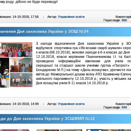
ому роду дійсно не буде переводу!
ковано: 14-10-2018, 17:56
|
Автор:
Управління освіти
Коментарі
Переглядів:
960
начення Дня захисника України у ЗОШ №34
З нагоди відзначення Дня захисника України у
відбулися: спортивна гра «Як козаки скарб шукали» серед
х класів (08.10.2018); виховні заходи в 6-х класах до Дн
12.10.2018, класні керівники Пшеничникова І.І. та Кагіт
проведено інформаційні хвилинки для учнів поч
середньої та старшої школи учнями гуртка «Патріот» 
Бондаренко М.П.) на тему «День козацтва»; урочисте п
квітів до Меморіальної дошки воїну АТО Кравченку Євген
шкільного парламенту 12.10.2018 р.; участь у міських з
Дня козацтва учнів 9-11 класів 14.10.2018 р.
ковано: 14-10-2018, 14:09
|
Автор:
Управління освіти
Коментарі
Переглядів:
949
оди до Дня захисника України у ЗСШФМП №12