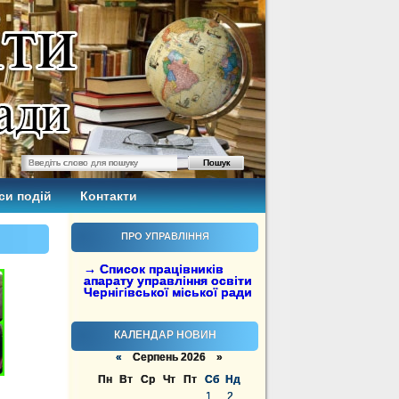
си подій
Контакти
ПРО УПРАВЛІННЯ
→ Список працівників
апарату управління освіти
Чернігівської міської ради
КАЛЕНДАР НОВИН
«
Серпень 2026 »
Пн
Вт
Ср
Чт
Пт
Сб
Нд
1
2