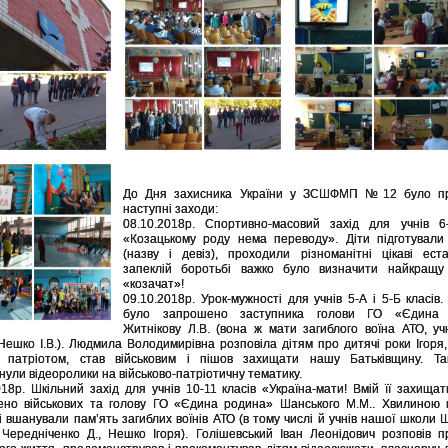
До Дня захисника України у ЗСШФМП №12 було п
наступні заходи:
08.10.2018р. Спортивно-масовий захід для учнів 6-
«Козацькому роду нема переводу». Діти підготували
(назву і девіз), проходили різноманітні цікаві ест
запеклій боротьбі важко було визначити найкращу
«козачат»!
09.10.2018р. Урок-мужності для учнів 5-А і 5-Б класів.
було запрошено заступника голови ГО «Єдина 
Житнікову Л.В. (вона ж мати загиблого воїна АТО, у
Нешко І.В.). Людмила Володимирівна розповіла дітям про дитячі роки Ігоря,
в патріотом, став військовим і пішов захищати нашу Батьківщину. Та
нули відеоролики на військово-патріотичну тематику.
018р. Шкільний захід для учнів 10-11 класів «Україна-мати! Вмій її захищат
но військових та голову ГО «Єдина родина» Шанського М.М.. Хвилиною 
і вшанували пам’ять загиблих воїнів АТО (в тому числі й учнів нашої школи 
 Чередніченко Д., Нешко Ігоря). Голішевський Іван Леонідович розповів п