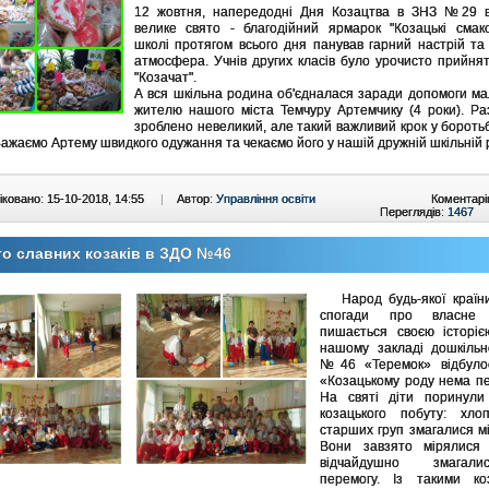
12 жовтня, напередодні Дня Козацтва в ЗНЗ №29 в
велике свято - благодійний ярмарок "Козацькі смако
школі протягом всього дня панував гарний настрій та
атмосфера. Учнів других класів було урочисто прийня
"Козачат".
А вся шкільна родина об'єдналася заради допомоги м
жителю нашого міста Темчуру Артемчику (4 роки). Ра
зроблено невеликий, але такий важливий крок у боротьб
Бажаємо Артему швидкого одужання та чекаємо його у нашій дружній шкільній 
ковано: 15-10-2018, 14:55
|
Автор:
Управління освіти
Коментарі
Переглядів:
1467
о славних козаків в ЗДО №46
Народ будь-якої країн
спогади про власне 
пишається своєю історіє
нашому закладі дошкільн
№46 «Теремок» відбуло
«Козацькому роду нема п
На святі діти поринул
козацького побуту: хлоп
старших груп змагалися м
Вони завзято мірялися
відчайдушно змага
перемогу. Із такими ко