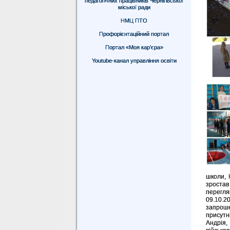
педагогічних працівників Чернігівської
міської ради
НМЦ ПТО
Профорієнтаційний портал
Портал «Моя кар’єра»
Youtube-канал управління освіти
школи, 
зроста
перегля
09.10.2
запроше
присутн
Андрія,