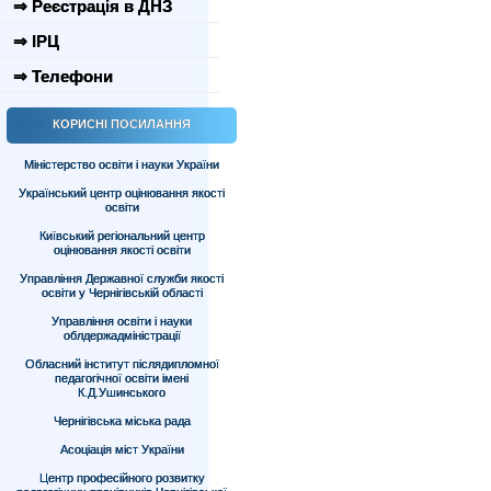
⇒ Реєстрація в ДНЗ
⇒ ІРЦ
⇒ Телефони
КОРИСНІ ПОСИЛАННЯ
Міністерство освіти і науки України
Український центр оцінювання якості
освіти
Київський регіональний центр
оцінювання якості освіти
Управління Державної служби якості
освіти у Чернігівській області
Управління освіти і науки
облдержадміністрації
Обласний інститут післядипломної
педагогічної освіти імені
К.Д.Ушинського
Чернігівська міська рада
Асоціація міст України
Центр професійного розвитку