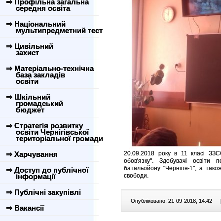
⇒ Профільна загальна
середня освіта
⇒ Національний
мультипредметний тест
⇒ Цивільний
захист
⇒ Матеріально-технічна
база закладів
освіти
⇒ Шкільний
громадський
бюджет
⇒ Стратегія розвитку
освіти Чернігівської
територіальної громади
⇒ Харчування
20.09.2018 року в 11 класі ЗЗ
обов'язку". Здобувачі освіти
батальойону "Чернігів-1", а тако
⇒ Доступ до публічної
інформації
свободи.
⇒ Публічні закупівлі
Опубліковано: 21-09-2018, 14:42
|
⇒ Вакансії