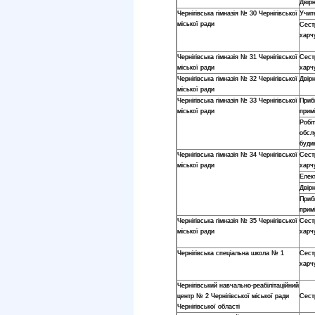
Двір
Чернігівська гімназія № 30 Чернігівської
Учит
міської ради
Сест
харч
Чернігівська гімназія № 31 Чернігівської
Сест
міської ради
харч
Чернігівська гімназія № 32 Чернігівської
Двір
міської ради
Чернігівська гімназія № 33 Чернігівської
Приб
міської ради
прим
Робі
обсл
буди
Чернігівська гімназія № 34 Чернігівської
Сест
міської ради
харч
Елек
Двір
Приб
прим
Чернігівська гімназія № 35 Чернігівської
Сест
міської ради
харч
Чернігівська спеціальна школа № 1
Сест
харч
Чернігівський навчально-реабілітаційний
центр № 2 Чернігівської міської ради
Сест
Чернігівської області