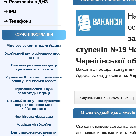
⇒ Реєстрація в ДНЗ
⇒ ІРЦ
На
⇒ Телефони
ос
КОРИСНІ ПОСИЛАННЯ
за
Міністерство освіти і науки України
ступенів №19 Че
Український центр оцінювання якості
освіти
Чернігівської об
Київський регіональний центр
Вакантна посада:
заступник 
оцінювання якості освіти
Адреса закладу освіти:
м. Че
Управління Державної служби якості
освіти у Чернігівській області
Управління освіти і науки
облдержадміністрації
Опубліковано: 6-04-2026, 11:28
|
Обласний інститут післядипломної
педагогічної освіти імені
К.Д.Ушинського
Міжнародний день птахі
Чернігівська міська рада
Асоціація міст України
Сьогодні у нашому закладі панува
Центр професійного розвитку
дня говорили про важливість турб