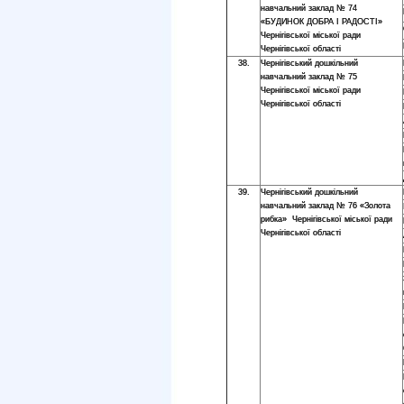
навчальний заклад № 74
«БУДИНОК ДОБРА І РАДОСТІ»
Чернігівської міської ради
Чернігівської області
38.
Чернігівський дошкільний
навчальний заклад № 75
Чернігівської міської ради
Чернігівської області
39.
Чернігівський дошкільний
навчальний заклад № 76 «Золота
рибка» Чернігівської міської ради
Чернігівської області