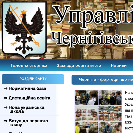
Головна сторінка
Заклади освіти міста
Новини
РОЗДІЛИ САЙТУ
Чернігів - фортеця, що н
⇒ Нормативна база
Напр
⇒ Дистанційна освіта
спра
Укра
⇒ Нова українська
під 
школа
так 
⇒ Вступ до першого
Вже 
класу
міст