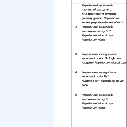
1.
Чернігівський дошкільний
навчальний заклад № 1,
психофізичного та активного
розвитку дитини, Чернігівської
міської ради Чернігівської області
2.
Чернігівський дошкільний
навчальний заклад № 2
Чернігівської міської ради
Чернігівської області
3.
Комунальний заклад «Заклад
дошкільної освіти № 3 «Дитяча
Академія» Чернігівської міської ради
4.
Комунальний заклад «Заклад
дошкільної освіти № 4
«Калинонька» Чернігівської міської
ради
5.
Чернігівський дошкільний
навчальний заклад № 10
Чернігівської міської ради
Чернігівської області