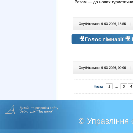
Разом — до нових туристичн
Опубліковано: 9-03-2026, 13:55
|
🎥Голос гімназії 🎥
Опубліковано: 9-03-2026, 09:06
|
Назад
1
...
3
4
Дизайн та розробка сайту
Веб-студія "Паутинка"
© Управління о