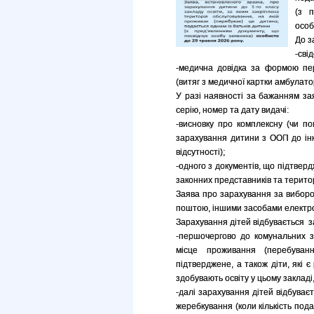
(з п
особ
До з
-сві
-медична довідка за формою пер
(витяг з медичної картки амбулато
У разі наявності за бажанням за
серію, номер та дату видачі:
-висновку про комплексну (чи по
зарахування дитини з ООП до інк
відсутності);
-одного з документів, що підтвер
законних представників та територ
Заява про зарахування за вибор
поштою, іншими засобами електрон
Зарахування дітей відбувається 
-першочергово до комунальних за
місце проживання (перебуванн
підтверджене, а також діти, які 
здобувають освіту у цьому закладі,
-далі зарахування дітей відбуває
жеребкування (коли кількість пода