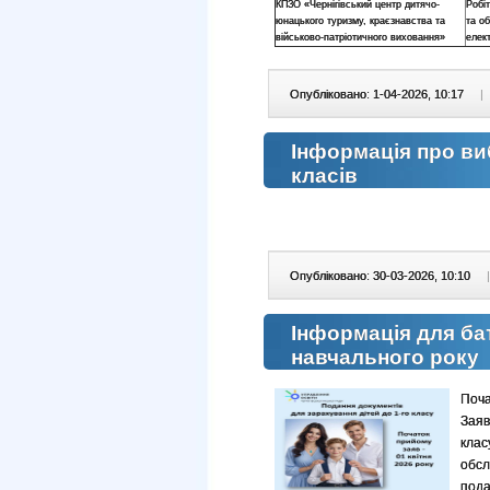
КПЗО «Чернігівський центр дитячо-
Робі
юнацького туризму, краєзнавства та
та о
військово-патріотичного виховання»
елек
Опубліковано: 1-04-2026, 10:17
|
Інформація про вибі
класів
Опубліковано: 30-03-2026, 10:10
|
Інформація для ба
навчального року
Поча
Заяв
кла
обс
пода