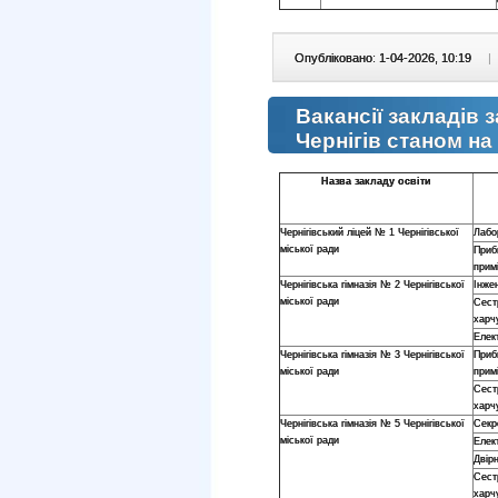
Опубліковано: 1-04-2026, 10:19
|
Вакансії закладів 
Чернігів станом на
Назва закладу освіти
Чернігівський ліцей № 1 Чернігівської
Лабо
міської ради
Приб
прим
Чернігівська гімназія № 2 Чернігівської
Інжен
міської ради
Сест
харч
Елек
Чернігівська гімназія № 3 Чернігівської
Приб
міської ради
прим
Сест
харч
Чернігівська гімназія № 5 Чернігівської
Секр
міської ради
Елек
Двір
Сест
харч