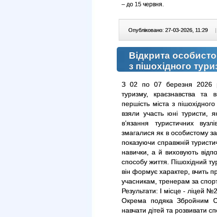
– до 15 червня.
Опубліковано: 27-03-2026, 11:29
|
Відкрита особисто
з пішохідного тури
З 02 по 07 березня 2026 р
туризму, краєзнавства та ві
першість міста з пішохідного
взяли участь юні туристи, я
в’язання туристичних вузлі
змагалися як в особистому за
показуючи справжній туристич
навички, а й виховують відп
способу життя. Пішохідний ту
він формує характер, вчить п
учасникам, тренерам за спорт
Результати: І місце - ліцей №22
Окрема подяка Збройним Си
навчати дітей та розвивати сп