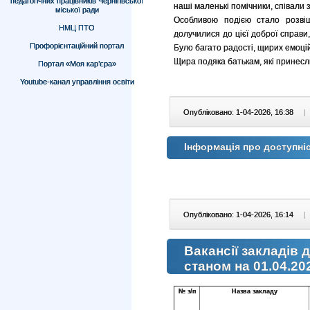
педагогічних працівників Чернігівської
наші маленькі помічники, співали з
міської ради
Особливою подією стало розвіш
НМЦ ПТО
долучилися до цієї доброї справи
Профорієнтаційний портал
Було багато радості, щирих емоцій 
Щира подяка батькам, які принесли
Портал «Моя кар’єра»
Youtube-канал управління освіти
Опубліковано: 1-04-2026, 16:38
|
Інформація про доступні
Опубліковано: 1-04-2026, 16:14
|
Вакансії закладів 
станом на 01.04.20
№ з/п
Назва закладу