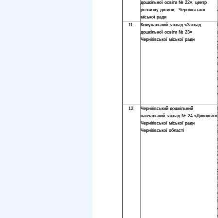
дошкільної освіти № 22», центр
розвитку дитини, Чернігівської
міської ради
11.
Комунальний заклад «Заклад
дошкільної освіти № 23»
Чернігівської міської ради
12.
Чернігівський дошкільний
навчальний заклад № 24 «Дивоцвіт»
Чернігівської міської ради
Чернігівської області