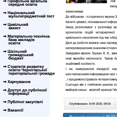
⇒ Профільна загальна
Тож 
середня освіта
екс
захисникам.
⇒ Національний
мультипредметний тест
До військово - історичного музею 
багато цікавої, пізнавальної інфор
⇒ Цивільний
Захід розпочався з розповіді к
захист
хронологію подій чотирирічної
⇒ Матеріально-технічна
цивільного населення під час обо
база закладів
освіти
Далі до роботи взявся наш провідн
неперевершеним знанням історичног
⇒ Шкільний
Завідувач музею Трухан В. В., ма
громадський
бюджет
нові музейні експонати. Також ба
знайомий особисто.
⇒ Стратегія розвитку
І на завершення екскурсії наш
освіти Чернігівської
територіальної громади
шестикласників інформацією про г
, і продемонструвала чотиритомну к
⇒ Харчування
Сьогодні ми з глибокою шаною зг
⇒ Доступ до публічної
майорів синьо - жовтий прапор! М
інформації
⇒ Публічні закупівлі
Опубліковано: 8-04-2026, 09:03
|
⇒ Вакансії
Вакансія станом на 06.04.