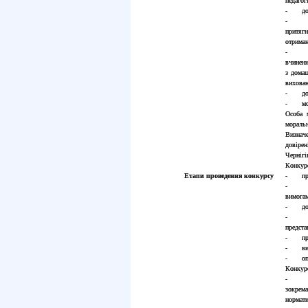
педагог
- доку
притяг
отриман
- над
вчиненн
з дома
вихова
- дові
- моти
Особа 
моральн
Визначе
довірен
Чернігі
Конкурс
Етапи проведення конкурсу
- прийн
- пере
вимога
- допу
- озна
предста
- пров
- визн
- опри
Конкурс
- пере
зокрема
нормати