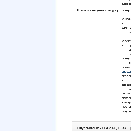
адресо
Етапи проведення конкурсу
Конкур
- при
конкурс
- пер
закон
- допу
- озн
колект
- про
- виз
- опр
Конкур
- пере
освіт
серед
середн
- пер
виріше
- пуб
плану
відпо
конкур
Про д
додатк
Опубліковано: 27-04-2026, 10:33
|