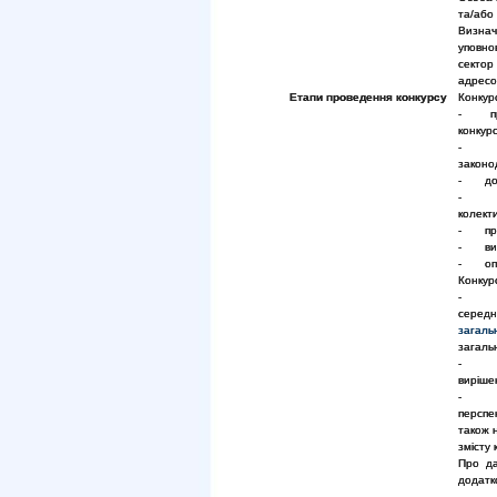
та/або 
Визна
уповно
сектор
адресо
Етапи проведення конкурсу
Конкурс
- прий
конкурс
- пер
законо
- допу
- озн
колект
- пров
- визн
- опри
Конкур
- пер
середн
загаль
загальн
- пер
виріше
- пуб
перспе
також н
змісту
Про да
додатк