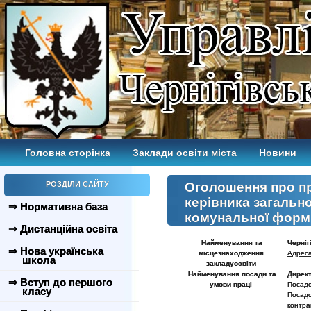
Головна сторінка
Заклади освіти міста
Новини
РОЗДІЛИ САЙТУ
Оголошення про п
керівника загальн
⇒ Нормативна база
комунальної форми
⇒ Дистанційна освіта
Найменування та
Черніг
⇒ Нова українська
місцезнаходження
Адреса
школа
закладу
освіти
Найменування посади та
Дирек
⇒ Вступ до першого
умови праці
Посадо
класу
Посадо
контра