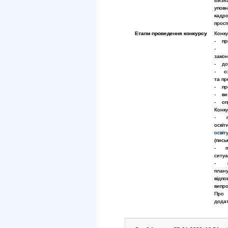
Визн
упов
кадро
просп
Етапи проведення конкурсу
Конку
- при
- пе
зако
- доп
- озн
та пр
- про
- ви
- опр
Конку
- пе
освіт
освіт
(пись
- пе
ситуа
- пу
план
відпо
випро
Про 
додат