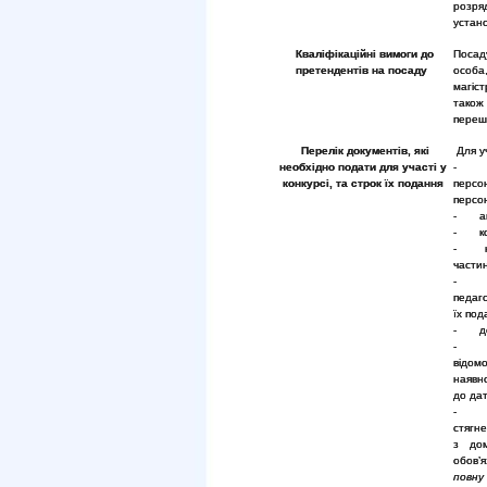
розря
устан
Кваліфікаційні вимоги до
Посад
претендентів на посаду
особа
магіст
також
переш
Перелік документів, які
Для уч
необхідно подати для участі у
- за
конкурсі, та строк їх подання
перс
персо
- авт
- коп
- коп
частин
- коп
педаго
їх под
- док
відом
наявн
до дат
- на
стягн
з дом
обов’
повну