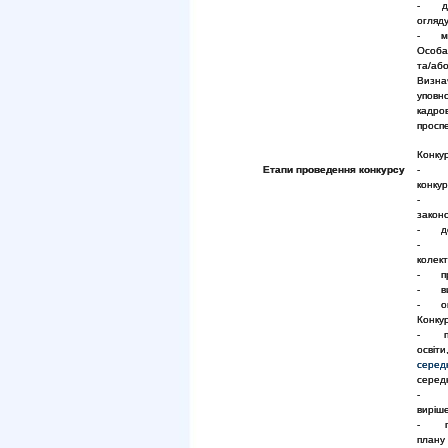
- дов
огляду
- мот
Особа
та/або
Визн
уповн
кадров
проспе
Конкур
Етапи проведення конкурсу
- при
конкур
- пер
закон
- доп
- оз
колек
- про
- виз
- опр
Конкур
- пер
освіт
серед
середн
- пе
виріш
- пуб
плану