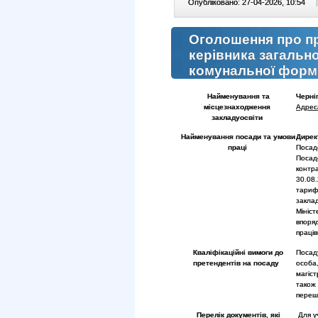
Опубліковано: 27-04-2026, 10:54
|
Оголошення про п
керівника загальн
комунальної форми
Найменування та
Черні
місцезнаходження
Адрес
закладу
освіти
Найменування посади та умови
Дире
праці
Посад
Посад
контр
30.08
тарифн
закла
Мініс
впоря
праців
Кваліфікаційні вимоги до
Посад
претендентів на посаду
особа
магіст
також
переш
Перелік документів, які
Для уч