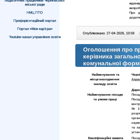
педагогічних працівників Чернігівської
відпов
міської ради
випроб
НМЦ ПТО
Про д
додатк
Профорієнтаційний портал
Портал «Моя кар’єра»
Опубліковано: 27-04-2026, 10:59
|
Youtube-канал управління освіти
Оголошення про п
керівника загальн
комунальної форми
Найменування та
Черні
місцезнаходження
Адре
закладу
освіти
Дире
Найменування посади
Посад
та умови праці
Поса
контр
№ 12
розря
орган
науки
та за
устан
Кваліфікаційні вимоги
Посад