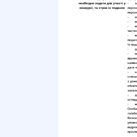
необхідно подати для участі у
- зая
конкурсі, та строк їх подання
персо
персо
- авт
- коп
- коп
частин
- коп
педаго
їх под
- док
-
п
відомо
наявно
дати п
- над
стягн
з дом
обов’я
загал
- дов
огляду
- мот
Особа 
та/або
Визнач
уповн
кадров
проспе