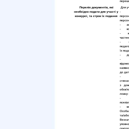
перешк
Перелік документів, які
Для уч
необхідно подати для участі у
- зая
конкурсі, та строк їх подання
персо
персо
- авто
- коп
- копі
частин
- коп
педаго
їх под
- док
відомо
наявно
до дат
- на
стягне
з дом
обов’
повну 
- до
психіа
- мот
Особа 
та/або
Визна
уповн
сектор