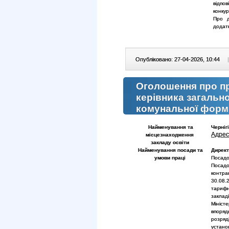
відпо
конку
Про д
додат
Опубліковано: 27-04-2026, 10:44
|
Оголошення про п
керівника загальн
комунальної форми
Найменування та
Черніг
Адрес
місцезнаходження
закладу
освіти
Найменування посади та
Дирек
умови праці
Посадо
Посадо
контра
30.08.
тарифно
заклад
Мініст
впоряд
розряд
устано