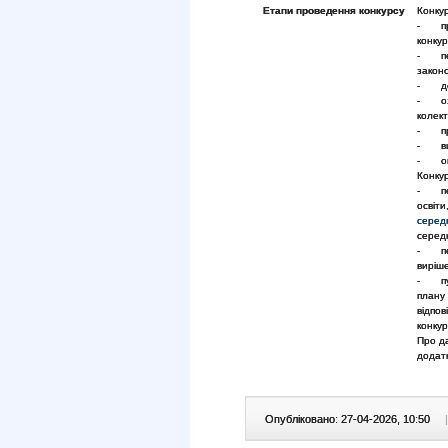
Етапи проведення конкурсу
Конкур
- прий
конкур
- пер
закон
- доп
- озн
колек
- про
- виз
- опр
Конкур
- пер
освіти
серед
середн
- пер
виріш
- пуб
плану 
відпов
конку
Про д
додат
Опубліковано: 27-04-2026, 10:50
|