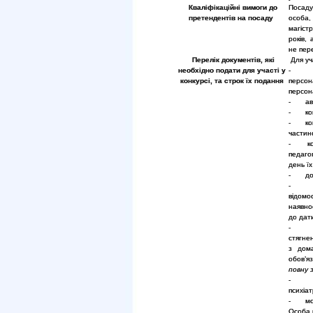
Кваліфікаційні вимоги до
Посаду
претендентів на посаду
особа,
магіст
років, 
не пер
Перелік документів, які
Для уча
необхідно подати для участі у
- зая
конкурсі, та строк їх подання
персо
персон
- авто
- копі
- копі
частино
- копі
педаго
день їх
- доку
відомо
наявно
до дат
- над
стягне
з дома
обов’я
повну 
- дов
психіа
- моти
Особа 