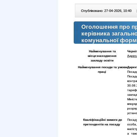
Опубліковано: 27-04-2026, 10:40
|
Оголошення про п
керівника загальн
комунальної форми
Найменування та
Черніг
місцезнаходження
Адрес
закладу
освіти
Найменування посади та умови
Дирек
праці
Посадо
Посад
контр
30.08
тарифн
закла
Мініс
впоря
розряд
устан
Кваліфікаційні вимоги до
Посад
претендентів на посаду
особа
магіст
а тако