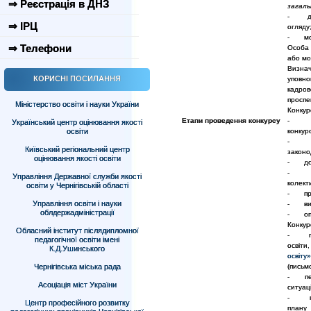
⇒ Реєстрація в ДНЗ
загаль
- дові
⇒ ІРЦ
огляду
- моти
⇒ Телефони
Особа 
або мо
Визна
КОРИСНІ ПОСИЛАННЯ
уповно
кадров
проспе
Міністерство освіти і науки України
Конкур
Етапи проведення конкурсу
- прий
Український центр оцінювання якості
освіти
конкурс
- пер
Київський регіональний центр
законо
оцінювання якості освіти
- допу
- озн
Управління Державної служби якості
колект
освіти у Чернігівській області
- пров
Управління освіти і науки
- виз
облдержадміністрації
- опри
Конкур
Обласний інститут післядипломної
- пере
педагогічної освіти імені
освіти
К.Д.Ушинського
освіту»
Чернігівська міська рада
(письм
- пере
Асоціація міст України
ситуац
- публ
Центр професійного розвитку
плану 