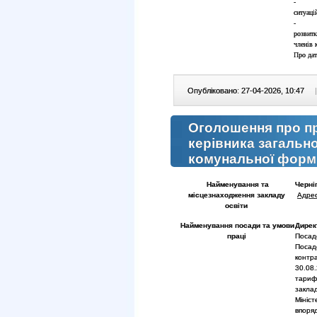
- пер
ситуаці
- публ
розвитк
членів 
Про дат
Опубліковано: 27-04-2026, 10:47
|
Оголошення про п
керівника загальн
комунальної форми
Найменування та
Черніг
місцезнаходження закладу
Адрес
освіти
Найменування посади та умови
Дире
праці
Посад
Посад
контр
30.08
тарифн
закла
Мініс
впоря