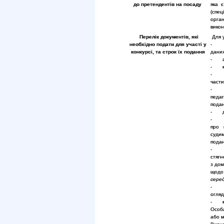
до претендентів на посаду
яка 
(спец
орган
викон
Перелік документів, які
Для у
необхідно подати для участі у
- зая
конкурсі, та строк їх подання
даних
- авт
- ко
- ко
части
- ко
педаг
подан
- до
про 
суди
подан
- н
стягн
з дом
щодо
серед
- до
огляд
- мот
Особа
або м