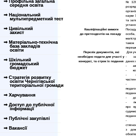
⇒ Профільна загальна
№ 1298
середня освіта
розряд
органі
⇒ Національний
науки 
мультипредметний тест
та зат
устано
⇒ Цивільний
Кваліфікаційні вимоги
Посад
захист
до претендентів на посаду
особа,
магіст
⇒ Матеріально-технічна
також 
база закладів
перешк
освіти
Перелік документів, які
Для уч
необхідно подати для участі у
- заяв
⇒ Шкільний
конкурсі, та строк їх подання
даних 
громадський
- авто
бюджет
- копі
- копі
⇒ Стратегія розвитку
частин
освіти Чернігівської
- копі
територіальної громади
педаго
поданн
⇒ Харчування
- доку
-
п
⇒ Доступ до публічної
про пр
інформації
судимо
поданн
⇒ Публічні закупівлі
- на
стягне
⇒ Вакансії
з дом
обов’я