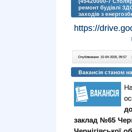
(45420000-7 Столяр
ремонт будівлі ЗДО
заходів з енергоз
https://drive
Опубліковано: 15-04-2026, 09:57
|
Вакансія станом на
На
ос
д
заклад №65 Черн
Чернігівської об