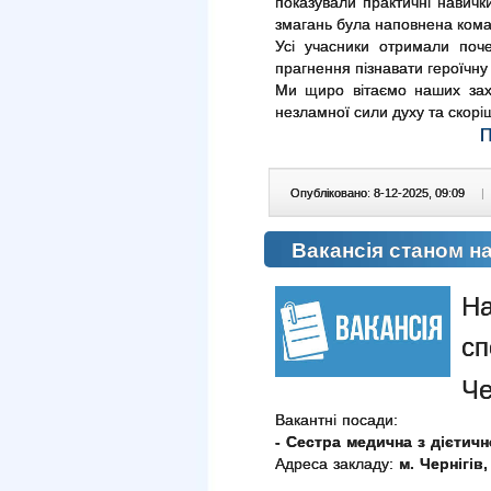
показували практичні навич
змагань була наповнена кома
Усі учасники отримали поче
прагнення пізнавати героїчну с
Ми щиро вітаємо наших зах
незламної сили духу та скорі
Опубліковано: 8-12-2025, 09:09
|
Вакансія станом на
На
сп
Че
Вакантні посади:
- Сестра медична з дієтичн
Адреса закладу:
м. Чернігів