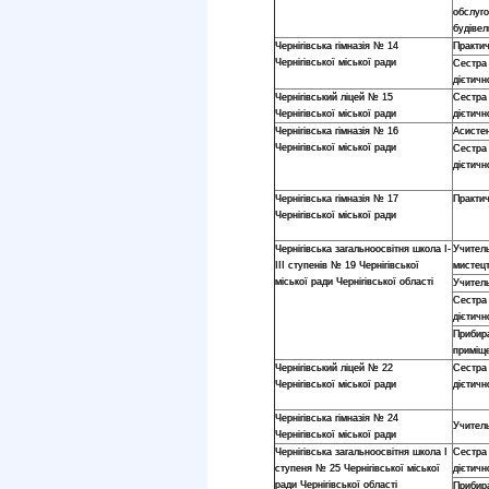
обслуго
будівел
Чернігівська гімназія № 14
Практи
Чернігівської міської ради
Сестра
дієтичн
Чернігівський ліцей № 15
Сестра
Чернігівської міської ради
дієтичн
Чернігівська гімназія № 16
Асисте
Чернігівської міської ради
Сестра
дієтичн
Чернігівська гімназія № 17
Практи
Чернігівської міської ради
Чернігівська загальноосвітня школа І-
Учител
ІІІ ступенів № 19 Чернігівської
мистец
міської ради Чернігівської області
Учитель
Сестра
дієтичн
Прибир
приміщ
Чернігівський ліцей № 22
Сестра
Чернігівської міської ради
дієтичн
Чернігівська гімназія № 24
Учитель
Чернігівської міської ради
Чернігівська загальноосвітня школа І
Сестра
ступеня № 25 Чернігівської міської
дієтичн
ради Чернігівської області
Прибир