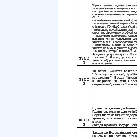
"Права дитини, людини, сексуаль
ліквідації насилсьтва проти жіно
- оформлено інформаційний стенд
- учнями виготовлено агітаційно
СНІЛ;
- організовано танцювальний фле
- проведено виховні години «Тери
співпраці з ГО «Ла Страда Україн
- проведено профілактичні занятт
стосунки: відстоюємо особисті ко
- практичним психологом, соціа
відвідано тренінг «Молодіжна шк
заняття в ліцеї з проблематики г
- інспектором відділу «Служба 
заняття на тему «Булінг та відпов
- вчителем історії Тетяною Су
Феміди» серед команд учнів 9-х к
- учнями 10-Л класу разом з к
ЗЗСО
заняття «Дорослішати безпечно
1
«Голоси дітей».
Ініціатива "Суцвіття толеран
"Сила проти злості", Гра"Ко
порозуміння", Бесіда "Інте
ЗЗСО
інших ролях", заняття з елем
2
стереотипів", заняття "Я-цінн
Години спілкування до Міжна
Години спілкування для учнів 5-
Перегляд тематичних відеороли
Уроки від практичного психол
ЗЗСО
класів
3
Заходи в рамках Всеукраїнсько
Заходи до Всеукраїнської кам
на сайті для батьків "Осно