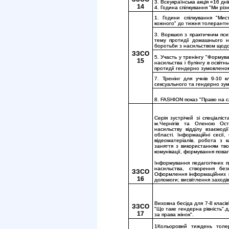
3. Всеукраїнська акція «16 дн
14
4. Година спілкування "Ми різні
1. Години спілкування "Мис
кожного" до тижня толерантн
3. Воркшоп з практичним пси
тему протидії домашнього н
боротьби з насильством щодо
ЗЗСО
5. Участь у тренінгу "Формув
15
насильства і булінгу в освітн
протидії гендерно зумовлено
7. Тренінг для учнів 9-10 к
сексуального та гендерно зум
8. FASHION показ "Право на 
Серія зустрічей зі спеціалі
м.Чернігів та Оленою Ост
насильству відділу взаємоді
області. Інформаційні сесії
відеоматеріалів, робота з к
заняття з використанням тво
комунікації, формування пова
Інформування педагогічних п
насильства, створення без
ЗЗСО
Оформлення інформаційних ма
16
допомоги; висвітлення заходів
Виховна бесіда для 7-8 класів
ЗЗСО
"Що таке гендерна рівність".д
17
за права жінок".
1Кольоровий тиждень толер