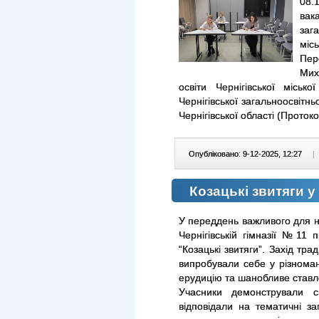
08.
ва
заг
місь
Пер
Мих
освіти Чернігівської місь
Чернігівської загальноосвітньо
Чернігівської області (Протоко
Опубліковано: 9-12-2025, 12:27
|
Козацькі звитяги у 
У переддень важливого для н
Чернігівській гімназії №11 
“Козацькі звитяги”. Захід тра
випробували себе у різноман
ерудицію та шанобливе ставле
Учасники демонстрували св
відповідали на тематичні з