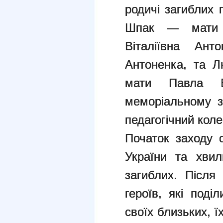
родичі загиблих 
Шпак — мати 
Віталіївна Ан
Антоненка, та 
мати Павла Б
меморіальному за
педагогічний колек
Початок заходу 
України та хви
загиблих. Після
героїв, які под
своїх близьких, ї