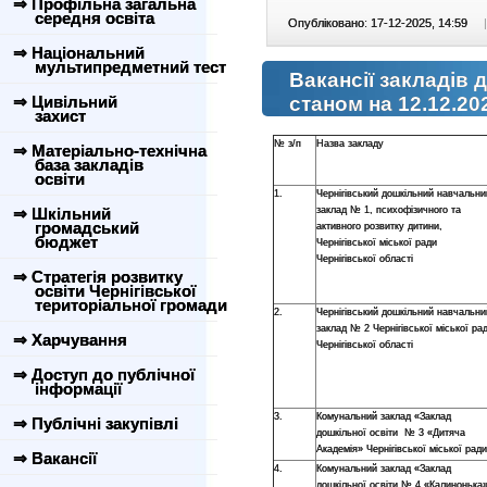
⇒ Профільна загальна
середня освіта
Опубліковано: 17-12-2025, 14:59
|
⇒ Національний
мультипредметний тест
Вакансії закладів 
⇒ Цивільний
станом на 12.12.20
захист
№ з/п
Назва закладу
⇒ Матеріально-технічна
база закладів
освіти
1.
Чернігівський дошкільний навчальни
⇒ Шкільний
заклад № 1, психофізичного та
громадський
активного розвитку дитини,
бюджет
Чернігівської міської ради
Чернігівської області
⇒ Стратегія розвитку
освіти Чернігівської
територіальної громади
2.
Чернігівський дошкільний навчальни
заклад № 2 Чернігівської міської ра
⇒ Харчування
Чернігівської області
⇒ Доступ до публічної
інформації
3.
Комунальний заклад «Заклад
⇒ Публічні закупівлі
дошкільної освіти № 3 «Дитяча
Академія» Чернігівської міської ради
⇒ Вакансії
4.
Комунальний заклад «Заклад
дошкільної освіти № 4 «Калинонька