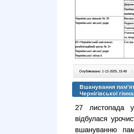
Двірник
Прибир
приміщ
Чернігівська гімназія № 35
Вихова
Чернігівської міської ради
Педагог
Учитель
Учитель
та літе
КЗ «Чернігівський навчально-
Сестра
реабілітаційний центр № 2»
Чернігівської міської ради
Чернігівської області
Опубліковано: 1-12-2025, 15:40
|
Вшанування пам'ят
Чернігівської гімна
27 листопада у
відбулася урочис
вшануванню пам’