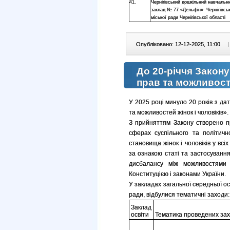
41.
Чернігівський дошкільний навчальн
заклад № 77 «Дельфін» Чернігівськ
міської ради Чернігівської області
Опубліковано: 12-12-2025, 11:00
|
До 20-річчя Закону
прав та можливосте
У 2025 році минуло 20 років з да
та можливостей жінок і чоловіків».
З прийняттям Закону створено п
сферах суспільного та політичн
становища жінок і чоловіків у всіх
за ознакою статі та застосуванн
дисбалансу між можливостями ж
Конституцією і законами України.
У закладах загальної середньої ос
ради, відбулися тематичні заходи
Заклад
освіти
Тематика проведених зах