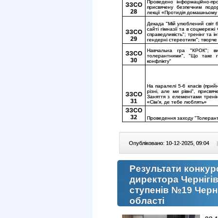
Проведено інформаційно-про
ЗЗСО
присвячену безпечним подо
28
лекції «Протидія домашньому
Декада "Мій улюблений світ 
сайті гімназії та в соцмережі
ЗЗСО
справедливість"; тренінг та і
29
гендерні стереотипи"; творче
Навчальна гра "КРОК"; вих
ЗЗСО
толерантними", "Що таке г
30
конфлікту"
На паралелі 5-6 класів (прий
різні, але ми рівні", присвя
ЗЗСО
Заняття з елементами тренін
31
«Сім’я, де тебе люблять»
ЗЗСО
32
Проведення заходу "Толерантне
Опубліковано: 10-12-2025, 09:04
|
Результати конкур
директора Чернігів
ступенів №19 Черні
області