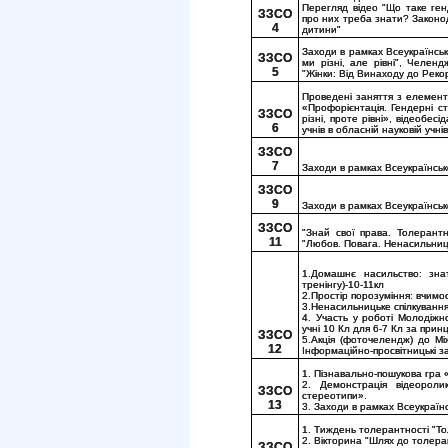
Перегляд відео "Що таке ген
ЗЗСО
про них треба знати? Законо
4
дитини"
Заходи в рамках Всеукраїнсько
ЗЗСО
ми різні, але рівні", Челен
5
"Жінки: Від Винаходу до Рекор
Проведені заняття з елемента
«Профорієнтація. Гендерні с
ЗЗСО
різні, проте рівні», відеобес
6
учнів в обласній науковій учн
ЗЗСО
7
Заходи в рамках Всеукраїнсько
ЗЗСО
9
Заходи в рамках Всеукраїнсько
ЗЗСО
"Знай свої права. Толерант
11
"Любов. Повага. Ненасильниць
1.Домашнє насильство: зна
тренінгу)-10-11кл
2.Простір порозуміння: вчимос
3.Ненасильницьке спілкування:
4. Участь у роботі Молодіжн
учні 10 Кл для 6-7 Кл за прин
ЗЗСО
5.Акція (фоточелендж) до М
12
Інформаційно-просвітницькі за
1. Пізнавально-пошукова гра
2. Демонстрація відеороли
ЗЗСО
стереотипи».
13
3. Заходи в рамках Всеукраїнс
1. Тиждень толерантності "То
2. Вікторина "Шлях до толера
ЗЗСО