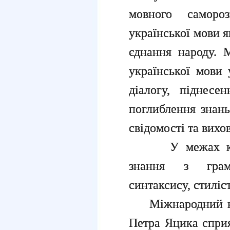
мовного саморо
української мови я
єднання народу. 
української мови 
діалогу, піднесе
поглиблення знань
свідомості та вихо
У межах конку
знання з грама
синтаксису, стиліс
Міжнародний кон
Петра Яцика спри