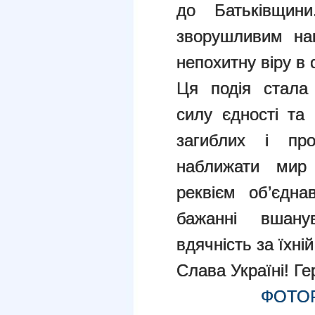
до Батьківщини
зворушливим наг
непохитну віру в 
Ця подія стала
силу єдності та 
загиблих і пр
наближати мир 
реквієм об’єдна
бажанні вшану
вдячність за їхній
Слава Україні! Г
ФОТО