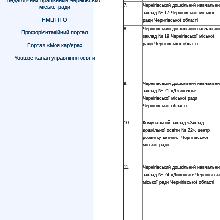
педагогічних працівників Чернігівської
7.
Чернігівський дошкільний навчальни
міської ради
заклад № 17 Чернігівської міської
НМЦ ПТО
ради Чернігівської області
8.
Чернігівський дошкільний навчальни
Профорієнтаційний портал
заклад № 19 Чернігівської міської
ради Чернігівської області
Портал «Моя кар’єра»
Youtube-канал управління освіти
9.
Чернігівський дошкільний навчальни
заклад № 21 «Дзвіночок»
Чернігівської міської ради
Чернігівської області
10.
Комунальний заклад «Заклад
дошкільної освіти № 22», центр
розвитку дитини, Чернігівської
міської ради
11.
Чернігівський дошкільний навчальни
заклад № 24 «Дивоцвіт» Чернігівськ
міської ради Чернігівської області