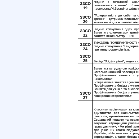
години в початковій школі
ЗЗСО
починається з мене" 3.Заня
19
насильства"4.Зустріч з шкільн
"Толерантність до себе та о
ЗЗСО
Тренінг "Підтримка ближньог
20
можливості для чоловіків і жін
Години спілкування "Діти п
ЗЗСО
Заняття з елементами тренін
22
заняття «Насильству – ні!»
ТИЖДЕНЬ ТОЛЕРАНТНОСТІ під д
ЗЗСО
години спілкування "Гендерна р
24
про генднрерну рівність
ЗЗСО
25
Бесіда"Усі діти рівні", година 
Заняття з патрульною поліцією 
Загальношкільний челендж «П
Профілактичне заняття з у
насильства»
Інтерактивне заняття з учнями
Профілактична бесіда з учнями
Заняття для учнів 5 та 6 клас
Профілактична бесіда з учням
ЗЗСО
поширених стереотипів.»
27
Класними керівниками та кла
«Дитинство без насильства
рівності», організовано вигот
Соціальний педагог та практ
зокрема: «Традиційні уявле
права дитини»; «Ми різні, але
Для учнів 9-х класів відбули
Україні», «Насильство в ро
середовищі», а також бесіда з