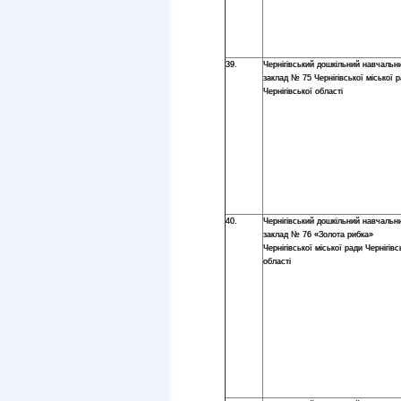
39.
Чернігівський дошкільний навчальн
заклад № 75 Чернігівської міської 
Чернігівської області
40.
Чернігівський дошкільний навчальн
заклад № 76 «Золота рибка»
Чернігівської міської ради Чернігівс
області