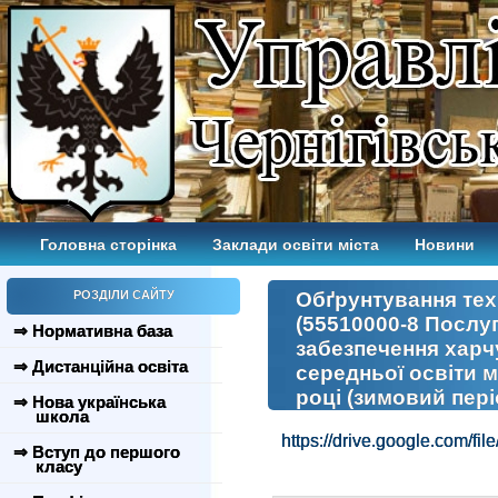
Головна сторінка
Заклади освіти міста
Новини
РОЗДІЛИ САЙТУ
Обґрунтування техн.
(55510000-8 Послуги
⇒ Нормативна база
забезпечення харчу
⇒ Дистанційна освіта
середньої освіти м
році (зимовий пері
⇒ Нова українська
школа
https://drive.google.com/
⇒ Вступ до першого
класу