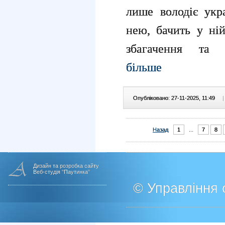
лише володіє укр
нею, бачить у ній
збагачення та д
більше
Опубліковано: 27-11-2025, 11:49
|
Назад
1
...
7
8
Дизайн та розробка сайту
Веб-студія "Паутинка"
© Управління о