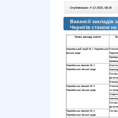
Опубліковано: 4-12-2025, 08:26
|
Вакансії закладів 
Чернігів станом на
Назва закладу освіти
Ва
Чернігівський ліцей № 1 Чернігівської
Учител
міської ради
Україн
Прибир
приміщ
Чернігівська гімназія № 2
Асисте
Чернігівської міської ради
Інженер
Сестра
дієтичн
Електр
Чернігівська гімназія № 3
Учитель
Чернігівської міської ради
та літе
Секрет
Інженер
Сестра
дієтичн
Чернігівська гімназія № 4
Сестра
Чернігівської міської ради