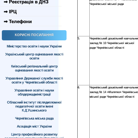
⇒ Реєстрація в ДНЗ
Чернігівської міської ради
⇒ ІРЦ
⇒ Телефони
КОРИСНІ ПОСИЛАННЯ
5.
Чернігівський дошкільний навчальни
заклад № 10 Чернігівської міської
Міністерство освіти і науки України
ради Чернігівської області
Український центр оцінювання якості
освіти
Київський регіональний центр
оцінювання якості освіти
Управління Державної служби якості
освіти у Чернігівській області
6.
Чернігівський дошкільний навчальни
Управління освіти і науки
заклад № 14 «Малятко» Чернігівсько
облдержадміністрації
міської ради Чернігівської області
Обласний інститут післядипломної
педагогічної освіти імені
К.Д.Ушинського
Чернігівська міська рада
Асоціація міст України
Центр професійного розвитку