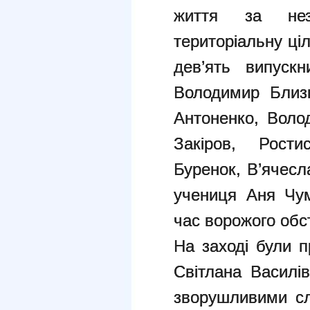
життя за неза
територіальну ціл
дев’ять випуск
Володимир Близ
Антоненко, Воло
Закіров, Рос
Буренок, В’ячесл
учениця Аня Чум
час ворожого обст
На заході були п
Світлана Василі
зворушливими сл