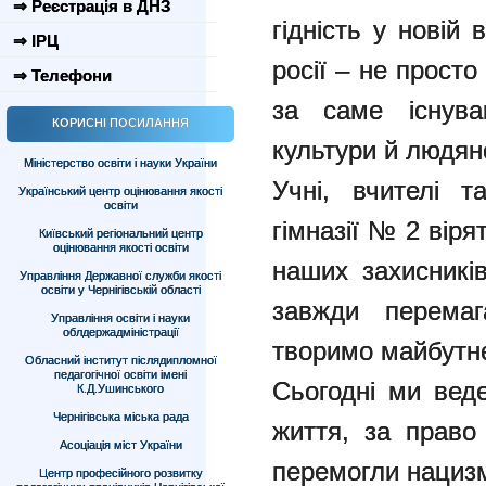
⇒ Реєстрація в ДНЗ
гідність у новій
⇒ ІРЦ
росії – не просто
⇒ Телефони
за саме існуван
КОРИСНІ ПОСИЛАННЯ
культури й людяно
Міністерство освіти і науки України
Учні, вчителі т
Український центр оцінювання якості
освіти
гімназії № 2 віря
Київський регіональний центр
оцінювання якості освіти
наших захисникі
Управління Державної служби якості
освіти у Чернігівській області
завжди перемаг
Управління освіти і науки
облдержадміністрації
творимо майбутнє
Обласний інститут післядипломної
педагогічної освіти імені
Сьогодні ми вед
К.Д.Ушинського
Чернігівська міська рада
життя, за право
Асоціація міст України
перемогли нациз
Центр професійного розвитку