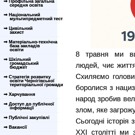
⇒ Профільна загальна
середня освіта
⇒ Національний
мультипредметний тест
⇒ Цивільний
захист
⇒ Матеріально-технічна
база закладів
освіти
8 травня ми вш
⇒ Шкільний
громадський
людей, чиє життя
бюджет
Схиляємо голови 
⇒ Стратегія розвитку
освіти Чернігівської
територіальної громади
боролися з нациз
⇒ Харчування
народ зробив вел
⇒ Доступ до публічної
інформації
злом, яке загрожу
⇒ Публічні закупівлі
Сьогодні історія 
⇒ Вакансії
ХХІ столітті ми