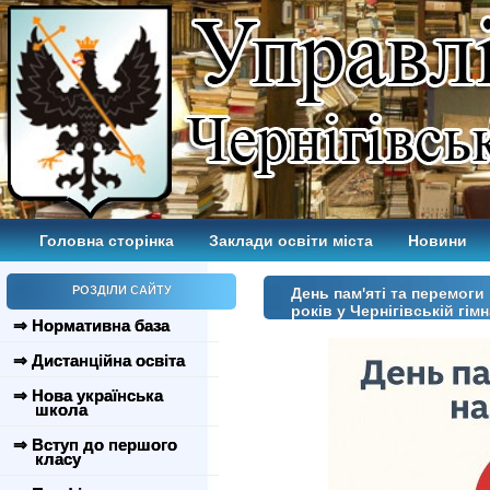
Головна сторінка
Заклади освіти міста
Новини
РОЗДІЛИ САЙТУ
День пам'яті та перемоги 
років у Чернігівській гімн
⇒ Нормативна база
⇒ Дистанційна освіта
⇒ Нова українська
школа
⇒ Вступ до першого
класу