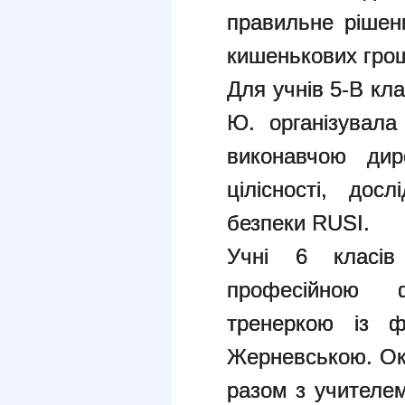
правильне рішен
кишенькових гро
Для учнів 5-В кл
Ю. організувала
виконавчою дир
цілісності, дос
безпеки RUSI.
Учні 6 класів
професійною ф
тренеркою із ф
Жерневською. Окр
разом з учителем