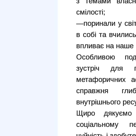
з темами власн
смілості;
—поринали у світ
в собі та вчились
впливає на наше 
Особливою под
зустріч для п
метафоричних а
справжня гл
внутрішнього рес
Щиро дякуємо 
соціальному пе
чуйність і здобут