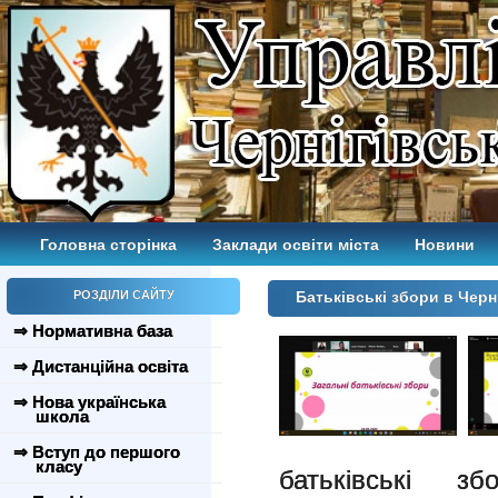
Головна сторінка
Заклади освіти міста
Новини
РОЗДІЛИ САЙТУ
Батьківські збори в Черні
⇒ Нормативна база
⇒ Дистанційна освіта
⇒ Нова українська
школа
⇒ Вступ до першого
класу
батьківські з