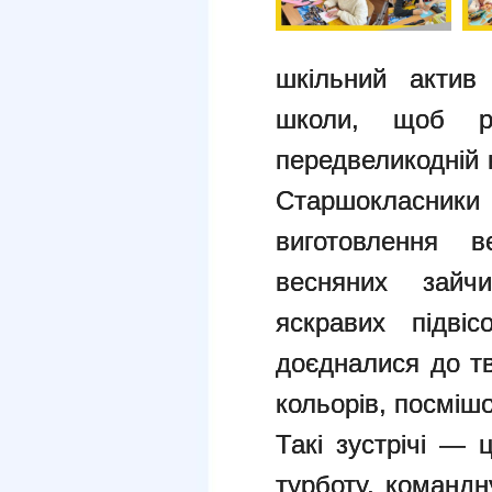
шкільний актив 
школи, щоб р
передвеликодній 
Старшокласник
виготовлення в
весняних зайчи
яскравих підві
доєдналися до т
кольорів, посмішо
Такі зустрічі —
турботу, команд