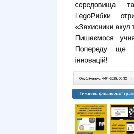
середовища т
LegoРибки отр
«Захисники акул 
Пишаємося учня
Попереду ще б
інновацій!
Опубліковано: 4-04-2025, 08:32
|
Тиждень фінансової грамо