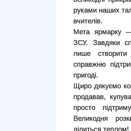
руками наших тала
вчителів.
Мета ярмарку —
ЗСУ. Завдяки с
лише створити
справжню підтри
пригоді.
Щиро дякуємо кож
продавав, купув
просто підтрим
Великодня розк
ділиться теплом!