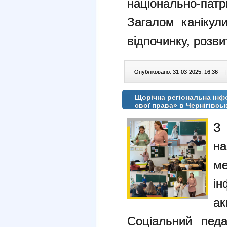
національно-патр
Загалом канікул
відпочинку, розви
Опубліковано: 31-03-2025, 16:36
|
Щорічна регіональна інф
свої права» в Чернігівськ
З 
на
м
ін
ак
Соціальний педа