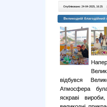
Опубліковано: 24-04-2025, 16:25
|
Великодній благодійний я
Напе
Велик
відбувся Велик
Атмосфера була
яскраві вироби
великодні прикр