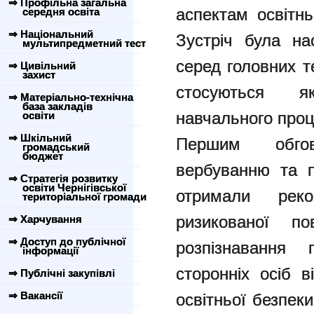
⇒ Профільна загальна
аспектам освітнь
середня освіта
⇒ Національний
Зустріч була на
мультипредметний тест
серед головних т
⇒ Цивільний
захист
стосуються як
⇒ Матеріально-технічна
база закладів
навчального проце
освіти
⇒ Шкільний
Першим обгов
громадський
бюджет
вербуванню та пі
⇒ Стратегія розвитку
освіти Чернігівської
отримали рек
територіальної громади
ризикованої по
⇒ Харчування
⇒ Доступ до публічної
розпізнавання 
інформації
сторонніх осіб в
⇒ Публічні закупівлі
⇒ Вакансії
освітньої безпеки