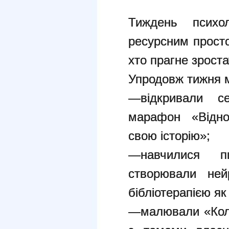
Тиждень психол
ресурсним простор
хто прагне зроста
Упродовж тижня 
—відкривали се
марафон «Відно
свою історію»;
—навчилися пи
створювали ней
бібліотерапією я
—малювали «Коль