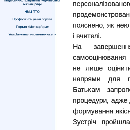
педагогічних працівників Чернігівської
персоналізо
міської ради
НМЦ ПТО
продемонстрова
Профорієнтаційний портал
пояснено, як нею
Портал «Моя кар’єра»
і вчителі.
Youtube-канал управління освіти
На завершенн
самооцінювання 
не лише оцінит
напрями для п
Батькам запроп
процедури, адже
формування якісн
Зустріч пройшла