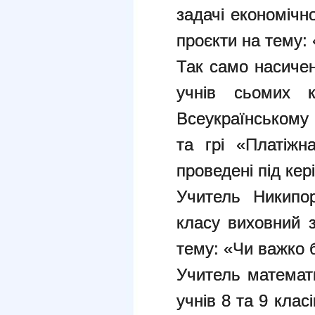
задачі економічн
проєкти на тему: 
Так само насиче
учнів сьомих к
Всеукраїнському 
та грі «Платіжн
проведені під кер
Учитель Никипо
класу виховний з
тему: «Чи важко 
Учитель математ
учнів 8 та 9 клас