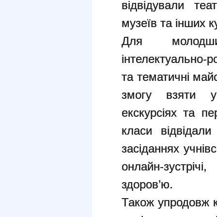
відвідували теа
музеїв та інших к
Для молодши
інтелектуально-р
та тематичні май
змогу взяти у
екскурсіях та пе
класи відвідали
засіданнях учнів
онлайн-зустрічі
здоров’ю.
Також упродовж к