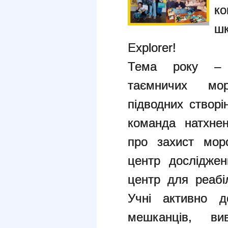
к
ш
Explorer!
Тема року – 
таємничих мор
підводних створі
команда натхне
про захист морс
центр досліджен
центр для реабіл
Учні активно д
мешканців, ви