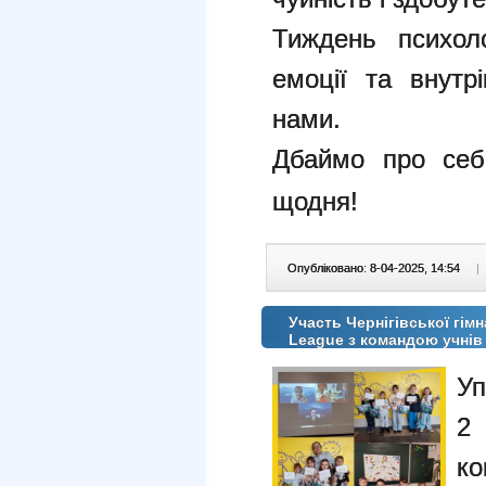
Тиждень психоло
емоції та внутр
нами.
Дбаймо про себ
щодня!
Опубліковано: 8-04-2025, 14:54
|
Участь Чернігівської гімн
League з командою учнів
Уп
2 
ко