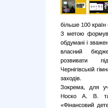
більше 100 країн 
З метою формува
обдумані і зваже
власний бюдже
розвивати пі
Чернігівській гі
заходів.
Зокрема, для уч
Носко А. В. т
«Фінансовий дет