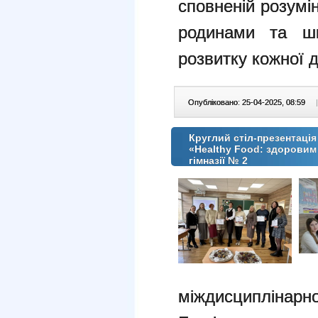
сповненій розумі
родинами та шк
розвитку кожної 
Опубліковано: 25-04-2025, 08:59
|
Круглий стіл-презентаці
«Healthy Food: здоровим 
гімназії № 2
міждисциплінарно