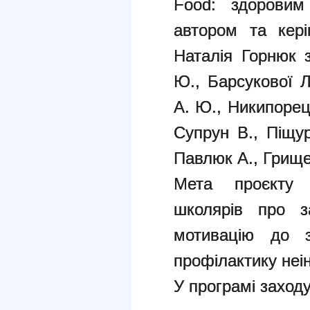
Food: здоровим
автором та кері
Наталія Горнюк 
Ю., Барсукової Л
А. Ю., Никипорец
Супрун В., Піщур
Павлюк А., Грище
Мета проєкту 
школярів про з
мотивацію до з
профілактику неі
У програмі заход