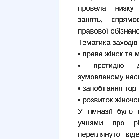
провела низку 
занять, спрямо
правової обізнано
Тематика заходів
• права жінок та 
• протидію д
зумовленому нас
• запобігання тор
• розвиток жіночо
У гімназії було
учнями про рі
переглянуто від