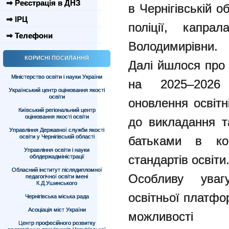
⇒ Реєстрація в ДНЗ
в Чернігівській 
⇒ ІРЦ
поліції, капрал
⇒ Телефони
Володимирівни.
КОРИСНІ ПОСИЛАННЯ
Далі йшлося про 
Міністерство освіти і науки України
на 2025–2026
Український центр оцінювання якості
освіти
оновлення освітн
Київський регіональний центр
оцінювання якості освіти
до викладання т
Управління Державної служби якості
освіти у Чернігівській області
батьками в ко
Управління освіти і науки
стандартів освіти
облдержадміністрації
Обласний інститут післядипломної
Особливу уваг
педагогічної освіти імені
К.Д.Ушинського
освітньої платфо
Чернігівська міська рада
Асоціація міст України
можливості
Центр професійного розвитку