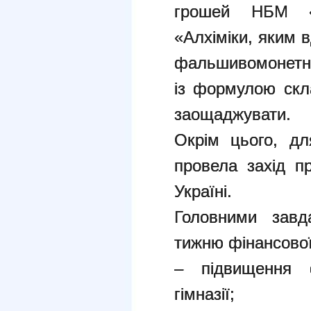
грошей НБМ «
«Алхіміки, яким в
фальшивомонетни
із формулою скл
заощаджувати.
Окрім цього, дл
провела захід п
Україні.
Головними завд
тижню фінансової
– підвищення ф
гімназії;