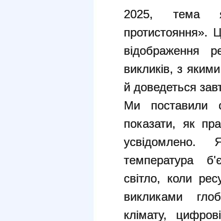
2025, тема 
протистояння». 
відображення р
викликів, з яким
й доведеться зав
Ми поставили 
показати, як пр
усвідомлено.
температура б'
світло, коли ре
викликами глоб
клімату, цифров