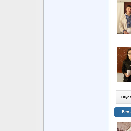
Опублі
Весн