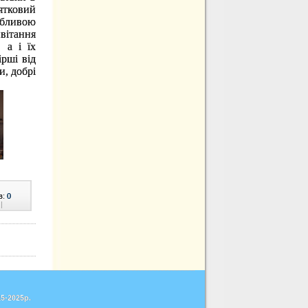
ятковий
бливою
вітання
 а і їх
ірші від
и, добрі
в:
0
|
5-2025р.