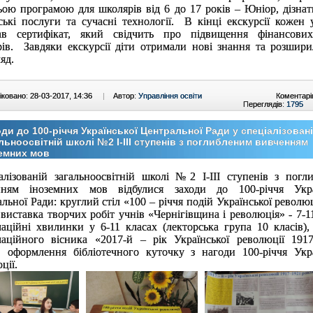
ьою програмою для школярів від 6 до 17 років – Юніор, дізнат
ські послуги та сучасні технології. В кінці екскурсії кожен 
ав сертифікат, який свідчить про підвищення фінансови
ів. Завдяки екскурсії діти отримали нові знання та розшири
яд.
ковано: 28-03-2017, 14:36
|
Автор:
Управління освіти
Коментарі
Переглядів:
1795
ди до 100-річчя Української Центральної Ради у спеціалізован
льноосвітній школі №2 І-ІІІ ступенів з поглибленим вивченням
емних мов
алізованій загальноосвітній школі №2 І-ІІІ ступенів з погл
нням іноземних мов відбулися заходи до 100-річчя Укра
льної Ради: круглий стіл «100 – річчя подій Української революц
 виставка творчих робіт учнів «Чернігівщина і революція» - 7-1
аційні хвилинки у 6-11 класах (лекторська група 10 класів),
маційного вісника «2017-й
– рік Української революції
191
, оформлення бібліотечного куточку з нагоди 100-річчя Укра
ції.