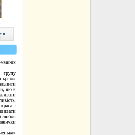
в:
0
|
омашніх
 групу
о краю»
альнити
и, що в
звивати
ливість,
краса і
звивати
 і любов
навички
ченька»