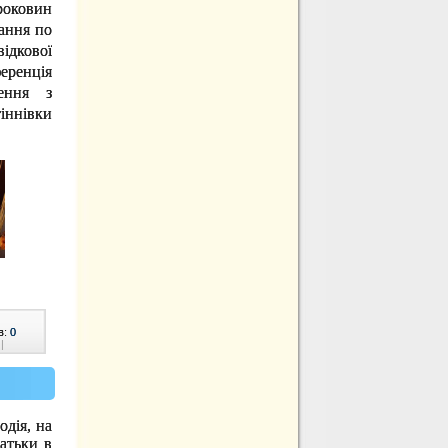
роковин
вання по
ідкової
еренція
ження з
тіннівки
в:
0
|
одія, на
батьки в