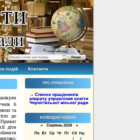
си подій
Контакти
ПРО УПРАВЛІННЯ
→ Список працівників
ікули
апарату управління освіти
Чернігівської міської ради
учнів 6
авою та
сією до
КАЛЕНДАР НОВИН
 Приват
«
Серпень 2026 »
сії діти
обачити
Пн
Вт
Ср
Чт
Пт
Сб
Нд
ансово-
1
2