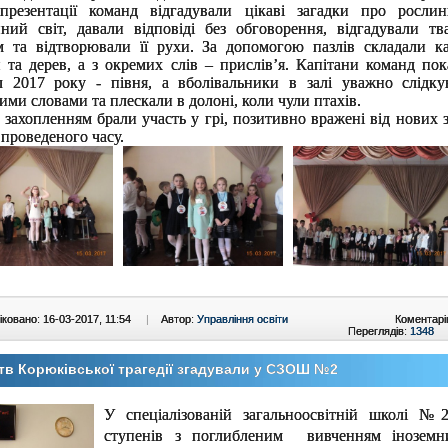
 презентації команд відгадували цікаві загадки про росли
ний світ, давали відповіді без обговорення, відгадували тв
м та відтворювали її рухи. За допомогою пазлів складали к
 та дерев, а з окремих слів – прислів
’я.
Капітани команд пок
л 2017 року - півня, а вболівальники в залі уважно слідку
ими словами та плескали в долоні, коли чули птахів.
з захопленням брали участь у грі, позитивно вражені від нових 
 проведеного часу.
ковано: 16-03-2017, 11:54
|
Автор:
Управління освіти
Коментарі
Переглядів:
1348
в Корюківської трагедії згадували у СЗОШ №2
У спеціалізованій загальноосвітній школі №
ступенів з поглибленим вивченням інозем