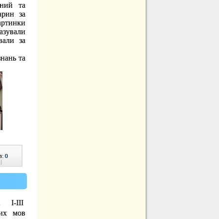
нний та
арин за
артинки
азували
вали за
знань та
в:
0
|
2 І-ІІІ
них мов