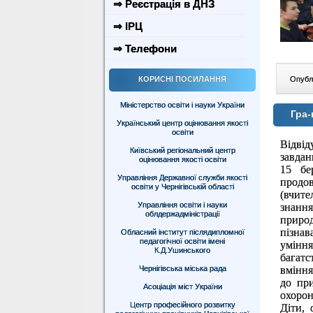
⇒ Реєстрація в ДНЗ
⇒ ІРЦ
⇒ Телефони
Опублі
КОРИСНІ ПОСИЛАННЯ
Міністерство освіти і науки України
Гра-
Український центр оцінювання якості
освіти
Відвід
Київський регіональний центр
завдан
оцінювання якості освіти
15 бе
Управління Державної служби якості
продов
освіти у Чернігівській області
(вчите
Управління освіти і науки
знання
облдержадміністрації
приро
пізнав
Обласний інститут післядипломної
педагогічної освіти імені
уміння
К.Д.Ушинського
багатс
вміння
Чернігівська міська рада
до пр
Асоціація міст України
охорон
Центр професійного розвитку
Діти, 