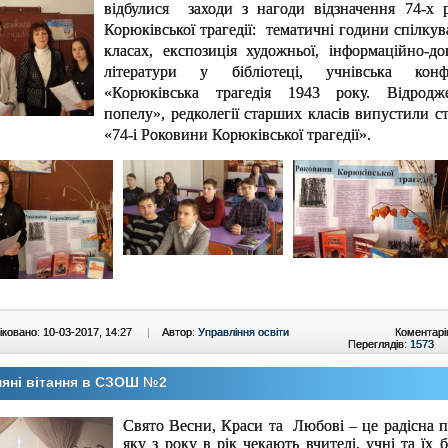
відбулися заходи з нагоди відзначення 74-х 
Корюківської трагедії: тематичні години спілку
класах, експозиція художньої, інформаційно-дов
літератури у бібліотеці, учнівська конф
«Корюківська трагедія 1943 року. Відрод
попелу», редколегії старших класів випустили с
«74-і Роковини Корюківської трагедії».
ковано: 10-03-2017, 14:27
|
Автор:
Управління освіти
Коментарі
Переглядів:
1573
яні вітання в СЗОШ №2
Свято Весни, Краси та Любові – це радісна п
яку з року в рік чекають вчителі, учні та їх 