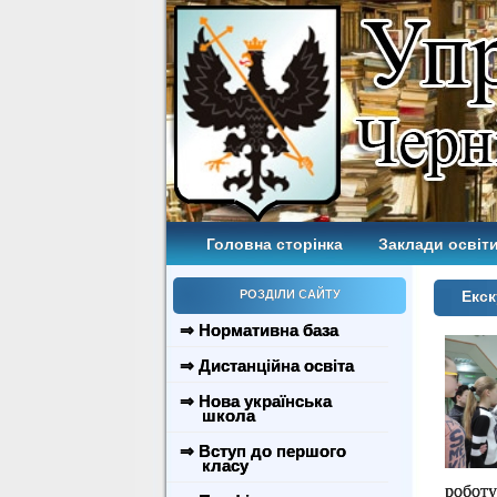
Головна сторінка
Заклади освіти
РОЗДІЛИ САЙТУ
Екск
⇒ Нормативна база
⇒ Дистанційна освіта
⇒ Нова українська
школа
⇒ Вступ до першого
класу
робот