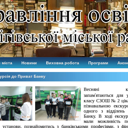
 міста
Новини
Виховна робота
Програми
Анон
урсія до Приват Банку
Весняні кан
запам
'
ятаються для 
класу СЗОШ № 2 цік
пізнавальною екскур
одного з відділень
Банку. В ході екскур
мали можливість п
у
установи, познайомитись з банківськими професіями, з фін