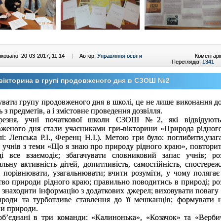
ковано: 20-03-2017, 11:14
|
Автор:
Управління освіти
Коментарі
Переглядів:
1341
вікторина в групі продовженого дня в СЗОШ №2
увати групу продовженого дня в школі, це не лише виконання д
ь з предметів, а і змістовне проведення дозвілля.
резня, учні початкової школи СЗОШ №2, які відвідують
женого дня стали учасниками гри-вікторини «Природа рідног
лі: Лепська Р.І., Ференц Н.І.). Метою гри було: поглибити,
узаг
 учнів з теми «Що я знаю про природу рідного краю», повторит
ді все взаємодіє; збагачувати словниковий запас учнів; ро
альну активність дітей, допитливість, самостійність,
спостереж
 порівнювати, узагальнювати; вчити розуміти, у чому полягає 
тво природи рідного краю; правильно поводитись в природі; ро
 знаходити інформацію з додаткових джерел; виховувати повагу
ироди та турботливе ставлення до її мешканців; формувати 
и природи.
об’єднані в три команди: «Калинонька», «Козачок» та «Верби