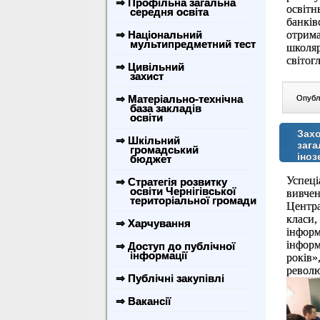
⇒ Профільна загальна
освітн
середня освіта
банків
⇒ Національний
отрим
мультипредметний тест
школяр
світогл
⇒ Цивільний
захист
⇒ Матеріально-технічна
Опублі
база закладів
освіти
Захо
⇒ Шкільний
зага
громадський
іноз
бюджет
Успеці
⇒ Стратегія розвитку
освіти Чернігівської
вивче
територіальної громади
Центра
класи,
⇒ Харчування
інформ
інфор
⇒ Доступ до публічної
інформації
років»
револю
⇒ Публічні закупівлі
⇒ Вакансії