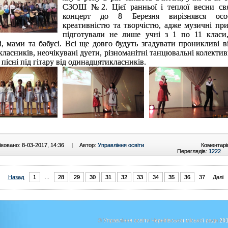
СЗОШ №2. Цієї ранньої і теплої весни св
концерт до 8 Березня вирізнявся осо
креативністю та творчістю, адже музичні при
підготували не лише учні з 1 по 11 класи,
і, мами та бабусі. Всі ще довго будуть згадувати проникливі в
ласників, неочікувані дуети, різноманітні танцювальні колектив
 пісні під гітару від одинадцятикласників.
ковано: 8-03-2017, 14:36
|
Автор:
Управління освіти
Коментарі
Переглядів:
1222
Назад
1
...
28
29
30
31
32
33
34
35
36
37
Далі
© Управління освіти Чернігівської міської ради
201