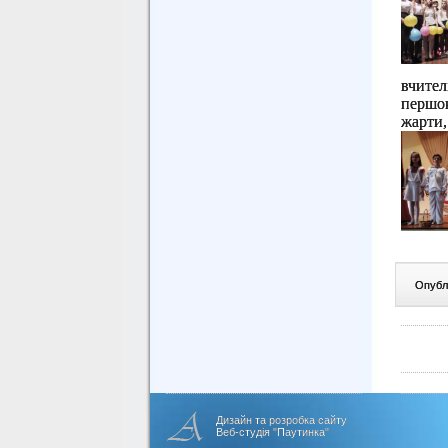
вчител
першок
жарти,
Опублі
Дизайн та розробка сайту
Веб-студія "Паутинка"