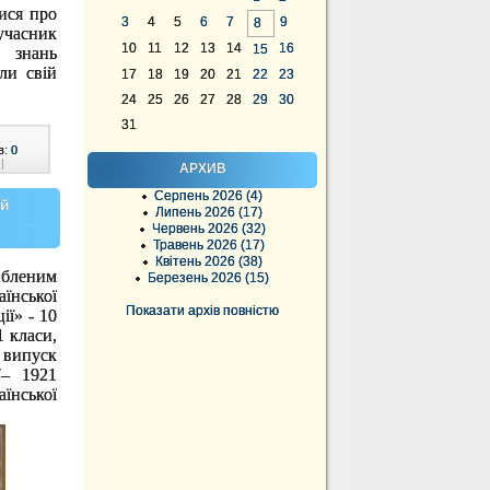
ися про
3
4
5
6
7
9
8
учасник
10
11
12
13
14
16
15
х знань
ли свій
17
18
19
20
21
22
23
24
25
26
27
28
29
30
31
в:
0
|
АРХИВ
Серпень 2026 (4)
ій
Липень 2026 (17)
Червень 2026 (32)
Травень 2026 (17)
Квітень 2026 (38)
ибленим
Березень 2026 (15)
їнської
Показати архів повністю
ії» - 10
1 класи,
 в
ипуск
7– 1921
їнської