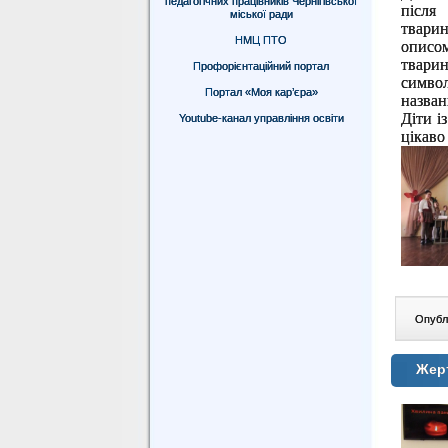
педагогічних працівників Чернігівської
після
міської ради
тварин
НМЦ ПТО
описо
тварин
Профорієнтаційний портал
симво
Портал «Моя кар’єра»
назван
Діти і
Youtube-канал управління освіти
цікаво
Опублі
Жерт