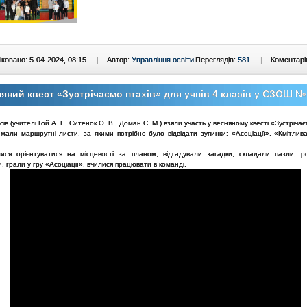
ковано: 5-04-2024, 08:15
|
Автор:
Управління освіти
Переглядів:
581
|
Коментарі
яний квест «Зустрічаємо птахів» для учнів 4 класів у СЗОШ №
асів (учителі Гой А. Г., Ситенок О. В., Доман С. М.) взяли участь у весняному квесті «Зустрічає
имали маршрутні листи, за якими потрібно було відвідати зупинки: «Асоціації», «Кмітлив
лися орієнтуватися на місцевості за планом, відгадували загадки, складали пазли, р
, грали у гру «Асоціації», вчилися працювати в команді.