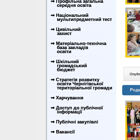
⇒ Профільна загальна
середня освіта
⇒ Національний
мультипредметний тест
⇒ Цивільний
захист
⇒ Матеріально-технічна
база закладів
освіти
⇒ Шкільний
громадський
бюджет
Опублі
⇒ Стратегія розвитку
освіти Чернігівської
територіальної громади
Роди
⇒ Харчування
⇒ Доступ до публічної
інформації
⇒ Публічні закупівлі
⇒ Вакансії