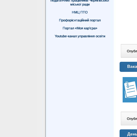
педагогічних працівників Чернігівської
міської ради
НМЦ ПТО
Профорієнтаційний портал
Портал «Моя кар’єра»
Youtube-канал управління освіти
Опублі
Вака
Опублі
Ден