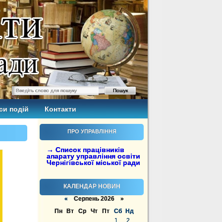
си подій
Контакти
ПРО УПРАВЛІННЯ
→ Список працівників
апарату управління освіти
Чернігівської міської ради
КАЛЕНДАР НОВИН
«
Серпень 2026 »
Пн
Вт
Ср
Чт
Пт
Сб
Нд
1
2