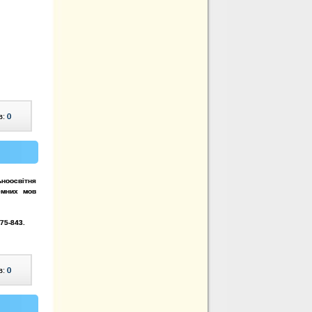
в:
0
ноосвітня
емних мов
675-843.
в:
0