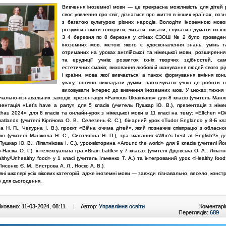
Вивчення іноземної мови — це прекрасна можливість для дітей
своє уявлення про світ, дізнатися про життя в інших країнах, по
з багатою культурою різних народів. Володіти іноземною мов
розуміти і вміти говорити, читати, писати, слухати і думати по-ін
З 4 березня по 8 березня у стінах СЗОШ № 2 було проведен
іноземних мов, метою якого є удосконалення знань, умінь т
отриманих на уроках англійської та німецької мови, розширення 
та ерудиції учнів; розвиток їхніх творчих здібностей, само
естетичних смаків; виховання любові й шанування людей свого рі
і країни, мова якої вивчається, а також формування вміння кон
увагу, логічно викладати думки, заохочувати учнів до роботи 
виховувати інтерес до вивчення іноземних мов. У межах тижня
чально-пізнавальних заходів: презентація «Famous Ukrainians» для 8 класів (учитель Манж
езентація «Let's have a party» для 5 класів (учитель Пушкар Ю. В.), презентація з німе
au 2024» для 8 класів та онлайн-урок з німецької мови в 11 класі на тему: «Elfchen «Di
atland» (учителі Кірпічова О. В., Селезень Є. С.), бінарний урок «Tudor England» у 8-Б кла
на Н. П., Чепурна І. В.), проєкт «Війна очима дітей», який позначив співпрацю з обласн
ою (учителі Манжола Н. С., Сисолятіна Н. П.), гра-змагання «Who's best at English?» дл
Пушкар Ю. В., Ліпатнікова І. С.), урок-вікторина «Around the world» для 9 класів (учителі Йов
Насіка О. Г.), інтелектуальна гра «Brain battle» у 7 класах (учителі Дідовська О. А., Ліпатнік
lthy/Unhealthy food» у 1 класі (учитель Ільченко Т. А.) та інтегрований урок «Healthy food
Лисенко Є. М., Бистрова А. Л., Носко А. В.).
яні школярі усіх вікових категорій, адже іноземні мови — завжди пізнавально, весело, конст
 для сьогодення.
ковано: 11-03-2024, 08:11
|
Автор:
Управління освіти
Коментарі
Переглядів:
689