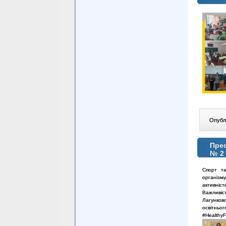
Опублі
Прес
№ 2
Спорт та
організм
активніс
Важливіс
Лагунков
освітньог
#Healthy