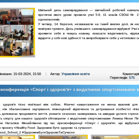
Шкільний день самоврядування — звичайний робочий навчаль
протягом якого уроки провели учні 5-9, 11 класів СЗОШ № 2
однокласників.
У четвер, 14 березня, незважаючи на такий виклик долі, як не
повітряні тривоги, День учнівського самоврядування відбувся! Учні
проявити себе в чомусь новому, показати ініціативність, відпов
відкрити у собі нові здібності та випробовувати себе у нетипових 
ковано: 15-03-2024, 15:50
|
Автор:
Управління освіти
Коментарі
Переглядів:
575
конференція «Спорт і здоров'я» з видатними спортсменками
 здоров'я тісно пов'язані між собою. Фізичні навантаження не менш важливі для
у, ніж збалансоване харчування, повноцінний відпочинок та дотримання особистої гігіє
ть допомагає продовжити життя, уникати сезонних захворювань та швидше долати стреси
ть спорту для нашого здоров'я обговорили з видатними спортсменками Лемеш Ніною Пе
ою Наталією Михайлівною під час пресконференції «Спорт і здоров'я», що відбула
о проєкту «Healthy Food: Здоровим бути здорово та сучасно».
Food_School_2 #ЗдоровимБутиЗдоровоТаСучасно