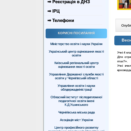
⇒ Реєстрація в ДНЗ
⇒ ІРЦ
⇒ Телефони
Опублі
КОРИСНІ ПОСИЛАННЯ
Весн
Міністерство освіти і науки України
Український центр оцінювання якості
Учні 4 кл
освіти
Діти отр
птах?».
Київський регіональний центр
Учні вчи
оцінювання якості освіти
кросворди
Управління Державної служби якості
освіти у Чернігівській області
Управління освіти і науки
облдержадміністрації
Обласний інститут післядипломної
педагогічної освіти імені
К.Д.Ушинського
Чернігівська міська рада
Асоціація міст України
Центр професійного розвитку