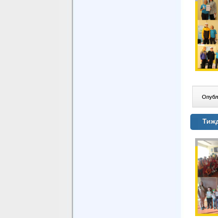
Опублі
Тиж