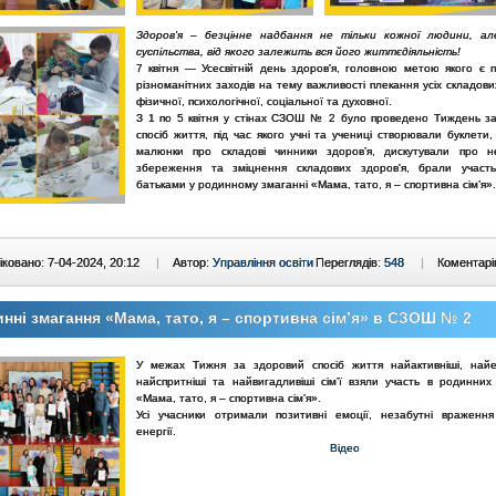
Здоров'я – безцінне надбання не тільки кожної людини, ал
суспільства, від якого залежить вся його життєдіяльність!
7 квітня — Усесвітній день здоров'я, головною метою якого є 
різноманітних заходів на тему важливості плекання усіх складови
фізичної, психологічної, соціальної та духовної.
З 1 по 5 квітня у стінах СЗОШ № 2 було проведено Тиждень з
спосіб життя, під час якого учні та учениці створювали буклети
малюнки про складові чинники здоровʼя, дискутували про не
збереження та зміцнення складових здоров'я, брали участ
батьками у родинному змаганні «Мама, тато, я – спортивна сімʼя
ковано: 7-04-2024, 20:12
|
Автор:
Управління освіти
Переглядів:
548
|
Коментарі
нні змагання «Мама, тато, я – спортивна сімʼя» в СЗОШ № 2
У межах Тижня за здоровий спосіб життя найактивніші, найен
найспритніші та найвигадливіші сімʼї взяли участь в родинних
«Мама, тато, я – спортивна сімʼя».
Усі учасники отримали позитивні емоції, незабутні враженн
енергії.
Відео