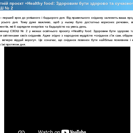
тній проєкт «Healthy food: Здоровим бути здорово та сучасно
Ш № 2
– перший крок до успішного і бадьорого дня. Від правильного сніданку залежить ваша про
 усього дня. Тому дуже важливо, щоб у ньому було достатньо корисних речовин, ві
ентів, які б зарядили енергією та бадьорістю на увесь день.
учениці СЗОШ № 2 у межах освітнього проєкту «Healthy food: Здоровим бути здорово т
я світлинами своїх сніданків. Адже згідно з народною мудрістю «сніданок з’їж сам, обідом
а вечерю віддай ворогу». Це означає, що сніданок повинен бути найбільш поживним і 
їжі протягом дня.