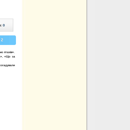
в:
0
 2
мо птахів».
а», «Що за
озгадували