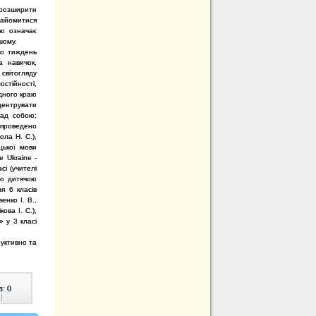
 розширити
знайомитися
ою означає
шому.
о тиждень
а навичок,
світогляду
стійності,
дного краю
центрувати
над собою;
 проведено
ола Н. С.),
цької мови
e Ukraine -
сі (учителі
ою дитячою
я 6 класів
енко І. В.,
ова І. С.),
» у 3 класі
руктивно та
в:
0
|