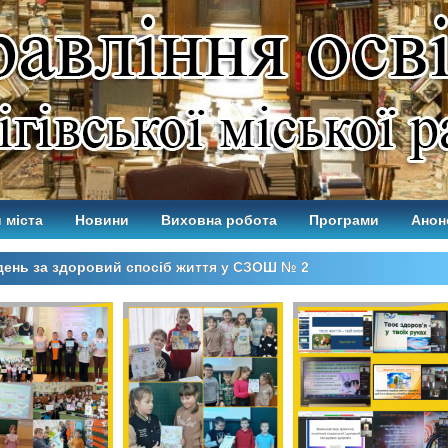
 міста
Новини
Виховна робота
Програми
Анон
ень за здоровий спосіб життя у СЗОШ № 2