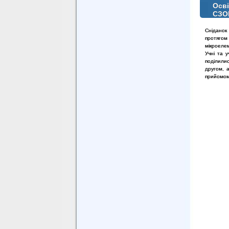
Осві
СЗО
Сніданок 
протягом
мікроелем
Учні та 
поділилис
другом, 
прийомом 