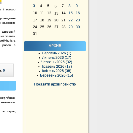
3
4
5
7
8
9
6
е і всього
10
11
12
14
15
16
13
проведення
17
18
19
20
21
22
23
х здоров'я:
24
25
26
27
28
29
30
а здоровий
31
, малювали
обхідність
ь разом з
АРХИВ
».
Серпень 2026 (1)
Липень 2026 (17)
Червень 2026 (32)
Травень 2026 (17)
в:
0
Квітень 2026 (38)
Березень 2026 (15)
Показати архів повністю
ергійніші,
 змаганнях
я та заряд