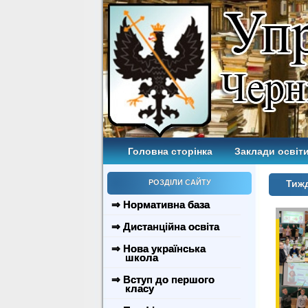
Головна сторінка
Заклади освіти
РОЗДІЛИ САЙТУ
Тижд
⇒ Нормативна база
⇒ Дистанційна освіта
⇒ Нова українська
школа
⇒ Вступ до першого
класу