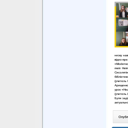
низку нав
відео-пр
«Modensch
mein Heim
Сисоляті
бібліотек
(учитель 
Арищенко-
урок «Hea
(учитель 
Були заді
актуально
Опублі