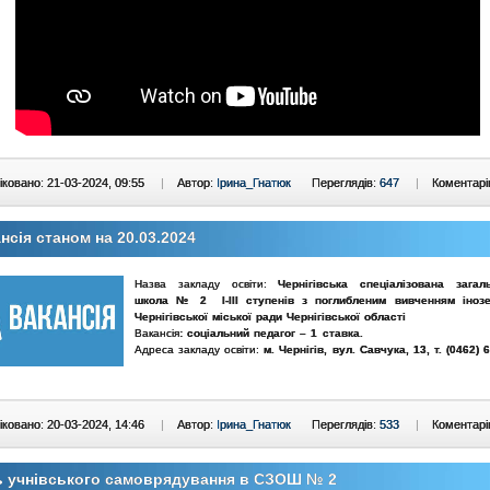
ковано: 21-03-2024, 09:55
|
Автор:
Ірина_Гнатюк
Переглядів:
647
|
Коментарі
нсія станом на 20.03.2024
Назва закладу освіти:
Чернігівська спеціалізована загаль
школа № 2 І-ІІІ ступенів з поглибленим вивченням іноз
Чернігівської міської ради Чернігівської області
Вакансія
: соціальний педагог
– 1 ставка.
Адреса закладу освіти:
м. Чернігів, вул. Савчука, 13, т. (0462) 
ковано: 20-03-2024, 14:46
|
Автор:
Ірина_Гнатюк
Переглядів:
533
|
Коментарі
ь учнівського самоврядування в СЗОШ № 2