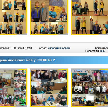
ковано: 15-03-2024, 14:43
|
Автор:
Управління освіти
Коментарі
Переглядів:
865
день іноземних мов у СЗОШ № 2