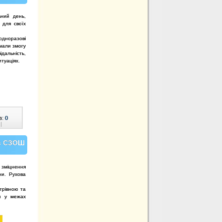
ний день,
 для своїх
одноразові
 мали змогу
ідальність,
ситуаціях.
в:
0
|
 в СЗОШ
 зміцнення
ни. Рухова
.
трівною та
ся у межах