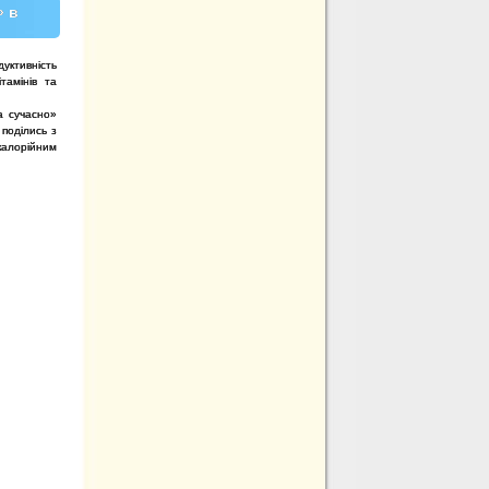
» в
дуктивність
тамінів та
а сучасно»
 поділись з
калорійним