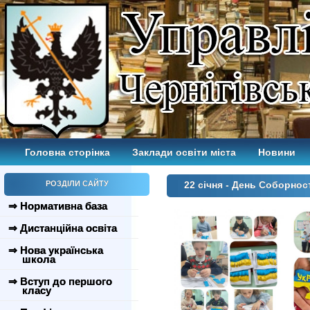
Головна сторінка
Заклади освіти міста
Новини
РОЗДІЛИ САЙТУ
22 січня - День Соборнос
⇒ Нормативна база
⇒ Дистанційна освіта
⇒ Нова українська
школа
⇒ Вступ до першого
класу