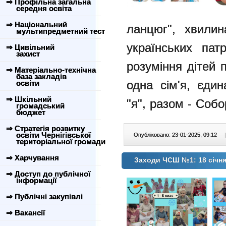
⇒ Профільна загальна
середня освіта
⇒ Національний
ланцюг", хвилин
мультипредметний тест
українських пат
⇒ Цивільний
захист
розуміння дітей 
⇒ Матеріально-технічна
база закладів
одна сім'я, єди
освіти
⇒ Шкільний
"я", разом - Собо
громадський
бюджет
⇒ Стратегія розвитку
освіти Чернігівської
Опубліковано: 23-01-2025, 09:12
|
територіальної громади
⇒ Харчування
Заходи ЧСШ №1: 18 січня 
⇒ Доступ до публічної
інформації
⇒ Публічні закупівлі
⇒ Вакансії