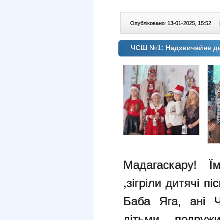
Опубліковано: 13-01-2025, 15:52
|
ЧСШ №1: Надзвичайне д
Мадагаскару! Ї
,зігріли дитячі пі
Баба Яга, ані Ч
дітьми, подру