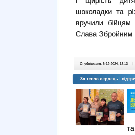
і щирість дитя
шоколадки та рі
вручили бійцям
Слава Збройним 
Опубліковано: 6-12-2024, 13:13
|
За тепло сердець і підт
та