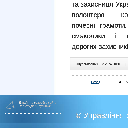
та захисниця
Укр
волонтера к
почесні
грамоти
смаколики і 
дорогих
захисник
Опубліковано: 6-12-2024, 10:46
|
Назад
1
...
4
5
Дизайн та розробка сайту
Веб-студія "Паутинка"
© Управління о