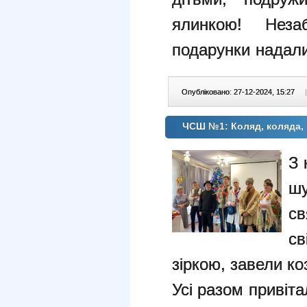
ялинкою! Нез
подарун
ки надал
Опубліковано: 27-12-2024, 15:27
|
ЧСШ №1: Коляд, коляда, к
З 
шу
с
св
зіркою, завели ко
Усі разом привіт