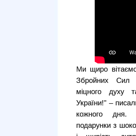
Ми щиро вітаємо
Збройних Сил У
міцного духу 
України!" – писал
кожного дня. У
подарунки з шок