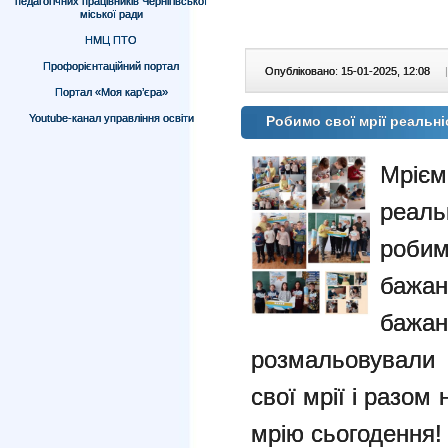
педагогічних працівників Чернігівської
міської ради
НМЦ ПТО
Профорієнтаційний портал
Опубліковано: 15-01-2025, 12:08
|
Портал «Моя кар’єра»
Youtube-канал управління освіти
Робимо свої мрії реальн
Мрі
реал
роби
бажан
бажа
розмальовували 
свої мрії і разо
мрію сьогодення!