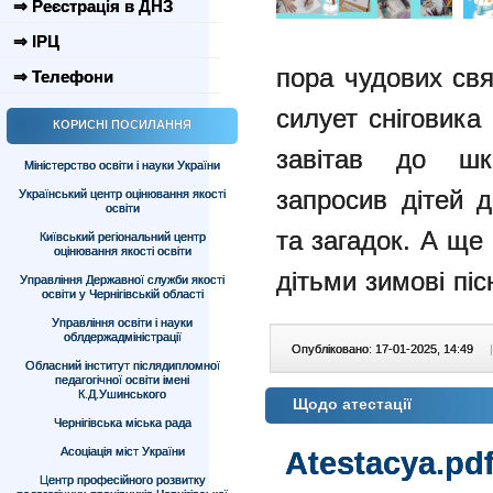
⇒ Реєстрація в ДНЗ
⇒ ІРЦ
пора чудових свя
⇒ Телефони
силует сніговика
КОРИСНІ ПОСИЛАННЯ
завітав до шко
Міністерство освіти і науки України
запросив дітей 
Український центр оцінювання якості
освіти
та загадок. А ще 
Київський регіональний центр
оцінювання якості освіти
дітьми зимові пісн
Управління Державної служби якості
освіти у Чернігівській області
Управління освіти і науки
облдержадміністрації
Опубліковано: 17-01-2025, 14:49
|
Обласний інститут післядипломної
педагогічної освіти імені
К.Д.Ушинського
Щодо атестації
Чернігівська міська рада
Асоціація міст України
Atestacya.pd
Центр професійного розвитку