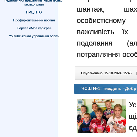
педагогічних працівників Чернігівської
міської ради
шантаж,
ша
НМЦ ПТО
особистісному 
Профорієнтаційний портал
Портал «Моя кар’єра»
важливість їх
Youtube-канал управління освіти
подолання (
потрапляння
особ
Опубліковано: 15-10-2024, 15:45
|
ЧСШ №1: тиждень «Добр
Ус
щ
єд