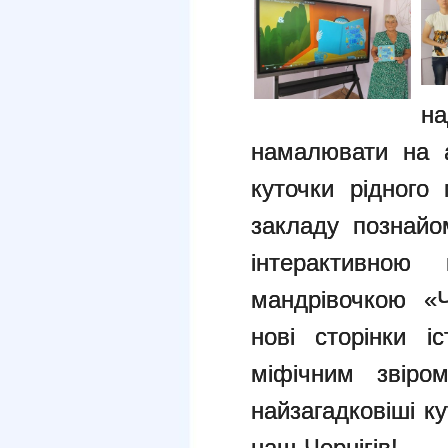
н
намалювати на а
куточки рідного
закладу познайо
інтерактивною 
мандрівочкою «Ч
нові сторінки і
міфічним звіро
найзагадковіші к
наш Чернігів!