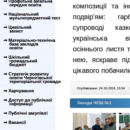
⇒ Профільна загальна
композиції та і
середня освіта
⇒ Національний
подвір'ям: г
мультипредметний тест
супроводі казк
⇒ Цивільний
захист
українська 
⇒ Матеріально-технічна
база закладів
осіннього листя 
освіти
⇒ Шкільний
нею, яскраве пі
громадський
бюджет
цікавого побачил
⇒ Стратегія розвитку
освіти Чернігівської
територіальної громади
Опубліковано: 24-10-2024, 15:54
|
⇒ Харчування
⇒ Доступ до публічної
Заходи ЧСШ №1
інформації
⇒ Публічні закупівлі
⇒ Вакансії