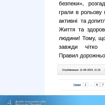
безпеки», розга
грали в рольову 
активні та допитл
Життя та здоров
людини! Тому, що
завжди чітко д
Правил дорожньог
Опубліковано: 11-09-2024, 11:19
|
Назад
1
...
6
7
Дизайн та розробка сайту
Веб-студія "Паутинка"