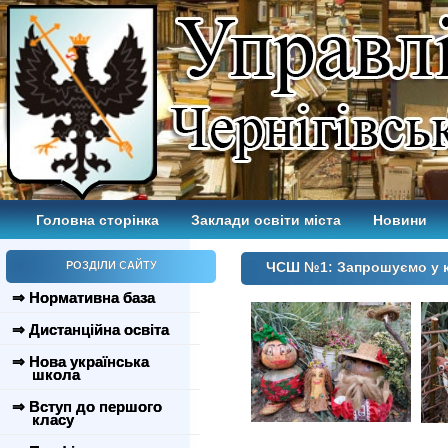
Головна сторінка
Заклади освіти міста
Новини
РОЗДІЛИ САЙТУ
ЧСШ №1: Запрошуємо у ка
⇒ Нормативна база
⇒ Дистанційна освіта
⇒ Нова українська
школа
⇒ Вступ до першого
класу