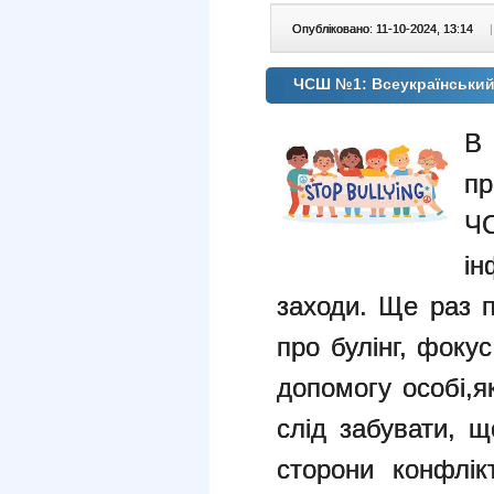
Опубліковано: 11-10-2024, 13:14
|
ЧСШ №1: Всеукраїнський
В 
пр
ін
заходи.
Ще раз п
про булінг, фоку
допомогу
особі,
слід забувати, 
сторони конфлік