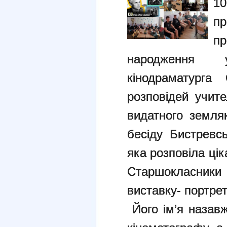
1
п
п
народження ук
кінодраматурга
розповідей учите
видатного земля
бесіду Бистревс
яка розповіла ці
Старшокласник
виставку- портре
Його ім’я назавж