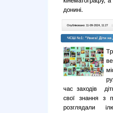
кінематографу, а
донині.
Опубліковано: 11-09-2024, 11:27
|
ЧСШ №1: "Увага! Діти на 
Тр
в
м
ру
час заходів діт
свої знання з п
розглядали іл