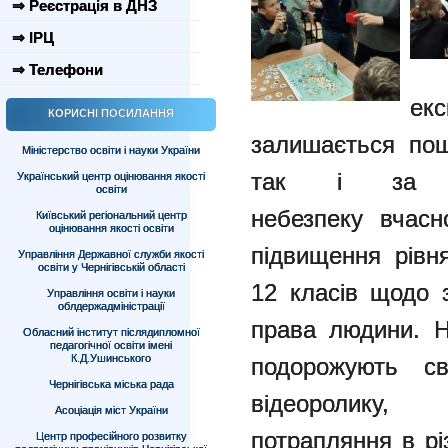
⇒ Реєстрація в ДНЗ
⇒ ІРЦ
⇒ Телефони
е
КОРИСНІ ПОСИЛАННЯ
залишається
по
Міністерство освіти і науки України
так і за ї
Український центр оцінювання якості
освіти
небезпеку
вчасн
Київський регіональний центр
оцінювання якості освіти
підвищення рівн
Управління Державної служби якості
освіти у Чернігівській області
12 класів щодо 
Управління освіти і науки
облдержадміністрації
права людини. 
Обласний інститут післядипломної
педагогічної освіти імені
К.Д.Ушинського
подорожують св
Чернігівська міська рада
відеоролик
Асоціація міст України
потрапляння в рі
Центр професійного розвитку