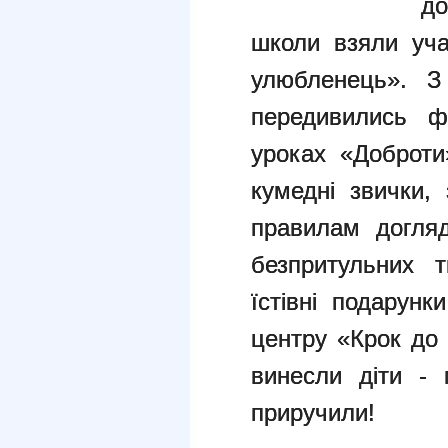
д
школи взяли уч
улюбленець». З
передивились 
уроках «Доброти
кумедні
звички, 
правилам догля
безпритульних 
їстівні подарунк
центру «Крок до
винесли діти - 
приручили!