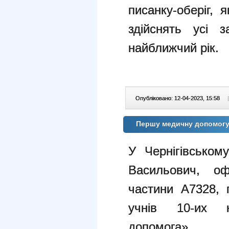
писанку-оберіг, 
здійснять усі 
найближчий рік.
Опубліковано: 12-04-2023, 15:58
|
Першу медичну допомогу 
У Чернігівськом
Васильович, оф
частини А7328, 
учнів 10-их 
допомога».