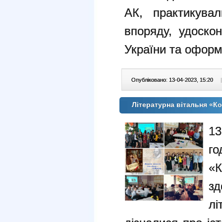
АК, практикува
впоряду, удоскон
України та оформ
Опубліковано: 13-04-2023, 15:20
|
Літературна вітальня «Ко
13
г
«
зд
л