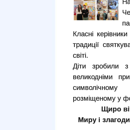
Н
Ч
па
Класні керівники
традиції святкув
світі.
Діти зробили з
великодніми при
символічному
розміщеному у ф
Щиро ві
М
иру і злагод