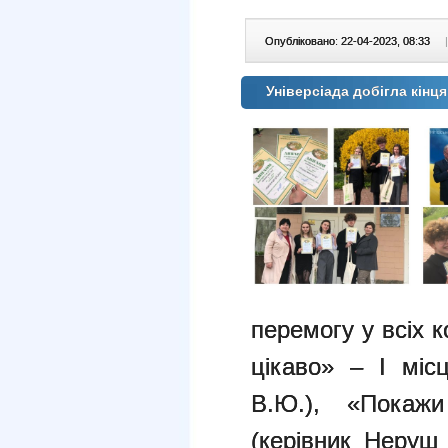
Опубліковано: 22-04-2023, 08:33
|
Універсіада добігла кінця
перемогу у всіх 
цікаво» – І міс
В.Ю.), «Покаж
(керівник Неруш