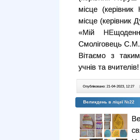
місце (керівник
місце (керівник 
«Мій НЕщоденн
Смоліговець С.М.
Вітаємо з таки
учнів та вчителів!
Опубліковано: 21-04-2023, 12:27
|
Великдень в ліцеї №22
Ве
св