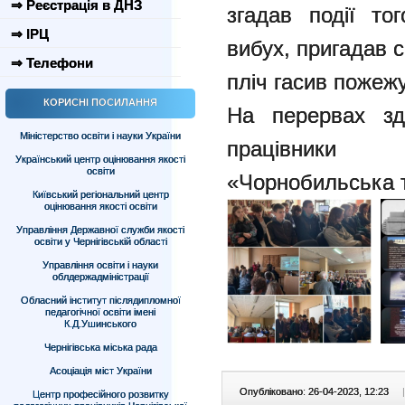
⇒ Реєстрація в ДНЗ
згадав події то
⇒ ІРЦ
вибух, пригадав с
⇒ Телефони
пліч гасив пожежу
КОРИСНІ ПОСИЛАННЯ
На перервах здо
Міністерство освіти і науки України
працівники 
Український центр оцінювання якості
освіти
«Чорнобильська т
Київський регіональний центр
оцінювання якості освіти
Управління Державної служби якості
освіти у Чернігівській області
Управління освіти і науки
облдержадміністрації
Обласний інститут післядипломної
педагогічної освіти імені
К.Д.Ушинського
Чернігівська міська рада
Асоціація міст України
Опубліковано: 26-04-2023, 12:23
|
Центр професійного розвитку