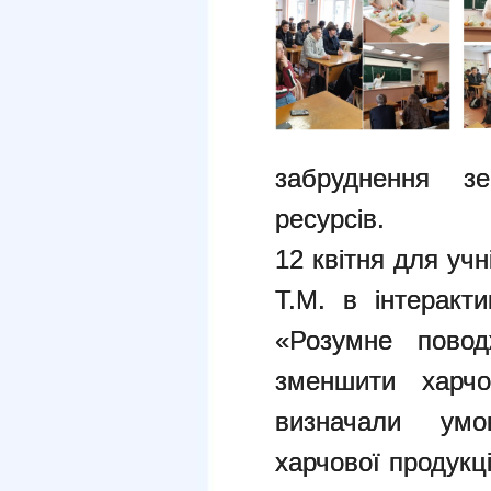
забруднення з
ресурсів.
12 квітня для уч
Т.М. в інтеракт
«Розумне повод
зменшити харчо
визначали умо
харчової продукц