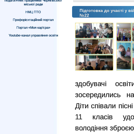
педагогічних працівників Чернігівської
міської ради
Підготовка до участі у ві
НМЦ ПТО
№22
Профорієнтаційний портал
Портал «Моя кар’єра»
Youtube-канал управління освіти
здобувачі осві
зосередились на
Діти співали пісн
11 класів удо
володіння зброєю