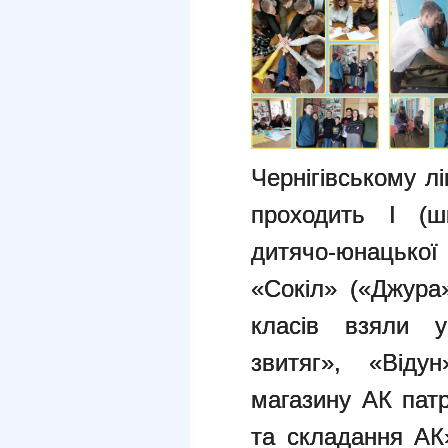
Чернігівському л
проходить І (шк
дитячо-юнацької
«Сокіл» («Джура»
класів взяли у
звитяг», «Віду
магазину АК пат
та складання АК