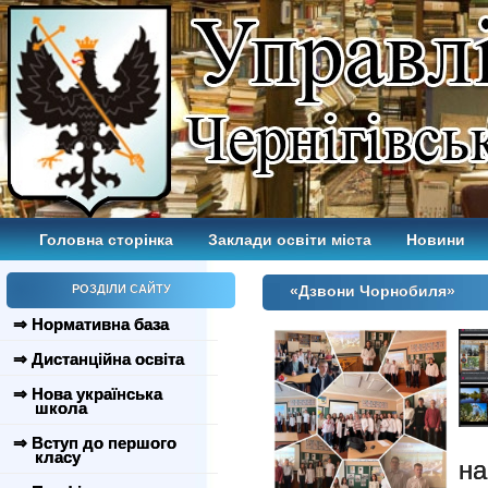
Головна сторінка
Заклади освіти міста
Новини
РОЗДІЛИ САЙТУ
«Дзвони Чорнобиля»
⇒ Нормативна база
⇒ Дистанційна освіта
⇒ Нова українська
школа
⇒ Вступ до першого
класу
н