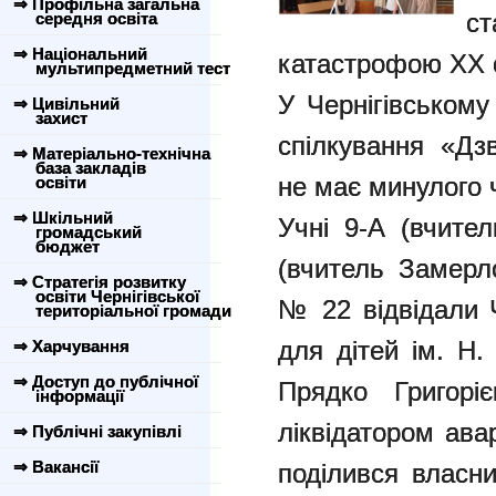
⇒ Профільна загальна
ст
середня освіта
⇒ Національний
катастрофою ХХ 
мультипредметний тест
У Чернігівськом
⇒ Цивільний
захист
спілкування «Дз
⇒ Матеріально-технічна
база закладів
не має минулого 
освіти
⇒ Шкільний
Учні 9-А (вчител
громадський
бюджет
(вчитель Замерло
⇒ Стратегія розвитку
освіти Чернігівської
№ 22 відвідали Ч
територіальної громади
для дітей ім. Н.
⇒ Харчування
⇒ Доступ до публічної
Прядко Григорі
інформації
ліквідатором ава
⇒ Публічні закупівлі
⇒ Вакансії
поділився власни