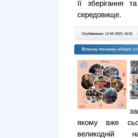
її зберігання т
середовище.
Опубліковано: 12-04-2023, 16:52
|
Власну писанку-оберіг 
за
якому вже сьог
великодній н