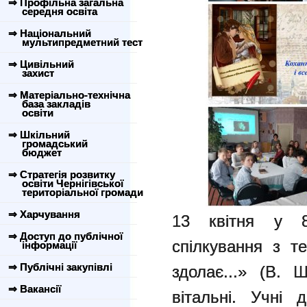
⇒ Профільна загальна
середня освіта
⇒ Національний
мультипредметний тест
⇒ Цивільний
захист
⇒ Матеріально-технічна
база закладів
освіти
⇒ Шкільний
громадський
бюджет
⇒ Стратегія розвитку
освіти Чернігівської
територіальної громади
⇒ Харчування
13 квітня у 8
⇒ Доступ до публічної
спілкування з т
інформації
⇒ Публічні закупівлі
здолає...» (В. 
⇒ Вакансії
вітальні. Учні 