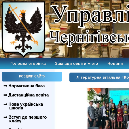
Головна сторінка
Заклади освіти міста
Новини
РОЗДІЛИ САЙТУ
Літературна вітальня «Ко
⇒ Нормативна база
⇒ Дистанційна освіта
⇒ Нова українська
школа
⇒ Вступ до першого
класу