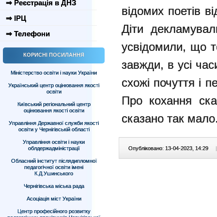
⇒ Реєстрація в ДНЗ
відомих поетів в
⇒ ІРЦ
Діти декламувал
⇒ Телефони
усвідомили, що 
КОРИСНІ ПОСИЛАННЯ
завжди, в усі часи
Міністерство освіти і науки України
схожі почуття і 
Український центр оцінювання якості
освіти
Про кохання ска
Київський регіональний центр
оцінювання якості освіти
сказано так мало.
Управління Державної служби якості
освіти у Чернігівській області
Управління освіти і науки
облдержадміністрації
Опубліковано: 13-04-2023, 14:29
|
Обласний інститут післядипломної
педагогічної освіти імені
К.Д.Ушинського
Чернігівська міська рада
Асоціація міст України
Центр професійного розвитку