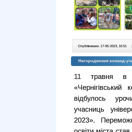
Опубліковано: 17-05-2023, 16:51
|
Нагородження команд-уч
11 травня в Н
«Чернігівський 
відбулось уроч
учасниць уніве
2023». Перемож
освіти міста став