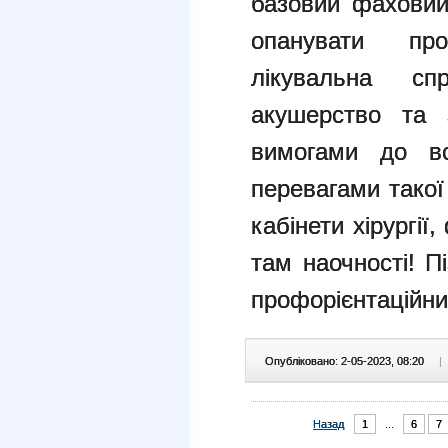
базовий фаховий
опанувати пр
лікувальна сп
акушерство та 
вимогами до вс
перевагами такої
кабінети хірургії,
там наочності! П
профорієнтаційни
Опубліковано: 2-05-2023, 08:20
|
Назад
1
...
6
7