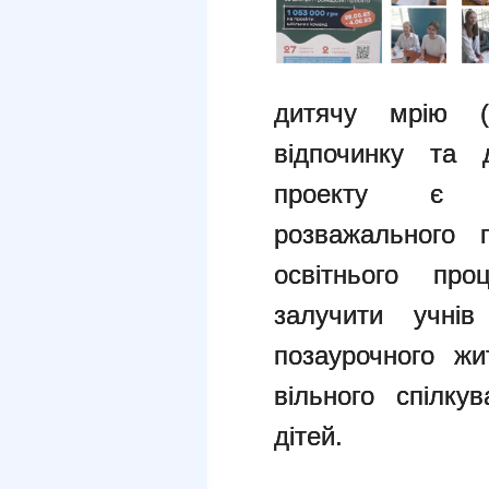
дитячу мрію (L
відпочинку та 
проекту є с
розважального 
освітнього пр
залучити учнів
позаурочного жи
вільного спілку
дітей.