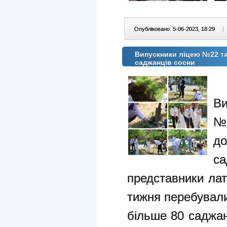
Опубліковано: 5-06-2023, 18:29
|
Випускники ліцею №22 т
саджанців сосни
Ви
№1
д
са
представники латв
тижня перебували
більше 80 саджан