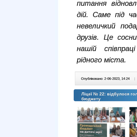
питання відновл
дій. Саме під ч
невеличкий пода
друзів. Це сосн
нашій співпрац
рідного міста.
Опубліковано: 2-06-2023, 14:24
|
Ліцеї № 22: відбулося г
бюджету