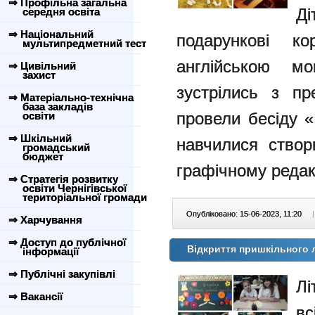
⇒ Профільна загальна
Д
середня освіта
⇒ Національний
подарункові ко
мультипредметний тест
англійською м
⇒ Цивільний
захист
зустрілись з пре
⇒ Матеріально-технічна
база закладів
провели бесіду «
освіти
⇒ Шкільний
навчилися створ
громадський
бюджет
графічному редак
⇒ Стратегія розвитку
освіти Чернігівської
територіальної громади
Опубліковано: 15-06-2023, 11:20
|
⇒ Харчування
⇒ Доступ до публічної
Відкриття пришкільного л
інформації
⇒ Публічні закупівлі
Лі
⇒ Вакансії
в