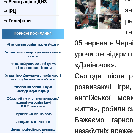
⇒ Реєстрація в ДНЗ
з
⇒ ІРЦ
ра
⇒ Телефони
та
КОРИСНІ ПОСИЛАННЯ
05 червня в Черн
Міністерство освіти і науки України
урочисте відкрит
Український центр оцінювання якості
освіти
«Дзвіночок».
Київський регіональний центр
оцінювання якості освіти
Сьогодні після 
Управління Державної служби якості
освіти у Чернігівській області
розвиваючі ігр
Управління освіти і науки
облдержадміністрації
англійської мо
Обласний інститут післядипломної
педагогічної освіти імені
К.Д.Ушинського
життя», робили с
Чернігівська міська рада
Бажаємо гарног
Асоціація міст України
незабутніх враже
Центр професійного розвитку