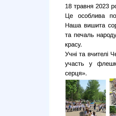
18 травня 2023 р
Це особлива под
Наша вишита соро
та печаль народу
красу.
Учні та вчителі 
участь у флешм
серця».