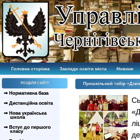
Головна сторінка
Заклади освіти міста
Новини
РОЗДІЛИ САЙТУ
Пришкільний табір «Дзві
⇒ Нормативна база
Сь
⇒ Дистанційна освіта
«Д
⇒ Нова українська
школа
л
⇒ Вступ до першого
класу
де