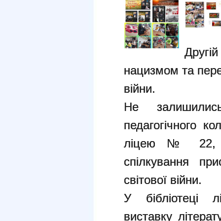
Другі
нацизмом та перем
війни.
Не залишилис
педагогічного ко
ліцею № 22, 
спілкування при
світової війни.
У бібліотеці 
виставку літерат