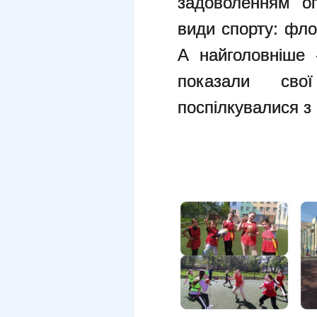
задоволенням оп
види спорту: флор
А найголовніше 
показали сво
поспілкувалися з