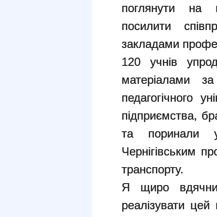
поглянути на п
посилити спів
закладами профес
120 учнів упро
матеріалами з
педагогічного ун
підприємства, бр
та поринали 
Чернігівським пр
транспорту.
Я щиро вдячни
реалізувати цей