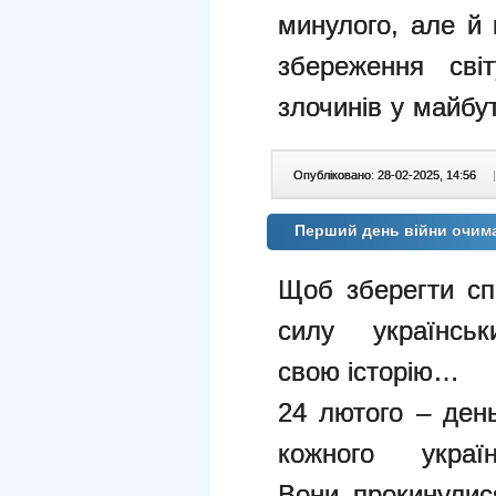
минулого, але й 
збереження сві
злочинів у майбу
Опубліковано: 28-02-2025, 14:56
|
Перший день війни очима 
Щоб зберегти сп
силу українсь
свою
історію…
24 лютого – ден
кожного укра
Вони
прокинулис