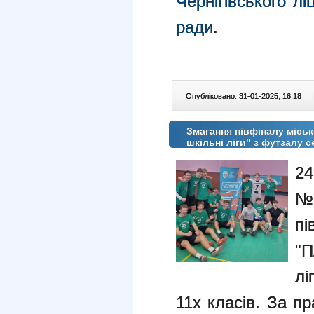
Чернігівського л
ради
.
Опубліковано: 31-01-2025, 16:18
|
Змагання півфіналу міськ
шкільні ліги" з футзалу с
24
№
пі
"П
лі
11х класів. За п