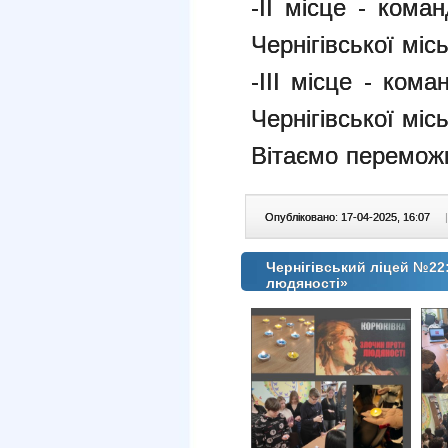
-ІІ місце -
кома
Чернігівської міс
-ІІІ місце -
коман
Чернігівської міс
Вітаємо переможц
Опубліковано: 17-04-2025, 16:07
|
Чернігівський ліцей №22:
людяності»