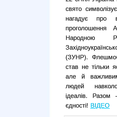
свято символізує
нагадує про 
проголошення А
Народною Р
Західноукраїнс
(ЗУНР).
Флешмоб
став не тільки 
але й важливи
людей навкол
ідеалів.
Разом -
єдності!
ВІДЕО