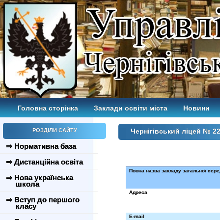
Головна сторінка
Заклади освіти міста
Новини
РОЗДІЛИ САЙТУ
Чернігівський ліцей № 22
⇒ Нормативна база
⇒ Дистанційна освіта
Повна назва закладу загальної сере
⇒ Нова українська
школа
Адреса
⇒ Вступ до першого
класу
E
-
mail