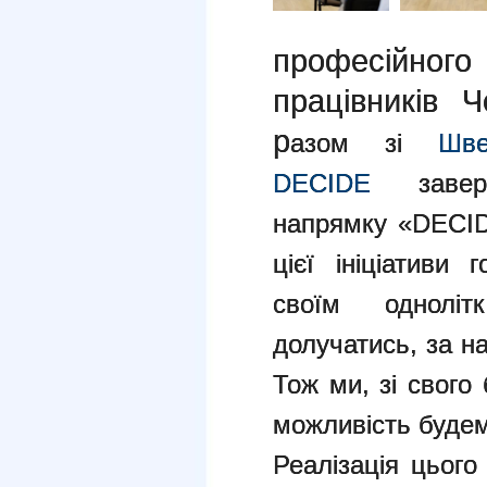
професійного
працівників Ч
р
азом зі
Шве
DECIDE
заверш
напрямку «DECID
цієї ініціативи
своїм однолі
долучатись, за на
Тож ми, зі свого
можливість буде
Реалізація цього