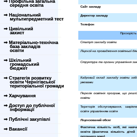
⇒ Профільна загальна
середня освіта
Сайт закладу
⇒ Національний
Директор закладу
мультипредметний тест
Телефон
⇒ Цивільний
захист
Прозорість 
⇒ Матеріально-технічна
Статут закладу освіти
база закладів
освіти
Ліцензії на провадження освітньої ді
⇒ Шкільний
Структура та органи управління зак
громадський
бюджет
⇒ Стратегія розвитку
Кадровий склад закладу освіти згід
освіти Чернігівської
умовами
територіальної громади
Перелік освітніх програм, що реалі
⇒ Харчування
освіти
⇒ Доступ до публічної
Територія обслуговування, закріп
інформації
освіти управлінням освіти
⇒ Публічні закупівлі
Ліцензований обсяг
Фактична кількість осіб, які нав
⇒ Вакансії
освіти (фактична кількість дітей
поточного року)