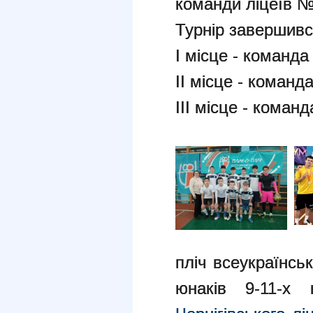
команди ліцеїв 
Турнір завершивс
І місце - команд
ІІ місце - команд
ІІІ місце - коман
пліч всеукраїнськ
юнаків 9-11-х