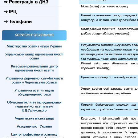
⇒ Реєстрація в ДНЗ
Мова (мови) освітнього процесу
⇒ ІРЦ
Наявність вакантних посад, порядок 
конкурсу на їх заміщення (у разі його
⇒ Телефони
Матеріально-технічне забезпеченн
(згідно з ліцензійними умовами)
КОРИСНІ ПОСИЛАННЯ
Результати моніторингу якості осві
Міністерство освіти і науки України
предметам та паралелям класів, у в
Український центр оцінювання якості
прізвища учнів та вчителів не вказу
освіти
і за травень поточного навчального 
Річний звіт про діяльність закл
Київський регіональний центр
керівника закладу)
оцінювання якості освіти
Правила прийому до закладу освіти
Управління Державної служби якості
освіти у Чернігівській області
Умови доступності закладу освіти д
Управління освіти і науки
особливими освітніми потребами
облдержадміністрації
Обласний інститут післядипломної
Перелік додаткових освітніх та 
педагогічної освіти імені
вартість, порядок надання та оплат
К.Д.Ушинського
Чернігівська міська рада
Кошторис і фінансовий звіт про
використання всіх отриманих кошті
Асоціація міст України
перелік товарів, робіт і послуг, отри
допомога, із зазначенням їх варт
Центр професійного розвитку
кошти, отримані з інших джерел