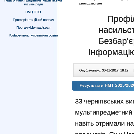
педагогічних працівників Чернігівської
законодавством
міської ради
НМЦ ПТО
Профіл
Профорієнтаційний портал
насильс
Портал «Моя кар’єра»
Youtube-канал управління освіти
Безбар'є
Інформацію
Опубліковано: 30-11-2017, 18:12
|
Результати НМТ 2025/202
33 чернігівських в
мультипредметний т
навіть отримали на