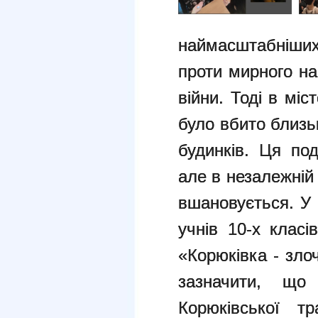
наймасштабніши
проти мирного на
війни. Тоді в міс
було вбито близь
будинків. Ця по
але в незалежній 
вшановується.
У 
учнів 10-х класі
«Корюківка - зло
зазначити, що
Корюківської т