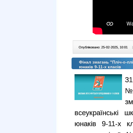
Опубліковано: 25-02-2025, 10:01
|
Фінал змагань "Пліч-о-плі
юнаків 9-11-х класів
31
№3
з
всеукраїнські ш
юнаків 9-11-х к