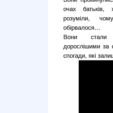
очах батьків,
розуміли,
чом
обірвалося…
Вони стали 
дорослішими за 
спогади,
які зал