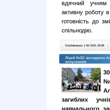
вдячний учням
активну роботу 
готовність до зм
спільнодію.
Опубліковано: 1-05-2025, 09:08
|
Ліцей №22: висаджено Але
випускників
30
№
А
загиблих учн
навчального за