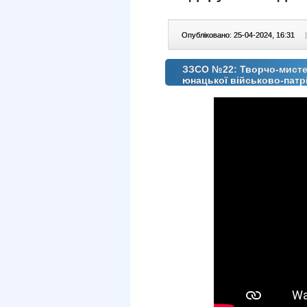
Опубліковано: 25-04-2024, 16:31
|
ЗЗСО №22: Творчо-мистец
юнацької військово-патрі