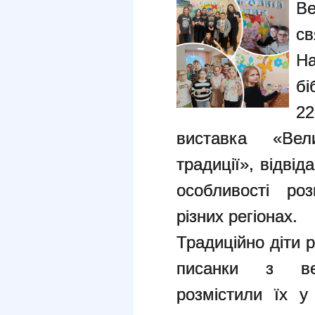
Ве
св
На
бі
2
виставка «Вел
традиції», відві
особливості ро
різних регіонах.
Традиційно діти 
писанки з ве
розмістили їх у