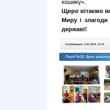
кошику».
Щиро вітаємо вс
М
иру і злагод
державі!
Опубліковано: 3-05-2024, 19:19
|
Ліцей №22: День цивільн