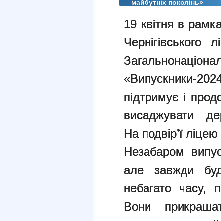
майбутніх поколінь»
19 квітня в рамка
Чернігівського
Загальнонаціона
«Випускники-2024
підтримує і прод
висаджувати де
На подвір’ї ліцею
Незабаром випус
але завжди буд
небагато часу, 
Вони прикраша