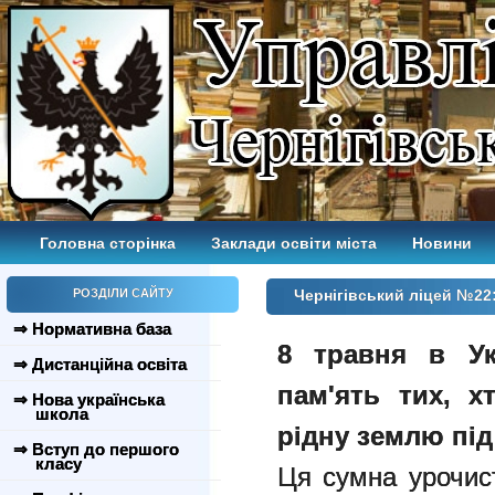
Головна сторінка
Заклади освіти міста
Новини
РОЗДІЛИ САЙТУ
Чернігівський ліцей №22:
⇒ Нормативна база
8 травня в Ук
⇒ Дистанційна освіта
пам'ять тих, х
⇒ Нова українська
школа
рідну землю під 
⇒ Вступ до першого
класу
Ця сумна урочис