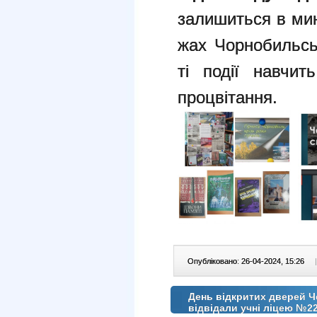
залишиться в мин
жах Чорнобильсь
ті події навчит
процвітання.
Опубліковано: 26-04-2024, 15:26
|
День відкритих дверей Ч
відвідали учні ліцею №2