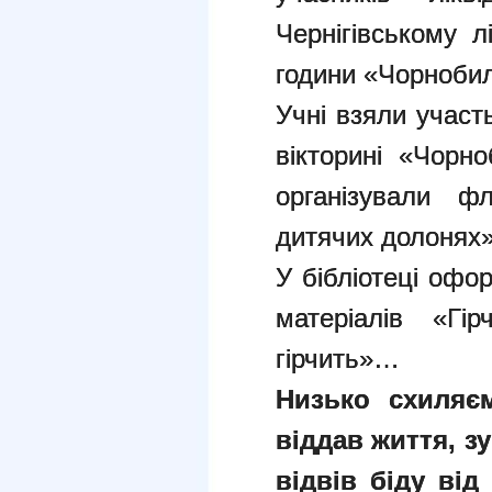
Чернігівському 
години «Чорнобил
Учні взяли участ
вікторині «Чорн
організували 
дитячих долонях»
У бібліотеці офо
матеріалів «Гі
гірчить»…
Низько схиляє
віддав життя, з
відвів біду від