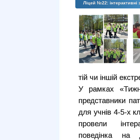
Ліцей №22: інтерактивні 
тій чи іншій екстр
У рамках «Тижн
представники пат
для учнів 4-5-х к
провели інтер
поведінка на 