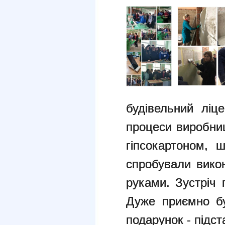
будівельний ліц
процеси виробниц
гіпсокартоном, 
спробували вико
руками. Зустріч 
Дуже приємно бу
подарунок - підст