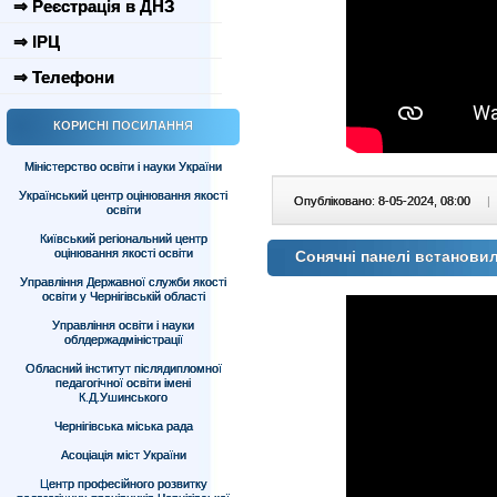
⇒ Реєстрація в ДНЗ
⇒ ІРЦ
⇒ Телефони
КОРИСНІ ПОСИЛАННЯ
Міністерство освіти і науки України
Український центр оцінювання якості
Опубліковано: 8-05-2024, 08:00
|
освіти
Київський регіональний центр
оцінювання якості освіти
Сонячні панелі встанови
Управління Державної служби якості
освіти у Чернігівській області
Управління освіти і науки
облдержадміністрації
Обласний інститут післядипломної
педагогічної освіти імені
К.Д.Ушинського
Чернігівська міська рада
Асоціація міст України
Центр професійного розвитку