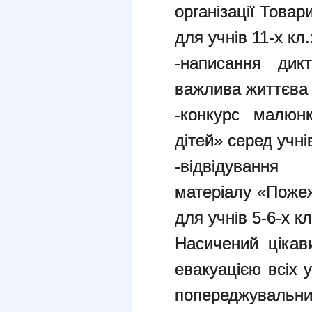
організації Това
для учнів 11-х кл.
-написання дик
важлива життєва ц
-конкурс малюн
дітей» серед учнів
-відвідування
матеріалу «Пожеж
для учнів 5-6-х кл
Насичений цікав
евакуацією всіх 
попереджувальни