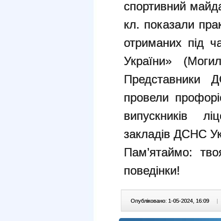
спортивний майда
кл. показали пра
отриманих під ч
України» (Моги
Представники Д
провели профорі
випускників л
закладів ДСНС У
Пам’ятаймо: тво
поведінки!
Опубліковано: 1-05-2024, 16:09
|