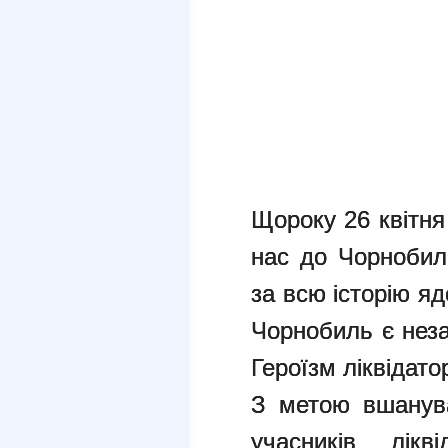
Щороку 26 квітня
нас до Чорнобил
за всю історію яд
Чорнобиль є нез
Героїзм ліквідато
З метою вшанува
учасників лік