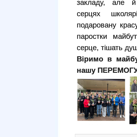
закладу, але й
серцях школяр
подаровану крас
паростки майбу
серце, тішать душ
Віримо в майбу
нашу ПЕРЕМОГУ