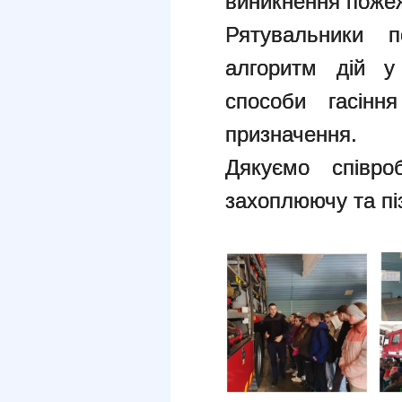
виникнення пожеж
Рятувальники п
алгоритм дій у
способи гасінн
призначення.
Дякуємо співро
захоплюючу та пі