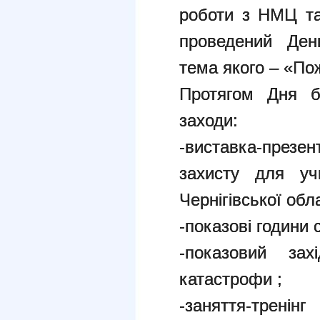
роботи з НМЦ та
проведений День
тема якого – «По
Протягом Дня бу
заходи:
-виставка-през
захисту для у
Чернігівської обла
-показові години 
-показовий за
катастрофи ;
-заняття-тренін