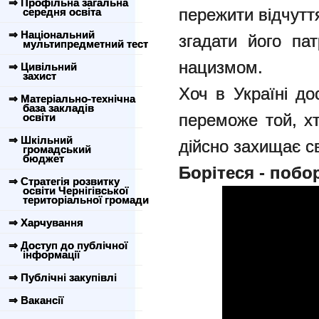
⇒ Профільна загальна
пережити відчуття
середня освіта
⇒ Національний
згадати його пат
мультипредметний тест
нацизмом.
⇒ Цивільний
захист
Хоч в Україні до
⇒ Матеріально-технічна
база закладів
переможе той, х
освіти
⇒ Шкільний
дійсно захищає с
громадський
бюджет
Борітеся - побо
⇒ Стратегія розвитку
освіти Чернігівської
територіальної громади
⇒ Харчування
⇒ Доступ до публічної
інформації
⇒ Публічні закупівлі
⇒ Вакансії