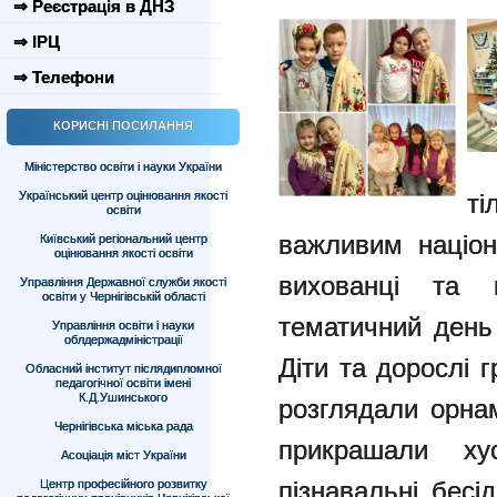
⇒ Реєстрація в ДНЗ
⇒ ІРЦ
⇒ Телефони
КОРИСНІ ПОСИЛАННЯ
Міністерство освіти і науки України
Український центр оцінювання якості
ті
освіти
важливим націо
Київський регіональний центр
оцінювання якості освіти
вихованці та
Управління Державної служби якості
освіти у Чернігівській області
тематичний день
Управління освіти і науки
облдержадміністрації
Діти та дорослі г
Обласний інститут післядипломної
педагогічної освіти імені
К.Д.Ушинського
розглядали орнам
Чернігівська міська рада
прикрашали хус
Асоціація міст України
пізнавальні бесі
Центр професійного розвитку