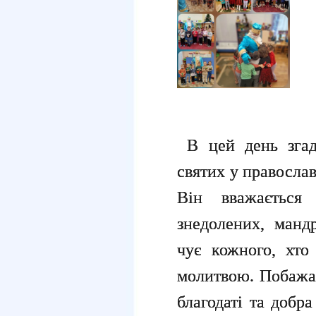
В цей день згад
святих у православ
Він вважається 
знедолених, мандр
чує кожного, хто
молитвою. Побажай
благодаті та добр