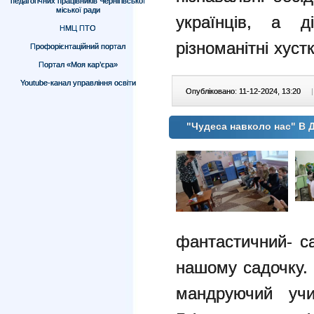
педагогічних працівників Чернігівської
міської ради
українців, а д
НМЦ ПТО
різноманітні хустк
Профорієнтаційний портал
Портал «Моя кар’єра»
Youtube-канал управління освіти
Опубліковано: 11-12-2024, 13:20
|
"Чудеса навколо нас" В
фантастичний- с
нашому садочку
мандруючий учит