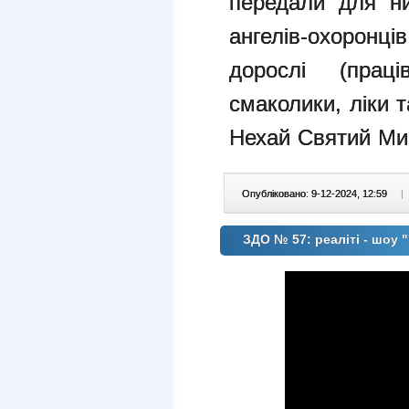
передали для ни
ангелів-охоронц
дорослі (прац
смаколики, ліки
т
Нехай Святий Мик
Опубліковано: 9-12-2024, 12:59
|
ЗДО № 57: реаліті - шоу