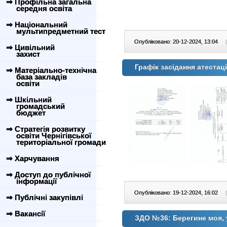
⇒ Профільна загальна
середня освіта
⇒ Національний
мультипредметний тест
Опубліковано: 20-12-2024, 13:04
|
⇒ Цивільний
захист
Графік засідання атестаці
⇒ Матеріально-технічна
база закладів
освіти
⇒ Шкільний
громадський
бюджет
⇒ Стратегія розвитку
освіти Чернігівської
територіальної громади
⇒ Харчування
⇒ Доступ до публічної
інформації
Опубліковано: 19-12-2024, 16:02
|
⇒ Публічні закупівлі
⇒ Вакансії
ЗДО №36: Берегине моя, 