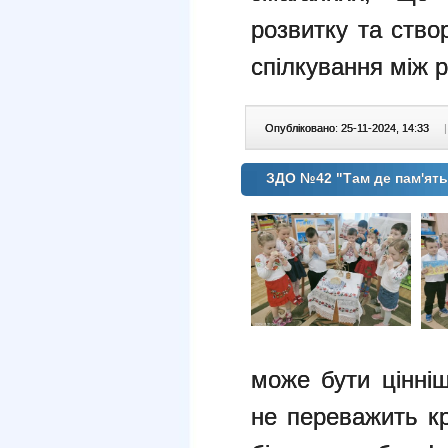
розвитку та ств
спілкування між 
Опубліковано: 25-11-2024, 14:33
|
ЗДО №42 "Там де пам'ять
може бути цінніш
не переважить кр