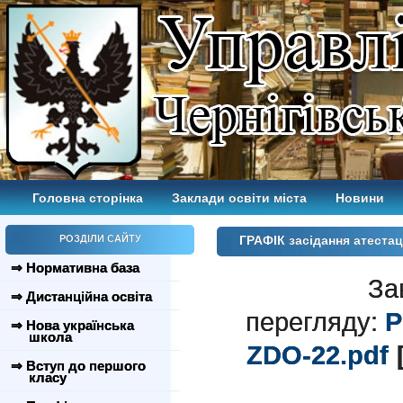
Головна сторінка
Заклади освіти міста
Новини
РОЗДІЛИ САЙТУ
ГРАФІК засідання атестаці
⇒ Нормативна база
За
⇒ Дистанційна освіта
перегляду:
P
⇒ Нова українська
школа
ZDO-22.pdf
[
⇒ Вступ до першого
класу