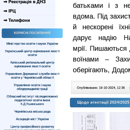
⇒ Реєстрація в ДНЗ
батьками і з н
⇒ ІРЦ
вдома.
Під захис
⇒ Телефони
й нескорені їх
КОРИСНІ ПОСИЛАННЯ
дарує надію
Н
Міністерство освіти і науки України
мрії.
Пишаються 
Український центр оцінювання якості
освіти
воїнами – Зах
Київський регіональний центр
оцінювання якості освіти
оберігають,
Додом
Управління Державної служби якості
освіти у Чернігівській області
Управління освіти і науки
Опубліковано: 16-10-2024, 12:36
|
облдержадміністрації
Обласний інститут післядипломної
педагогічної освіти імені
Щодо атестації 2024/2025
К.Д.Ушинського
Чернігівська міська рада
Асоціація міст України
Центр професійного розвитку