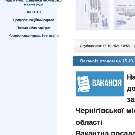
педагогічних працівників Чернігівської
міської ради
НМЦ ПТО
Профорієнтаційний портал
Портал «Моя кар’єра»
Youtube-канал управління освіти
Опубліковано: 16-10-2024, 08:53
|
Вакансія станом на 15.10.
На
д
з
Чернігівської мі
області
Вакантна посад