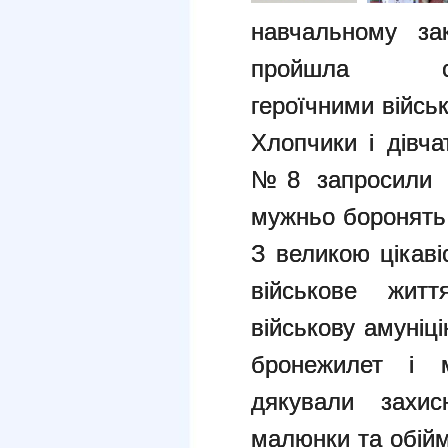
навчальному
за
пройшла с
героїчними
війсь
Хлопчики і дівч
№8 запросили на
мужньо боронять
З великою цікаві
військове
житт
військову амуніц
бронежилет і 
дякували зах
малюнки та обійм