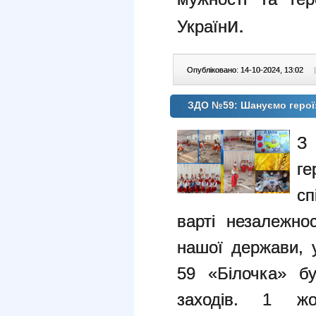
и.
Україн
Опубліковано: 14-10-2024, 13:02
|
ЗДО №59: Шануємо героїз
З 
ге
сп
варті незалежнос
нашої держави, 
59 «Білочка» б
заходів.
1 жо