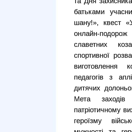
та Дня захисника
батьками учасн
шану!», квест «
онлайн-подор
славетних коза
спортивної розв
виготовлення к
педагогів з апл
дитячих долоньо
Мета заходів
патріотичному ви
героїзму війсь
мужності та гер