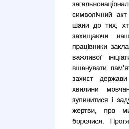
загальнонаціона
символічний акт
шани до тих, хт
захищаючи на
працівники закла
важливої ініці
вшанувати пам'я
захист держави
хвилини мовча
зупинитися і зад
жертви, про м
боролися.
Прот