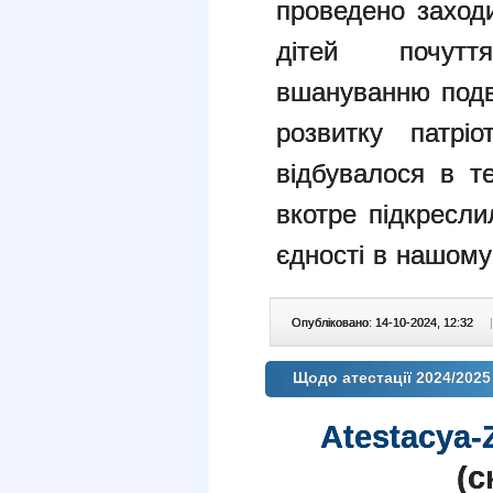
проведено заход
дітей почутт
вшануванню подв
розвитку патрі
відбувалося в т
вкотре підкресли
єдності в нашому 
Опубліковано: 14-10-2024, 12:32
|
Щодо атестації 2024/2025
Atestacya-
(c