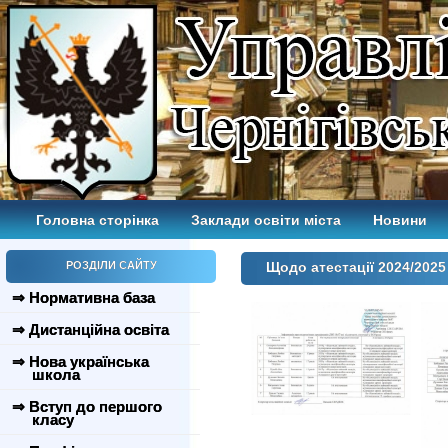
Головна сторінка
Заклади освіти міста
Новини
РОЗДІЛИ САЙТУ
Щодо атестації 2024/2025
⇒ Нормативна база
⇒ Дистанційна освіта
⇒ Нова українська
школа
⇒ Вступ до першого
класу