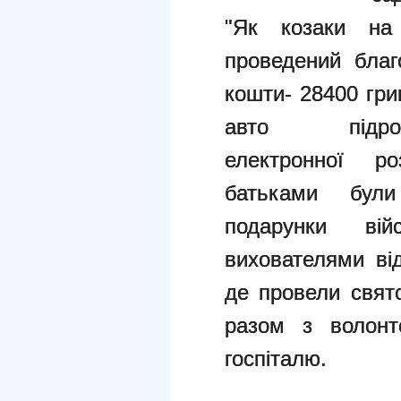
"Як козаки на
проведений благ
кошти- 28400 гри
авто підр
електронної р
батьками були
подарунки ві
вихователями від
де провели свят
разом з волонт
госпіталю.