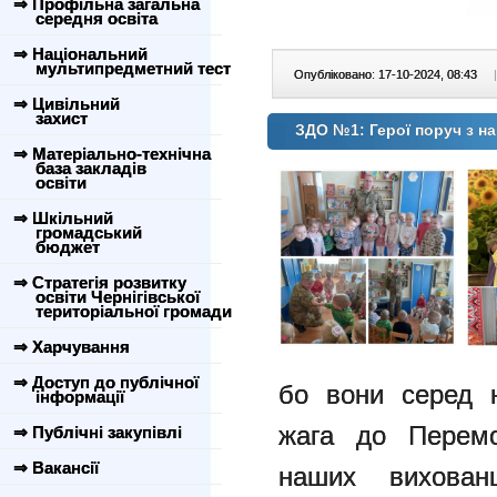
⇒ Профільна загальна
середня освіта
⇒ Національний
мультипредметний тест
Опубліковано: 17-10-2024, 08:43
|
⇒ Цивільний
захист
ЗДО №1: Герої поруч з н
⇒ Матеріально-технічна
база закладів
освіти
⇒ Шкільний
громадський
бюджет
⇒ Стратегія розвитку
освіти Чернігівської
територіальної громади
⇒ Харчування
⇒ Доступ до публічної
бо
вони серед н
інформації
жага до
Перем
⇒ Публічні закупівлі
⇒ Вакансії
наших вихова