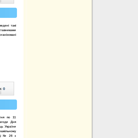
|
едені такі
ставниками
ганізовані
в:
0
|
тня по 11
агоди Дня
иць
України
ошкільному
ді № 26 з