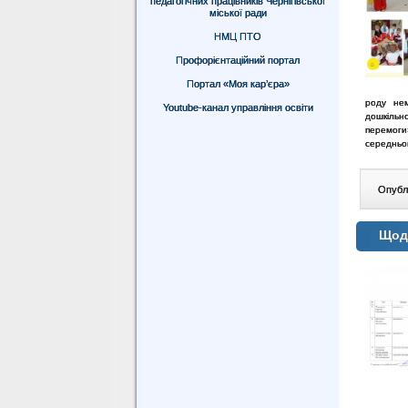
педагогічних працівників Чернігівської
міської ради
НМЦ ПТО
Профорієнтаційний портал
Портал «Моя кар’єра»
роду не
Youtube-канал управління освіти
дошкільн
перемог
середньо
Опублі
Щодо