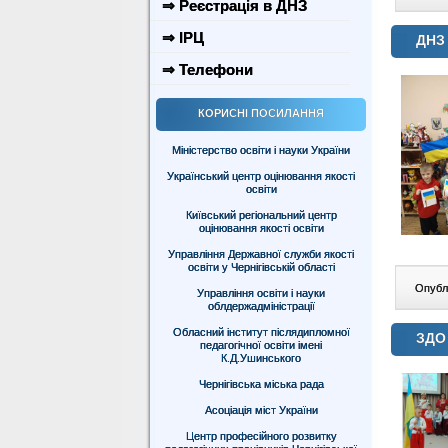
⇒ Реєстрація в ДНЗ
⇒ ІРЦ
ДНЗ 
⇒ Телефони
КОРИСНІ ПОСИЛАННЯ
Міністерство освіти і науки України
Український центр оцінювання якості
освіти
Київський регіональний центр
оцінювання якості освіти
Управління Державної служби якості
освіти у Чернігівській області
Опублі
Управління освіти і науки
облдержадміністрації
Обласний інститут післядипломної
ЗДО 
педагогічної освіти імені
К.Д.Ушинського
Чернігівська міська рада
Асоціація міст України
Центр професійного розвитку