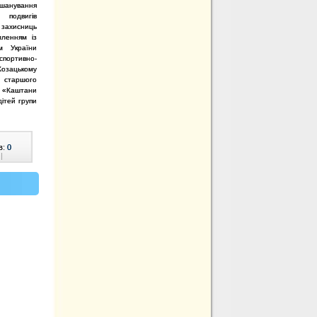
шанування
одвигів
ахисниць
мленням із
м України
спортивно-
Козацькому
п старшого
т «Каштани
дітей групи
в:
0
|