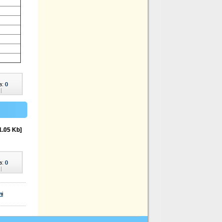
в:
0
|
1.05 Kb]
в:
0
|
лі