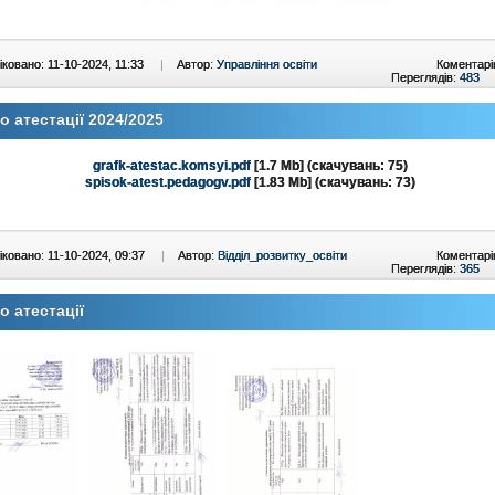
ковано: 11-10-2024, 11:33
|
Автор:
Управління освіти
Коментарі
Переглядів:
483
 атестації 2024/2025
grafk-atestac.komsyi.pdf
[1.7 Mb] (cкачувань: 75)
spisok-atest.pedagogv.pdf
[1.83 Mb] (cкачувань: 73)
ковано: 11-10-2024, 09:37
|
Автор:
Відділ_розвитку_освіти
Коментарі
Переглядів:
365
 атестації