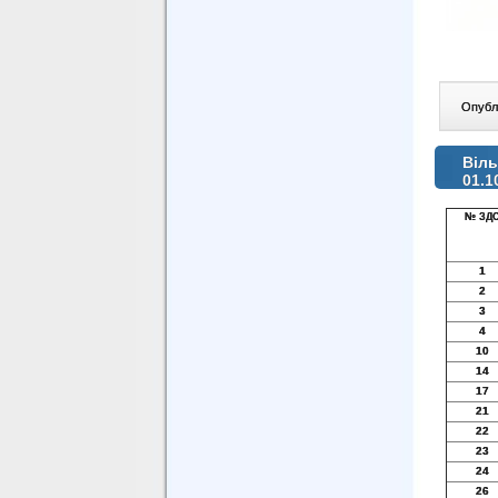
Опублі
Віль
01.1
№ ЗД
1
2
3
4
10
14
17
21
22
23
24
26