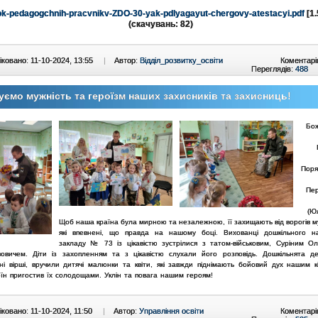
ok-pedagogchnih-pracvnikv-ZDO-30-yak-pdlyagayut-chergovy-atestacyi.pdf
[1.
(cкачувань: 82)
ковано: 11-10-2024, 13:55
|
Автор:
Відділ_розвитку_освіти
Коментарі
Переглядів:
488
ємо мужність та героїзм наших захисників та захисниць!
Бо
Поря
Пе
(Юл
Щоб наша країна була мирною та незалежною, її захищають від ворогів
м
які впевнені, що правда на нашому боці. Вихованці дошкільного
н
закладу № 73 із цікавістю зустрілися з татом-військовим,
Суріним Ол
вовичем. Діти із захопленням та з цікавістю
слухали його розповідь. Дошкільнята д
ні вірші,
вручили дитячі малюнки та квіти, які завжди піднімають бойовий дух нашим
оїн пригостив їх солодощами. Уклін та повага нашим
героям!
ковано: 11-10-2024, 11:50
|
Автор:
Управління освіти
Коментарі