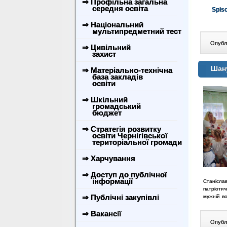
⇒ Профільна загальна
середня освіта
Spis
⇒ Національний
мультипредметний тест
Опублі
⇒ Цивільний
захист
Шану
⇒ Матеріально-технічна
база закладів
освіти
⇒ Шкільний
громадський
бюджет
⇒ Стратегія розвитку
освіти Чернігівської
територіальної громади
⇒ Харчування
⇒ Доступ до публічної
інформації
Станісла
патріотич
⇒ Публічні закупівлі
мужній в
⇒ Вакансії
Опублі