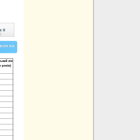
в:
0
|
аном на
ьний вік
и років)