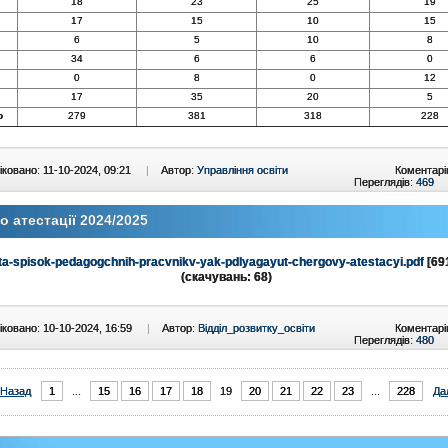
18
23
25
19
17
15
10
15
6
5
10
8
34
6
6
0
0
8
0
12
17
35
20
5
о
279
381
318
228
ковано: 11-10-2024, 09:21
|
Автор:
Управління освіти
Коментарі
Переглядів:
469
 атестації 2024/2025
ta-spisok-pedagogchnih-pracvnikv-yak-pdlyagayut-chergovy-atestacyi.pdf
[69
(cкачувань: 68)
ковано: 10-10-2024, 16:59
|
Автор:
Відділ_розвитку_освіти
Коментарі
Переглядів:
480
Назад
1
...
15
16
17
18
19
20
21
22
23
...
228
Да