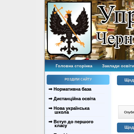
Головна сторінка
Заклади освіти
РОЗДІЛИ САЙТУ
Щодо
⇒ Нормативна база
⇒ Дистанційна освіта
⇒ Нова українська
школа
Опублі
⇒ Вступ до першого
класу
Щодо