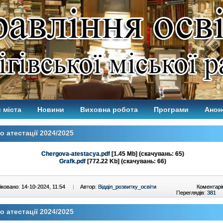
 міста
Новини
Виховна робота
Програми
Анон
 атестації 2024/2025
Chergova-atestacya.pdf
[1.45 Mb] (cкачувань: 65)
Grafk.pdf
[772.22 Kb] (cкачувань: 66)
ковано: 14-10-2024, 11:54
|
Автор:
Відділ_розвитку_освіти
Коментарі
Переглядів:
381
 атестації 2024/2025