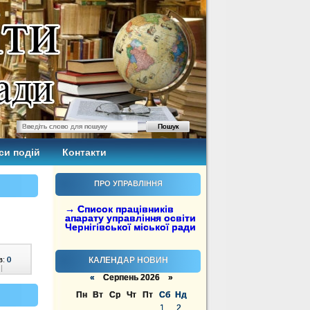
си подій
Контакти
ПРО УПРАВЛІННЯ
→ Список працівників
апарату управління освіти
Чернігівської міської ради
в:
0
КАЛЕНДАР НОВИН
|
«
Серпень 2026 »
Пн
Вт
Ср
Чт
Пт
Сб
Нд
1
2