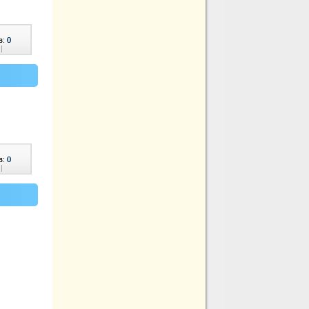
в:
0
|
в:
0
|