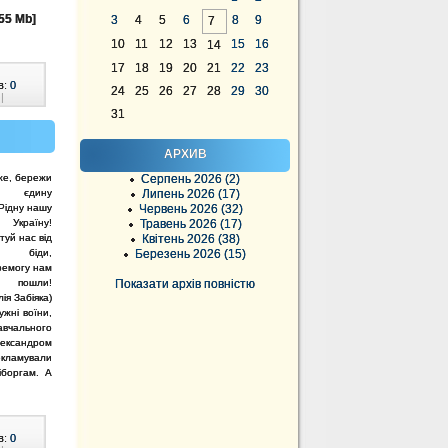
55 Mb]
3
4
5
6
8
9
7
10
11
12
13
15
16
14
17
18
19
20
21
22
23
в:
0
24
25
26
27
28
29
30
|
31
АРХИВ
же, бережи
Серпень 2026 (2)
єдину
Липень 2026 (17)
Рідну нашу
Червень 2026 (32)
Україну!
Травень 2026 (17)
туй нас від
Квітень 2026 (38)
біди,
Березень 2026 (15)
ремогу нам
пошли!
Показати архів повністю
ія Забіяка)
ужні воїни,
авчального
ександром
екламували
кіборгам. А
в:
0