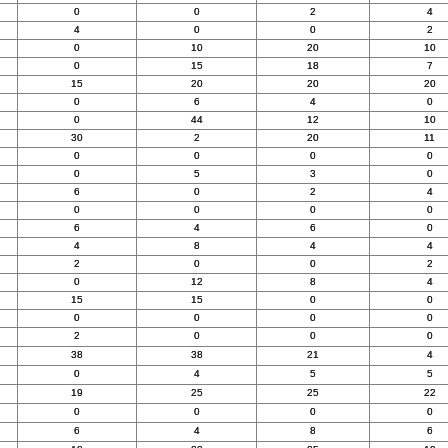
0
0
2
4
4
0
0
2
0
10
20
10
0
15
18
7
15
20
20
20
0
6
4
0
0
44
12
10
30
2
20
11
0
0
0
0
0
5
3
0
6
0
2
4
0
0
0
0
6
4
6
0
4
8
4
4
2
0
0
2
0
12
8
4
15
15
0
0
0
0
0
0
2
0
0
0
38
38
21
4
0
4
5
5
19
25
25
22
0
0
0
0
6
4
8
6