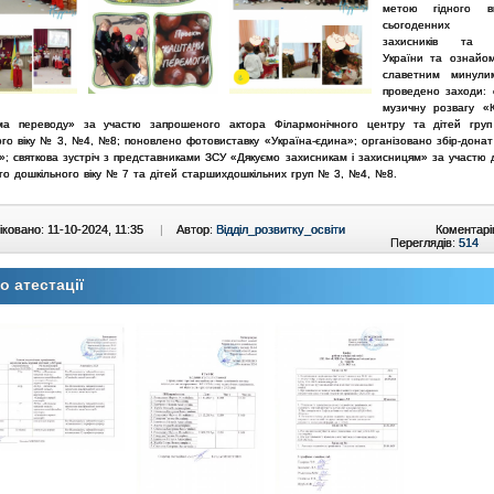
метою
гідного в
сьогоденних п
захисників та з
України та
ознайо
славетним минули
проведено заходи:
музичну розвагу «
ма переводу» за участю
запрошеного актора Філармонічного центру та дітей гру
ого
віку № 3, №4, №8;
поновлено фотовиставку «Україна-єдина»;
організовано збір-дона
и»;
святкова зустріч з представниками ЗСУ «Дякуємо захисникам і захисницям» за
участю 
го дошкільного віку № 7 та дітей старших
дошкільних груп № 3, №4, №8.
ковано: 11-10-2024, 11:35
|
Автор:
Відділ_розвитку_освіти
Коментарі
Переглядів:
514
 атестації