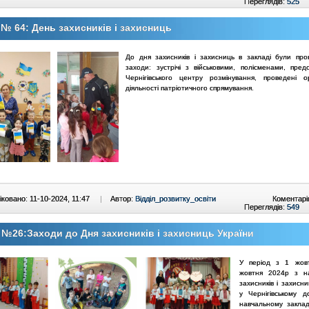
Переглядів:
525
№ 64: День захисників і захисниць
До дня захисників і захисниць в закладі були пров
заходи: зустрічі з військовими, полісменами, пред
Чернігівського центру розмінування, проведені ор
діяльності патріотичного спрямування.
ковано: 11-10-2024, 11:47
|
Автор:
Відділ_розвитку_освіти
Коментарі
Переглядів:
549
№26:Заходи до Дня захисників і захисниць України
У період з 1 жов
жовтня 2024р з н
захисників і захисн
у Чернігівському д
навчальному закла