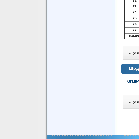
72
73
74
75
76
77
Всьог
Опублі
Щодо
Grafk-
Опублі