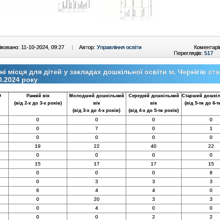
ковано: 11-10-2024, 09:27
|
Автор:
Управління освіти
Коментарі
Переглядів:
517
ні місця для дітей у закладах дошкільної освіти м. Чернігів ст
0.2024 року
О
Ранній вік
Молодший дошкільний
Середній дошкільний
Старший дошкіл
(від 2-х до 3-х років)
вік
вік
(від 5-ти до 6-т
(від 3-х до 4-х років)
(від 4-х до 5-ти років)
0
0
0
0
0
7
0
1
0
0
0
0
19
22
40
22
0
0
0
0
15
17
17
15
0
0
0
8
0
3
3
3
6
4
4
0
0
20
3
3
0
4
0
0
0
0
2
2