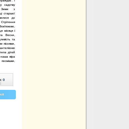
траждає”. І
у садочку
і Зими з
ці старшої
чилися до
 Стрітення
бов'язково,
я місяця і
та Весни,
ливість та
и піснями,
антелієнко
тила дітей
 наша віра
 посмішки,
в:
0
|
ня