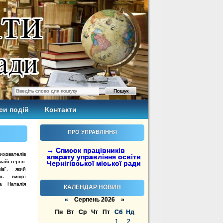
си подій
Контакти
ПРО УПРАВЛІННЯ
→ Список працівників
ихователів
апарату управління освіти
айстерня.
Чернігівської міської ради
ів", який
ль вищої
ка Наталія
КАЛЕНДАР НОВИН
«
Серпень 2026 »
Пн
Вт
Ср
Чт
Пт
Сб
Нд
1
2