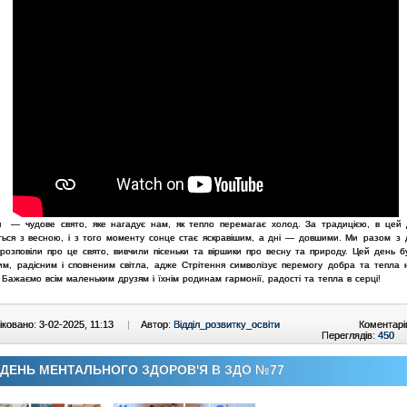
я — чудове свято, яке нагадує нам, як тепло перемагає холод. За традицією, в цей
ється з весною, і з того моменту сонце стає яскравішим, а дні — довшими.
Ми разом з 
 розповіли про це свято, вивчили пісеньки та віршики про весну та природу. Цей день б
лим, радісним і сповненим світла, адже Стрітення символізує перемогу добра та тепла 
.
Бажаємо всім маленьким друзям і їхнім родинам гармонії, радості та тепла в серці!
ковано: 3-02-2025, 11:13
|
Автор:
Відділ_розвитку_освіти
Коментарі
Переглядів:
450
ДЕНЬ МЕНТАЛЬНОГО ЗДОРОВ'Я В ЗДО №77