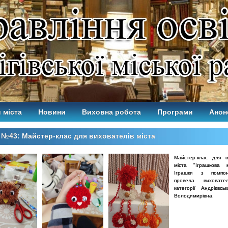
 міста
Новини
Виховна робота
Програми
Анон
№43: Майстер-клас для вихователів міста
Майстер-клас для в
міста "Іграшкова м
Іграшки з помпон
провела виховате
категорії Андрієвсь
Володимирівна.