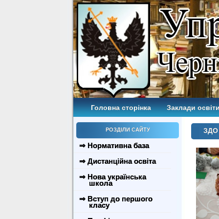
Головна сторінка
Заклади освіти
РОЗДІЛИ САЙТУ
ЗДО 
⇒ Нормативна база
⇒ Дистанційна освіта
⇒ Нова українська
школа
⇒ Вступ до першого
класу