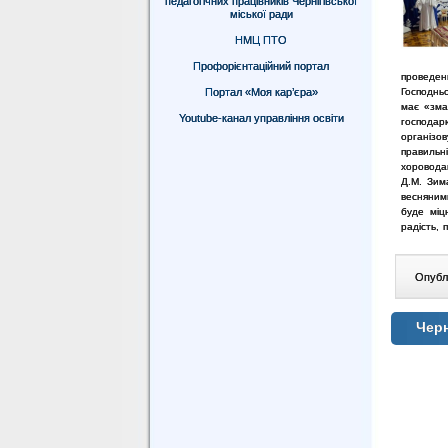
педагогічних працівників Чернігівської
міської ради
НМЦ ПТО
Профорієнтаційний портал
проведен
Господньо
Портал «Моя кар’єра»
має «зма
Youtube-канал управління освіти
господа
організо
правильн
хоровода
Д.М.
Зима
весняним
буде міц
радість, 
Опублі
Черн