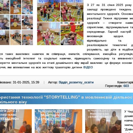
З 27 по 31 січня 2025 року
закладі проведено тиждень 
ментального здоров'я.
Основн
реалізації Тижня підтримки м
здоров'я – створити навк
сприятливе, підтримувальне т
середовище.
Гарний настрій
вихованців щодня. П
відповідально та на
реалізовували тематичні 
розуміють, що діти в подібн
ся таких важливих навичок як співпраця, емпатія, спілкування, емоційна регуляція, 
ть емоційний інтелект та соціальні навички, підвищують самооцінку та впевненіс
ерегти ментальне здоров'я на етапі дошкільного віку вкрай важливо: це формує основи 
уччя, яке впливатиме на всю життєву траєкторію дитини
ВІДЕО
ковано: 31-01-2025, 15:39
|
Автор:
Відділ_розвитку_освіти
Коментарі
Переглядів:
603
ристання технології "STORYTELLING" в мовленнєвій діяльност
ільного віку
У Чер
дошкі
навча
зак
“Дзвін