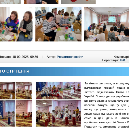
ковано: 18-02-2025, 09:39
|
Автор:
Управління освіти
Коментарі
Переглядів:
490
ТО СТРІТЕННЯ
За вікном ще зима, а в садоч
відчувається перший подих 
лютого відзначають Свято С
Україні. У народному українсь
це свято здавна символізує зус
весною. Кажуть, що “у цей 
весну зустрічає, заморозити 
лише сама від цього хотіння с
саме в цей день в нашом
пройшло свято зустрічі Зими з 
Педагоги та вихованці старшо