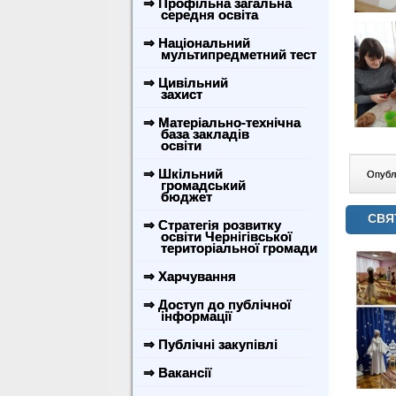
⇒ Профільна загальна
середня освіта
⇒ Національний
мультипредметний тест
⇒ Цивільний
захист
⇒ Матеріально-технічна
база закладів
освіти
⇒ Шкільний
Опублі
громадський
бюджет
СВЯ
⇒ Стратегія розвитку
освіти Чернігівської
територіальної громади
⇒ Харчування
⇒ Доступ до публічної
інформації
⇒ Публічні закупівлі
⇒ Вакансії