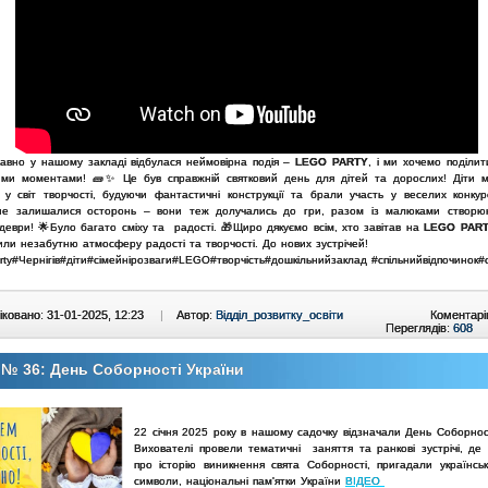
авно у нашому закладі відбулася неймовірна подія –
LEGO PARTY
, і ми хочемо поділит
ими моментами! 🧱✨
Це був справжній святковий день для дітей та дорослих! Діти 
 у світ творчості, будуючи фантастичні конструкції та брали участь у веселих конкур
не залишалися осторонь – вони теж долучались до гри, разом із малюками створю
еври! 🌟
Було багато сміху та радості. 🎁
Щиро дякуємо всім, хто завітав на
LEGO PAR
или незабутню атмосферу радості та творчості. До нових зустрічей!
ty#Чернігів#діти#сімейнірозваги#LEGO#творчість#дошкільнийзаклад #спільнийвідпочинок#
ковано: 31-01-2025, 12:23
|
Автор:
Відділ_розвитку_освіти
Коментарі
Переглядів:
608
№ 36: День Соборності України
22 січня 2025 року в нашому садочку відзначали День Соборност
Вихователі провели тематичні заняття та ранкові зустрічі, де
про історію виникнення свята Соборності, пригадали українськ
символи, національні пам'ятки України
ВІДЕО