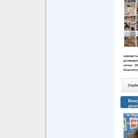
навчають
розвиваю
силах.
Зб
благопол
Опублі
Вико
дошк