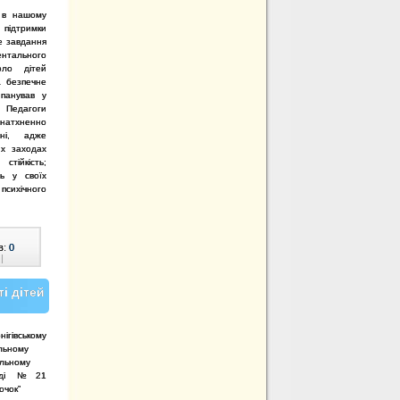
 в нашому
підтримки
е завдання
ентального
оло дітей
а безпечне
 панував у
едагоги
тхненно
дні, адже
их заходах
стійкість;
ть у своїх
психічного
в:
0
|
і дітей
нігівському
льному
льному
ладі №21
очок”