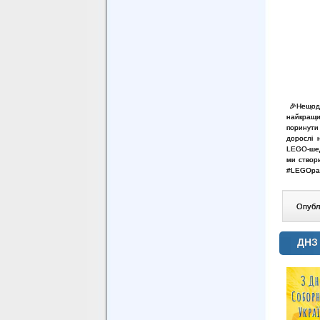
🎉
Нещод
найкращ
поринути
дорослі 
LEGO-шед
ми створ
#LEGOpar
Опублі
ДНЗ 