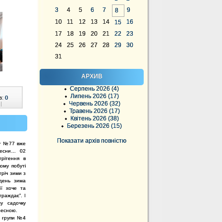
3
4
5
6
7
9
8
10
11
12
13
14
16
15
17
18
19
20
21
22
23
24
25
26
27
28
29
30
31
АРХИВ
Серпень 2026 (4)
Липень 2026 (17)
в:
0
Червень 2026 (32)
|
Травень 2026 (17)
Квітень 2026 (38)
Березень 2026 (15)
Показати архів повністю
ку №77 вже
весни… 02
трітення в
кому побуті
тріч зими з
день зима
її хоче та
траждає”. І
у садочку
Весною.
ї групи №4