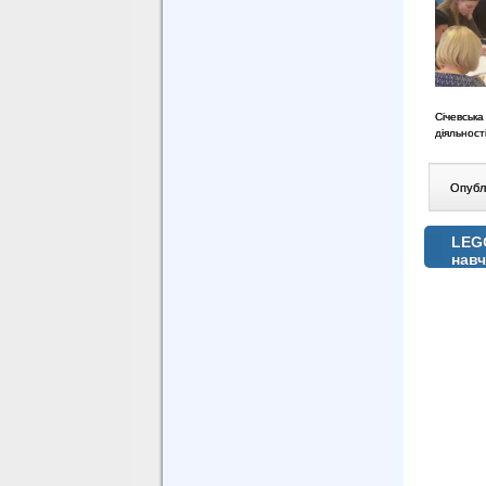
Січевськ
діяльност
Опублі
LEGO
нав