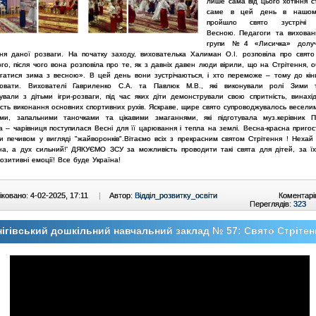
лише сама від цього хотіння с
саме в цей день в нашом
пройшло свято зустріч
Весною.
Педагоги та вихован
групи №4 «Лисичка» долу
ня даної розваги. На початку заходу, вихователька Халиман О.І. розповіла про свято
го, після чого вона розповіла про те, як з давніх давен люди вірили, що на Стрітення, о
гатися зима з весною». В цей день вони зустрічаються, і хто переможе – тому до кінц
рювати. Вихователі Гавриленко С.А. та Павлюк М.В., які виконували ролі Зими 
вували з дітьми ігри-розваги, під час яких діти демонстрували свою спритність, винахід
ість виконання основних спортивних рухів.
Яскраве, щире свято супроводжувалось веселим
ми, запальними таночками та цікавими змаганнями, які підготувала муз.керівник П
 – чарівниця поступилася Весні для її царювання і тепла на землі. Весна-красна пригос
и печивом у вигляді "жайворонків".Вітаємо всіх з прекрасним святом Стрітення !
Нехай
на, а дух сильний!'
ДЯКУЄМО ЗСУ за можливість проводити такі свята для дітей, за їх
позитивні емоції!
Все буде Україна!
ковано: 4-02-2025, 17:11
|
Автор:
Відділ_розвитку_освіти
Коментарі
Переглядів:
323
ігівський дошкільний навчальний заклад № 57: Свято Стрітен