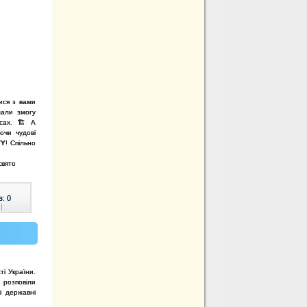
ися з вами
мали змогу
сах. 🏗️ А
ючи чудові
TY
! Спільно
свято
в:
0
|
і України.
 розповіли
і державні