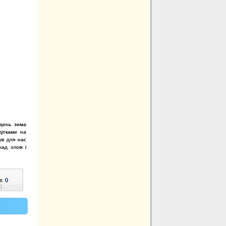
 день зима
дітками на
ув для нас
над злом і
в:
0
|