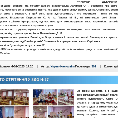
«Лисичка» долучил
ня даної розваги. На початку заходу, вихователька Халиман О. І. розповіла про свято
го, після чого вона розповіла про те, як з давніх давен люди вірили, що на Стрітення, обов'
ся зима з весною». В цей день вони зустрічаються, і хто переможе – тому до кінц
ювати. Вихователі Гавриленко С. А. та Павлюк М. В., які виконували ролі Зими 
вували з дітьми ігри-розваги, під час яких діти демонстрували свою спритність, винахід
сть виконання основних спортивних рухів.
 щире свято супроводжувалось веселими піснями, хороводами, запальними таночками т
и, які підготувала муз.керівник Пантелієнко Д. М.
арівниця поступилася Весні для її царювання і тепла на землі. Весна-красна пригос
 печивом у вигляді "жайворонків".Вітаємо всіх з прекрасним святом Стрітення!
а віра буде міцна, а дух сильний!'
СУ за можливість проводити такі свята для дітей, за їх посмішки, радість, позитивні емоції
Україна!
ковано: 4-02-2025, 17:20
|
Автор:
Управління освіти
Переглядів:
361
|
Коментарі
ТО СТРІТЕННЯ У ЗДО №77
За вікном ще зима, а в нашо
вже відчувається перший поди
лютого відзначають Свято С
Україні. У народному українсь
це свято здавна символізує зус
весною. Кажуть, що “у цей 
весну зустрічає, заморозити 