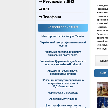
⇒ Реєстрація в ДНЗ
проведен
⇒ ІРЦ
Господньо
«змагати
господар
⇒ Телефони
організо
правильні
Яскраве,
КОРИСНІ ПОСИЛАННЯ
змаганням
Зима – ч
Міністерство освіти і науки України
весняними
Нехай наш
Український центр оцінювання якості
ДЯКУЄМО З
освіти
Все буде 
Київський регіональний центр
оцінювання якості освіти
Опублі
Управління Державної служби якості
освіти у Чернігівській області
Управління освіти і науки
СВЯ
облдержадміністрації
Обласний інститут післядипломної
педагогічної освіти імені
К.Д.Ушинського
Чернігівська міська рада
Асоціація міст України
Центр професійного розвитку