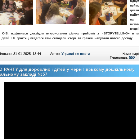
відбув
неймо
цікав
майст
н
вихов
вищої
а О.В. поділилася
досвідом використання різних прийомів з «STORYTELLING» в
м
і дітей. На практиці педагоги самі складали
історії та граючи набували нового досвіду.
ковано: 31-01-2025, 13:44
|
Автор:
Управління освіти
Коментарі
Переглядів:
550
 PARTY для дорослих і дітей у Чернігівському дошкільному
чальному закладі №57