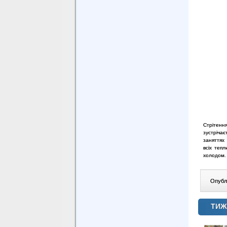
Стрітенн
зустріча
заняттях
всіх теп
холодом
Опублі
ТИЖ