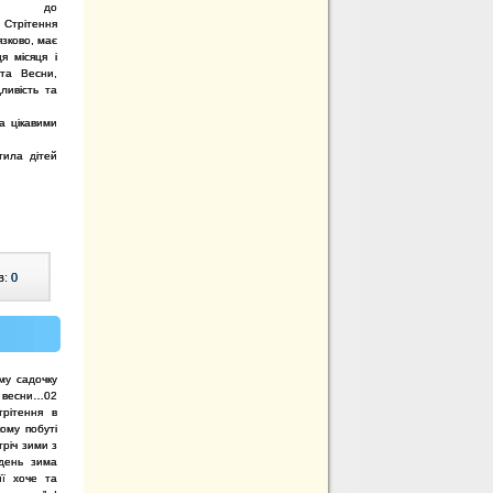
ися до
 Стрітення
язково, має
я місяця і
та Весни,
ливість та
а цікавими
тила дітей
!
в:
0
му садочку
х весни…02
трітення в
кому побуті
тріч зими з
день зима
її хоче та