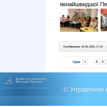
якнайшвидшої Пе
Опубліковано: 25-02-2025, 17:19
|
Назад
1
...
8
9
Дизайн та розробка сайту
Веб-студія "Паутинка"
© Управління о