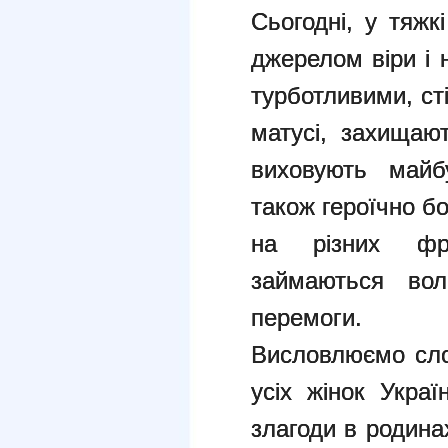
Сьогодні, у тяжкі
джерелом віри і 
турботливими, ст
матусі, захищают
виховують майбу
також героїчно б
на різних фро
займаються вол
перемоги.
Висловлюємо сло
усіх жінок Украї
злагоди в родина