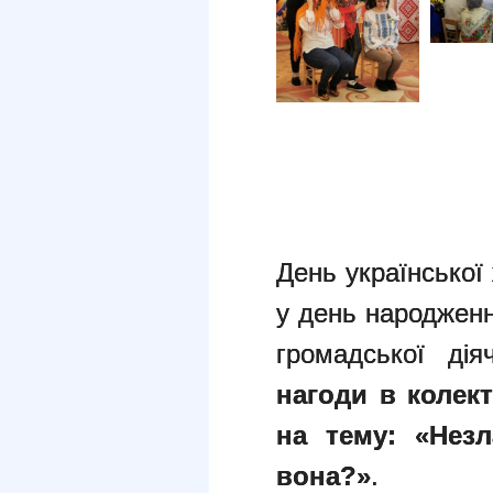
День української
у день народженн
громадської ді
нагоди в колек
на тему: «Незл
вона?»
.