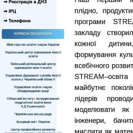
⇒ Реєстрація в ДНЗ
плідно, продукт
⇒ ІРЦ
програми STRE
⇒ Телефони
закладу створи
КОРИСНІ ПОСИЛАННЯ
кожної дитин
Міністерство освіти і науки України
Український центр оцінювання якості
формування куль
освіти
всебічного розвит
Київський регіональний центр
оцінювання якості освіти
STREAM–освіт
Управління Державної служби якості
освіти у Чернігівській області
майбутнє поколі
Управління освіти і науки
облдержадміністрації
лідерів провод
Обласний інститут післядипломної
педагогічної освіти імені
К.Д.Ушинського
моделювати як 
Чернігівська міська рада
інженери, бачи
Асоціація міст України
мислити як матем
Центр професійного розвитку