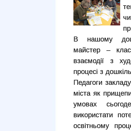
те
ч
пр
В нашому дошк
майстер – кла
взаємодії з ху
процесі з дошкіл
Педагоги закладу
міста як прищеп
умовах сьогод
використати
пот
освітньому про