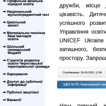
⇒ Профільна загальна
середня освіта
дружби, місце 
⇒ Національний
цікавість. Дит
мультипредметний тест
успішного розв
⇒ Цивільний
захист
Управління освіт
⇒ Матеріально-технічна
база закладів
освіти
UNICEF Ukraine
⇒ Шкільний
затишного, безп
громадський
бюджет
простору.
Запрошу
⇒ Стратегія розвитку
освіти Чернігівської
територіальної громади
Опубліковано: 26-03-2025, 12:46
|
⇒ Харчування
⇒ Доступ до публічної
ЗДО №75: Інженерний ти
інформації
⇒ Публічні закупівлі
⇒ Вакансії
Наш перший ін