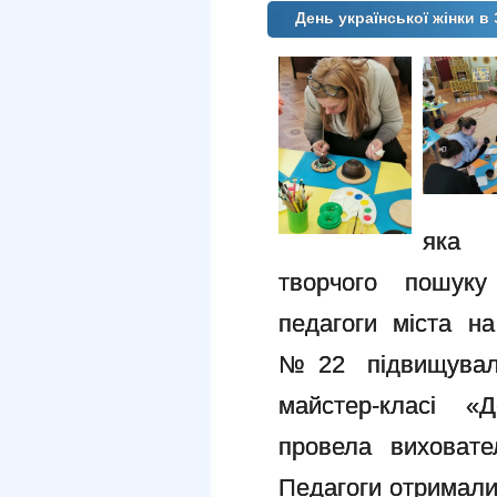
День української жінки в
яка
творчого
пошуку
педагоги міста н
№22 підвищували
майстер-класі
«Д
провела виховате
Педагоги отримали