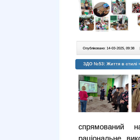
Опубліковано: 14-03-2025, 09:38
|
ЗДО №53: Життя в стилі
спрямований 
раціональне вик