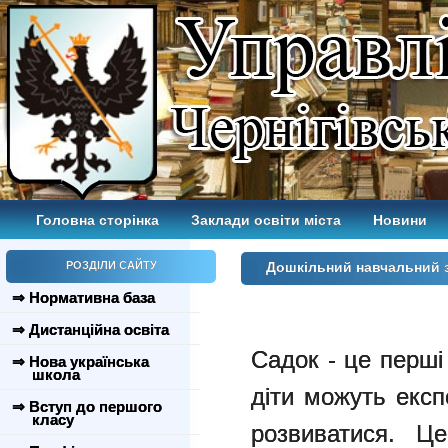
Головна сторінка
Заклади освіти міста
Новини
РОЗДІЛИ САЙТУ
Дошкільний навчальний 
⇒ Нормативна база
⇒ Дистанційна освіта
Садок - це перші 
⇒ Нова українська
школа
діти можуть експ
⇒ Вступ до першого
класу
розвиватися. Ц