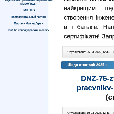
педагогічних працівників Чернігівської
міської ради
найкращим пе
НМЦ ПТО
створення інжене
Профорієнтаційний портал
Портал «Моя кар’єра»
а і батьків.
Нап
Youtube-канал управління освіти
сертифікати!
Запр
Опубліковано: 26-03-2025, 12:36
|
Щодо атестації 2025 р.
DNZ-75-zv
pracvnikv-
(c
Опубліковано: 19-03-2025, 12:41
|