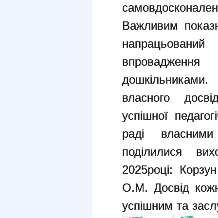
самовдосконале
Важливим показн
напрацьовани
впровадженн
дошкільниками.
власного досв
успішної педагогі
раді власними
поділилися вих
2025році: Корзун
О.М. Досвід кож
успішним та заслу