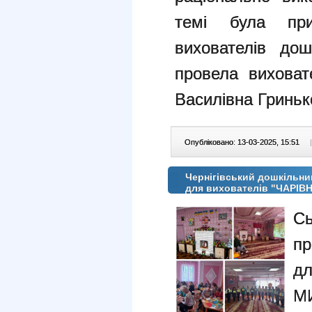
темі була при
вихователів дош
провела виховат
Василівна Гриньк
Опубліковано: 13-03-2025, 15:51
|
Чернігівський дошкільни
для вихователів "ЧАРІ
Сь
пр
д
М