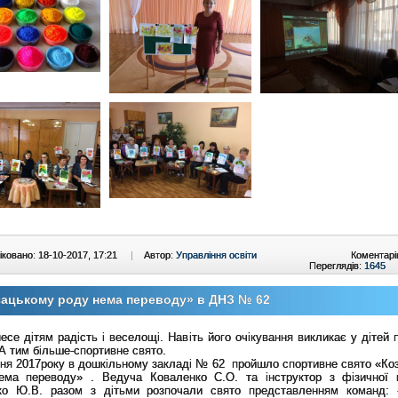
ковано: 18-10-2017, 17:21
|
Автор:
Управління освіти
Коментарі
Переглядів:
1645
ацькому роду нема переводу» в ДНЗ № 62
есе дітям радість і веселощі. Навіть його очікування викликає у дітей 
 А тим більше-спортивне свято.
тня 2017року в дошкільному закладі № 62 пройшло спортивне свято «Ко
ема переводу» . Ведуча Коваленко С.О. та інструктор з фізичної 
ко Ю.В. разом з дітьми розпочали свято представленням команд: 