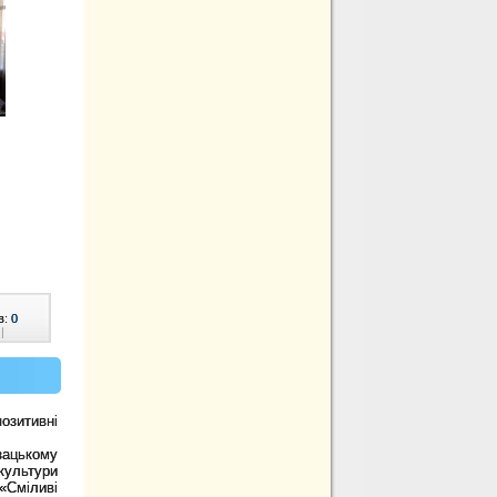
в:
0
|
позитивні
зацькому
культури
«Сміливі