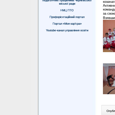
педагогічних працівників Чернігівської
козачат
міської ради
Активн
команди
НМЦ ПТО
за свою
Профорієнтаційний портал
Взявши 
Портал «Моя кар’єра»
Youtube-канал управління освіти
Опублі