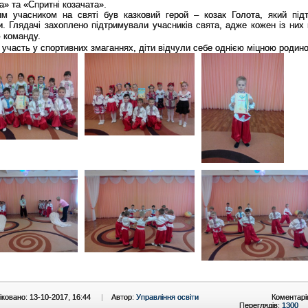
а» та «Спритні козачата».
им учасником на святі був казковий герой – козак Голота
, який під
. Глядачі захоплено підтримували учасників свята, адже кожен із них 
 команду.
участь у спортивних змаганнях, діти відчули себе однією міцною родин
ковано: 13-10-2017, 16:44
|
Автор:
Управління освіти
Коментарі
Переглядів:
1300