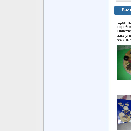
Вист
Щорічн
поробо
майсте
заслуг
участь 