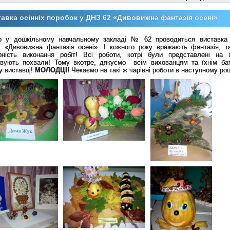
авка осінніх поробок у ДНЗ 62 «Дивовижна фантазія осені»
о у дошкільному навчальному закладі № 62 проводиться виставка
к «Дивовижна фантазія осені». І кожного року вражають фантазія, т
рність виконання робіт! Всі роботи, котрі були представлені на в
овують похвали! Тому вкотре, дякуємо всім вихованцям та їхнім ба
у виставці!
МОЛОДЦІ!
Чекаємо на такі ж чарівні роботи в наступному роц