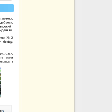
і потоки,
 доброти,
т широкий
айдеш ти.
теки № 2
 бесіду,
рнігова»,
ята мали
мились з
в:
0