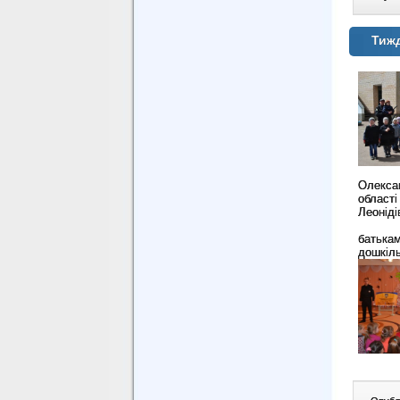
Тижд
Олексан
області
Леоніді
батьк
дошкіль