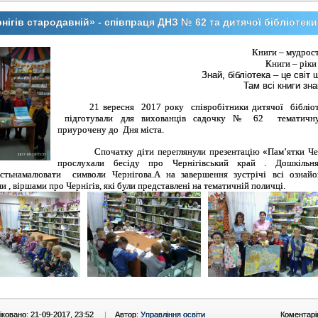
нігів стародавній» - співпраця ДНЗ № 62 та дитячої бібліотеки
Книги – мудрост
Книги – ріки
Знай, бібліотека – це сві
Там всі книги зн
21 вересня 2017 року співробітники дитячої бібліо
підготували для вихованців садочку № 62 тематичну
приурочену до
Дня міста.
С
початку діти переглянули презентацію «Пам’ятки Че
прослухали бесіду про Чернігівський край
.
Дошкільн
сть
намалювати символи Чернігова.
А на завершення зустрічі всі ознайо
ми
,
віршами про Чернігів,
які були представлені на тематичній поличц
і.
ковано: 21-09-2017, 23:52
|
Автор:
Управління освіти
Коментарі