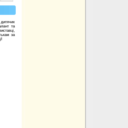
 дитячих
алант та
иставці,
тькам за
і!