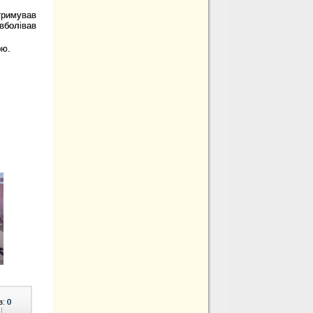
тримував
вболівав
ою.
в:
0
|