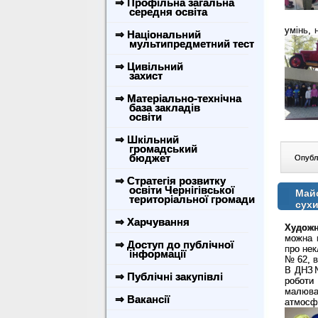
⇒ Профільна загальна
середня освіта
умінь, 
⇒ Національний
мультипредметний тест
⇒ Цивільний
захист
⇒ Матеріально-технічна
база закладів
освіти
⇒ Шкільний
громадський
бюджет
Опублі
⇒ Стратегія розвитку
освіти Чернігівської
Майс
територіальної громади
сух
⇒ Харчування
Художн
можна 
⇒ Доступ до публічної
про нек
інформації
№ 62, в
В ДНЗ№
⇒ Публічні закупівлі
роботи
малюва
⇒ Вакансії
атмосф