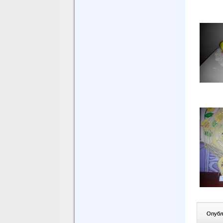
Опублі