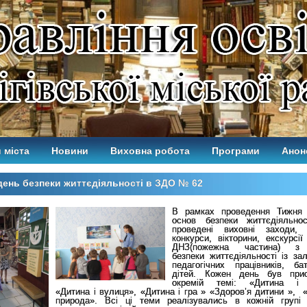
 міста
Новини
Виховна робота
Програми
Анон
ень безпеки життєдіяльності в ЗДО № 62
В рамках проведення Тижня 
основ безпеки життєдіяльно
проведені виховні заходи, 
конкурси, вікторини, екскурсії
ДНЗ(пожежна частина) з
безпеки життєдіяльності із за
педагогічних працівників, ба
дітей. Кожен день був прис
окремій темі: «Дитина і 
«Дитина і вулиця», «Дитина і гра » «Здоров’я дитини », «
природа». Всі ці теми реалізувались в кожній групі