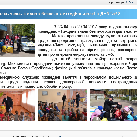
Переглядів:
1155
ень знань з основ безпеки життєдіяльності в ДНЗ №62
З 24.04. по 29.04.2017 року в дошкільному
проведено «Тиждень знань безпеки життєдіяльності»
Метою проведення заходу була активізаці
щодо попередження травмування дітей від різн
надзвичайних ситуацій, навчання правилам бе
поведінки та прийняття вірних рішень, розширен
дітей про оперативно-рятувальну службу.
До дітей завітали: майор поліції охор
др Михайлович, провідний психолог управління поліції охорони в Черні
 Саченко Роман Сергійович; фахівець зі зв’язків з громадськістю Пост
вна.
Медичною службою проведені заняття з персоналом дошкільного з
ами щодо надання першої долікарської допомоги постраждал
нятами – як правильно обробити рану.