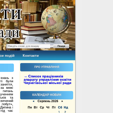
си подій
Контакти
ПРО УПРАВЛІННЯ
→ Список працівників
знань з
апарату управління освіти
сті були
Чернігівської міської ради
заняття,
 за межі
 питань
лученням
КАЛЕНДАР НОВИН
тьків та
вячений
«
Серпень 2026 »
побут»,
Дитина і
Пн
Вт
Ср
Чт
Пт
Сб
Нд
 під час
1
2