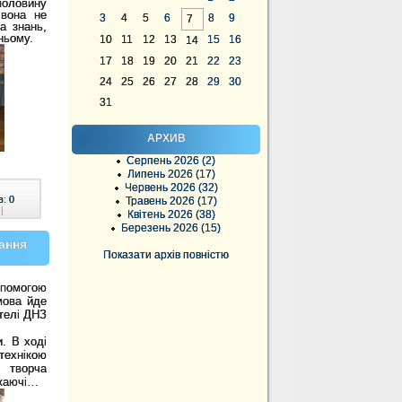
половину
 вона не
3
4
5
6
8
9
7
а знань,
ньому.
10
11
12
13
15
16
14
17
18
19
20
21
22
23
24
25
26
27
28
29
30
31
АРХИВ
Серпень 2026 (2)
Липень 2026 (17)
Червень 2026 (32)
в:
0
Травень 2026 (17)
|
Квітень 2026 (38)
Березень 2026 (15)
ання
Показати архів повністю
допомогою
мова йде
ателі ДНЗ
. В ході
технікою
о творча
ажаючі…