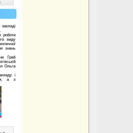
|
 закладі
.
я роботи
ого виду
зпечної
ня знань
они Граб
гівській
ол Ольга
акладу і
им, а з