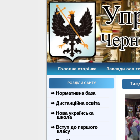
Головна сторінка
Заклади освіти
РОЗДІЛИ САЙТУ
Тижд
⇒ Нормативна база
⇒ Дистанційна освіта
⇒ Нова українська
школа
⇒ Вступ до першого
класу