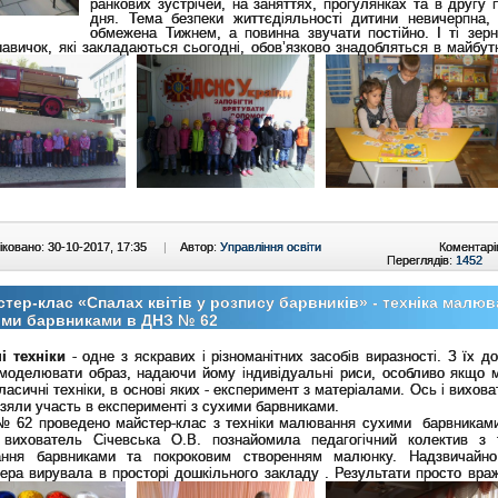
ранкових зустрічей, на заняттях, прогулянках та в другу 
дня. Тема безпеки життєдіяльності дитини невичерпна,
обмежена Тижнем, а повинна звучати постійно. І ті зерн
навичок, які закладаються сьогодні, обов’язково знадобляться в майбут
ковано: 30-10-2017, 17:35
|
Автор:
Управління освіти
Коментарі
Переглядів:
1452
тер-клас «Спалах квітів у розпису барвників» - техніка малюв
ими барвниками в ДНЗ № 62
і техніки
- одне з яскравих і різноманітних засобів виразності. З їх 
моделювати образ, надаючи йому індивідуальні риси, особливо якщо 
ласичні техніки, в основі яких - експеримент з матеріалами. Ось і вихов
зяли участь в експерименті з сухими барвниками.
 62 проведено майстер-клас з техніки малювання сухими барвниками
 вихователь Січевська О.В. познайомила педагогічний колектив з 
ння барвниками та покроковим створенням малюнку.
Надзвичайн
ера вирувала в просторі дошкільного закладу . Результати просто вр