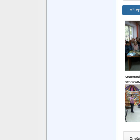
«Чер
можливі
книжка
Опублі