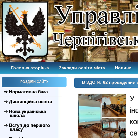
Головна сторінка
Заклади освіти міста
Новини
РОЗДІЛИ САЙТУ
В ЗДО № 62 проведений с
⇒ Нормативна база
У
⇒ Дистанційна освіта
ін
⇒ Нова українська
школа
к
⇒ Вступ до першого
класу
с