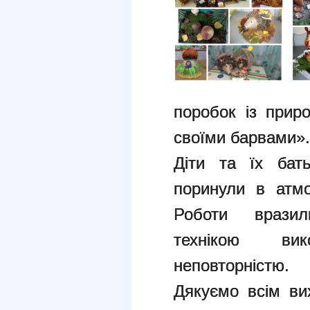
поробок із прир
своїми барвами».
Діти та їх бат
поринули в атмо
Роботи вразил
технікою вик
неповторністю.
Дякуємо всім ви