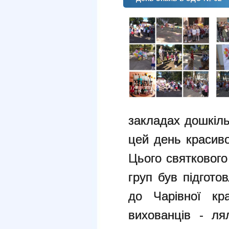
закладах дошкіль
цей день красиво
Цього святкового
груп був підгото
до Чарівної кр
вихованців - ля