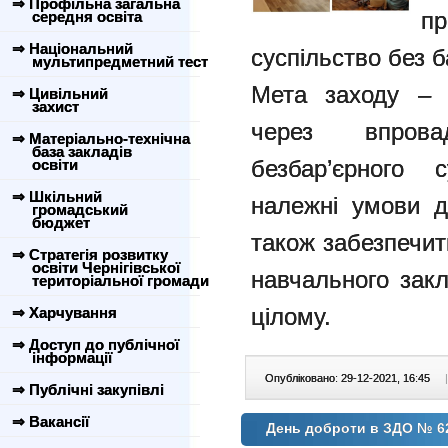
⇒ Профільна загальна
п
середня освіта
⇒ Національний
суспільство без б
мультипредметний тест
Мета заходу – 
⇒ Цивільний
захист
через впрова
⇒ Матеріально-технічна
база закладів
безбар’єрного 
освіти
⇒ Шкільний
належні умови д
громадський
бюджет
також забезпечит
⇒ Стратегія розвитку
освіти Чернігівської
навчального закл
територіальної громади
цілому.
⇒ Харчування
⇒ Доступ до публічної
інформації
Опубліковано: 29-12-2021, 16:45
|
⇒ Публічні закупівлі
⇒ Вакансії
День доброти в ЗДО № 6