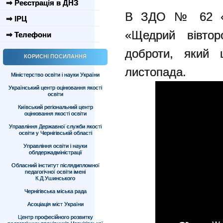
⇒ Реєстрація в ДНЗ
В ЗДО № 62 «Ал
⇒ ІРЦ
«Щедрий вівтор
⇒ Телефони
доброти, який 
КОРИСНІ ПОСИЛАННЯ
листопада.
Міністерство освіти і науки України
Український центр оцінювання якості
освіти
Київський регіональний центр
оцінювання якості освіти
Управління Державної служби якості
освіти у Чернігівській області
Управління освіти і науки
облдержадміністрації
Обласний інститут післядипломної
педагогічної освіти імені
К.Д.Ушинського
Чернігівська міська рада
Асоціація міст України
Центр професійного розвитку