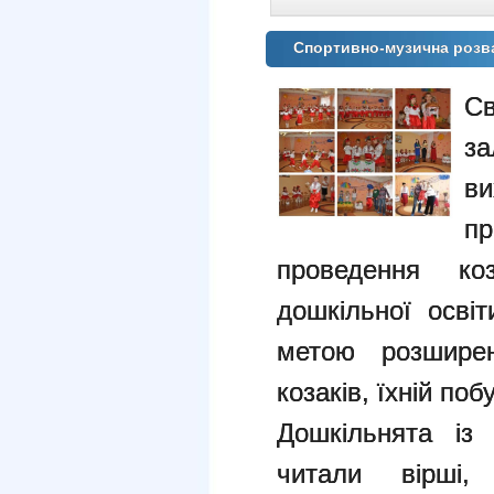
Спортивно-музична розва
С
з
в
пр
проведення ко
дошкільної осві
метою розшире
козаків, їхній поб
Дошкільнята із
читали вірші, 