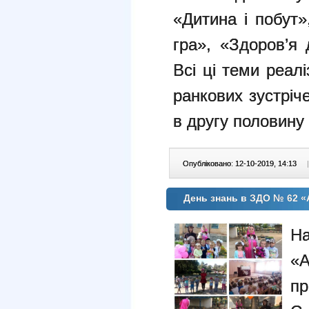
«Дитина і побут»
гра», «Здоров’я 
Всі ці теми реалі
ранкових зустріч
в другу половину
Опубліковано: 12-10-2019, 14:13
|
День знань в ЗДО № 62 «
Н
«
пр