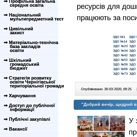
⇒ Профільна загальна
ресурсів для дошк
середня освіта
⇒ Національний
працюють за пос
мультипредметний тест
⇒ Цивільний
захист
ЗДО №1
ЗДО
⇒ Матеріально-технічна
ЗДО №14
ЗДО
база закладів
ЗДО №23
ЗДО
освіти
ЗДО №34
ЗДО
ЗДО №42
ЗДО
⇒ Шкільний
ЗДО №52
ЗДО
громадський
ЗДО №59
ЗДО
бюджет
ЗДО №66
ЗДО
ЗДО №73
ЗДО
⇒ Стратегія розвитку
освіти Чернігівської
територіальної громади
Опубліковано: 30-03-2020, 09:25
|
⇒ Харчування
"Добрий вечір, щедрий в
⇒ Доступ до публічної
інформації
⇒ Публічні закупівлі
У 
⇒ Вакансії
пр