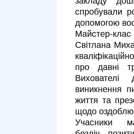
закладу до
спробували 
допомогою вос
Майстер-кла
Світлана Миха
кваліфікаційно
про давні тр
Вихователі 
виникнення п
життя та през
щодо оздоблю
Учасники ма
безліч позит