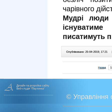
чарівного дійс
Мудрі люди 
існуватим
писатимуть п
Опубліковано: 25-04-2019, 17:21
|
Назад
1
Дизайн та розробка сайту
Веб-студія "Паутинка"
© Управління о