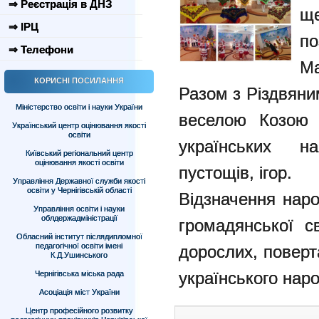
⇒ Реєстрація в ДНЗ
щ
⇒ ІРЦ
по
⇒ Телефони
М
КОРИСНІ ПОСИЛАННЯ
Разом з Різдвян
Міністерство освіти і науки України
веселою Козою 
Український центр оцінювання якості
освіти
українських н
Київський регіональний центр
оцінювання якості освіти
пустощів, ігор.
Управління Державної служби якості
освіти у Чернігівській області
Відзначення нар
Управління освіти і науки
облдержадміністрації
громадянської св
Обласний інститут післядипломної
педагогічної освіти імені
дорослих, поверт
К.Д.Ушинського
українського наро
Чернігівська міська рада
Асоціація міст України
Центр професійного розвитку