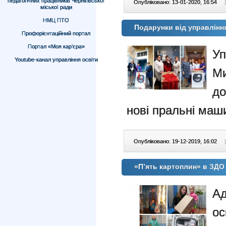
педагогічних працівників Чернігівської
Опубліковано: 13-01-2020, 16:54
|
міської ради
НМЦ ПТО
Подарунки від управлінн
Профорієнтаційний портал
Портал «Моя кар’єра»
Уп
Youtube-канал управління освіти
М
до
нові пральні маш
Опубліковано: 19-12-2019, 16:02
|
«П’ять картоплин» в ЗДО
Ад
ос