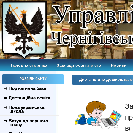
Головна сторінка
Заклади освіти міста
Новини
РОЗДІЛИ САЙТУ
Дистанційна дошкільна о
⇒ Нормативна база
⇒ Дистанційна освіта
За
⇒ Нова українська
школа
пр
⇒ Вступ до першого
класу
вл