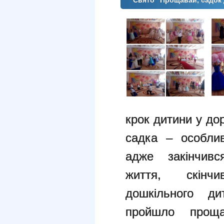
Свято "Прощавай, садок 
крок дитини у до
садка – особли
адже закінчився
життя, скінч
дошкільного ди
пройшло прощ