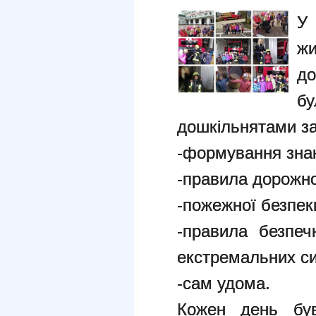
У
жи
до
б
дошкільнятами з
-формування знан
-правила дорожно
-пожежної безпеки
-правила безпеч
екстремальних си
-сам удома.
Кожен день був