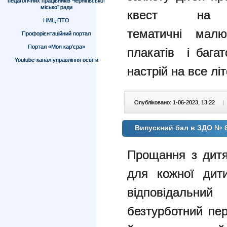
педагогічних працівників Чернігівської
міської ради
квест на с
НМЦ ПТО
тематичні малю
Профорієнтаційний портал
Портал «Моя кар’єра»
плакатів і багат
Youtube-канал управління освіти
настрій на все літ
Опубліковано: 1-06-2023, 13:22
|
Випускний бал в ЗДО № 
Прощання з дитя
для кожної дит
відповідальн
безтурботний
пер