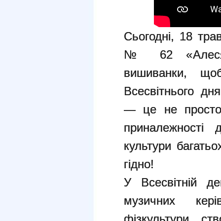
Сьогодні, 18 тра
№ 62 «Алеся»
вишиванки, що
Всесвітнього дн
— це не просто
приналежності 
культури багатьо
гідно!
У Всесвітній де
музичних кері
фізкультури ст