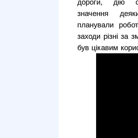
дороги, дію
значення дея
планували
робо
заходи різні за
був цікавим кори