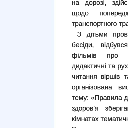
на дорозі, здій
щодо поперед
транспортного тр
З дітьми прово
бесіди, відбувс
фільмів про 
дидактичні та рух
читання віршів т
організована в
тему: «Правила д
здоров'я збері
кімнатах тематич