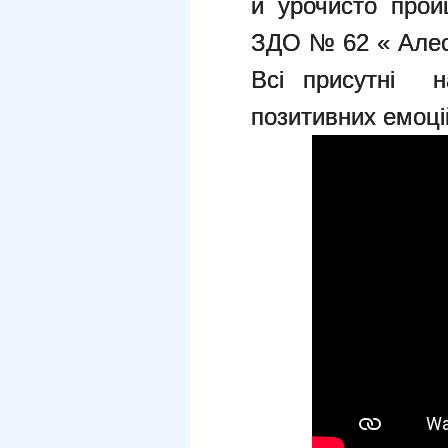
й урочисто про
ЗДО № 62 « Алес
Всі присутні 
позитивних емоці