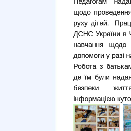
Педагогам надан
щодо проведення
руху дітей. Прац
ДСНС України в Ч
навчання щодо 
допомоги у разі 
Робота з батькам
де їм були надан
безпеки житт
інформацією куто