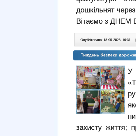
дошкільнят через
Вітаємо з ДНЕМ
Опубліковано: 18-05-2023, 16:31
|
Тиждень безпеки дорожн
У
«
ру
як
п
захисту життя; п