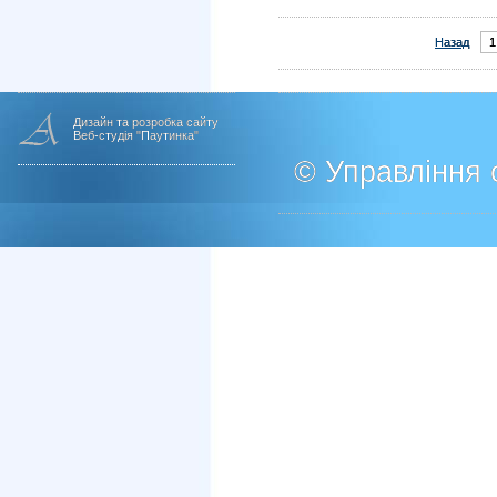
Назад
1
Дизайн та розробка сайту
Веб-студія "Паутинка"
© Управління о