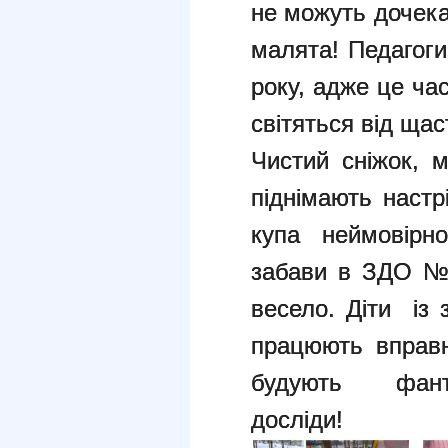
не можуть дочека
малята! Педагоги
року, адже це ча
світяться від щас
Чистий сніжок, м
піднімають настр
купа неймовірн
забави в ЗДО №
весело. Діти із 
працюють вправн
будують фанта
досліди!