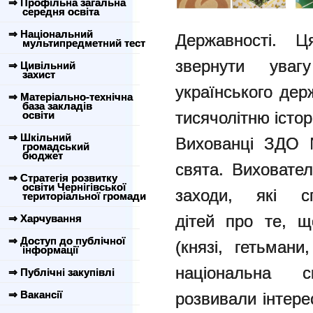
⇒ Профільна загальна
середня освіта
⇒ Національний
Державності. Ц
мультипредметний тест
звернути уваг
⇒ Цивільний
захист
українського дер
⇒ Матеріально-технічна
база закладів
тисячолітню істор
освіти
⇒ Шкільний
Вихованці ЗДО 
громадський
бюджет
свята. Виховател
⇒ Стратегія розвитку
освіти Чернігівської
заходи, які сп
територіальної громади
дітей про те, щ
⇒ Харчування
⇒ Доступ до публічної
(князі, гетьмани
інформації
національна си
⇒ Публічні закупівлі
⇒ Вакансії
розвивали інтере