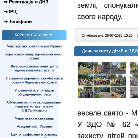
⇒ Реєстрація в ДНЗ
землі, спонукал
⇒ ІРЦ
свого народу.
⇒ Телефони
КОРИСНІ ПОСИЛАННЯ
Опубліковано: 28-07-2023, 13:25
|
Міністерство освіти і науки України
День захисту дітей в ЗД
Український центр оцінювання якості
освіти
Київський регіональний центр
оцінювання якості освіти
Управління Державної служби якості
освіти у Чернігівській області
Управління освіти і науки
облдержадміністрації
Обласний інститут післядипломної
педагогічної освіти імені
К.Д.Ушинського
веселе свято - М
Чернігівська міська рада
У ЗДО № 62 «А
Асоціація міст України
захисту дітей пр
Центр професійного розвитку