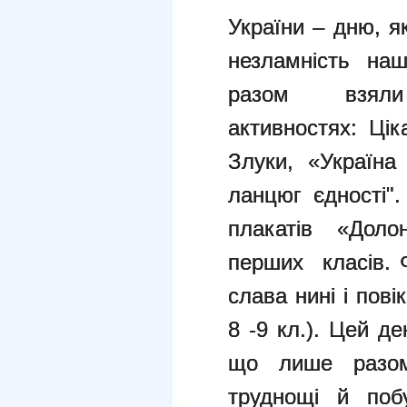
України – дню, я
незламність на
разом взял
активностях:
Цік
Злуки, «Україна
ланцюг єдності"
плакатів
«Долон
перших класів.
слава нині і пові
8 -9 кл.).
Цей де
що лише разо
труднощі й поб