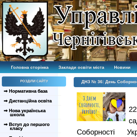
Головна сторінка
Заклади освіти міста
Новини
РОЗДІЛИ САЙТУ
ДНЗ № 36: День Соборнос
⇒ Нормативна база
⇒ Дистанційна освіта
2
⇒ Нова українська
школа
с
⇒ Вступ до першого
класу
Соборності Ук