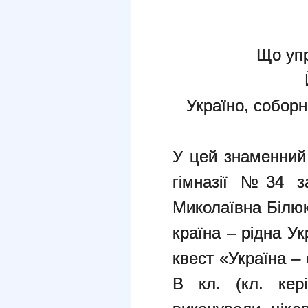
Що упр
Україно, собор
У цей знаменний 
гімназії №34
з
Миколаївна Білю
країна – рідна У
квест «Україна –
В кл. (кл. кер