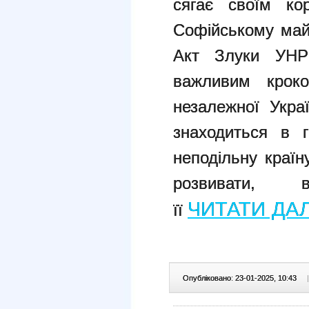
сягає своїм ко
Софійському май
Акт Злуки УНР
важливим крок
незалежної Укра
знаходиться в 
неподільну країну
розвивати, в
ЧИТАТИ ДА
її
Опубліковано: 23-01-2025, 10:43
|