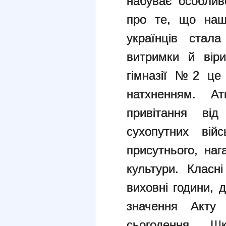
набуває особлив
про те, що наш
українців стал
витримки й вір
гімназії №2 це 
натхненням. А
привітання від
сухопутних вій
присутнього, на
культури.
Класні
виховні години, 
значення Акту
сьогодення. Ш