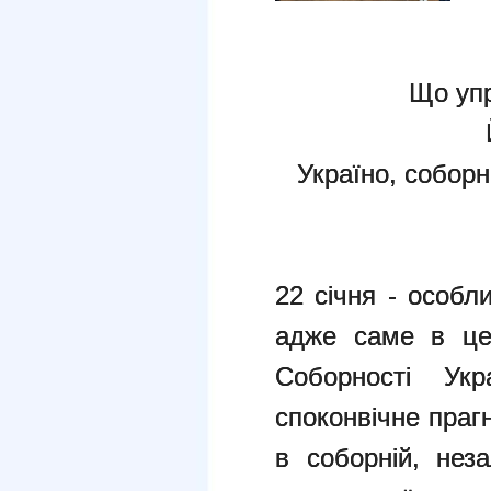
Що упр
Україно, собор
22 січня - особл
адже саме в це
Соборності Укр
споконвічне праг
в соборній, неза