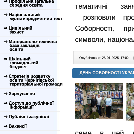
⇒ Профільна загальна
тематичні заня
середня освіта
⇒ Національний
розповіли про
мультипредметний тест
Соборності, пр
⇒ Цивільний
захист
символи, націона
⇒ Матеріально-технічна
база закладів
освіти
Опубліковано: 23-01-2025, 17:02
|
⇒ Шкільний
громадський
бюджет
ДЕНЬ СОБОРНОСТІ УКРАЇ
⇒ Стратегія розвитку
освіти Чернігівської
територіальної громади
⇒ Харчування
⇒ Доступ до публічної
інформації
⇒ Публічні закупівлі
⇒ Вакансії
саме в цей д