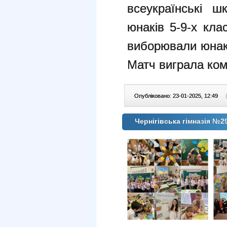
всеукраїнські ш
юнаків 5-9-х кла
виборювали юнак
Матч виграла ко
Опубліковано: 23-01-2025, 12:49
|
Чернігівська гімназія №29