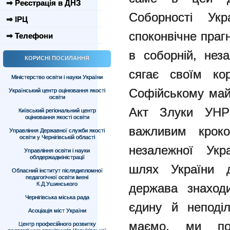
⇒ Реєстрація в ДНЗ
Соборності Укр
⇒ ІРЦ
споконвічне праг
⇒ Телефони
в соборній, неза
КОРИСНІ ПОСИЛАННЯ
сягає своїм ко
Міністерство освіти і науки України
Софійському май
Український центр оцінювання якості
освіти
Акт Злуки УНР
Київський регіональний центр
оцінювання якості освіти
важливим крок
Управління Державної служби якості
освіти у Чернігівській області
незалежної Укр
Управління освіти і науки
облдержадміністрації
шлях України д
Обласний інститут післядипломної
педагогічної освіти імені
К.Д.Ушинського
держава знаход
Чернігівська міська рада
єдину й неподіл
Асоціація міст України
маємо, ми пови
Центр професійного розвитку