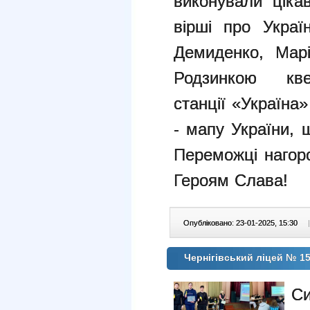
виконували
ціка
вірші про Укра
Демиденко, Мар
Родзинкою к
станції
«Україна»
- мапу України,
Переможці нагор
Героям Слава!
Опубліковано: 23-01-2025, 15:30
|
Чернігівський ліцей № 15
Си