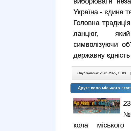
виборювати неза
Україна - єдина т
Головна традиція
ланцюг, який
символізуючи об
державну єдніс
Опубліковано: 23-01-2025, 13:03
|
Друге коло міського етапу
23
№ 
кола міського 