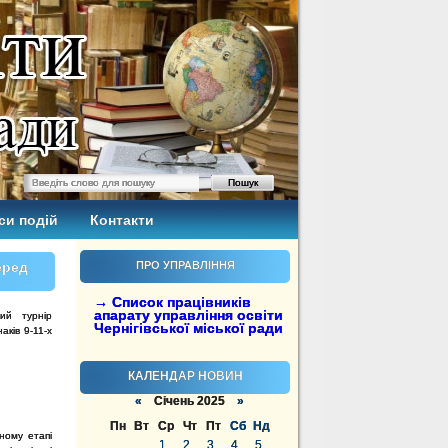
си подій
Контакти
еред
ПРО УПРАВЛІННЯ
→ Список працівників
апарату управління освіти
ий турнір
Чернігівської міської ради
аків 9-11-х
КАЛЕНДАР НОВИН
«
Січень 2025
»
Пн
Вт
Ср
Чт
Пт
Сб
Нд
ному етапі
1
2
3
4
5