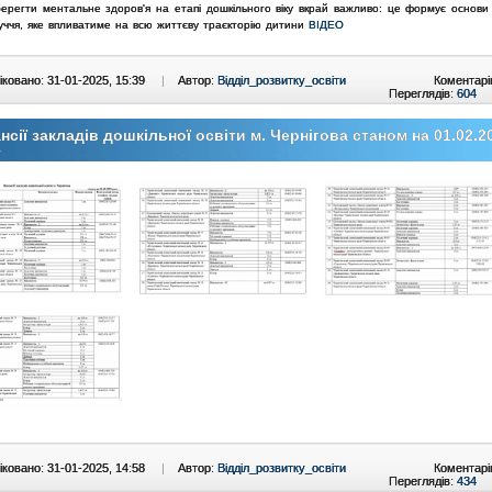
ерегти ментальне здоров'я на етапі дошкільного віку вкрай важливо: це формує основи 
уччя, яке впливатиме на всю життєву траєкторію дитини
ВІДЕО
ковано: 31-01-2025, 15:39
|
Автор:
Відділ_розвитку_освіти
Коментарі
Переглядів:
604
нсії закладів дошкільної освіти м. Чернігова станом на 01.02.2
у
ковано: 31-01-2025, 14:58
|
Автор:
Відділ_розвитку_освіти
Коментарі
Переглядів:
434