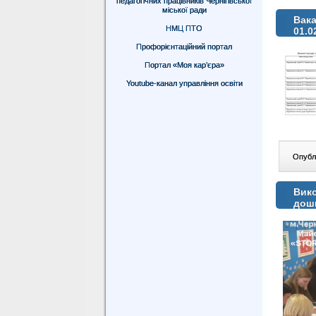
педагогічних працівників Чернігівської
міської ради
Вака
НМЦ ПТО
01.0
Профорієнтаційний портал
Портал «Моя кар’єра»
Youtube-канал управління освіти
Опублі
Вико
дошк