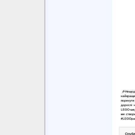
🎉
Нещод
найкращ
поринути
дорослі 
LEGO-шед
ми створ
#LEGOpar
Опублі