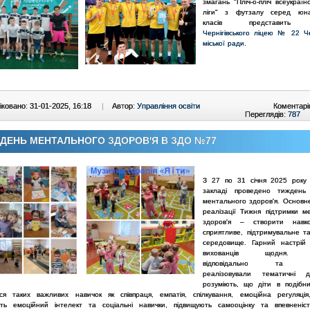
змагань
"Пліч-о-пліч всеукраїнс
ліги" з футзалу серед юнак
класів
представи
Чернігівського ліцею № 22 Чер
міської ради
.
ковано: 31-01-2025, 16:18
|
Автор:
Управління освіти
Коментарі
Переглядів:
787
ДЕНЬ МЕНТАЛЬНОГО ЗДОРОВ'Я В ЗДО №77
З 27 по 31 січня 2025 року
закладі проведено тиждень 
ментального здоров'я.
Основн
реалізації Тижня підтримки м
здоров'я – створити навк
сприятливе, підтримувальне т
середовище.
Гарний настрій
вихованців щодня. П
відповідально та на
реалізовували тематичні 
розуміють, що діти в подібн
ся таких важливих навичок як співпраця, емпатія, спілкування, емоційна регуляція, 
ть емоційний інтелект та соціальні навички, підвищують самооцінку та впевненіс