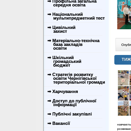
⇒ Профільна загальна
середня освіта
⇒ Національний
мультипредметний тест
⇒ Цивільний
захист
⇒ Матеріально-технічна
база закладів
Опублі
освіти
⇒ Шкільний
ТИЖ
громадський
бюджет
⇒ Стратегія розвитку
освіти Чернігівської
територіальної громади
⇒ Харчування
⇒ Доступ до публічної
інформації
⇒ Публічні закупівлі
⇒ Вакансії
навчають
розвиваю