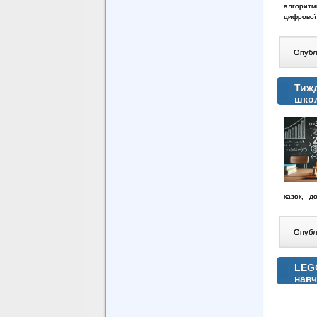
алгоритм
цифрової
Опублі
Тижд
школ
казок,
до
Опублі
LEGO
нав