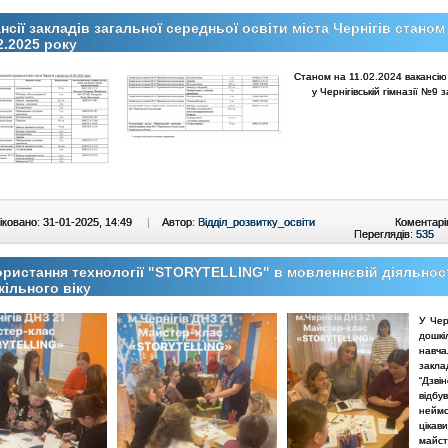
нсії закладів загальної середньої освіти міста Чернігів станом
2.2025 року
Станом на 11.02.2024 вакансію
у Чернігівській гімназії №9 
ковано: 31-01-2025, 14:49
|
Автор:
Відділ_розвитку_освіти
Коментарі
Переглядів:
535
ристання технології "STORYTELLING" в мовленнєвій діяльност
ільного віку
У Чер
дошкі
навча
зак
“Дзвін
відбув
неймо
цікав
майст