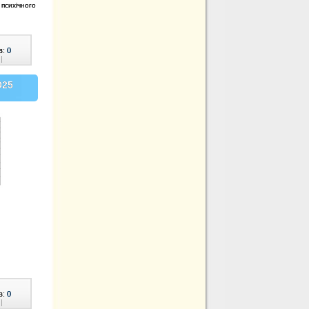
психічного
в:
0
|
025
в:
0
|