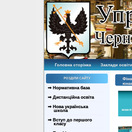
Головна сторінка
Заклади освіти
РОЗДІЛИ САЙТУ
Фіна
юнак
⇒ Нормативна база
⇒ Дистанційна освіта
⇒ Нова українська
школа
⇒ Вступ до першого
класу