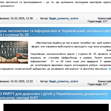
ічне мислення та програмування – це те, що допомагає молодшим школярам адапту
 реальності.
ковано: 31-01-2025, 12:38
|
Автор:
Відділ_розвитку_освіти
Коментарі
Переглядів:
577
ень математики та інформатики в Чернігівській загальноосвіт
і І ступеня № 25
«Математика подібна до гри в шахи: потрібен час, щоб навчи
фігури, але справжня майстерність приходить тоді, коли розуміє
Бле
Чернігівська загальноосвітня школа І ступеня № 25 провела 
подорож по станціям ЦифроЛенду в рамках Тижня мате
інформатики!
27 та 28 січня наші учні відвідали 5 цікави
де:
розв’язували віршовані задачі,
розгадували ребуси,
занурювал
сліджували геометричний майданчик, де розвивали абстрактне та критичне мислення.
В
ковано: 31-01-2025, 12:33
|
Автор:
Відділ_розвитку_освіти
Коментарі
Переглядів:
577
 PARTY для дорослих і дітей у Чернігівському дошкільному
чальному закладі №57