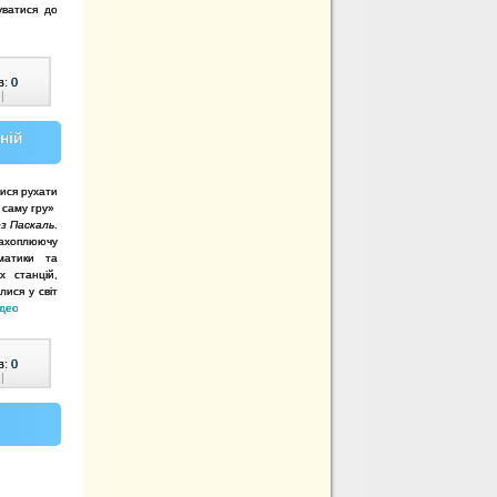
ватися до
в:
0
|
ній
тися рухати
ш саму гру»
з Паскаль
.
захоплюючу
матики та
х станцій,
ися у світ
ідео
в:
0
|