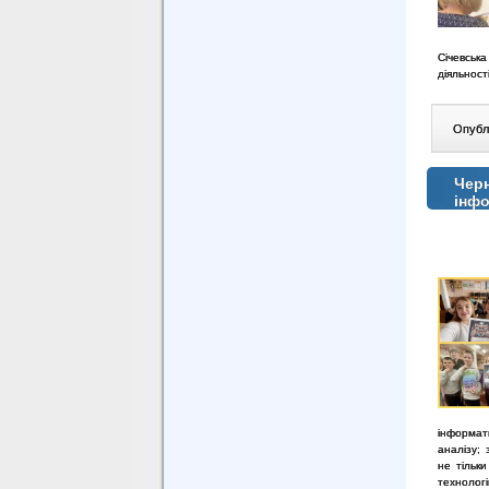
Січевськ
діяльност
Опублі
Черн
інф
інформат
аналізу;
не тільк
технолог