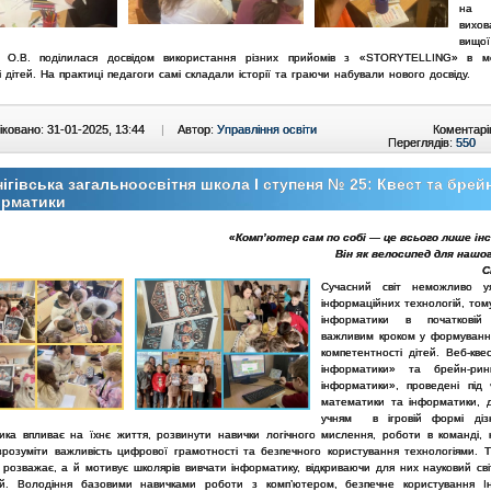
н
вихов
вищої
а О.В. поділилася
досвідом використання різних прийомів з «STORYTELLING» в
м
і дітей. На практиці педагоги самі складали
історії та граючи набували нового досвіду.
ковано: 31-01-2025, 13:44
|
Автор:
Управління освіти
Коментарі
Переглядів:
550
ігівська загальноосвітня школа І ступеня № 25: Квест та брейн
орматики
«Комп’ютер сам по собі — це всього лише і
Він як велосипед для нашо
С
Сучасний світ неможливо у
інформаційних технологій, том
інформатики в початкові
важливим кроком у формуванн
компетентності дітей.
Веб-кве
інформатики» та брейн-рин
інформатики», проведені під
математики та інформатики,
учням в ігровій формі дізн
ика впливає на їхнє життя, розвинути навички логічного мислення, роботи в команді, 
 зрозуміти важливість цифрової грамотності та безпечного користування технологіями. Т
и розважає, а й мотивує школярів вивчати інформатику, відкриваючи для них науковий сві
ій.
Володіння базовими навичками роботи з комп’ютером, безпечне користування І