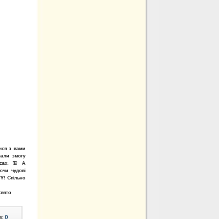
ися з вами
мали змогу
сах. 🏗️ А
ючи чудові
TY
! Спільно
свято
в:
0