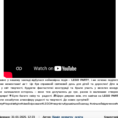
авно у нашому закладі відбулася неймовірна подія –
LEGO PARTY
, і ми хочемо поділит
ими моментами! 🧱✨
Це був справжній святковий день для дітей та дорослих! Діти 
 у світ творчості, будуючи фантастичні конструкції та брали участь у веселих конкур
не залишалися осторонь – вони теж долучались до гри, разом із малюками створю
еври! 🌟
Було багато сміху та радості. 🎁
Щиро дякуємо всім, хто завітав на
LEGO PAR
или незабутню атмосферу радості та творчості. До нових зустрічей!
ty#Чернігів#діти#сімейнірозваги#LEGO#творчість#дошкільнийзаклад #спільнийвідпочинок#
ковано: 31-01-2025, 12:23
|
Автор:
Відділ_розвитку_освіти
Коментарі