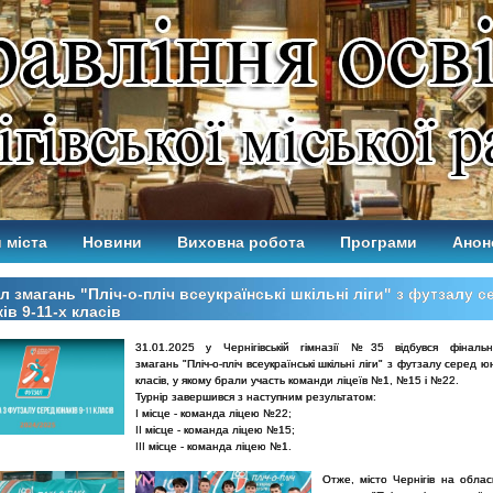
 міста
Новини
Виховна робота
Програми
Анон
л змагань "Пліч-о-пліч всеукраїнські шкільні ліги" з футзалу с
ів 9-11-х класів
31.01.2025 у Чернігівській гімназії №35 відбувся фінальн
змагань "Пліч-о-пліч всеукраїнські шкільні ліги" з футзалу серед юн
класів, у якому брали участь команди ліцеїв №1, №15 і №22.
Турнір завершився з наступним результатом:
І місце - команда ліцею №22;
ІІ місце - команда ліцею №15;
ІІІ місце - команда ліцею №1.
Отже, місто Чернігів на облас