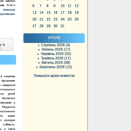
ькі шкільні
ів 9-11-х
6
7
8
9
10
11
12
ть
команда
13
14
15
16
17
18
19
нігівської
20
21
22
23
24
25
26
27
28
29
30
31
АРХИВ
Серпень 2026 (4)
в:
0
|
Липень 2026 (17)
Червень 2026 (32)
Травень 2026 (17)
Квітень 2026 (38)
Березень 2026 (15)
Показати архів повністю
 в нашому
підтримки
е завдання
ентального
оло дітей
а безпечне
 панував у
едагоги
тхненно
дні, адже
их заходах
стійкість;
ть у своїх