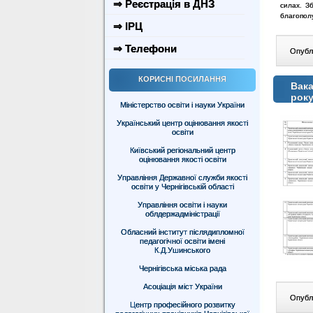
⇒ Реєстрація в ДНЗ
силах.
Зб
благопол
⇒ ІРЦ
⇒ Телефони
Опублі
КОРИСНІ ПОСИЛАННЯ
Вака
рок
Міністерство освіти і науки України
Український центр оцінювання якості
освіти
Київський регіональний центр
оцінювання якості освіти
Управління Державної служби якості
освіти у Чернігівській області
Управління освіти і науки
облдержадміністрації
Обласний інститут післядипломної
педагогічної освіти імені
К.Д.Ушинського
Чернігівська міська рада
Асоціація міст України
Опублі
Центр професійного розвитку