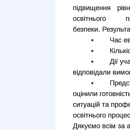
підвищення рівн
освітнього
безпеки.
Результа
• Час евакуа
• Кількість е
• Дії учасник
відповідали вимог
• Представни
оцінили готовніс
ситуацій та профе
освітнього процес
Дякуємо всім за 