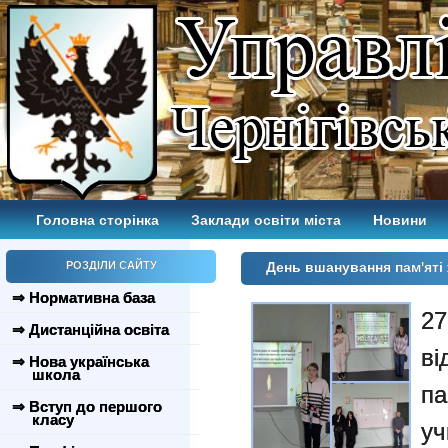
Головна сторінка
Заклади освіти міста
Новини
РОЗДІЛИ САЙТУ
День вшанування пам'яті 
⇒ Нормативна база
2
⇒ Дистанційна освіта
ві
⇒ Нова українська
школа
па
⇒ Вступ до першого
класу
уч