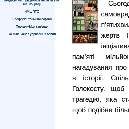
педагогічних працівників Чернігівської
Сього
міської ради
НМЦ ПТО
само
Профорієнтаційний портал
п’ятихви
Портал «Моя кар’єра»
жертв 
Youtube-канал управління освіти
ініціат
пам'яті мільй
нагадування про
в історії. Спі
Голокосту, щоб
трагедію, яка с
щоб подібне біль