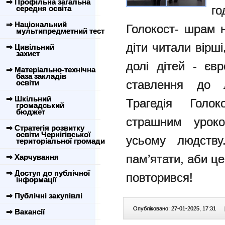
⇒ Профільна загальна
го
середня освіта
⇒ Національний
Голокост- шрам н
мультипредметний тест
діти читали вірші
⇒ Цивільний
захист
долі дітей - єв
⇒ Матеріально-технічна
база закладів
ставлення до л
освіти
⇒ Шкільний
Трагедія Голо
громадський
бюджет
страшним уроко
⇒ Стратегія розвитку
освіти Чернігівської
усьому людств
територіальної громади
пам’ятати, аби ц
⇒ Харчування
⇒ Доступ до публічної
повторився!
інформації
⇒ Публічні закупівлі
Опубліковано: 27-01-2025, 17:31
|
⇒ Вакансії