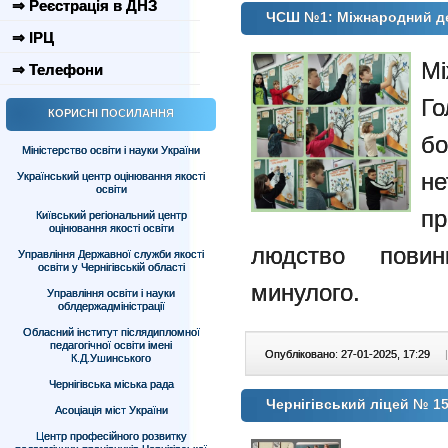
⇒ Реєстрація в ДНЗ
ЧСШ №1: Міжнародний де
⇒ ІРЦ
Мі
⇒ Телефони
Г
КОРИСНІ ПОСИЛАННЯ
б
Міністерство освіти і науки України
н
Український центр оцінювання якості
освіти
пр
Київський регіональний центр
оцінювання якості освіти
людство повин
Управління Державної служби якості
освіти у Чернігівській області
минулого.
Управління освіти і науки
облдержадміністрації
Обласний інститут післядипломної
педагогічної освіти імені
Опубліковано: 27-01-2025, 17:29
|
К.Д.Ушинського
Чернігівська міська рада
Чернігівський ліцей № 15
Асоціація міст України
Центр професійного розвитку