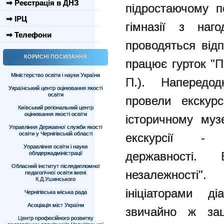
⇒ Реєстрація в ДНЗ
підростаючому п
⇒ ІРЦ
гімназії з наг
⇒ Телефони
проводяться відп
КОРИСНІ ПОСИЛАННЯ
працює гурток "П
Міністерство освіти і науки України
П.). Напередод
Український центр оцінювання якості
освіти
провели екскур
Київський регіональний центр
оцінювання якості освіти
історичному муз
Управління Державної служби якості
освіти у Чернігівській області
екскурсії - 
Управління освіти і науки
державності.
облдержадміністрації
Обласний інститут післядипломної
незалежності
педагогічної освіти імені
К.Д.Ушинського
ініціаторами д
Чернігівська міська рада
Асоціація міст України
звичайно ж зац
Центр професійного розвитку