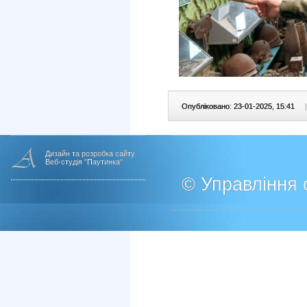
Опубліковано: 23-01-2025, 15:41
|
Дизайн та розробка сайту
Веб-студія "Паутинка"
© Управління о