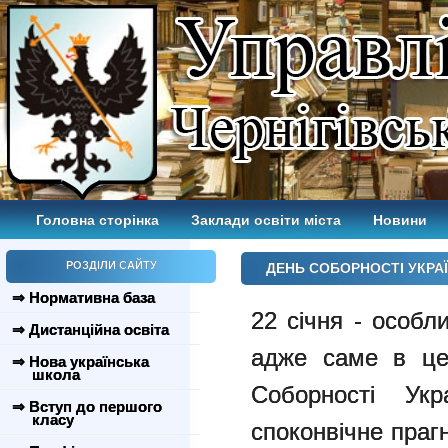
Головна сторінка
Заклади освіти міста
Новини
РОЗДІЛИ САЙТУ
ДЕНЬ СОБОРНОСТІ УКРАЇ
⇒ Нормативна база
22 січня - особл
⇒ Дистанційна освіта
адже саме в це
⇒ Нова українська
школа
Соборності Укр
⇒ Вступ до першого
класу
споконвічне праг