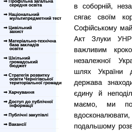
⇒ Профільна загальна
в соборній, неза
середня освіта
⇒ Національний
сягає своїм ко
мультипредметний тест
Софійському май
⇒ Цивільний
захист
Акт Злуки УНР
⇒ Матеріально-технічна
база закладів
важливим крок
освіти
⇒ Шкільний
незалежної Укр
громадський
бюджет
шлях України д
⇒ Стратегія розвитку
освіти Чернігівської
держава знаход
територіальної громади
єдину й неподіл
⇒ Харчування
⇒ Доступ до публічної
маємо, ми пови
інформації
вдосконалювати
⇒ Публічні закупівлі
⇒ Вакансії
подальшому розв