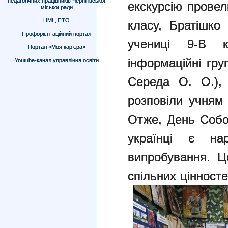
педагогічних працівників Чернігівської
екскурсію провел
міської ради
НМЦ ПТО
класу, Братішко
Профорієнтаційний портал
учениці 9-В 
Портал «Моя кар’єра»
інформаційні груп
Youtube-канал управління освіти
Середа О. О.), 
розповіли учням
Отже, День Собо
українці є на
випробування. Ц
спільних цінносте