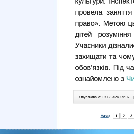
культури. Інспек
провела заняття
право». Метою ц
дітей розуміння
Учасники дізнали
захищати та чом
обов’язків. Під 
ознайомлено з
Чи
Опубліковано: 19-12-2024, 09:16
|
Назад
1
2
3