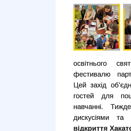
освітнього свя
фестивалю парт
Цей захід об’єдн
гостей для пош
навчанні. Тижд
дискусіями та
відкриття Хака