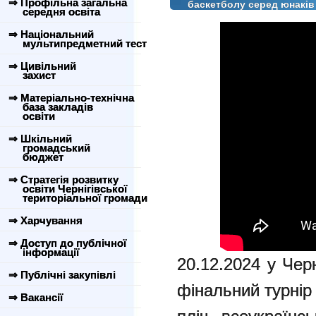
⇒ Профільна загальна
баскетболу серед юнаків 
середня освіта
⇒ Національний
мультипредметний тест
⇒ Цивільний
захист
⇒ Матеріально-технічна
база закладів
освіти
⇒ Шкільний
громадський
бюджет
⇒ Стратегія розвитку
освіти Чернігівської
територіальної громади
⇒ Харчування
⇒ Доступ до публічної
інформації
20.12.2024 у Черн
⇒ Публічні закупівлі
фінальний турнір 
⇒ Вакансії