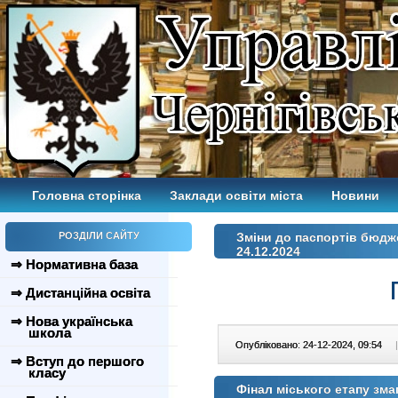
Головна сторінка
Заклади освіти міста
Новини
РОЗДІЛИ САЙТУ
Зміни до паспортів бюдж
24.12.2024
⇒ Нормативна база
⇒ Дистанційна освіта
⇒ Нова українська
школа
Опубліковано: 24-12-2024, 09:54
|
⇒ Вступ до першого
класу
Фінал міського етапу змаг