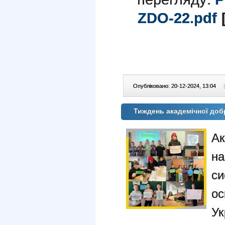
ZDO-22.pdf
[
Опубліковано: 20-12-2024, 13:04
|
Тиждень академічної добр
А
н
с
ос
У