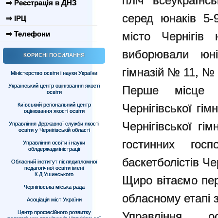
пліч всеукраїнсь
⇒ Реєстрація в ДНЗ
серед юнаків 5-
⇒ ІРЦ
⇒ Телефони
місто Чернігів
виборювали юні 
КОРИСНІ ПОСИЛАННЯ
гімназій № 11, №
Міністерство освіти і науки України
Український центр оцінювання якості
Перше місце 
освіти
Київський регіональний центр
Чернігівської гі
оцінювання якості освіти
Чернігівської гі
Управління Державної служби якості
освіти у Чернігівській області
гостинних госп
Управління освіти і науки
облдержадміністрації
баскетболістів Чер
Обласний інститут післядипломної
педагогічної освіти імені
К.Д.Ушинського
Щиро вітаємо пер
Чернігівська міська рада
обласному етапі 
Асоціація міст України
Центр професійного розвитку
Управління о