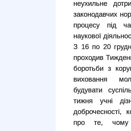
неухильне дотр
законодавчих нор
процесу під ча
наукової діяльнос
З 16 по 20 грудн
проходив Тиждень
боротьби з кору
виховання мол
будувати суспіл
тижня учні діз
доброчесності, к
про те, чому