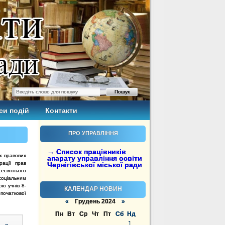
си подій
Контакти
ПРО УПРАВЛІННЯ
→ Список працівників
к правових
апарату управління освіти
рації прав
Чернігівської міської ради
есвітнього
соціальним
ю учнів 8-
КАЛЕНДАР НОВИН
 початкової
«
Грудень 2024
»
Пн
Вт
Ср
Чт
Пт
Сб
Нд
1