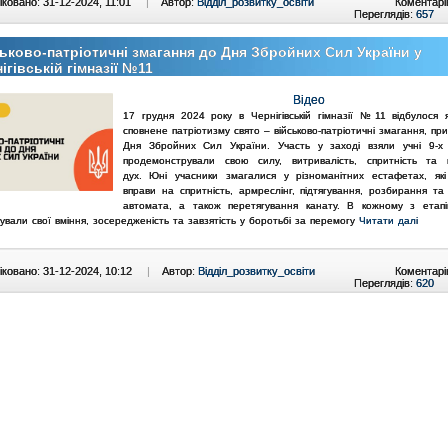
ковано: 31-12-2024, 11:01
|
Автор:
Відділ_розвитку_освіти
Коментарі
Переглядів:
657
ьково-патріотичні змагання до Дня Збройних Сил України у
ігівській гімназії №11
Відео
17 грудня 2024 року в Чернігівській гімназії №11 відбулося 
сповнене патріотизму свято – військово-патріотичні змагання, пр
Дня Збройних Сил України. Участь у заході взяли учні 9-х к
продемонстрували свою силу, витривалість, спритність та 
дух.
Юні учасники змагалися у різноманітних естафетах, як
вправи на спритність, армреслінг, підтягування, розбирання та
автомата, а також перетягування канату. В кожному з етап
вали свої вміння, зосередженість та завзятість у боротьбі за перемогу
Читати далі
ковано: 31-12-2024, 10:12
|
Автор:
Відділ_розвитку_освіти
Коментарі
Переглядів:
620