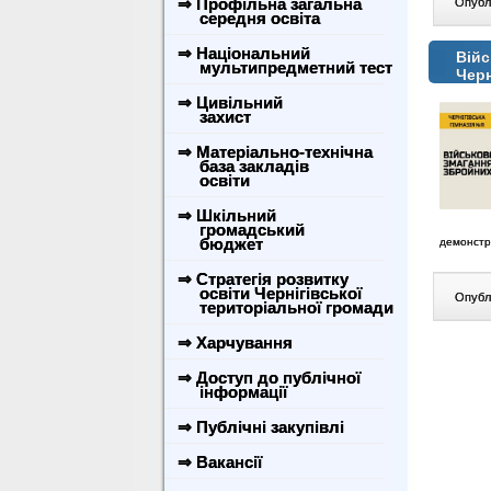
⇒ Профільна загальна
Опублі
середня освіта
⇒ Національний
Війс
мультипредметний тест
Черн
⇒ Цивільний
захист
⇒ Матеріально-технічна
база закладів
освіти
⇒ Шкільний
громадський
бюджет
демонстру
⇒ Стратегія розвитку
освіти Чернігівської
Опублі
територіальної громади
⇒ Харчування
⇒ Доступ до публічної
інформації
⇒ Публічні закупівлі
⇒ Вакансії