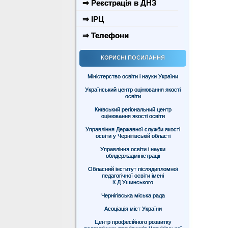
⇒ Реєстрація в ДНЗ
⇒ ІРЦ
⇒ Телефони
КОРИСНІ ПОСИЛАННЯ
Міністерство освіти і науки України
Український центр оцінювання якості
освіти
Київський регіональний центр
оцінювання якості освіти
Управління Державної служби якості
освіти у Чернігівській області
Управління освіти і науки
облдержадміністрації
Обласний інститут післядипломної
педагогічної освіти імені
К.Д.Ушинського
Чернігівська міська рада
Асоціація міст України
Центр професійного розвитку