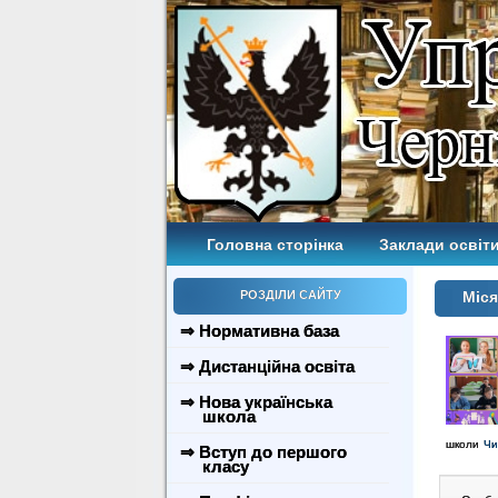
Головна сторінка
Заклади освіти
РОЗДІЛИ САЙТУ
Міся
⇒ Нормативна база
⇒ Дистанційна освіта
⇒ Нова українська
школа
школи
Чи
⇒ Вступ до першого
класу