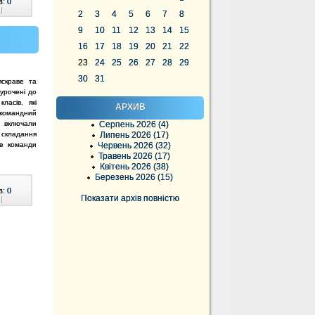
в:
0
|
2
3
4
5
6
7
8
9
10
11
12
13
14
15
16
17
18
19
20
21
22
23
24
25
26
27
28
29
30
31
яскраве та
иурочені до
ласів, які
АРХИВ
командний
і включали
Серпень 2026 (4)
 складання
Липень 2026 (17)
ів команди
Червень 2026 (32)
Травень 2026 (17)
Квітень 2026 (38)
Березень 2026 (15)
в:
0
Показати архів повністю
|