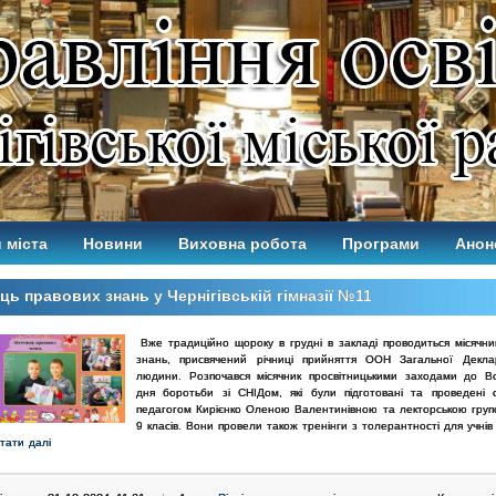
 міста
Новини
Виховна робота
Програми
Анон
ць правових знань у Чернігівській гімназії №11
Вже традиційно щороку в грудні в закладі проводиться місячни
знань,
присвячений річниці прийняття ООН Загальної Декла
людини.
Розпочався місячник просвітницькими заходами до Вс
дня боротьби зі СНІДом, які були підготовані та проведені 
педагогом Кирієнко Оленою Валентинівною та лекторською групо
9 класів. Вони провели також тренінги з толерантності для учнів
тати далі