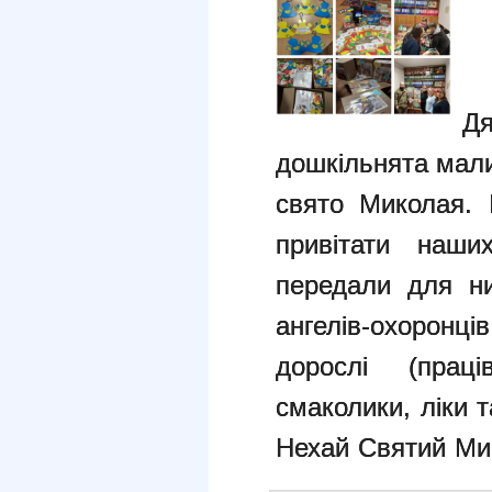
Д
дошкільнята мали
свято
Миколая. 
привітати наши
передали для ни
ангелів-охоронц
дорослі (прац
смаколики, ліки
т
Нехай Святий Мик