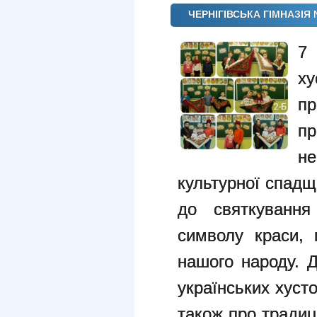
ЧЕРНІГІВСЬКА ГІМНАЗІЯ
7
х
пр
п
не
культурної спадщ
до святкування
символу краси, 
нашого народу. Д
українських хусто
також про традиц