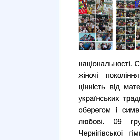
національності. 
жіночі поколін
цінність від ма
українських тра
оберегом і симв
любові.
09 гру
Чернігівської г