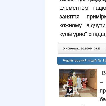
елементом націо
заняття примі
кожному відчути
культурної спадщ
Опубліковано: 9-12-2024, 09:21
|
Чернігівський ліцей № 1
В
–
пр
б