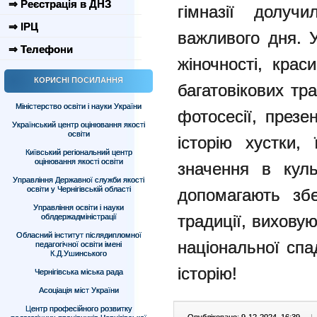
⇒ Реєстрація в ДНЗ
гімназії долуч
⇒ ІРЦ
важливого дня. 
⇒ Телефони
жіночності, крас
КОРИСНІ ПОСИЛАННЯ
багатовікових тра
Міністерство освіти і науки України
фотосесії, презе
Український центр оцінювання якості
освіти
історію хустки,
Київський регіональний центр
оцінювання якості освіти
значення в куль
Управління Державної служби якості
освіти у Чернігівській області
допомагають збе
Управління освіти і науки
традиції, вихову
облдержадміністрації
Обласний інститут післядипломної
національної сп
педагогічної освіти імені
К.Д.Ушинського
історію!
Чернігівська міська рада
Асоціація міст України
Центр професійного розвитку