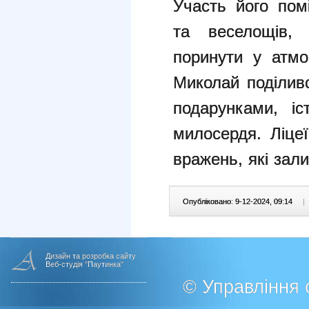
Участь його пом
та веселощів,
поринути у атмо
Миколай поділив
подарунками, іс
милосердя. Ліце
вражень, які зали
Опубліковано: 9-12-2024, 09:14
|
Дизайн та розробка сайту
Веб-студія "Паутинка"
© Управління о