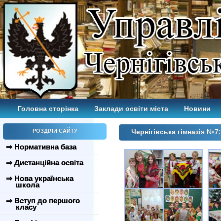
Головна сторінка
Заклади освіти міста
Новини
РОЗДІЛИ САЙТУ
Чернігівська гімназія №7:
⇒ Нормативна база
⇒ Дистанційна освіта
⇒ Нова українська
школа
⇒ Вступ до першого
класу