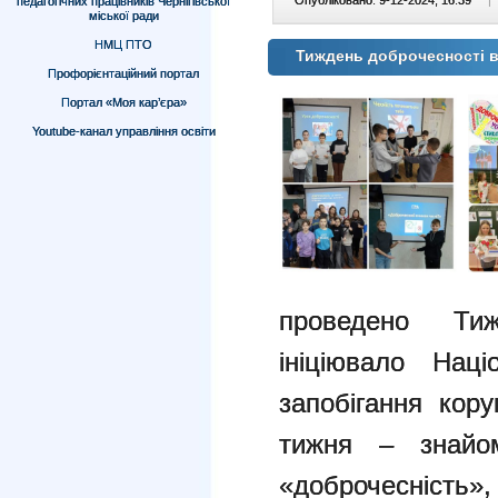
Опубліковано: 9-12-2024, 16:39
|
педагогічних працівників Чернігівської
міської ради
НМЦ ПТО
Тиждень доброчесності в 
Профорієнтаційний портал
Портал «Моя кар’єра»
Youtube-канал управління освіти
проведено Тиж
ініціювало Нац
запобігання кору
тижня – знайом
«доброчесність»