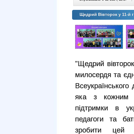
Щедрий Вівторок у 11-й г
"Щедрий вівторок
милосердя та єдн
Всеукраїнського 
яка з кожним 
підтримки в ук
педагоги та ба
зробити цей 