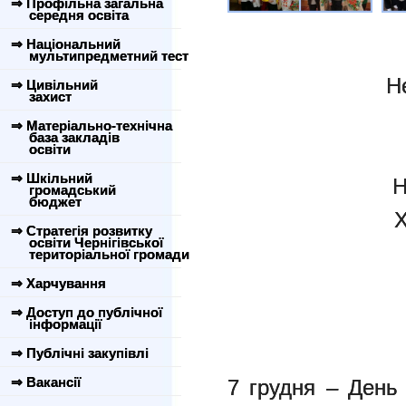
⇒ Профільна загальна
середня освіта
⇒ Національний
мультипредметний тест
Н
⇒ Цивільний
захист
⇒ Матеріально-технічна
база закладів
освіти
⇒ Шкільний
Н
громадський
бюджет
Х
⇒ Стратегія розвитку
освіти Чернігівської
територіальної громади
⇒ Харчування
⇒ Доступ до публічної
інформації
⇒ Публічні закупівлі
⇒ Вакансії
7 грудня – День 