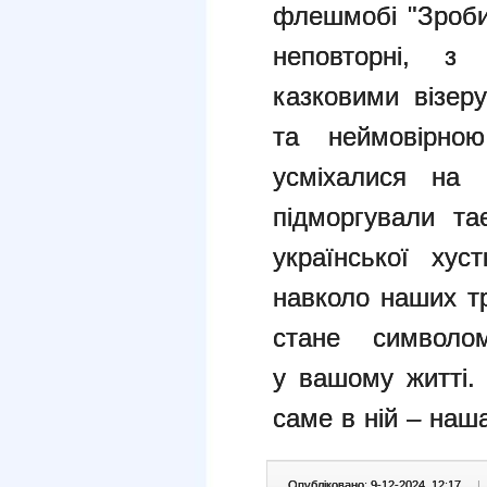
флешмобі "Зроби
неповторні, з
казковими візер
та неймовірно
усміхалися на 
підморгували т
української хус
навколо наших тр
стане символо
у вашому житті
саме в ній – наш
Опубліковано: 9-12-2024, 12:17
|