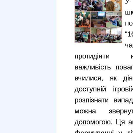
У 
шк
по
“1
ча
протидіяти н
важливість пова
вчилися, як ді
доступній ігров
розпізнати випа
можна зверн
допомогою.
Ця а
формуванні у ді