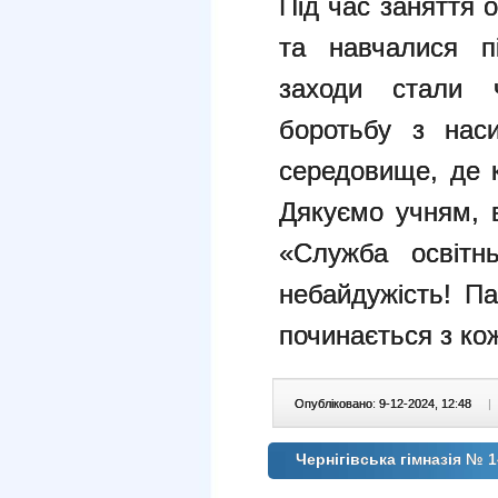
Під час заняття 
та навчалися п
заходи стали 
боротьбу з нас
середовище, де к
Дякуємо учням, в
«Служба освітнь
небайдужість! Па
починається з ко
Опубліковано: 9-12-2024, 12:48
|
Чернігівська гімназія № 1