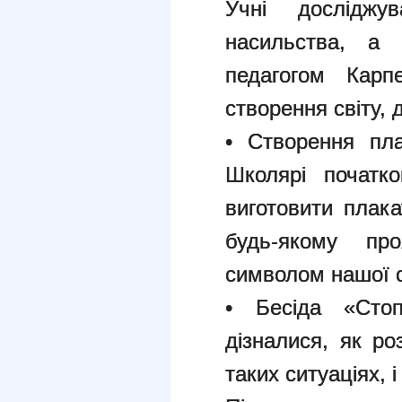
Учні досліджу
насильства, а 
педагогом Карп
створення світу, 
• Створення пл
Школярі початк
виготовити плака
будь-якому пр
символом нашої сп
• Бесіда «Стоп
дізналися, як ро
таких ситуаціях, 