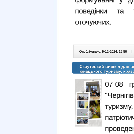
поведінки та 
оточуючих.
Опубліковано: 9-12-2024, 13:56
|
Скаутський вишкіл для в
юнацького туризму, крає
07-08 
"Чернігі
туризму
патріо
пров