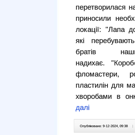
перетворилася на
приносили необх
локації:
"Лапа д
які перебувают
братів на
надихає.
"Короб
фломастери, ро
пластилін для ма
хворобами в онк
далі
Опубліковано: 9-12-2024, 09:38
|