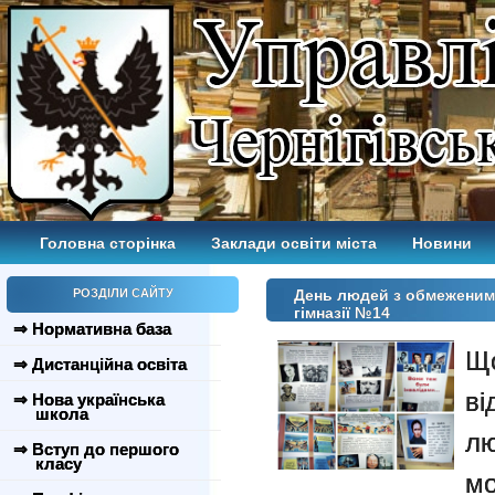
Головна сторінка
Заклади освіти міста
Новини
РОЗДІЛИ САЙТУ
День людей з обмеженим
гімназії №14
⇒ Нормативна база
Щ
⇒ Дистанційна освіта
ві
⇒ Нова українська
школа
лю
⇒ Вступ до першого
класу
м