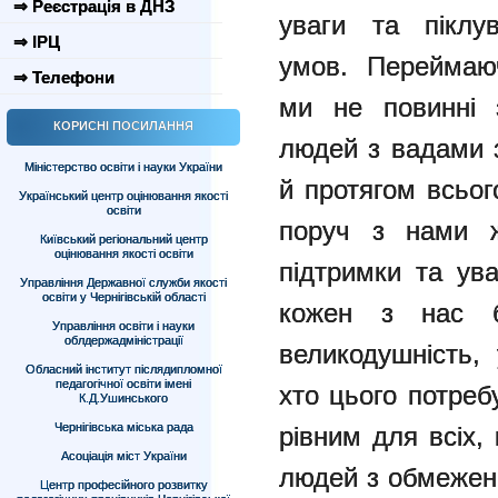
⇒ Реєстрація в ДНЗ
уваги та піклув
⇒ ІРЦ
умов.
Переймаю
⇒ Телефони
ми не повинні 
КОРИСНІ ПОСИЛАННЯ
людей з вадами з
Міністерство освіти і науки України
й протягом всьог
Український центр оцінювання якості
освіти
поруч з нами ж
Київський регіональний центр
оцінювання якості освіти
підтримки та ув
Управління Державної служби якості
освіти у Чернігівській області
кожен з нас б
Управління освіти і науки
облдержадміністрації
великодушність, 
Обласний інститут післядипломної
педагогічної освіти імені
хто цього потреб
К.Д.Ушинського
Чернігівська міська рада
рівним для всіх
Асоціація міст України
людей з обмежен
Центр професійного розвитку