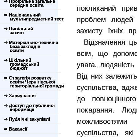
⇒ Профільна загальна
середня освіта
покликаний прив
⇒ Національний
проблем людей 
мультипредметний тест
⇒ Цивільний
захисту їхніх пр
захист
Відзначення цьо
⇒ Матеріально-технічна
база закладів
освіти
всім, що допомог
⇒ Шкільний
увага, людяність
громадський
бюджет
Від них залежить
⇒ Стратегія розвитку
освіти Чернігівської
територіальної громади
суспільства, адж
⇒ Харчування
до повноцінног
⇒ Доступ до публічної
покарання. Лю
інформації
⇒ Публічні закупівлі
можливостями
⇒ Вакансії
суспільства, як